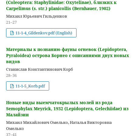
(Coleoptera: Staphylinidae: Oxytelinae), близких к
Carpelimus (s. str.) planicollis (Bernhauer, 1902)
Михаил Юрьевич Гильденков
21–27
11-1-4_Gildenkov.pdf (English)
Материалы к познанию фауны огневок (Lepidoptera,
Pyraloidea) острова Борнео с описаниями двух новых
видов
Станислав Константинович Корб
28–36
11-1-5_Korb.pdf
Новые виды выемчатокрылых молей из рода
Semophylax Meyrick, 1932 (Lepidoptera, Gelechiidae) из
Малайзии
Михаил Михайлович Омелько, Наталья Викторовна
Омелько
37–41