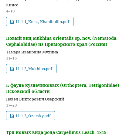
Книсс
4–10
11-1-1_Kniss, Khabibullin.pdf
Новый вид Mukhina orientalis sp. nov. (Nematoda,
Cephalobidae) из Приморского края (Россия)
Тамара Ивановна Мухина
11–16
11-1-2_Mukhina.pdf
К фауне кузнечиковых (Orthoptera, Tettigoniidae)
Псковской области
Павел Викторович Озерский
17–20
11-1-3_Ozersky.pdf
Три новых вида рода Carpelimus Leach, 1819