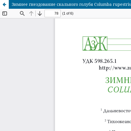
Зимнее гнездование скального голубя Columba rupestri