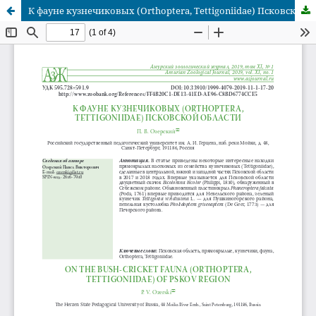
К фауне кузнечиковых (Orthoptera, Tettigoniidae) Псковской области