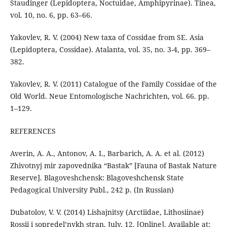
Staudinger (Lepidoptera, Noctuidae, Amphipyrinae). Tinea,
vol. 10, no. 6, pp. 63–66.
Yakovlev, R. V. (2004) New taxa of Cossidae from SE. Asia
(Lepidoptera, Cossidae). Atalanta, vol. 35, no. 3-4, pp. 369–
382.
Yakovlev, R. V. (2011) Catalogue of the Family Cossidae of the
Old World. Neue Entomologische Nachrichten, vol. 66. pp.
1–129.
REFERENCES
Averin, A. A., Antonov, A. I., Barbarich, A. A. et al. (2012)
Zhivotnyj mir zapovednika “Bastak” [Fauna of Bastak Nature
Reserve]. Blagoveshchensk: Blagoveshchensk State
Pedagogical University Publ., 242 p. (In Russian)
Dubatolov, V. V. (2014) Lishajnitsy (Arctiidae, Lithosiinae)
Rossii i sopredel’nykh stran, July, 12. [Online]. Available at: