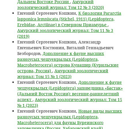
Дальнем Востоке России
,
Амурский
зоологический журнал: Том 12 № 3 (2020)
Евгений Сергеевич Кошкин,
К биологии Pararctia
lapponica lemniscata (Stichel, 1911) (Lepidoptera,
Erebidae, Arctiinae) в Северном Приамурье
,
Амурский зоологический журнал: Том 11 № 3
(2019)
Евгений Сергеевич Кошкин, Александр
Евгеньевич Костюнин, Виталий Геннадьевич
Безбородов,
Дополнение к фауне высших
разноусых чешуекрылых (Lepidoptera,
Macroheterocera) острова Кунашир (Курильские
острова, Россия)
,
Амурский зоологический
журнал: Том 15 № 1 (2023)
Евгений Сергеевич Кошкин,
Дополнение к фауне
чешуекрылых (Lepidoptera) заповедника «Бастак»
(Дальний Восток России): весенне-раннелетний
аспект
,
Амурский зоологический журнал: Том 15
№ 1 (2023)
Евгений Сергеевич Кошкин,
Новые виды высших
разноусых чешуекрылых (Lepidoptera,
Macroheterocera) для фауны Буреинского
заповедника (Россия, Хабаровский край)
,