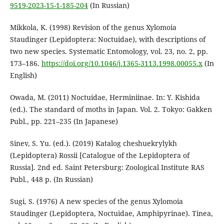
9519-2023-15-1-185-204
(In Russian)
Mikkola, K. (1998) Revision of the genus Xylomoia
Staudinger (Lepidoptera: Noctuidae), with descriptions of
two new species. Systematic Entomology, vol. 23, no. 2, pp.
173–186.
https://doi.org/10.1046/j.1365-3113.1998.00055.x
(In
English)
Owada, M. (2011) Noctuidae, Herminiinae. In: Y. Kishida
(ed.). The standard of moths in Japan. Vol. 2. Tokyo: Gakken
Publ., pp. 221–235 (In Japanese)
Sinev, S. Yu. (ed.). (2019) Katalog cheshuekrylykh
(Lepidoptera) Rossii [Catalogue of the Lepidoptera of
Russia]. 2nd ed. Saint Petersburg: Zoological Institute RAS
Publ., 448 p. (In Russian)
Sugi, S. (1976) A new species of the genus Xylomoia
Staudinger (Lepidoptera, Noctuidae, Amphipyrinae). Tinea,