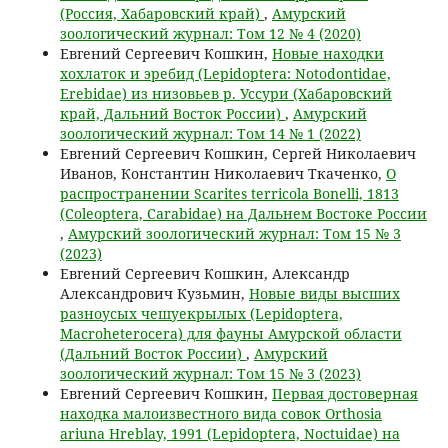
(Россия, Хабаровский край)
,
Амурский
зоологический журнал: Том 12 № 4 (2020)
Евгений Сергеевич Кошкин,
Новые находки
хохлаток и эребид (Lepidoptera: Notodontidae,
Erebidae) из низовьев р. Уссури (Хабаровский
край, Дальний Восток России)
,
Амурский
зоологический журнал: Том 14 № 1 (2022)
Евгений Сергеевич Кошкин, Сергей Николаевич
Иванов, Константин Николаевич Ткаченко,
О
распространении Scarites terricola Bonelli, 1813
(Coleoptera, Carabidae) на Дальнем Востоке России
,
Амурский зоологический журнал: Том 15 № 3
(2023)
Евгений Сергеевич Кошкин, Александр
Александрович Кузьмин,
Новые виды высших
разноусых чешуекрылых (Lepidoptera,
Macroheterocera) для фауны Амурской области
(Дальний Восток России)
,
Амурский
зоологический журнал: Том 15 № 3 (2023)
Евгений Сергеевич Кошкин,
Первая достоверная
находка малоизвестного вида совок Orthosia
ariuna Hreblay, 1991 (Lepidoptera, Noctuidae) на