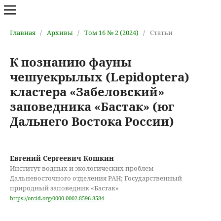
Главная
/
Архивы
/
Том 16 № 2 (2024)
/
Статьи
К познанию фауны
чешуекрылых (Lepidoptera)
кластера «Забеловский»
заповедника «Бастак» (юг
Дальнего Востока России)
Евгений Сергеевич Кошкин
Институт водных и экологических проблем
Дальневосточного отделения РАН; Государственный
природный заповедник «Бастак»
https://orcid.org/0000-0002-8596-8584