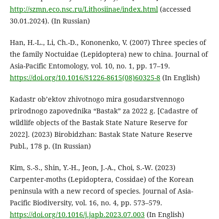
http://szmn.eco.nsc.ru/Lithosiinae/index.html
(accessed
30.01.2024). (In Russian)
Han, H.-L., Li, Ch.-D., Kononenko, V. (2007) Three species of
the family Noctuidae (Lepidoptera) new to china. Journal of
Asia-Pacific Entomology, vol. 10, no. 1, pp. 17–19.
https://doi.org/10.1016/S1226-8615(08)60325-8
(In English)
Kadastr ob’ektov zhivotnogo mira gosudarstvennogo
prirodnogo zapovednika “Bastak” za 2022 g. [Cadastre of
wildlife objects of the Bastak State Nature Reserve for
2022]. (2023) Birobidzhan: Bastak State Nature Reserve
Publ., 178 p. (In Russian)
Kim, S.-S., Shin, Y.-H., Jeon, J.-A., Choi, S.-W. (2023)
Carpenter-moths (Lepidoptera, Cossidae) of the Korean
peninsula with a new record of species. Journal of Asia-
Pacific Biodiversity, vol. 16, no. 4, pp. 573–579.
https://doi.org/10.1016/j.japb.2023.07.003
(In English)