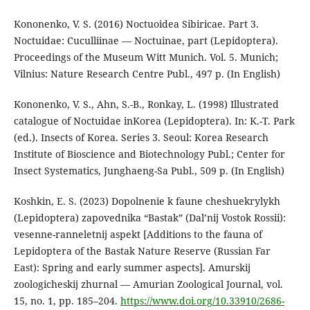
Kononenko, V. S. (2016) Noctuoidea Sibiricae. Part 3.
Noctuidae: Cuculliinae — Noctuinae, part (Lepidoptera).
Proceedings of the Museum Witt Munich. Vol. 5. Munich;
Vilnius: Nature Research Centre Publ., 497 p. (In English)
Kononenko, V. S., Ahn, S.-B., Ronkay, L. (1998) Illustrated
catalogue of Noctuidae inKorea (Lepidoptera). In: K.-T. Park
(ed.). Insects of Korea. Series 3. Seoul: Korea Research
Institute of Bioscience and Biotechnology Publ.; Center for
Insect Systematics, Junghaeng-Sa Publ., 509 p. (In English)
Koshkin, E. S. (2023) Dopolnenie k faune cheshuekrylykh
(Lepidoptera) zapovednika “Bastak” (Dal’nij Vostok Rossii):
vesenne-ranneletnij aspekt [Additions to the fauna of
Lepidoptera of the Bastak Nature Reserve (Russian Far
East): Spring and early summer aspects]. Amurskij
zoologicheskij zhurnal — Amurian Zoological Journal, vol.
15, no. 1, pp. 185–204.
https://www.doi.org/10.33910/2686-