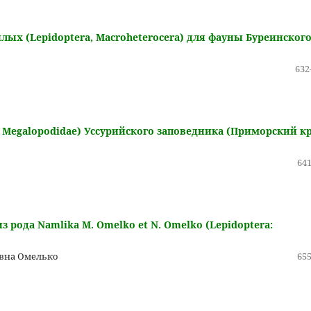
х (Lepidoptera, Macroheterocera) для фауны Буреинског
632
, Megalopodidae) Уссурийского заповедника (Приморский кр
641
рода Namlika M. Omelko et N. Omelko (Lepidoptera:
вна Омелько
655