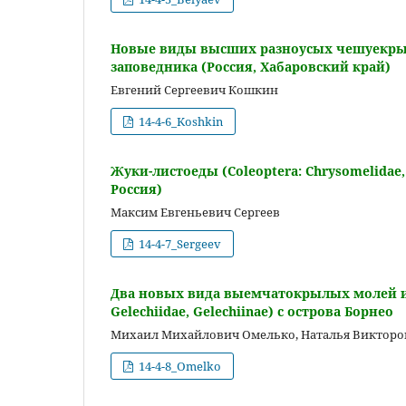
Новые виды высших разноусых чешуекрылы
заповедника (Россия, Хабаровский край)
Евгений Сергеевич Кошкин
14-4-6_Koshkin
Жуки-листоеды (Coleoptera: Chrysomelidae
Россия)
Максим Евгеньевич Сергеев
14-4-7_Sergeev
Два новых вида выемчатокрылых молей из 
Gelechiidae, Gelechiinae) с острова Борнео
Михаил Михайлович Омелько, Наталья Викторо
14-4-8_Omelko