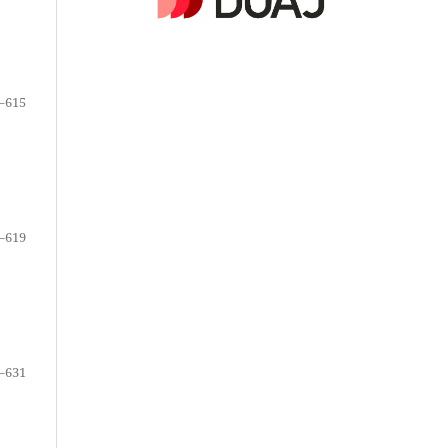
–615
–619
–631