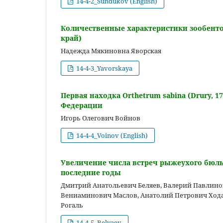
14-4-2_Sundukov (English)
Количественные характеристики зообентос
край)
Надежда Мякиновна Яворская
14-4-3_Yavorskaya
Первая находка Orthetrum sabina (Drury, 17
Федерации
Игорь Олегович Войнов
14-4-4_Voinov (English)
Увеличение числа встреч рыжеухого бюльбю
последние годы
Дмитрий Анатольевич Беляев, Валерий Павлин
Вениаминович Маслов, Анатолий Петрович Хода
Рогаль
14-4-5_Belyaev