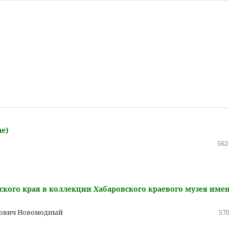
ae)
562
вского края в коллекции Хабаровского краевого музея име
рович Новомодный
570