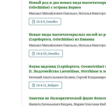
Новый род и два новых вида выемчатокрыл
Gelechiidae) с острова Борнео
Михаил Михайлович Омелько, Наталья Викторо
14-4-9_Omelko
Новые виды выемчатокрылых молей из родов
(Lepidoptera, Gelechiidae) из Панамы
Михаил Михайлович Омелько, Наталья Викторо
14-4-10_Omelko
Фауна пядениц (Lepidoptera, Geometridae
II. Подсемейства Larentiinae, Sterrhinae и
Евгений Анатольевич Беляев, Сергей Владимир
14-4-11_Beljaev
Заметки по Палеарктической фауне Renocera
Никита Евгеньевич Вихрев, Мария Олеговна Янб