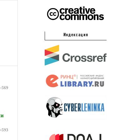
Индексация
–569
ни
-593