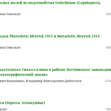
ых молей из подсемейства Gelechiinae (Lepidoptera,
вна Омелько
662
 Photodotis Meyrick 1911 и Battaristis Meyrick 1914
вна Омелько
669
) восточного Сихотэ-Алиня в районе Ботчинского заповедн
 зоогеографический анализ
ович Василенко, Владимир Викторович Дубатолов
676
 (Diptera, Sciomyzidae)
улат
708