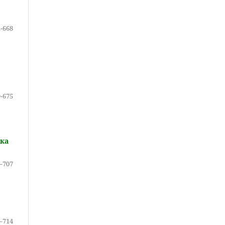
-668
-675
ика
–707
–714