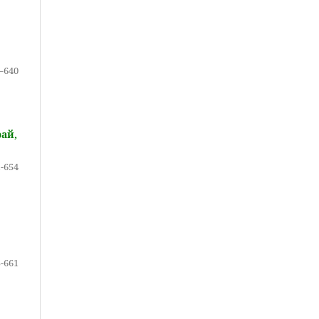
о
–640
ай,
-654
-661