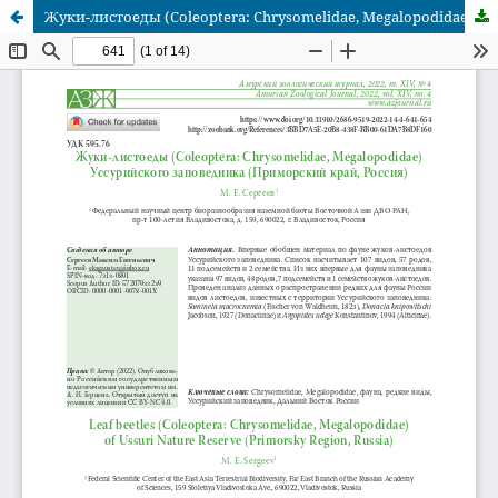
Жуки-листоеды (Coleoptera: Chrysomelidae, Megalopodidae) Уссурийского заповедника (Приморский край, Россия)