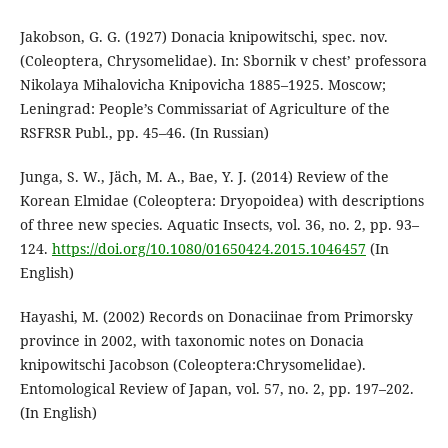
Jakobson, G. G. (1927) Donacia knipowitschi, spec. nov.
(Coleoptera, Chrysomelidae). In: Sbornik v chest’ professora
Nikolaya Mihalovicha Knipovicha 1885–1925. Moscow;
Leningrad: People’s Commissariat of Agriculture of the
RSFRSR Publ., pp. 45–46. (In Russian)
Junga, S. W., Jäch, M. A., Bae, Y. J. (2014) Review of the
Korean Elmidae (Coleoptera: Dryopoidea) with descriptions
of three new species. Aquatic Insects, vol. 36, no. 2, pp. 93–
124.
https://doi.org/10.1080/01650424.2015.1046457
(In
English)
Hayashi, M. (2002) Records on Donaciinae from Primorsky
province in 2002, with taxonomic notes on Donacia
knipowitschi Jacobson (Coleoptera:Chrysomelidae).
Entomological Review of Japan, vol. 57, no. 2, pp. 197–202.
(In English)