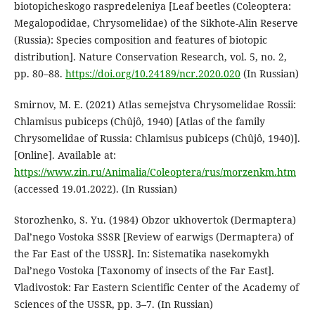
biotopicheskogo raspredeleniya [Leaf beetles (Coleoptera:
Megalopodidae, Chrysomelidae) of the Sikhote-Alin Reserve
(Russia): Species composition and features of biotopic
distribution]. Nature Conservation Research, vol. 5, no. 2,
pp. 80–88.
https://doi.org/10.24189/ncr.2020.020
(In Russian)
Smirnov, M. E. (2021) Atlas semejstva Chrysomelidae Rossii:
Chlamisus pubiceps (Chûjȏ, 1940) [Atlas of the family
Chrysomelidae of Russia: Chlamisus pubiceps (Chûjȏ, 1940)].
[Online]. Available at:
https://www.zin.ru/Animalia/Coleoptera/rus/morzenkm.htm
(accessed 19.01.2022). (In Russian)
Storozhenko, S. Yu. (1984) Obzor ukhovertok (Dermaptera)
Dal’nego Vostoka SSSR [Review of earwigs (Dermaptera) of
the Far East of the USSR]. In: Sistematika nasekomykh
Dal’nego Vostoka [Taxonomy of insects of the Far East].
Vladivostok: Far Eastern Scientific Center of the Academy of
Sciences of the USSR, pp. 3–7. (In Russian)