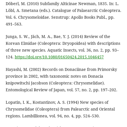
Döberl, M. (2010) Subfamily Alticinae Newman, 1835. In: L.
Löbl, A. Smetana (eds.). Catalogue of Palaearctic Coleoptera.
Vol. 6. Chrysomeloidae. Senstrup: Apollo Books Publ., pp.
491–563.
Junga, S. W., Jäch, M. A., Bae, Y. J. (2014) Review of the
Korean Elmidae (Coleoptera: Dryopoidea) with descriptions
of three new species. Aquatic Insects, vol. 36, no. 2, pp. 93–
124.
https://doi.org/10.1080/01650424.2015.1046457
Hayashi, M. (2002) Records on Donaciinae from Primorsky
province in 2002, with taxonomic notes on Donacia
knipowitschi Jacobson (Coleoptera: Chrysomelidae).
Entomological Review of Japan, vol. 57, no. 2, pp. 197–202.
Lopatin, I. K., Kostantinov, A. S. (1994) New species of
Chrysomelidae (Coleoptera) from Palearctic and Oriental
regions. Lambillionea, vol. 94, no. 4, pp. 524–530.