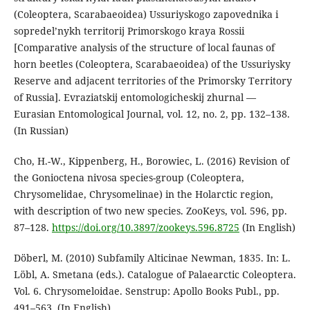
(Coleoptera, Scarabaeoidea) Ussuriyskogo zapovednika i
sopredel’nykh territorij Primorskogo kraya Rossii
[Comparative analysis of the structure of local faunas of
horn beetles (Coleoptera, Scarabaeoidea) of the Ussuriysky
Reserve and adjacent territories of the Primorsky Territory
of Russia]. Evraziatskij entomologicheskij zhurnal —
Eurasian Entomological Journal, vol. 12, no. 2, pp. 132–138.
(In Russian)
Cho, H.-W., Kippenberg, H., Borowiec, L. (2016) Revision of
the Gonioctena nivosa species-group (Coleoptera,
Chrysomelidae, Chrysomelinae) in the Holarctic region,
with description of two new species. ZooKeys, vol. 596, pp.
87–128.
https://doi.org/10.3897/zookeys.596.8725
(In English)
Döberl, M. (2010) Subfamily Alticinae Newman, 1835. In: L.
Löbl, A. Smetana (eds.). Catalogue of Palaearctic Coleoptera.
Vol. 6. Chrysomeloidae. Senstrup: Apollo Books Publ., pp.
491–563. (In English)