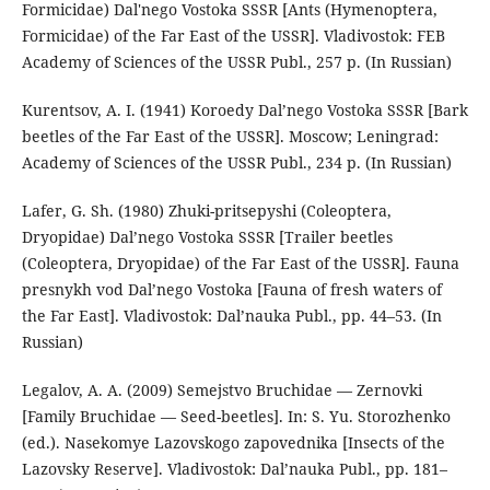
Formicidae) Dal'nego Vostoka SSSR [Ants (Hymenoptera,
Formicidae) of the Far East of the USSR]. Vladivostok: FEB
Academy of Sciences of the USSR Publ., 257 p. (In Russian)
Kurentsov, A. I. (1941) Koroedy Dal’nego Vostoka SSSR [Bark
beetles of the Far East of the USSR]. Moscow; Leningrad:
Academy of Sciences of the USSR Publ., 234 p. (In Russian)
Lafer, G. Sh. (1980) Zhuki-pritsepyshi (Coleoptera,
Dryopidae) Dal’nego Vostoka SSSR [Trailer beetles
(Coleoptera, Dryopidae) of the Far East of the USSR]. Fauna
presnykh vod Dal’nego Vostoka [Fauna of fresh waters of
the Far East]. Vladivostok: Dal’nauka Publ., pp. 44–53. (In
Russian)
Legalov, A. A. (2009) Semejstvo Bruchidae — Zernovki
[Family Bruchidae — Seed-beetles]. In: S. Yu. Storozhenko
(ed.). Nasekomye Lazovskogo zapovednika [Insects of the
Lazovsky Reserve]. Vladivostok: Dal’nauka Publ., pp. 181–