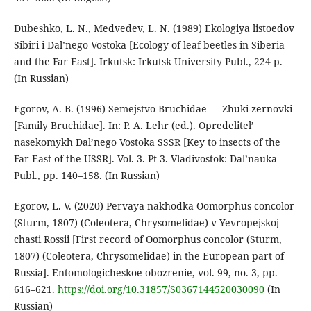
Dubeshko, L. N., Medvedev, L. N. (1989) Ekologiya listoedov
Sibiri i Dal’nego Vostoka [Ecology of leaf beetles in Siberia
and the Far East]. Irkutsk: Irkutsk University Publ., 224 p.
(In Russian)
Egorov, A. B. (1996) Semejstvo Bruchidae — Zhuki-zernovki
[Family Bruchidae]. In: P. A. Lehr (ed.). Opredelitel’
nasekomykh Dal’nego Vostoka SSSR [Key to insects of the
Far East of the USSR]. Vol. 3. Pt 3. Vladivostok: Dal’nauka
Publ., pp. 140–158. (In Russian)
Еgorov, L. V. (2020) Pervaya nakhodka Oomorphus concolor
(Sturm, 1807) (Coleotera, Chrysomelidae) v Yevropejskoj
chasti Rossii [First record of Oomorphus concolor (Sturm,
1807) (Coleotera, Chrysomelidae) in the European part of
Russia]. Entomologicheskoe obozrenie, vol. 99, no. 3, pp.
616–621.
https://doi.org/10.31857/S0367144520030090
(In
Russian)