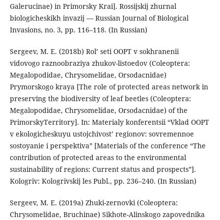
Galerucinae) in Primorsky Krai]. Rossijskij zhurnal
biologicheskikh invazij — Russian Journal of Biological
Invasions, no. 3, pp. 116–118. (In Russian)
Sergeev, M. E. (2018b) Rol’ seti OOPT v sokhranenii
vidovogo raznoobraziya zhukov-listoedov (Сoleoptera:
Megalopodidae, Chrysomelidae, Orsodacnidae)
Prymorskogo kraya [The role of protected areas network in
preserving the biodiversity of leaf beetles (Сoleoptera:
Megalopodidae, Chrysomelidae, Orsodacnidae) of the
PrimorskyTerritory]. In: Materialy konferentsii “Vklad OOPT
v ekologicheskuyu ustojchivost’ regionov: sovremennoe
sostoyanie i perspektiva” [Materials of the conference “The
contribution of protected areas to the environmental
sustainability of regions: Current status and prospects”].
Kologriv: Kologrivskij les Publ., pp. 236–240. (In Russian)
Sergeev, M. E. (2019a) Zhuki-zernovki (Coleoptera:
Chrysomelidae, Bruchinae) Sikhote-Alinskogo zapovednika