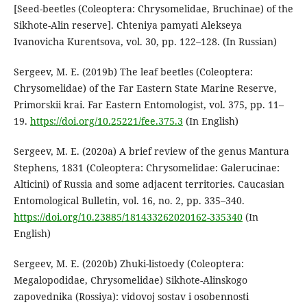
[Seed-beetles (Coleoptera: Chrysomelidae, Bruchinae) of the
Sikhote-Alin reserve]. Chteniya pamyati Alekseya
Ivanovicha Kurentsova, vol. 30, pp. 122–128. (In Russian)
Sergeev, M. E. (2019b) The leaf beetles (Coleoptera:
Chrysomelidae) of the Far Eastern State Marine Reserve,
Primorskii krai. Far Eastern Entomologist, vol. 375, pp. 11–
19.
https://doi.org/10.25221/fee.375.3
(In English)
Sergeev, M. E. (2020a) A brief review of the genus Mantura
Stephens, 1831 (Coleoptera: Chrysomelidae: Galerucinae:
Alticini) of Russia and some adjacent territories. Caucasian
Entomological Bulletin, vol. 16, no. 2, pp. 335–340.
https://doi.org/10.23885/181433262020162-335340
(In
English)
Sergeev, M. E. (2020b) Zhuki-listoedy (Coleoptera:
Megalopodidae, Chrysomelidae) Sikhote-Alinskogo
zapovednika (Rossiya): vidovoj sostav i osobennosti