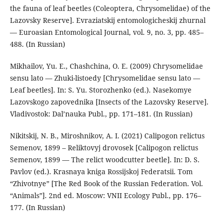
the fauna of leaf beetles (Coleoptera, Chrysomelidae) of the
Lazovsky Reserve]. Evraziatskij entomologicheskij zhurnal
— Euroasian Entomological Journal, vol. 9, no. 3, pp. 485–
488. (In Russian)
Mikhailov, Yu. E., Chashchina, O. E. (2009) Chrysomelidae
sensu lato — Zhuki-listoedy [Chrysomelidae sensu lato —
Leaf beetles]. In: S. Yu. Storozhenko (ed.). Nasekomye
Lazovskogo zapovednika [Insects of the Lazovsky Reserve].
Vladivostok: Dal’nauka Publ., pp. 171–181. (In Russian)
Nikitskij, N. B., Miroshnikov, A. I. (2021) Calipogon relictus
Semenov, 1899 – Reliktovyj drovosek [Calipogon relictus
Semenov, 1899 — The relict woodcutter beetle]. In: D. S.
Pavlov (ed.). Krasnaya kniga Rossijskoj Federatsii. Tom
“Zhivotnye” [The Red Book of the Russian Federation. Vol.
“Animals”]. 2nd ed. Moscow: VNII Ecology Publ., pp. 176–
177. (In Russian)