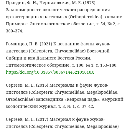
Правдин, Ф. Н., Черняховская, М. Е. (1975)
Закономерности экологического распределения
ортоптероидных насекомых (Orthopteroidea) в южном
Приморье. Энтомологическое обозрение, т. 54, № 2, с.
360–374.
Романцов, П. В. (2021) К познанию фауны жуков-
листоедов (Coleoptera, Chrysomelidae) Восточной
Сибири и юга Дальнего Востока России.
Энтомологическое обозрение, т. 100, № 1, с. 153–180.
https://doi.org/10.31857/S036714452101010X
Сергеев, М. Е. (2016) Материалы к фауне жуков-
листоедов (Coleoptera: Chrysomelidae, Megalopodidae,
Orsodacnidae) заповедника «Кедровая падь». Амурский
зоологический журнал, т. 8, № 1, с. 37–42.
Сергеев, М. Е. (2017) Материал к фауне жуков-
листоедов (Coleoptera: Chrysomelidae, Megalopodidae)