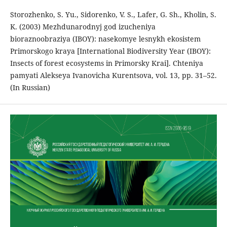
Storozhenko, S. Yu., Sidorenko, V. S., Lafer, G. Sh., Kholin, S.
K. (2003) Mezhdunarodnyj god izucheniya
bioraznoobraziya (IBOY): nasekomye lesnykh ekosistem
Primorskogo kraya [International Biodiversity Year (IBOY):
Insects of forest ecosystems in Primorsky Krai]. Chteniya
pamyati Alekseya Ivanovicha Kurentsova, vol. 13, pp. 31–52.
(In Russian)