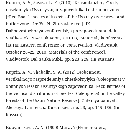
Kuprin, A. V., Sasova, L. E. (2010) “Krasnoknizhnye” vidy
nasekomykh Ussuriyskogo zapovednika i okhrannoj zony
[“Red Book” species of insects of the Ussuriysky reserve and
buffer zone]. In: Yu. N. Zhuravlev (ed.). IX
Dal’nevostochnaya konferentsiya po zapovednomu delu.
Vladivostok, 20–22 oktyabrya 2010 g. Materialy konferentsii
[IX Far Eastern conference on conservation. Vladivostok,
October 20–22, 2010. Materials of the conference].
Vladivostok: Dal’nauka Publ., pp. 223–228. (In Russian)
Kuprin, A. V., Shabalin, S. A. (2012) Osobennosti
vertikal’nogo raspredeleniya zhestkokrylykh (Coleoptera) v
dolinnykh lesakh Ussuriyskogo zapovednika [Peculiarities of
the vertical distribution of beetles (Coleoptera) in the valley
forests of the Ussuri Nature Reserve]. Chteniya pamyati
Alekseya Ivanovicha Kurentsova, no. 23, pp. 145–156. (In
Russian)
Kupyanskaya, A. N. (1990) Murav’i (Hymenoptera,