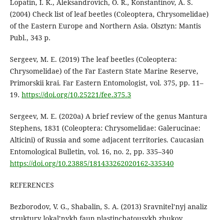
Lopatin, I. K., Aleksandrovich, O. R., Konstantinov, A. S.
(2004) Check list of leaf beetles (Coleoptera, Chrysomelidae)
of the Eastern Europe and Northern Asia. Olsztyn: Mantis
Publ., 343 p.
Sergeev, M. E. (2019) The leaf beetles (Coleoptera:
Chrysomelidae) of the Far Eastern State Marine Reserve,
Primorskii krai. Far Eastern Entomologist, vol. 375, pp. 11–
19.
https://doi.org/10.25221/fee.375.3
Sergeev, M. E. (2020a) A brief review of the genus Mantura
Stephens, 1831 (Coleoptera: Chrysomelidae: Galerucinae:
Alticini) of Russia and some adjacent territories. Caucasian
Entomological Bulletin, vol. 16, no. 2, pp. 335–340
https://doi.org/10.23885/181433262020162-335340
REFERENCES
Bezborodov, V. G., Shabalin, S. A. (2013) Sravnitel’nyj analiz
struktury lokal’nykh faun plastinchatousykh zhukov