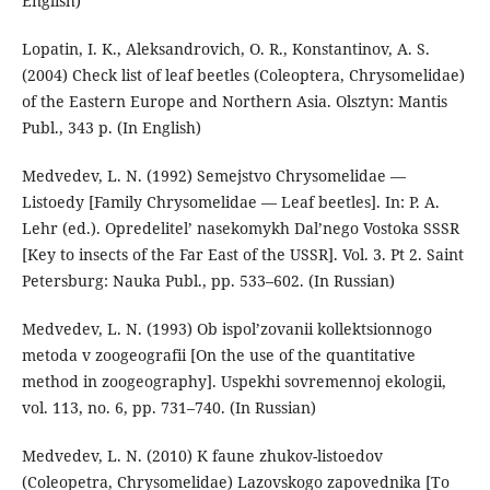
English)
Lopatin, I. K., Aleksandrovich, O. R., Konstantinov, A. S.
(2004) Check list of leaf beetles (Coleoptera, Chrysomelidae)
of the Eastern Europe and Northern Asia. Olsztyn: Mantis
Publ., 343 p. (In English)
Medvedev, L. N. (1992) Semejstvo Chrysomelidae —
Listoedy [Family Chrysomelidae — Leaf beetles]. In: P. A.
Lehr (ed.). Opredelitel’ nasekomykh Dal’nego Vostoka SSSR
[Key to insects of the Far East of the USSR]. Vol. 3. Pt 2. Saint
Petersburg: Nauka Publ., pp. 533–602. (In Russian)
Medvedev, L. N. (1993) Ob ispol’zovanii kollektsionnogo
metoda v zoogeografii [On the use of the quantitative
method in zoogeography]. Uspekhi sovremennoj ekologii,
vol. 113, no. 6, pp. 731–740. (In Russian)
Medvedev, L. N. (2010) K faune zhukov-listoedov
(Coleopetra, Chrysomelidae) Lazovskogo zapovednika [To