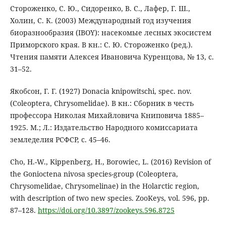
Стороженко, С. Ю., Сидоренко, В. С., Лафер, Г. Ш.,
Холин, С. К. (2003) Международный год изучения
биоразнообразия (IBOY): насекомые лесных экосистем
Приморского края. В кн.: C. Ю. Стороженко (ред.).
Чтения памяти Алексея Ивановича Куренцова, № 13, с.
31–52.
Якобсон, Г. Г. (1927) Donacia knipowitschi, spec. nov.
(Coleoptera, Chrysomelidae). В кн.: Сборник в честь
профессора Николая Михайловича Книповича 1885–
1925. М.; Л.: Издательство Народного комиссариата
земледелия РСФСР, с. 45–46.
Cho, H.-W., Kippenberg, H., Borowiec, L. (2016) Revision of
the Gonioctena nivosa species-group (Coleoptera,
Chrysomelidae, Chrysomelinae) in the Holarctic region,
with description of two new species. ZooKeys, vol. 596, pp.
87–128.
https://doi.org/10.3897/zookeys.596.8725