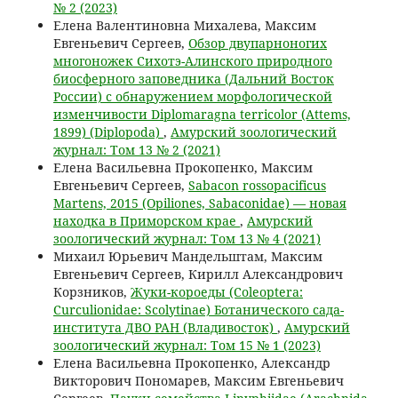
№ 2 (2023)
Елена Валентиновна Михалева, Максим
Евгеньевич Сергеев,
Обзор двупарноногих
многоножек Сихотэ-Алинского природного
биосферного заповедника (Дальний Восток
России) с обнаружением морфологической
изменчивости Diplomaragna terricolor (Attems,
1899) (Diplopoda)
,
Амурский зоологический
журнал: Том 13 № 2 (2021)
Елена Васильевна Прокопенко, Максим
Евгеньевич Сергеев,
Sabacon rossopacificus
Martens, 2015 (Opiliones, Sabaconidae) — новая
находка в Приморском крае
,
Амурский
зоологический журнал: Том 13 № 4 (2021)
Михаил Юрьевич Мандельштам, Максим
Евгеньевич Сергеев, Кирилл Александрович
Корзников,
Жуки-короеды (Coleoptera:
Curculionidae: Scolytinae) Ботанического сада-
института ДВО РАН (Владивосток)
,
Амурский
зоологический журнал: Том 15 № 1 (2023)
Елена Васильевна Прокопенко, Александр
Викторович Пономарев, Максим Евгеньевич