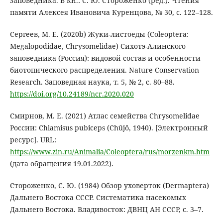
заповедника. В кн.: C. Ю. Стороженко (ред.). Чтения
памяти Алексея Ивановича Куренцова, № 30, с. 122–128.
Сергеев, М. Е. (2020b) Жуки-листоеды (Coleoptera:
Megalopodidae, Chrysomelidae) Сихотэ-Алинского
заповедника (Россия): видовой состав и особенности
биотопического распределения. Nature Conservation
Research. Заповедная наука, т. 5, № 2, с. 80–88.
https://doi.org/10.24189/ncr.2020.020
Смирнов, М. Е. (2021) Атлас семейства Chrysomelidae
России: Chlamisus pubiceps (Chûjȏ, 1940). [Электронный
ресурс]. URL:
https://www.zin.ru/Animalia/Coleoptera/rus/morzenkm.htm
(дата обращения 19.01.2022).
Стороженко, С. Ю. (1984) Обзор уховерток (Dermaptera)
Дальнего Востока СССР. Систематика насекомых
Дальнего Востока. Владивосток: ДВНЦ АН СССР, с. 3–7.