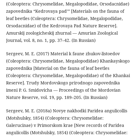
(Coleoptera: Chrysomelidae, Megalopodidae, Orsodacnidae)
zapovednika “Kedrovaya pad’” [Materials on the fauna of
leaf beetles (Coleoptera: Chrysomelidae, Megalopodidae,
Orsodacnidae) of the Kedrovaya Pad Nature Reserve].
Amurskij zoologicheskij zhurnal — Amurian Zoological
Journal, vol. 8, no. 1, pp. 37–42. (In Russian)
Sergeev, M. E. (2017) Material k faune zhukov-listoedov
(Coleoptera: Chrysomelidae, Megalopodidae) Khankayskogo
zapovednika [Material on the fauna of leaf beetles
(Coleoptera: Chrysomelidae, Megalopodidae) of the Khankai
Reserve]. Trudy Mordovskogo prirodnogo zapovednika
imeni P. G. Smidovicha — Proceedings of the Mordovian
Nature Reserve, vol. 19, pp. 189–205. (In Russian)
Sergeev, M. E. (2018a) Novye nakhodki Paridea angulicollis
(Motshulsky, 1854) (Coleoptera: Chrysomelidae:
Galerucinae) v Primorskom krae [New records of Paridea
angulicollis (Motshulsky, 1854) (Coleoptera: Chrysomelidae: