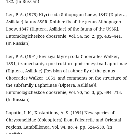
182. (In Russian)
Ler, P. A. (1975) Ktyri roda Stihopogon Loew, 1847 (Diptera,
Asilidae) fauny SSSR [Robber fly of the genus Stihopogon
Loew, 1847 (Diptera, Asilidae) of the fauna of the USSR].
Entomologicheskoe obozrenie, vol. 54, no. 2, pp. 432–441.
(In Russian)
Ler, P. A. (1991) Reviziya ktyrej roda Choerades Walker,
1851, i zamechaniya po strukture podsemeystva Laphriinae
(Diptera, Asilidae) [Revision of robber fly of the genus
Choerades Walker, 1851, and comments on the structure of
the subfamily Laphriinae (Diptera, Asilidae)].
Entomologicheskoe obozrenie, vol. 70, no. 3, pp. 694–715.
(In Russian)
Lopatin, I. K., Kostantinov, A. S. (1994) New species of
Chrysomelidae (Coleoptera) from Palearctic and Oriental
regions. Lambillionea, vol. 94, no. 4, pp. 524–530. (In