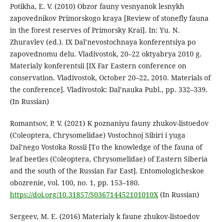
Potikha, E. V. (2010) Obzor fauny vesnyanok lesnykh
zapovednikov Primorskogo kraya [Review of stonefly fauna
in the forest reserves of Primorsky Krai]. In: Yu. N.
Zhuravlev (ed.). IX Dal’nevostochnaya konferentsiya po
zapovednomu delu. Vladivostok, 20–22 oktyabrya 2010 g.
Materialy konferentsii [IX Far Eastern conference on
conservation. Vladivostok, October 20–22, 2010. Materials of
the conference]. Vladivostok: Dal’nauka Publ., pp. 332–339.
(In Russian)
Romantsov, P. V. (2021) K poznaniyu fauny zhukov-listoedov
(Coleoptera, Chrysomelidae) Vostochnoj Sibiri i yuga
Dal’nego Vostoka Rossii [To the knowledge of the fauna of
leaf beetles (Coleoptera, Chrysomelidae) of Eastern Siberia
and the south of the Russian Far East]. Entomologicheskoe
obozrenie, vol. 100, no. 1, pp. 153–180.
https://doi.org/10.31857/S036714452101010X
(In Russian)
Sergeev, M. E. (2016) Materialy k faune zhukov-listoedov