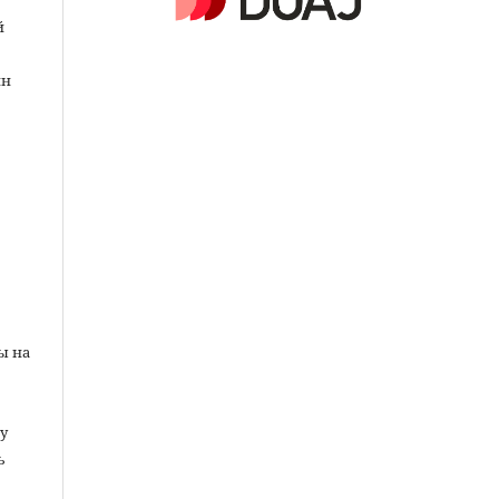
й
ин
ы на
у
ь