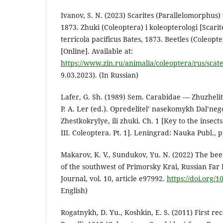
Ivanov, S. N. (2023) Scarites (Parallelomorphus) 
1873. Zhuki (Coleoptera) i koleopterologi [Scari
terricola pacificus Bates, 1873. Beetles (Coleopte
[Online]. Available at:
https://www.zin.ru/animalia/coleoptera/rus/scat
9.03.2023). (In Russian)
Lafer, G. Sh. (1989) Sem. Carabidae — Zhuzhelit
P. A. Ler (ed.). Opredelitel’ nasekomykh Dal’nego
Zhestkokrylye, ili zhuki. Ch. 1 [Key to the insects
III. Coleoptera. Pt. 1]. Leningrad: Nauka Publ., 
Makarov, K. V., Sundukov, Yu. N. (2022) The beet
of the southwest of Primorsky Krai, Russian Far 
Journal, vol. 10, article e97992.
https://doi.org/
English)
Rogatnykh, D. Yu., Koshkin, E. S. (2011) First rec