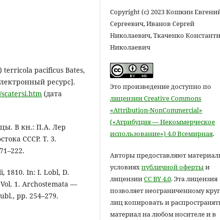
Copyright (c) 2023 Кошкин Евгени
Сергеевич, Иванов Сергей
Николаевич, Ткаченко Констант
Николаевич
 terricola pacificus Bates,
[Электронный ресурс].
Это произведение доступно по
/scatersi.htm
(дата
лицензии Creative Commons
«Attribution-NonCommercial»
(«Атрибуция — Некоммерческое
цы. В кн.: П.А. Лер
использование») 4.0 Всемирная
.
тока СССР. Т. 3.
71–222.
Авторы предоставляют материал
условиях
публичной оферты
и
 1810. In: I. Lobl, D.
лицензии
CC BY 4.0
. Эта лицензия
. Vol. 1. Archostemata —
позволяет неограниченному круг
bl., pp. 254–279.
лиц копировать и распространят
материал на любом носителе и в