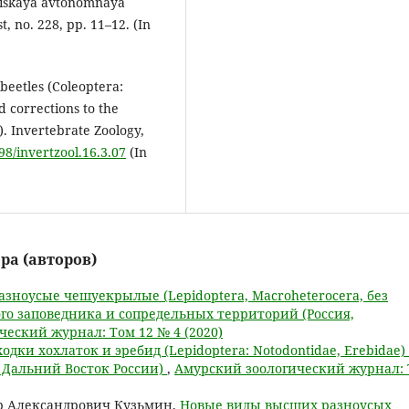
reiskaya avtonomnaya
t, no. 228, pp. 11–12. (In
beetles (Coleoptera:
d corrections to the
). Invertebrate Zoology,
298/invertzool.16.3.07
(In
ра (авторов)
зноусые чешуекрылые (Lepidoptera, Macroheterocera, без
ского заповедника и сопредельных территорий (Россия,
еский журнал: Том 12 № 4 (2020)
одки хохлаток и эребид (Lepidoptera: Notodontidae, Erebidae)
, Дальний Восток России)
,
Амурский зоологический журнал:
р Александрович Кузьмин,
Новые виды высших разноусых