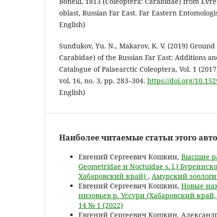
Bonelli, 1813 (Coleoptera: Carabidae) from Ev
oblast, Russian Far East. Far Eastern Entomologis
English)
Sundukov, Yu. N., Makarov, K. V. (2019) Ground 
Carabidae) of the Russian Far East: Additions an
Catalogue of Palaearctic Coleoptera, Vol. 1 (2017
vol. 16, no. 3, pp. 283–304.
https://doi.org/10.15
English)
Наиболее читаемые статьи этого авто
Евгений Сергеевич Кошкин,
Высшие ра
Geometridae и Noctuidae s. l.) Буреин
Хабаровский край)
,
Амурский зоологич
Евгений Сергеевич Кошкин,
Новые нах
низовьев р. Уссури (Хабаровский край
14 № 1 (2022)
Евгений Сергеевич Кошкин, Александ