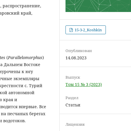
la, распространение,
аровский край,
15-3-2_Koshkin
Опубликован
ites
(
Parallelomorphus
)
14.08.2023
) на Дальнем Востоке
иурочены к югу
Выпуск
ничные экземпляры
Том 15 № 3 (2023)
рестности с. Турий
ской автономной
Раздел
о края и
Статьи
водится впервые. Все
на песчаных берегах
 водотоков.
Лицензия