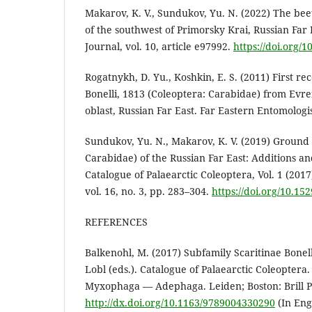
Makarov, K. V., Sundukov, Yu. N. (2022) The beet
of the southwest of Primorsky Krai, Russian Far 
Journal, vol. 10, article e97992.
https://doi.org/
Rogatnykh, D. Yu., Koshkin, E. S. (2011) First rec
Bonelli, 1813 (Coleoptera: Carabidae) from Ev
oblast, Russian Far East. Far Eastern Entomologis
Sundukov, Yu. N., Makarov, K. V. (2019) Ground 
Carabidae) of the Russian Far East: Additions an
Catalogue of Palaearctic Coleoptera, Vol. 1 (2017
vol. 16, no. 3, pp. 283–304.
https://doi.org/10.15
REFERENCES
Balkenohl, M. (2017) Subfamily Scaritinae Bonelli,
Lobl (eds.). Catalogue of Palaearctic Coleoptera
Myxophaga — Adephaga. Leiden; Boston: Brill Pu
http://dx.doi.org/10.1163/9789004330290
(In Eng