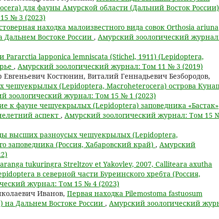
ocera) для фауны Амурской области (Дальний Восток России
5 № 3 (2023)
стоверная находка малоизвестного вида совок Orthosia ariuna
 на Дальнем Востоке России
,
Амурский зоологический журнал
 Pararctia lapponica lemniscata (Stichel, 1911) (Lepidoptera,
урье
,
Амурский зоологический журнал: Том 11 № 3 (2019)
 Евгеньевич Костюнин, Виталий Геннадьевич Безбородов,
 чешуекрылых (Lepidoptera, Macroheterocera) острова Кун
й зоологический журнал: Том 15 № 1 (2023)
е к фауне чешуекрылых (Lepidoptera) заповедника «Бастак»
ннелетний аспект
,
Амурский зоологический журнал: Том 15 
ды высших разноусых чешуекрылых (Lepidoptera,
го заповедника (Россия, Хабаровский край)
,
Амурский
2)
ranga tukuringra Streltzov et Yakovlev, 2007, Calliteara axutha
lepidoptera в северной части Буреинского хребта (Россия,
еский журнал: Том 15 № 4 (2023)
иколаевич Иванов,
Первая находка Pilemostoma fastuosum
dae) на Дальнем Востоке России
,
Амурский зоологический жур