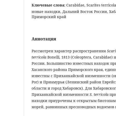
Ключевые слова:
Carabidae, Scarites terrico
новые находки, Дальний Восток России, Хаб
Приморский край
Аннотация
Рассмотрен характер распространения
Scar
terricola
Bonelli, 1813 (Coleoptera, Carabidae
России. Большинство известных находок пр
Хасанского района Приморского края, еди
известны с Приханкайской низменности (ок
Рог) и Приамурья (Ленинский район Еврей
области и город Хабаровск). Для Хабаровског
Приханкайской низменности
S. terricola
при
находки приурочены к открытым биотопам 
морей, равнинных пресноводных водоемов и