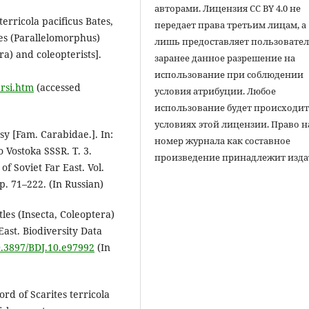
авторами. Лицензия CC BY 4.0 не
terricola pacificus Bates,
передает права третьим лицам, а
tes (Parallelomorphus)
лишь предоставляет пользовате
ra) and coleopterists].
заранее данное разрешение на
использование при соблюдении
ersi.htm
(accessed
условия атрибуции. Любое
использование будет происходит
условиях этой лицензии. Право н
sy [Fam. Carabidae.]. In:
номер журнала как составное
 Vostoka SSSR. T. 3.
произведение принадлежит изда
 of Soviet Far East. Vol.
pp. 71–222. (In Russian)
les (Insecta, Coleoptera)
East. Biodiversity Data
10.3897/BDJ.10.e97992
(In
ord of Scarites terricola