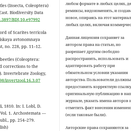
любом формате в любых целях, д
les (Insecta, Coleoptera)
ремиксы, видоизменять, и создав
East. Biodiversity Data
новое, опираясь на этот материал
10.3897/BDJ.10.e97992
любых целях, включая коммерчес
ord of Scarites terricola
Данная лицензия сохраняет за
reiskaya avtonomnaya
автором права на статью, но
t, no. 228, pp. 11–12.
разрешает другим свободно
распространять, использовать и
beetles (Coleoptera:
адаптировать работу при
d corrections to the
обязательном условии указания
). Invertebrate Zoology,
авторства. Пользователи должн
298/invertzool.16.3.07
предоставить корректную ссылку
оригинальную публикацию в на
журнале, указать имена авторов 
 1810. In: I. Lobl, D.
отметить факт внесения измене
. Vol. 1. Archostemata —
(если таковые были).
bl., pp. 254–279.
lish)
Авторские права сохраняются за