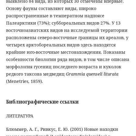
выявлено 84 вида, из которых 30 отмечены впервые.
Основу фауны составляют виды, широко
распространенные в температном надпоясе
Палеарктики (73%); суббореальных видов 27%. У 13
восточноазиатских видов на исследуемой территории
расположены северо-восточные границы их ареалов, у
четырех арктобореальных видов здесь находятся
крайние юго-восточные местонахождения. Показаны
особенности биологии ряда видов, в том числе описана
морфология гусениц последнего возраста и куколок
редкого таксона медведиц
Grammia
quenseli
liturata
(Menetries, 1859).
Библиографические ссылки
ЛИТЕРАТУРА
Блюммер, А. Г., Ривкус, Е. Ю. (2001) Новые находки