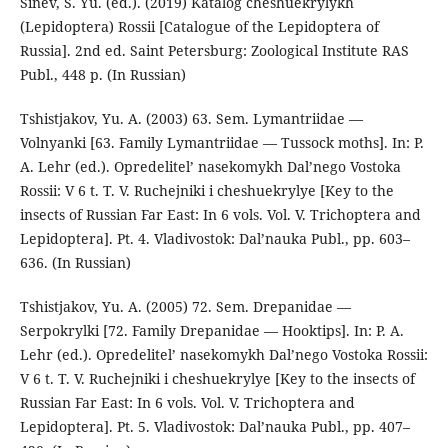
Sinev, S. Yu. (ed.). (2019) Katalog cheshuekrylykh
(Lepidoptera) Rossii [Catalogue of the Lepidoptera of
Russia]. 2nd ed. Saint Petersburg: Zoological Institute RAS
Publ., 448 p. (In Russian)
Tshistjakov, Yu. A. (2003) 63. Sem. Lymantriidae —
Volnyanki [63. Family Lymantriidae — Tussock moths]. In: P.
A. Lehr (ed.). Opredelitel’ nasekomykh Dal’nego Vostoka
Rossii: V 6 t. T. V. Ruchejniki i cheshuekrylye [Key to the
insects of Russian Far East: In 6 vols. Vol. V. Trichoptera and
Lepidoptera]. Pt. 4. Vladivostok: Dal’nauka Publ., pp. 603–
636. (In Russian)
Tshistjakov, Yu. A. (2005) 72. Sem. Drepanidae —
Serpokrylki [72. Family Drepanidae — Hooktips]. In: P. A.
Lehr (ed.). Opredelitel’ nasekomykh Dal’nego Vostoka Rossii:
V 6 t. T. V. Ruchejniki i cheshuekrylye [Key to the insects of
Russian Far East: In 6 vols. Vol. V. Trichoptera and
Lepidoptera]. Pt. 5. Vladivostok: Dal’nauka Publ., pp. 407–