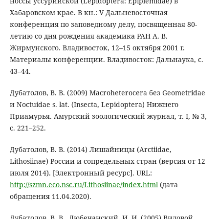
носсы уссурийской (Lepidoptera: Epiplemidae) в
Хабаровском крае. В кн.: V Дальневосточная
конференция по заповедному делу, посвященная 80-
летию со дня рождения академика РАН А. В.
Жирмунского. Владивосток, 12–15 октября 2001 г.
Материалы конференции. Владивосток: Дальнаука, с.
43–44.
Дубатолов, В. В. (2009) Macroheterocera без Geometridae
и Noctuidae s. lat. (Insecta, Lepidoptera) Нижнего
Приамурья. Амурский зоологический журнал, т. I, № 3,
с. 221–252.
Дубатолов, В. В. (2014) Лишайницы (Arctiidae,
Lithosiinae) России и сопредельных стран (версия от 12
июля 2014). [Электронный ресурс]. URL:
http://szmn.eco.nsc.ru/Lithosiinae/index.html
(дата
обращения 11.04.2020).
Дубатолов, В. В., Любечанский, И. И. (2005) Видовой