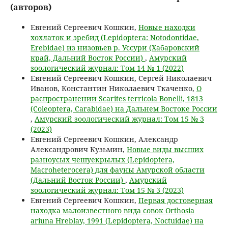
(авторов)
Евгений Сергеевич Кошкин,
Новые находки
хохлаток и эребид (Lepidoptera: Notodontidae,
Erebidae) из низовьев р. Уссури (Хабаровский
край, Дальний Восток России)
,
Амурский
зоологический журнал: Том 14 № 1 (2022)
Евгений Сергеевич Кошкин, Сергей Николаевич
Иванов, Константин Николаевич Ткаченко,
О
распространении Scarites terricola Bonelli, 1813
(Coleoptera, Carabidae) на Дальнем Востоке России
,
Амурский зоологический журнал: Том 15 № 3
(2023)
Евгений Сергеевич Кошкин, Александр
Александрович Кузьмин,
Новые виды высших
разноусых чешуекрылых (Lepidoptera,
Macroheterocera) для фауны Амурской области
(Дальний Восток России)
,
Амурский
зоологический журнал: Том 15 № 3 (2023)
Евгений Сергеевич Кошкин,
Первая достоверная
находка малоизвестного вида совок Orthosia
ariuna Hreblay, 1991 (Lepidoptera, Noctuidae) на