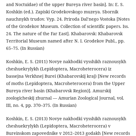
and Noctuidae) of the upper Bureya river basin]. In: E. S.
Koshkin (ed.). Zapiski Grodekovskogo muzeya. Sbornik
nauchnykh trudov. Vyp. 24. Priroda Dal’nego Vostoka [Notes
of the Grodekov Museum. Collection of scientific papers. Iss.
24. The nature of the Far East]. Khabarovsk: Khabarovsk
Territorial Museum named after N. I. Grodekov Publ., pp.
65–75. (In Russian)
Koshkin, E. S. (2011) Novye nakhodki vysshikh raznousykh
cheshuekrylykh (Lepidoptera, Macroheterocera) iz
bassejna Verkhnej Burei (Khabarovskij kraj) [New records
of moths (Lepidoptera, Macroheterocera) from the Upper
Bureya river basin (Khabarovsk Region)]. Amurskij
zoologicheskij zhurnal — Amurian Zoological Journal, vol.
III, no. 4, pp. 370–375. (In Russian)
Koshkin, E. S. (2013) Novye nakhodki vysshikh raznousykh
cheshuekrylykh (Lepidoptera, Macroheterocera) v
Bureinskom zapovednike v 2012–2013 godakh [New records