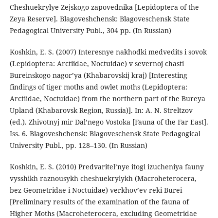
Cheshuekrylye Zejskogo zapovednika [Lepidoptera of the
Zeya Reserve]. Blagoveshchensk: Blagoveschensk State
Pedagogical University Publ., 304 pp. (In Russian)
Koshkin, E. S. (2007) Interesnye nakhodki medvedits i sovok
(Lepidoptera: Arctiidae, Noctuidae) v severnoj chasti
Bureinskogo nagor’ya (Khabarovskij kraj) [Interesting
findings of tiger moths and owlet moths (Lepidoptera:
Arctiidae, Noctuidae) from the northern part of the Bureya
Upland (Khabarovsk Region, Russia)]. In: A. N. Streltzov
(ed.). Zhivotnyj mir Dal’nego Vostoka [Fauna of the Far East].
Iss. 6. Blagoveshchensk: Blagoveschensk State Pedagogical
University Publ., pp. 128–130. (In Russian)
Koshkin, E. S. (2010) Predvaritel’nye itogi izucheniya fauny
vysshikh raznousykh cheshuekrylykh (Macroheterocera,
bez Geometridae i Noctuidae) verkhov’ev reki Burei
[Preliminary results of the examination of the fauna of
Higher Moths (Macroheterocera, excluding Geometridae