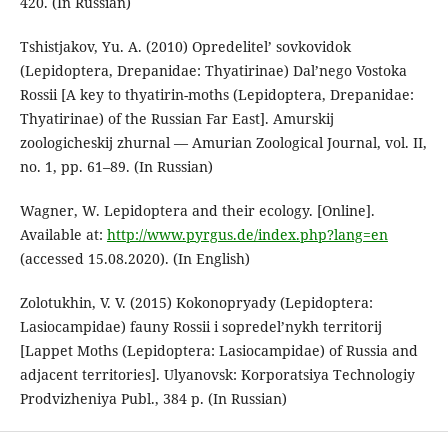
420. (In Russian)
Tshistjakov, Yu. A. (2010) Opredelitel’ sovkovidok
(Lepidoptera, Drepanidae: Thyatirinae) Dal’nego Vostoka
Rossii [A key to thyatirin-moths (Lepidoptera, Drepanidae:
Thyatirinae) of the Russian Far East]. Amurskij
zoologicheskij zhurnal — Amurian Zoological Journal, vol. II,
no. 1, pp. 61–89. (In Russian)
Wagner, W. Lepidoptera and their ecology. [Online].
Available at:
http://www.pyrgus.de/index.php?lang=en
(accessed 15.08.2020). (In English)
Zolotukhin, V. V. (2015) Kokonopryady (Lepidoptera:
Lasiocampidae) fauny Rossii i sopredel’nykh territorij
[Lappet Moths (Lepidoptera: Lasiocampidae) of Russia and
adjacent territories]. Ulyanovsk: Korporatsiya Technologiy
Prodvizheniya Publ., 384 p. (In Russian)