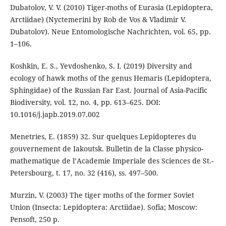
Dubatolov, V. V. (2010) Tiger-moths of Eurasia (Lepidoptera,
Arctiidae) (Nyctemerini by Rob de Vos & Vladimir V.
Dubatolov). Neue Entomologische Nachrichten, vol. 65, pp.
1–106.
Koshkin, E. S., Yevdoshenko, S. I. (2019) Diversity and
ecology of hawk moths of the genus Hemaris (Lepidoptera,
Sphingidae) of the Russian Far East. Journal of Asia-Pacific
Biodiversity, vol. 12, no. 4, pp. 613–625. DOI:
10.1016/j.japb.2019.07.002
Menetries, E. (1859) 32. Sur quelques Lepidopteres du
gouvernement de Iakoutsk. Bulletin de la Classe physico-
mathematique de l’Academie Imperiale des Sciences de St.-
Petersbourg, t. 17, no. 32 (416), ss. 497–500.
Murzin, V. (2003) The tiger moths of the former Soviet
Union (Insecta: Lepidoptera: Arctiidae). Sofia; Moscow:
Pensoft, 250 p.