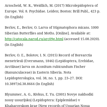
Arnscheid, W. R., Weidlich, M. (2017) Microlepidoptera of
Europe. Vol. 8. Psychidae. Leiden; Boston: Brill Publ., 423 p.
(In English)
Berlov, E., Berlov, O. Larva of Stigmatophora micans. 1000
Siberian Butterflies and Moths. [Online]. Available at:
http://catocala.narod.ru/arc09g.html
(accessed 15.08.2020).
(In English)
Berlov, O. E., Bolotov, I. N. (2015) Record of Borearctia
menetriesii (Eversmann, 1846) (Lepidoptera, Erebidae,
Arctiinae) larva on Aconitum rubicundum Fischer
(Ranunculaceae) in Eastern Siberia. Nota
Lepidopterologica, vol. 38, no. 1, pp. 23–27. DOI:
10.3897/nl.38.8664 (In English)
Blyummer, A. G., Rivkus, E. Yu. (2001) Novye nakhodki
nossy ussurijskoj (Lepidoptera: Epiplemidae) v
Khabarovskom krae [New records of Ussurian Nossa