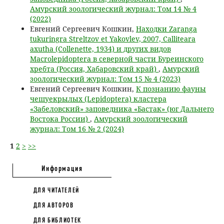
Амурский зоологический журнал: Том 14 № 4
(2022)
Евгений Сергеевич Кошкин,
Находки Zaranga
tukuringra Streltzov et Yakovlev, 2007, Calliteara
axutha (Collenette, 1934) и других видов
Macrolepidoptera в северной части Буреинского
хребта (Россия, Хабаровский край)
,
Амурский
зоологический журнал: Том 15 № 4 (2023)
Евгений Сергеевич Кошкин,
К познанию фауны
чешуекрылых (Lepidoptera) кластера
«Забеловский» заповедника «Бастак» (юг Дальнего
Востока России)
,
Амурский зоологический
журнал: Том 16 № 2 (2024)
1
2
>
>>
Информация
ДЛЯ ЧИТАТЕЛЕЙ
ДЛЯ АВТОРОВ
ДЛЯ БИБЛИОТЕК