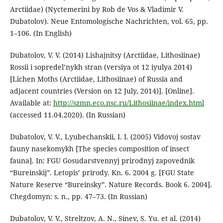
Arctiidae) (Nyctemerini by Rob de Vos & Vladimir V.
Dubatolov). Neue Entomologische Nachrichten, vol. 65, pp.
1–106. (In English)
Dubatolov, V. V. (2014) Lishajnitsy (Arctiidae, Lithosiinae)
Rossii i sopredel’nykh stran (versiya ot 12 iyulya 2014)
[Lichen Moths (Arctiidae, Lithosiinae) of Russia and
adjacent countries (Version on 12 July, 2014)]. [Online].
Available at:
http://szmn.eco.nsc.ru/Lithosiinae/index.html
(accessed 11.04.2020). (In Russian)
Dubatolov, V. V., Lyubechanskii, I. I. (2005) Vidovoj sostav
fauny nasekomykh [The species composition of insect
fauna]. In: FGU Gosudarstvennyj prirodnyj zapovednik
“Bureinskij”. Letopis’ prirody. Kn. 6. 2004 g. [FGU State
Nature Reserve “Bureinsky”. Nature Records. Book 6. 2004].
Chegdomyn: s. n., pp. 47–73. (In Russian)
Dubatolov, V. V., Streltzov, A. N., Sinev, S. Yu. et al. (2014)