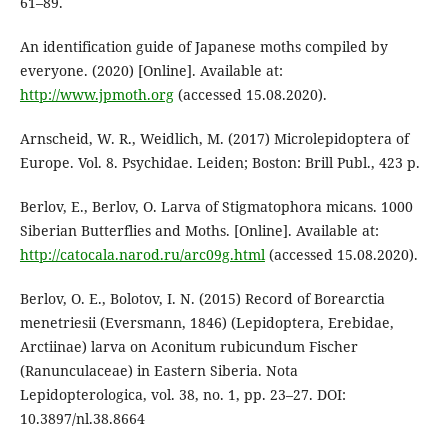
61–89.
An identification guide of Japanese moths compiled by
everyone. (2020) [Online]. Available at:
http://www.jpmoth.org
(accessed 15.08.2020).
Arnscheid, W. R., Weidlich, M. (2017) Microlepidoptera of
Europe. Vol. 8. Psychidae. Leiden; Boston: Brill Publ., 423 p.
Berlov, E., Berlov, O. Larva of Stigmatophora micans. 1000
Siberian Butterflies and Moths. [Online]. Available at:
http://catocala.narod.ru/arc09g.html
(accessed 15.08.2020).
Berlov, O. E., Bolotov, I. N. (2015) Record of Borearctia
menetriesii (Eversmann, 1846) (Lepidoptera, Erebidae,
Arctiinae) larva on Aconitum rubicundum Fischer
(Ranunculaceae) in Eastern Siberia. Nota
Lepidopterologica, vol. 38, no. 1, pp. 23–27. DOI:
10.3897/nl.38.8664