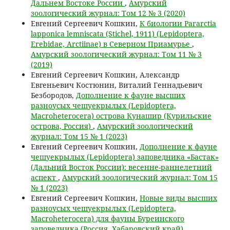
Дальнем Востоке России
,
Амурский
зоологический журнал: Том 12 № 3 (2020)
Евгений Сергеевич Кошкин,
К биологии Pararctia
lapponica lemniscata (Stichel, 1911) (Lepidoptera,
Erebidae, Arctiinae) в Северном Приамурье
,
Амурский зоологический журнал: Том 11 № 3
(2019)
Евгений Сергеевич Кошкин, Александр
Евгеньевич Костюнин, Виталий Геннадьевич
Безбородов,
Дополнение к фауне высших
разноусых чешуекрылых (Lepidoptera,
Macroheterocera) острова Кунашир (Курильские
острова, Россия)
,
Амурский зоологический
журнал: Том 15 № 1 (2023)
Евгений Сергеевич Кошкин,
Дополнение к фауне
чешуекрылых (Lepidoptera) заповедника «Бастак»
(Дальний Восток России): весенне-раннелетний
аспект
,
Амурский зоологический журнал: Том 15
№ 1 (2023)
Евгений Сергеевич Кошкин,
Новые виды высших
разноусых чешуекрылых (Lepidoptera,
Macroheterocera) для фауны Буреинского
заповедника (Россия, Хабаровский край)
,