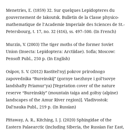
Menetries, E. (1859) 32. Sur quelques Lepidopteres du
gouvernement de Iakoutsk. Bulletin de la Classe physico-
mathematique de l’Academie Imperiale des Sciences de St.-
Petersbourg, t. 17, no. 32 (416), ss. 497–500. (In French)
Murzin, V. (2003) The tiger moths of the former Soviet
Union (Insecta: Lepidoptera: Arctiidae). Sofia; Moscow:
Pensoft Publ., 250 p. (In English)
Osipov, S. V. (2012) Rastitel’nyj pokrov prirodnogo
zapovednika “Bureinskij” (gornye taezhnye i gol’tsovye
landshafty Priamur’ya) [Vegetation cover of the nature
reserve “Bureinskiy” (mountain taiga and goltsy (alpine)
landscapes of the Amur River region)]. Vladivostok:
Dal’nauka Publ., 219 p. (In Russian)
Pittaway, A. R., Kitching, I. J. (2020) Sphingidae of the
Eastern Palaearctic (including Siberia, the Russian Far East,