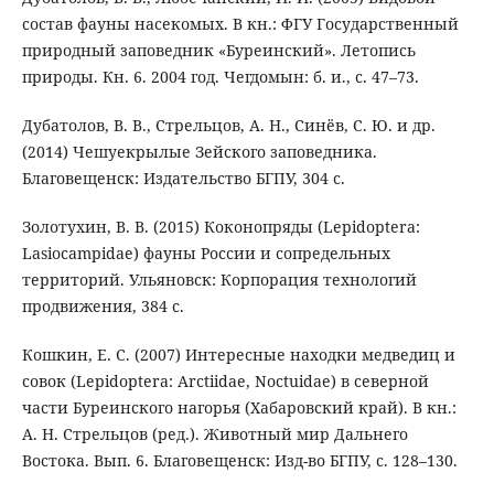
состав фауны насекомых. В кн.: ФГУ Государственный
природный заповедник «Буреинский». Летопись
природы. Кн. 6. 2004 год. Чегдомын: б. и., с. 47–73.
Дубатолов, В. В., Стрельцов, А. Н., Синёв, С. Ю. и др.
(2014) Чешуекрылые Зейского заповедника.
Благовещенск: Издательство БГПУ, 304 с.
Золотухин, В. В. (2015) Коконопряды (Lepidoptera:
Lasiocampidae) фауны России и сопредельных
территорий. Ульяновск: Корпорация технологий
продвижения, 384 с.
Кошкин, Е. С. (2007) Интересные находки медведиц и
совок (Lepidoptera: Arctiidae, Noctuidae) в северной
части Буреинского нагорья (Хабаровский край). В кн.:
А. Н. Стрельцов (ред.). Животный мир Дальнего
Востока. Вып. 6. Благовещенск: Изд-во БГПУ, с. 128–130.