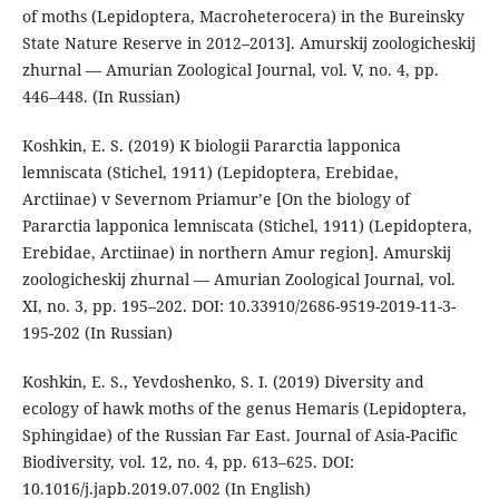
of moths (Lepidoptera, Macroheterocera) in the Bureinsky
State Nature Reserve in 2012–2013]. Amurskij zoologicheskij
zhurnal — Amurian Zoological Journal, vol. V, no. 4, pp.
446–448. (In Russian)
Koshkin, E. S. (2019) K biologii Pararctia lapponica
lemniscata (Stichel, 1911) (Lepidoptera, Erebidae,
Arctiinae) v Severnom Priamur’e [On the biology of
Pararctia lapponica lemniscata (Stichel, 1911) (Lepidoptera,
Erebidae, Arctiinae) in northern Amur region]. Amurskij
zoologicheskij zhurnal — Amurian Zoological Journal, vol.
XI, no. 3, pp. 195–202. DOI: 10.33910/2686-9519-2019-11-3-
195-202 (In Russian)
Koshkin, E. S., Yevdoshenko, S. I. (2019) Diversity and
ecology of hawk moths of the genus Hemaris (Lepidoptera,
Sphingidae) of the Russian Far East. Journal of Asia-Pacific
Biodiversity, vol. 12, no. 4, pp. 613–625. DOI:
10.1016/j.japb.2019.07.002 (In English)