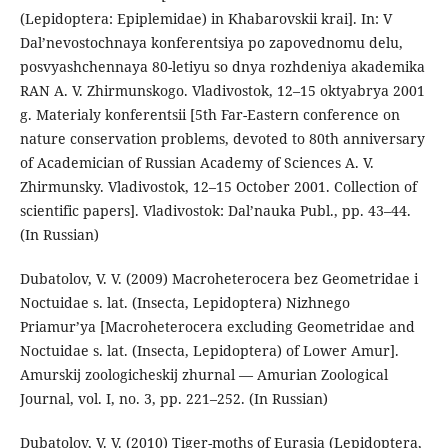
(Lepidoptera: Epiplemidae) in Khabarovskii krai]. In: V
Dal’nevostochnaya konferentsiya po zapovednomu delu,
posvyashchennaya 80-letiyu so dnya rozhdeniya akademika
RAN A. V. Zhirmunskogo. Vladivostok, 12–15 oktyabrya 2001
g. Materialy konferentsii [5th Far-Eastern conference on
nature conservation problems, devoted to 80th anniversary
of Academician of Russian Academy of Sciences A. V.
Zhirmunsky. Vladivostok, 12–15 October 2001. Collection of
scientific papers]. Vladivostok: Dal’nauka Publ., pp. 43–44.
(In Russian)
Dubatolov, V. V. (2009) Macroheterocera bez Geometridae i
Noctuidae s. lat. (Insecta, Lepidoptera) Nizhnego
Priamur’ya [Macroheterocera excluding Geometridae and
Noctuidae s. lat. (Insecta, Lepidoptera) of Lower Amur].
Amurskij zoologicheskij zhurnal — Amurian Zoological
Journal, vol. I, no. 3, pp. 221–252. (In Russian)
Dubatolov, V. V. (2010) Tiger-moths of Eurasia (Lepidoptera,