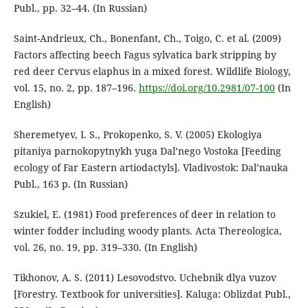
Publ., pp. 32–44. (In Russian)
Saint-Andrieux, Ch., Bonenfant, Ch., Toigo, C. et al. (2009)
Factors affecting beech Fagus sylvatica bark stripping by
red deer Cervus elaphus in a mixed forest. Wildlife Biology,
vol. 15, no. 2, pp. 187–196.
https://doi.org/10.2981/07-100
(In
English)
Sheremetyev, I. S., Prokopenko, S. V. (2005) Ekologiya
pitaniya parnokopytnykh yuga Dal’nego Vostoka [Feeding
ecology of Far Eastern artiodactyls]. Vladivostok: Dal’nauka
Publ., 163 p. (In Russian)
Szukiel, E. (1981) Food preferences of deer in relation to
winter fodder including woody plants. Acta Thereologica,
vol. 26, no. 19, pp. 319–330. (In English)
Tikhonov, A. S. (2011) Lesovodstvo. Uchebnik dlya vuzov
[Forestry. Textbook for universities]. Kaluga: Oblizdat Publ.,