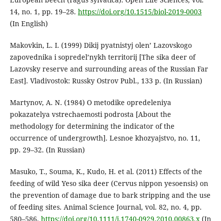
14, no. 1, pp. 19–28.
https://doi.org/10.1515/biol-2019-0003
(In English)
Makovkin, L. I. (1999) Dikij pyatnistyj olen’ Lazovskogo
zapovednika i sopredel’nykh territorij [The sika deer of
Lazovsky reserve and surrounding areas of the Russian Far
East]. Vladivostok: Russky Ostrov Publ., 133 p. (In Russian)
Martynov, A. N. (1984) O metodike opredeleniya
pokazatelya vstrechaemosti podrosta [About the
methodology for determining the indicator of the
occurrence of undergrowth]. Lesnoe khozyajstvo, no. 11,
pp. 29–32. (In Russian)
Masuko, T., Souma, K., Kudo, H. et al. (2011) Effects of the
feeding of wild Yeso sika deer (Cervus nippon yesoensis) on
the prevention of damage due to bark stripping and the use
of feeding sites. Animal Science Journal, vol. 82, no. 4, pp.
580–586.
https://doi.org/10.1111/j.1740-0929.2010.00863.x
(In