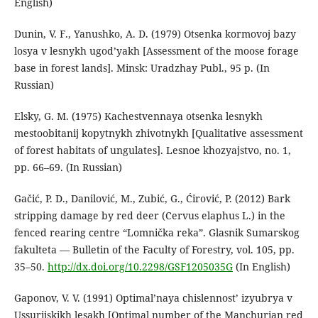
English)
Dunin, V. F., Yanushko, A. D. (1979) Otsenka kormovoj bazy
losya v lesnykh ugod’yakh [Assessment of the moose forage
base in forest lands]. Minsk: Uradzhay Publ., 95 p. (In
Russian)
Elsky, G. M. (1975) Kachestvennaya otsenka lesnykh
mestoobitanij kopytnykh zhivotnykh [Qualitative assessment
of forest habitats of ungulates]. Lesnoe khozyajstvo, no. 1,
pp. 66–69. (In Russian)
Gačić, P. D., Danilović, M., Zubić, G., Ćirović, P. (2012) Bark
stripping damage by red deer (Cervus elaphus L.) in the
fenced rearing centre “Lomnička reka”. Glasnik Sumarskog
fakulteta — Bulletin of the Faculty of Forestry, vol. 105, pp.
35–50.
http://dx.doi.org/10.2298/GSF1205035G
(In English)
Gaponov, V. V. (1991) Optimal’naya chislennost’ izyubrya v
Ussurijskikh lesakh [Optimal number of the Manchurian red