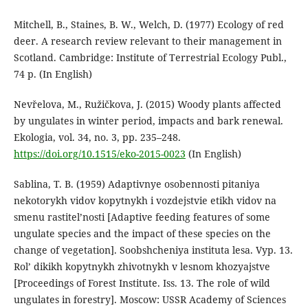
Mitchell, B., Staines, B. W., Welch, D. (1977) Ecology of red
deer. A research review relevant to their management in
Scotland. Cambridge: Institute of Terrestrial Ecology Publ.,
74 p. (In English)
Nevřelova, M., Ružičkova, J. (2015) Woody plants affected
by ungulates in winter period, impacts and bark renewal.
Ekologia, vol. 34, no. 3, pp. 235–248.
https://doi.org/10.1515/eko-2015-0023
(In English)
Sablina, T. B. (1959) Adaptivnye osobennosti pitaniya
nekotorykh vidov kopytnykh i vozdejstvie etikh vidov na
smenu rastitel’nosti [Adaptive feeding features of some
ungulate species and the impact of these species on the
change of vegetation]. Soobshcheniya instituta lesa. Vyp. 13.
Rol’ dikikh kopytnykh zhivotnykh v lesnom khozyajstve
[Proceedings of Forest Institute. Iss. 13. The role of wild
ungulates in forestry]. Moscow: USSR Academy of Sciences