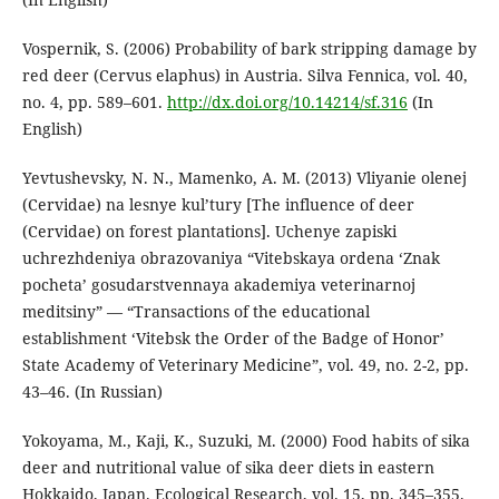
Vospernik, S. (2006) Probability of bark stripping damage by
red deer (Cervus elaphus) in Austria. Silva Fennica, vol. 40,
no. 4, pp. 589–601.
http://dx.doi.org/10.14214/sf.316
(In
English)
Yevtushevsky, N. N., Mamenko, A. M. (2013) Vliyanie olenej
(Cervidae) na lesnye kul’tury [The influence of deer
(Cervidae) on forest plantations]. Uchenye zapiski
uchrezhdeniya obrazovaniya “Vitebskaya ordena ‘Znak
pocheta’ gosudarstvennaya akademiya veterinarnoj
meditsiny” — “Transactions of the educational
establishment ‘Vitebsk the Order of the Badge of Honor’
State Academy of Veterinary Medicine”, vol. 49, no. 2-2, pp.
43–46. (In Russian)
Yokoyama, M., Kaji, K., Suzuki, M. (2000) Food habits of sika
deer and nutritional value of sika deer diets in eastern
Hokkaido, Japan. Ecological Research, vol. 15, pp. 345–355.