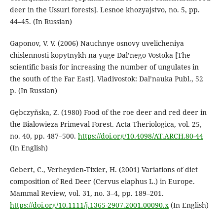
deer in the Ussuri forests]. Lesnoe khozyajstvo, no. 5, pp.
44–45. (In Russian)
Gaponov, V. V. (2006) Nauchnye osnovy uvelicheniya
chislennosti kopytnykh na yuge Dal’nego Vostoka [The
scientific basis for increasing the number of ungulates in
the south of the Far East]. Vladivostok: Dal’nauka Publ., 52
p. (In Russian)
Gȩbczyňska, Z. (1980) Food of the roe deer and red deer in
the Bialowieza Primeval Forest. Acta Theriologica, vol. 25,
no. 40, pp. 487–500.
https://doi.org/10.4098/AT.ARCH.80-44
(In English)
Gebert, C., Verheyden-Tixier, H. (2001) Variations of diet
composition of Red Deer (Cervus elaphus L.) in Europe.
Mammal Review, vol. 31, no. 3–4, pp. 189–201.
https://doi.org/10.1111/j.1365-2907.2001.00090.x
(In English)