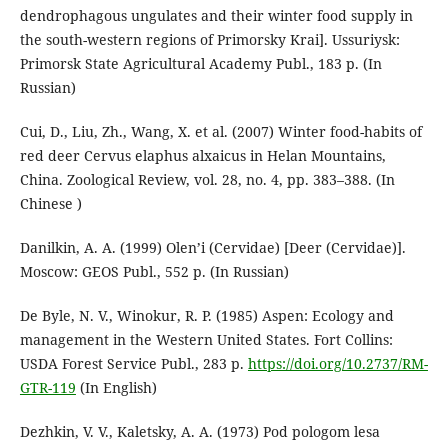
dendrophagous ungulates and their winter food supply in
the south-western regions of Primorsky Krai]. Ussuriysk:
Primorsk State Agricultural Academy Publ., 183 p. (In
Russian)
Cui, D., Liu, Zh., Wang, X. et al. (2007) Winter food-habits of
red deer Cervus elaphus alxaicus in Helan Mountains,
China. Zoological Review, vol. 28, no. 4, pp. 383–388. (In
Chinese )
Danilkin, A. A. (1999) Olen’i (Cervidae) [Deer (Cervidae)].
Moscow: GEOS Publ., 552 p. (In Russian)
De Byle, N. V., Winokur, R. P. (1985) Aspen: Ecology and
management in the Western United States. Fort Collins:
USDA Forest Service Publ., 283 p.
https://doi.org/10.2737/RM-
GTR-119
(In English)
Dezhkin, V. V., Kaletsky, A. A. (1973) Pod pologom lesa