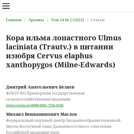
Главная
/
Архивы
/
Том 14 № 2 (2022)
/
Статьи
Кора ильма лопастного Ulmus
laciniata (Trautv.) в питании
изюбря Cervus elaphus
xanthopygos (Milne-Edwards)
Дмитрий Анатольевич Беляев
ФГБОУ ВО Приморская государственная
сельскохозяйственная академия
https://orcid.org/0000-0001-7356-434X
Михаил Вениаминович Маслов
Федеральный научный центр биоразнообразия наземной
биоты Восточной Азии Дальневосточного отделения
Российской академии наук