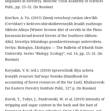
ungulates in forestry]. Moscow: USSR Academy of Sciences
Publ., pp. 25–32. (In Russian)
Kon’kov, A. Yu. (2015) Zimnij vetochnyj ratsion olen’ikh
(Cervidae) v kedrovo-shirokolistvennykh lesakh yuzhnogo
Sikhote-Alinya [Winter browse diet of cervids in the Pinus
koraensis-broad-leaved forests of the Southern Sikhote-
Alin]. Izvestiya Irkutskogo gosudarstvennogo universiteta.
Seriya: Biologiya. Ekologiya — The Bulletin of Irkutsk State
University. Series “Biology. Ecology”, vol. 14, pp. 21–31. (In
Russian)
Koryakin, V. N. (ed.). (2010) Spravochnik dlya ucheta
lesnykh resursov Dal’nego Vostoka [Handbook for
accounting of forest resources of the Far East]. Khabarovsk:
Far-Eastern Forestry Institute Publ., 527 p. (In Russian)
Kurek, T., Todys, J., Pazdrowski, W. et al. (2019) Intensity of
stripping and sugar content in the bark and the bast of
European beech (Fagus sylvatica). Open Life Sciences, vol.