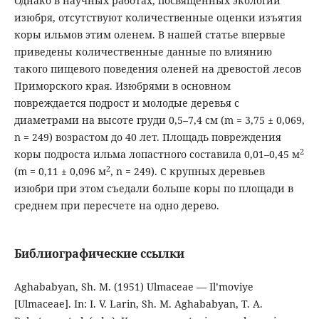
Однако в научных работах, посвященных экологии
изюбря, отсутствуют количественные оценки изъятия
коры ильмов этим оленем. В нашей статье впервые
приведены количественные данные по влиянию
такого пищевого поведения оленей на древостой лесов
Приморского края. Изюбрями в основном
повреждается подрост и молодые деревья с
диаметрами на высоте груди 0,5–7,4 см (m = 3,75 ± 0,069,
n = 249) возрастом до 40 лет. Площадь повреждения
2
коры подроста ильма лопастного составила 0,01–0,45 м
2
(m = 0,11 ± 0,096 м
, n = 249). С крупных деревьев
изюбри при этом съедали больше коры по площади в
среднем при пересчете на одно дерево.
Библиографические ссылки
Aghababyan, Sh. M. (1951) Ulmaceae — Il’moviye
[Ulmaceae]. In: I. V. Larin, Sh. M. Aghababyan, T. A.