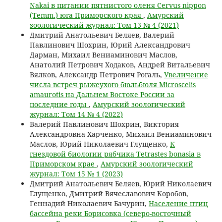
Nakai в питании пятнистого оленя Cervus nippon
(Temm.) юга Приморского края
,
Амурский
зоологический журнал: Том 13 № 4 (2021)
Дмитрий Анатольевич Беляев, Валерий
Павлинович Шохрин, Юрий Александрович
Дарман, Михаил Вениаминович Маслов,
Анатолий Петрович Ходаков, Андрей Витальевич
Вялков, Александр Петрович Рогаль,
Увеличение
числа встреч рыжеухого бюльбюля Microscelis
amaurotis на Дальнем Востоке России за
последние годы
,
Амурский зоологический
журнал: Том 14 № 4 (2022)
Валерий Павлинович Шохрин, Виктория
Александровна Харченко, Михаил Вениаминович
Маслов, Юрий Николаевич Глущенко,
К
гнездовой биологии рябчика Tetrastes bonasia в
Приморском крае
,
Амурский зоологический
журнал: Том 15 № 1 (2023)
Дмитрий Анатольевич Беляев, Юрий Николаевич
Глущенко, Дмитрий Вячеславович Коробов,
Геннадий Николаевич Бачурин,
Население птиц
бассейна реки Борисовка (северо-восточный