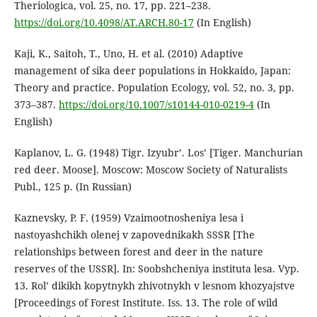
Theriologica, vol. 25, no. 17, pp. 221–238.
https://doi.org/10.4098/AT.ARCH.80-17
(In English)
Kaji, K., Saitoh, T., Uno, H. et al. (2010) Adaptive
management of sika deer populations in Hokkaido, Japan:
Theory and practice. Population Ecology, vol. 52, no. 3, pp.
373–387.
https://doi.org/10.1007/s10144-010-0219-4
(In
English)
Kaplanov, L. G. (1948) Tigr. Izyubr’. Los’ [Tiger. Manchurian
red deer. Moose]. Moscow: Moscow Society of Naturalists
Publ., 125 p. (In Russian)
Kaznevsky, P. F. (1959) Vzaimootnosheniya lesa i
nastoyashchikh olenej v zapovednikakh SSSR [The
relationships between forest and deer in the nature
reserves of the USSR]. In: Soobshcheniya instituta lesa. Vyp.
13. Rol’ dikikh kopytnykh zhivotnykh v lesnom khozyajstve
[Proceedings of Forest Institute. Iss. 13. The role of wild