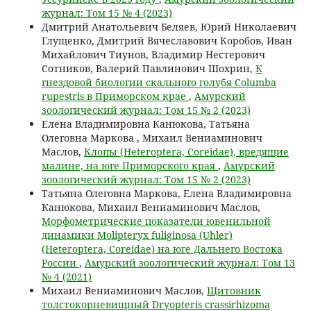
журнал: Том 15 № 4 (2023)
Дмитрий Анатольевич Беляев, Юрий Николаевич
Глущенко, Дмитрий Вячеславович Коробов, Иван
Михайлович Тиунов, Владимир Нестерович
Сотников, Валерий Павлинович Шохрин,
К
гнездовой биологии скального голубя Columba
rupestris в Приморском крае
,
Амурский
зоологический журнал: Том 15 № 2 (2023)
Елена Владимировна Канюкова, Татьяна
Олеговна Маркова , Михаил Вениаминович
Маслов,
Клопы (Heteroptera, Coreidae), вредящие
малине, на юге Приморского края
,
Амурский
зоологический журнал: Том 15 № 2 (2023)
Татьяна Олеговна Маркова, Елена Владимировна
Канюкова, Михаил Вениаминович Маслов,
Морфометрические показатели ювенильной
динамики Molipteryx fuliginosa (Uhler)
(Heteroptera, Coreidae) на юге Дальнего Востока
России
,
Амурский зоологический журнал: Том 13
№ 4 (2021)
Михаил Вениаминович Маслов,
Щитовник
толстокорневищный Dryopteris crassirhizoma