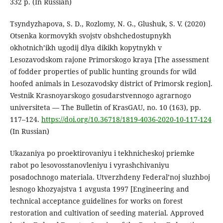
332 p. (In Russian)
Tsyndyzhapova, S. D., Rozlomy, N. G., Glushuk, S. V. (2020)
Otsenka kormovykh svojstv obshchedostupnykh
okhotnich’ikh ugodij dlya dikikh kopytnykh v
Lesozavodskom rajone Primorskogo kraya [The assessment
of fodder properties of public hunting grounds for wild
hoofed animals in Lesozavodsky district of Primorsk region].
Vestnik Krasnoyarskogo gosudarstvennogo agrarnogo
universiteta — The Bulletin of KrasGAU, no. 10 (163), pp.
117–124.
https://doi.org/10.36718/1819-4036-2020-10-117-124
(In Russian)
Ukazaniya po proektirovaniyu i tekhnicheskoj priemke
rabot po lesovosstanovleniyu i vyrashchivaniyu
posadochnogo materiala. Utverzhdeny Federal’noj sluzhboj
lesnogo khozyajstva 1 avgusta 1997 [Engineering and
technical acceptance guidelines for works on forest
restoration and cultivation of seeding material. Approved