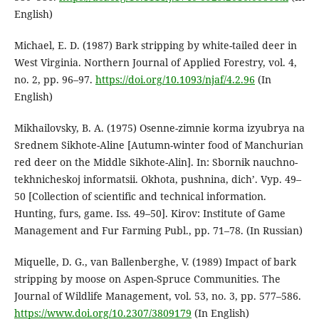
English)
Michael, E. D. (1987) Bark stripping by white-tailed deer in
West Virginia. Northern Journal of Applied Forestry, vol. 4,
no. 2, pp. 96–97.
https://doi.org/10.1093/njaf/4.2.96
(In
English)
Mikhailovsky, B. A. (1975) Osenne-zimnie korma izyubrya na
Srednem Sikhote-Aline [Autumn-winter food of Manchurian
red deer on the Middle Sikhote-Alin]. In: Sbornik nauchno-
tekhnicheskoj informatsii. Okhota, pushnina, dich’. Vyp. 49–
50 [Collection of scientific and technical information.
Hunting, furs, game. Iss. 49–50]. Kirov: Institute of Game
Management and Fur Farming Publ., pp. 71–78. (In Russian)
Miquelle, D. G., van Ballenberghe, V. (1989) Impact of bark
stripping by moose on Aspen-Spruce Communities. The
Journal of Wildlife Management, vol. 53, no. 3, pp. 577–586.
https://www.doi.org/10.2307/3809179
(In English)