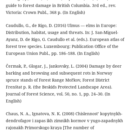
guide to forest damage in British Columbia. 3rd ed., rev.
Victoria: Crown Publ., 368 p. (In English)
Caudullo, G., de Rigo, D. (2016) Ulmus — elms in Europe:
Distribution, habitat, usage and threats. In: J. San-Miguel-
Ayanz, D. de Rigo, G. Caudullo et al. (eds.). European atlas of
forest tree species. Luxembourg: Publication Office of the
European Union Publ., pp. 186–188. (In English)
Čermak, P., Glogar, J., Jankovsky, L. (2004) Damage by deer
barking and browsing and subsequent rots in Norway
spruce stands of Forest Range Mořkov, Forest District
Frenštat p. R. (the Beskids Protected Landscape Area).
Journal of Forest Science, vol. 50, no. 1, pp. 24–30. (In
English)
Chaus, N. A., Ignatova, N. K. (2008) Chislennost’ kopytnykh-
dendrofagov i zapas ikh zimnikh kormov v yugo-zapadnykh
rajonakh Primorskogo kraya [The number of