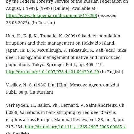
by the Federal Forestry Service of the Russian Federation on
August, 1 1997]. (1997) [Online]. Available at:
https://www.dokipedia.ru/document/5172296
(assessed
26.03.2022). (In Russian)
Uno, H., Kaji, K., Tamada, K. (2009) Sika deer population
irruptions and their management on Hokkaido Island,
Japan. In: D. R. McCullough, S. Takatsuki, K. Kaji (eds.). Sika
deer: Biology and management of native and introduced
populations. Tokyo: Springer Publ., pp. 405–419.
http://dx.doi.org/10.1007/978-4-431-09429-6_29
(In English)
Vasiliev, N. G. (1986) Il’m [Elm]. Moscow: Agropromizdat
Publ., 88 p. (In Russian)
Verheyden, H., Ballon, Ph., Bernard, V., Saint-Andrieux, Ch.
(2006) Variations in bark-stripping by red deer Cervus
elaphus across Europe. Mammal Review, vol. 36, no. 3, pp.
217–234.
http://dx.doi.org/10.1111/j.1365-2907.2006.00085.x
(In English)