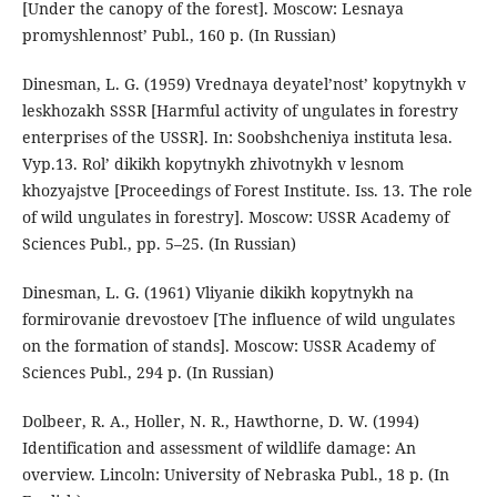
[Under the canopy of the forest]. Moscow: Lesnaya
promyshlennost’ Publ., 160 p. (In Russian)
Dinesman, L. G. (1959) Vrednaya deyatel’nost’ kopytnykh v
leskhozakh SSSR [Harmful activity of ungulates in forestry
enterprises of the USSR]. In: Soobshcheniya instituta lesa.
Vyp.13. Rol’ dikikh kopytnykh zhivotnykh v lesnom
khozyajstve [Proceedings of Forest Institute. Iss. 13. The role
of wild ungulates in forestry]. Moscow: USSR Academy of
Sciences Publ., pp. 5–25. (In Russian)
Dinesman, L. G. (1961) Vliyanie dikikh kopytnykh na
formirovanie drevostoev [The influence of wild ungulates
on the formation of stands]. Moscow: USSR Academy of
Sciences Publ., 294 p. (In Russian)
Dolbeer, R. A., Holler, N. R., Hawthorne, D. W. (1994)
Identification and assessment of wildlife damage: An
overview. Lincoln: University of Nebraska Publ., 18 p. (In