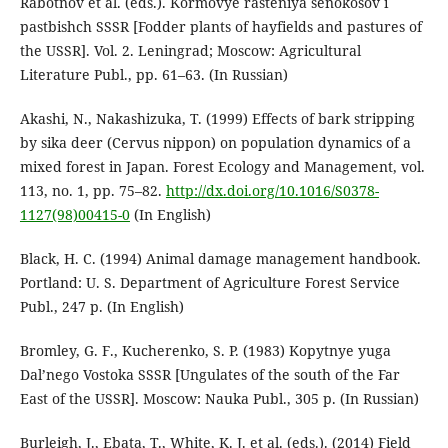
Rabotnov et al. (eds.). Kormovye rasteniya senokosov i
pastbishch SSSR [Fodder plants of hayfields and pastures of
the USSR]. Vol. 2. Leningrad; Moscow: Agricultural
Literature Publ., pp. 61–63. (In Russian)
Akashi, N., Nakashizuka, T. (1999) Effects of bark stripping
by sika deer (Cervus nippon) on population dynamics of a
mixed forest in Japan. Forest Ecology and Management, vol.
113, no. 1, pp. 75–82.
http://dx.doi.org/10.1016/S0378-
1127(98)00415-0
(In English)
Black, H. C. (1994) Animal damage management handbook.
Portland: U. S. Department of Agriculture Forest Service
Publ., 247 p. (In English)
Bromley, G. F., Kucherenko, S. P. (1983) Kopytnye yuga
Dal’nego Vostoka SSSR [Ungulates of the south of the Far
East of the USSR]. Moscow: Nauka Publ., 305 p. (In Russian)
Burleigh, J., Ebata, T., White, K. J. et al. (eds.). (2014) Field