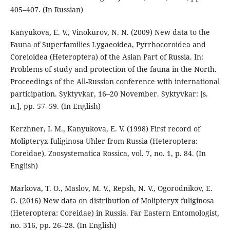
405–407. (In Russian)
Kanyukova, E. V., Vinokurov, N. N. (2009) New data to the
Fauna of Superfamilies Lygaeoidea, Pyrrhocoroidea and
Coreioidea (Heteroptera) of the Asian Part of Russia. In:
Problems of study and protection of the fauna in the North.
Proceedings of the All-Russian conference with international
participation. Syktyvkar, 16–20 November. Syktyvkar: [s.
n.], pp. 57–59. (In English)
Kerzhner, I. M., Kanyukova, E. V. (1998) First record of
Molipteryx fuliginosa Uhler from Russia (Heteroptera:
Coreidae). Zoosystematica Rossica, vol. 7, no. 1, p. 84. (In
English)
Markova, T. O., Maslov, M. V., Repsh, N. V., Ogorodnikov, E.
G. (2016) New data on distribution of Molipteryx fuliginosa
(Heteroptera: Coreidae) in Russia. Far Eastern Entomologist,
no. 316, pp. 26–28. (In English)