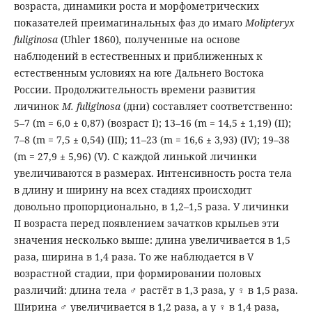
возраста, динамики роста и морфометрических
показателей преимагинальных фаз до имаго
Molipteryx
fuliginosa
(Uhler 1860)
,
полученные на основе
наблюдений в естественных и приближенных к
естественным условиях на юге Дальнего Востока
России. Продолжительность времени развития
личинок
M. fuliginosa
(дни) составляет соответственно:
5–7 (m = 6,0 ± 0,87) (возраст I); 13–16 (m = 14,5 ± 1,19) (II);
7–8 (m = 7,5 ± 0,54) (III); 11–23 (m = 16,6 ± 3,93) (IV); 19–38
(m = 27,9 ± 5,96) (V). С каждой линькой личинки
увеличиваются в размерах. Интенсивность роста тела
в длину и ширину на всех стадиях происходит
довольно пропорционально, в 1,2–1,5 раза. У личинки
II возраста перед появлением зачатков крыльев эти
значения несколько выше: длина увеличивается в 1,5
раза, ширина в 1,4 раза. То же наблюдается в V
возрастной стадии, при формировании половых
различий: длина тела ♂ растёт в 1,3 раза, у ♀ в 1,5 раза.
Ширина ♂ увеличивается в 1,2 раза, а у ♀ в 1,4 раза,