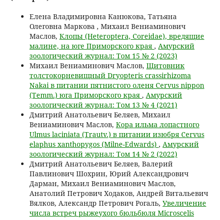
Елена Владимировна Канюкова, Татьяна
Олеговна Маркова , Михаил Вениаминович
Маслов,
Клопы (Heteroptera, Coreidae), вредящие
малине, на юге Приморского края
,
Амурский
зоологический журнал: Том 15 № 2 (2023)
Михаил Вениаминович Маслов,
Щитовник
толстокорневищный Dryopteris crassirhizoma
Nakai в питании пятнистого оленя Cervus nippon
(Temm.) юга Приморского края
,
Амурский
зоологический журнал: Том 13 № 4 (2021)
Дмитрий Анатольевич Беляев, Михаил
Вениаминович Маслов,
Кора ильма лопастного
Ulmus laciniata (Trautv.) в питании изюбря Cervus
elaphus xanthopygos (Milne-Edwards)
,
Амурский
зоологический журнал: Том 14 № 2 (2022)
Дмитрий Анатольевич Беляев, Валерий
Павлинович Шохрин, Юрий Александрович
Дарман, Михаил Вениаминович Маслов,
Анатолий Петрович Ходаков, Андрей Витальевич
Вялков, Александр Петрович Рогаль,
Увеличение
числа встреч рыжеухого бюльбюля Microscelis