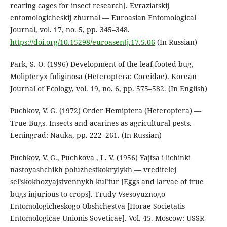
rearing cages for insect research]. Evraziatskij
entomologicheskij zhurnal — Euroasian Entomological
Journal, vol. 17, no. 5, pp. 345–348.
https://doi.org/10.15298/euroasentj.17.5.06
(In Russian)
Park, S. O. (1996) Development of the leaf-footed bug,
Molipteryx fuliginosa (Heteroptera: Coreidae). Korean
Journal of Ecology, vol. 19, no. 6, pp. 575–582. (In English)
Puchkov, V. G. (1972) Order Hemiptera (Heteroptera) —
True Bugs. Insects and acarines as agricultural pests.
Leningrad: Nauka, pp. 222–261. (In Russian)
Puchkov, V. G., Puchkova , L. V. (1956) Yajtsa i lichinki
nastoyashchikh poluzhestkokrylykh — vreditelej
sel’skokhozyajstvennykh kul’tur [Eggs and larvae of true
bugs injurious to crops]. Trudy Vsesoyuznogo
Entomologicheskogo Obshchestva [Horae Societatis
Entomologicae Unionis Soveticae]. Vol. 45. Moscow: USSR