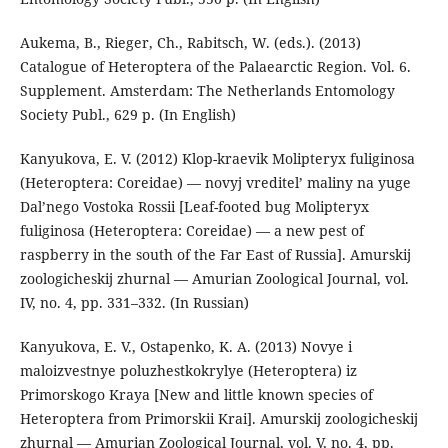
Aukema, B., Rieger, Ch., Rabitsch, W. (eds.). (2013)
Catalogue of Heteroptera of the Palaearctic Region. Vol. 6.
Supplement. Amsterdam: The Netherlands Entomology
Society Publ., 629 p. (In English)
Kanyukova, E. V. (2012) Klop-kraevik Molipteryx fuliginosa
(Heteroptera: Coreidae) — novyj vreditel’ maliny na yuge
Dal’nego Vostoka Rossii [Leaf-footed bug Molipteryx
fuliginosa (Heteroptera: Coreidae) — a new pest of
raspberry in the south of the Far East of Russia]. Amurskij
zoologicheskij zhurnal — Amurian Zoological Journal, vol.
IV, no. 4, pp. 331–332. (In Russian)
Kanyukova, E. V., Ostapenko, K. A. (2013) Novye i
maloizvestnye poluzhestkokrylye (Heteroptera) iz
Primorskogo Kraya [New and little known species of
Heteroptera from Primorskii Krai]. Amurskij zoologicheskij
zhurnal — Amurian Zoological Journal, vol. V, no. 4, pp.