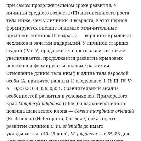
при самом продолжительном сроке развития. У
личинки среднего возраста (III) интенсивность роста
тела ниже, чем у личинки II возраста, в этот период
формируются внешне видимые отличительные
признаки личинок III возраста — вершины крыловых
чехликов и зачатки надкрылий. У личинок старших
стадий (IV и V) продолжительность развития также
увеличивается, продолжается развитие крыловых
чехликов и формируются половые различия.
Отношение длины тела нимф к длине тела взрослой
особи (A, принятое равным 1) следующее: I: II: III: IV: V:
A = 0,2: 0,3: 0,4: 0,6: 0,8: 1. Сравнительный анализ
особенностей развития в условиях юга Приморского
края
Molipteryx fuliginosa
(Uhler) и дальневосточного
подвида щавелевого клопа —
Coreus
marginatus
orientalis
(Kiritshenko) (Heteroptera, Coreidae) показал, что
развитие личинок
C. m. orientalis
до имаго
укладывается в 40–45 дней,
M. fuliginosa
— в 55–83 дня.