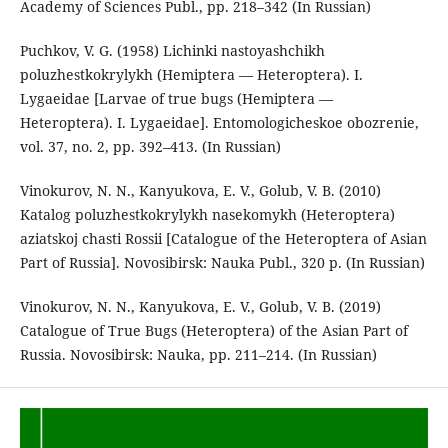
Academy of Sciences Publ., pp. 218–342 (In Russian)
Puchkov, V. G. (1958) Lichinki nastoyashchikh
poluzhestkokrylykh (Hemiptera — Heteroptera). I.
Lygaeidae [Larvae of true bugs (Hemiptera —
Heteroptera). I. Lygaeidae]. Entomologicheskoe obozrenie,
vol. 37, no. 2, pp. 392–413. (In Russian)
Vinokurov, N. N., Kanyukova, E. V., Golub, V. B. (2010)
Katalog poluzhestkokrylykh nasekomykh (Heteroptera)
aziatskoj chasti Rossii [Catalogue of the Heteroptera of Asian
Part of Russia]. Novosibirsk: Nauka Publ., 320 p. (In Russian)
Vinokurov, N. N., Kanyukova, E. V., Golub, V. B. (2019)
Catalogue of True Bugs (Heteroptera) of the Asian Part of
Russia. Novosibirsk: Nauka, pp. 211–214. (In Russian)