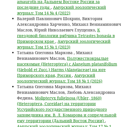
amaurotis на Дальнем Востоке России за
последние годы
,
Амурский зоологический
журнал: Том 14 № 4 (2022)
Валерий Павлинович Шохрин, Виктория
Александровна Харченко, Михаил Вениаминович
Маслов, Юрий Николаевич Глущенко,
К
гнездовой биологии рябчика Tetrastes bonasia в
Приморском крае
,
Амурский зоологический
журнал: Том 15 № 1 (2023)
Татьяна Олеговна Маркова , Михаил
Вениаминович Маслов,
Полужесткокрылые
насекомые (Heteroptera) с Alangium platanifolium
(Siebold et Zucc.) Harms (Alangiaceae) на юге
Приморского края, Россия
,
Амурский
зоологический журнал: Том 18 № 1 (2026)
Татьяна Олеговна Маркова, Михаил
Вениаминович Маслов, Любовь Александровна
Федина,
Molipteryx fuliginosa (Uhler, 1860)
(Heteroptera, Coreidae) на территории
Уссурийского государственного природного
заповедника им. В. Л. Комарова и сопредельной
ему территории (Дальний Восток России)
,
Амурский зоологический журнал: Том 17 № 1