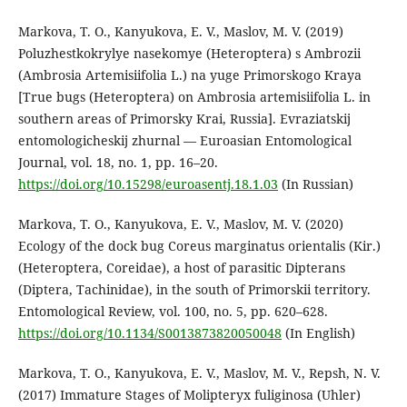
Markova, T. O., Kanyukova, E. V., Maslov, M. V. (2019)
Poluzhestkokrylye nasekomye (Heteroptera) s Ambrozii
(Ambrosia Artemisiifolia L.) na yuge Primorskogo Kraya
[True bugs (Heteroptera) on Ambrosia artemisiifolia L. in
southern areas of Primorsky Krai, Russia]. Evraziatskij
entomologicheskij zhurnal — Euroasian Entomological
Journal, vol. 18, no. 1, pp. 16–20.
https://doi.org/10.15298/euroasentj.18.1.03
(In Russian)
Markova, T. O., Kanyukova, E. V., Maslov, M. V. (2020)
Ecology of the dock bug Coreus marginatus orientalis (Kir.)
(Heteroptera, Coreidae), a host of parasitic Dipterans
(Diptera, Tachinidae), in the south of Primorskii territory.
Entomological Review, vol. 100, no. 5, pp. 620–628.
https://doi.org/10.1134/S0013873820050048
(In English)
Markova, T. O., Kanyukova, E. V., Maslov, M. V., Repsh, N. V.
(2017) Immature Stages of Molipteryx fuliginosa (Uhler)