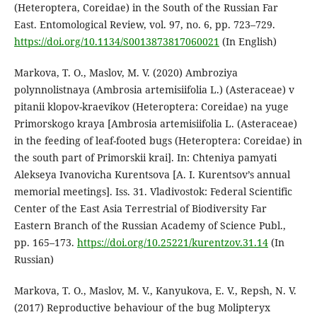
(Heteroptera, Coreidae) in the South of the Russian Far
East. Entomological Review, vol. 97, no. 6, pp. 723–729.
https://doi.org/10.1134/S0013873817060021
(In English)
Markova, T. O., Maslov, M. V. (2020) Ambroziya
polynnolistnaya (Ambrosia artemisiifolia L.) (Asteraceae) v
pitanii klopov-kraevikov (Heteroptera: Coreidae) na yuge
Primorskogo kraya [Ambrosia artemisiifolia L. (Asteraceae)
in the feeding of leaf-footed bugs (Heteroptera: Coreidae) in
the south part of Primorskii krai]. In: Chteniya pamyati
Alekseya Ivanovicha Kurentsova [A. I. Kurentsov’s annual
memorial meetings]. Iss. 31. Vladivostok: Federal Scientific
Center of the East Asia Terrestrial of Biodiversity Far
Eastern Branch of the Russian Academy of Science Publ.,
pp. 165–173.
https://doi.org/10.25221/kurentzov.31.14
(In
Russian)
Markova, T. O., Maslov, M. V., Kanyukova, E. V., Repsh, N. V.
(2017) Reproductive behaviour of the bug Molipteryx