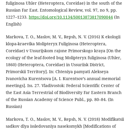
fuliginosa Uhler (Heteroptera, Coreidae) in the south of the
Russian Far East. Entomological Review, vol. 97, no 9, pp.
1227–1233.
https://doi.org/10.1134/S0013873817090044
(In
English)
Markova, T. O., Maslov, M. V., Repsh, N. V. (2016) K ekologii
klopa-kraevika Molipteryx Fuliginosa (Heteroptera,
Coreidae) v Ussurijskom rajone Primorskogo kraya [On the
ecology of the leaf-footed bug Molipteryx fuliginosa (Uhler,
1860) (Heteroptera, Coreidae) in Ussuriisk District,
Primorskii Territory]. In: Chteniya pamyati Alekseya
Ivanovicha Kurentsova [A. I. Kurentsov’s annual memorial
meetings]. Iss. 27. Vladivostok: Federal Scientific Center of
the East Asia Terrestrial of Biodiversity Far Eastern Branch
of the Russian Academy of Science Publ., pp. 80–84. (In
Russian)
Markova, T. O., Maslov, M. V., Repsh, N. V. (2018) Modifikatsii
sadkov dlya issledovaniya nasekomykh [Modifications of