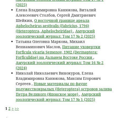
(2025)
Елена Владимировна Канюкова, Виталий
Алексеевич Столбов, Сергей Дмитриевич
Шейкин,
О восточной границе ареала
Aphelocheirus aestivalis (Fabricius, 1794)
(Heteroptera, Aphelocheiridae)
,
Амурский
зоологический журнал: Том 17 № 2 (2025)
Татьяна Олеговна Маркова, Михаил
Вениаминович Маслов,
Питание уховертки
Forficula vicaria Semenov, 1902 (Dermaptera:
Forficulidae) на Дальнем Востоке России
,
Амурский зоологический журнал: Том 16 № 2
(2024)
Николай Николаевич Винокуров, Елена
Владимировна Канюкова, Максим Егорович
Сергеев ,
Новые материалы по фауне
полужесткокрылых (Heteroptera) островов залива
Петра Великого (Японское море)
,
Амурский
зоологический журнал: Том 17 № 1 (2025)
1
2
>
>>