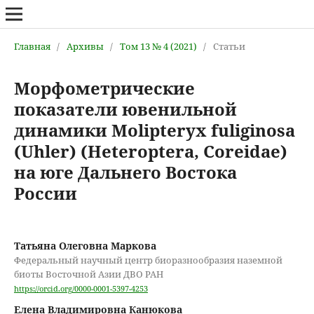
Главная
/
Архивы
/
Том 13 № 4 (2021)
/
Статьи
Морфометрические
показатели ювенильной
динамики Molipteryx fuliginosa
(Uhler) (Heteroptera, Coreidae)
на юге Дальнего Востока
России
Татьяна Олеговна Маркова
Федеральный научный центр биоразнообразия наземной
биоты Восточной Азии ДВО РАН
https://orcid.org/0000-0001-5397-4253
Елена Владимировна Канюкова