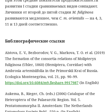
При этом средние показатели продолжительности
развития I стадии сравниваемых видов совпадают.
Личинки от второй до пятой стадии
M. fuliginosa
развиваются медленнее, чем
C. m. orientalis
— на 4, 3,
11 и 13 дней соответственно.
Библиографические ссылки
Aistova, E. V., Bezborodov, V. G., Markova, T. O. et al. (2019)
The formation of the consortia relations of Molipteryx
fuliginosa (Uhler, 1860) (Hemiptera, Coreidae) with
Ambrosia artemisiifolia in the Primorskii Krai of Russia.
Ecologica Montenegrina, vol. 21, pp. 90–99.
https://doi.org/10.6084/m9.figshare.9917987
(In English)
Aukema, B., Rieger, Ch. (eds.) (2006) Catalogue of the
Heteroptera of the Palaearctic Region. Vol. 5.
Pentatomomorpha II. Amsterdam: The Netherlands
Entomology Society Publ., 550 p. (In English)