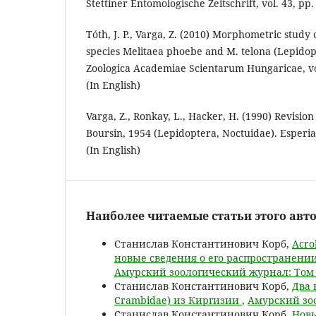
Stettiner Entomologische Zeitschrift, vol. 43, pp
Tóth, J. P., Varga, Z. (2010) Morphometric study o
species Melitaea phoebe and M. telona (Lepido
Zoologica Academiae Scientarum Hungaricae, vol
(In English)
Varga, Z., Ronkay, L., Hacker, H. (1990) Revision
Boursin, 1954 (Lepidoptera, Noctuidae). Esperian
(In English)
Наиболее читаемые статьи этого авто
Станислав Константинович Корб,
Acro
новые сведения о его распространении 
Амурский зоологический журнал: Том 1
Станислав Константинович Корб,
Два 
Crambidae) из Киргизии
,
Амурский зоо
Станислав Константинович Корб,
Новы