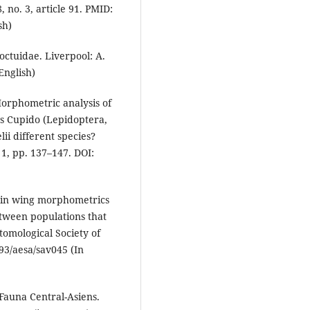
 no. 3, article 91. PMID:
sh)
Noctuidae. Liverpool: A.
English)
Morphometric analysis of
us Cupido (Lepidoptera,
i different species?
 1, pp. 137–147. DOI:
es in wing morphometrics
tween populations that
ntomological Society of
093/aesa/sav045 (In
Fauna Central-Asiens.