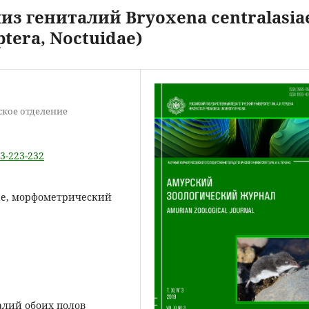
з гениталий Bryoxena centralasia
ptera, Noctuidae)
ское отделение
-3-223-232
siae, морфометрический
лий обоих полов