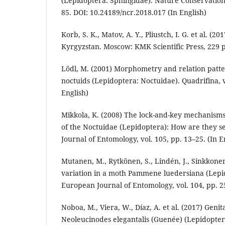
(Lepidoptera: Sphingidae). Nature Conservation 
85. DOI: 10.24189/ncr.2018.017 (In English)
Korb, S. K., Matov, A. Y., Pliustch, I. G. et al. (
Kyrgyzstan. Moscow: KMK Scientific Press, 229 p.
Lödl, M. (2001) Morphometry and relation patter
noctuids (Lepidoptera: Noctuidae). Quadrifina, vo
English)
Mikkola, K. (2008) The lock-and-key mechanisms 
of the Noctuidae (Lepidoptera): How are they s
Journal of Entomology, vol. 105, pp. 13–25. (In E
Mutanen, M., Rytkönen, S., Lindén, J., Sinkkonen
variation in a moth Pammene luedersiana (Lepid
European Journal of Entomology, vol. 104, pp. 25
Noboa, M., Viera, W., Díaz, A. et al. (2017) Genita
Neoleucinodes elegantalis (Guenée) (Lepidopter