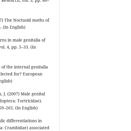
Research, vol. 3, pp. 80–
2017) The Noctuoid moths of
 (In English)
ns in male genitalia of
l. 4, pp. 5–33. (In
of the internal genitalia
elected for? European
nglish)
, J. (2007) Male genital
optera: Tortricidae).
9–265. (In English)
lic differentiations in
a: Crambidae) associated