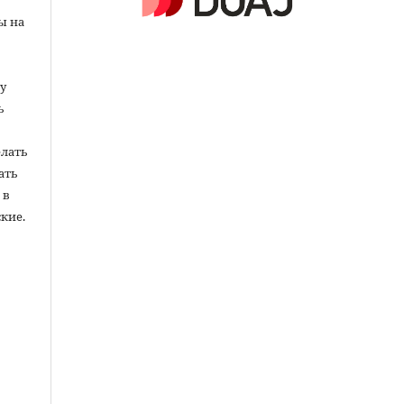
ы на
у
ь
елать
ать
 в
кие.
ы