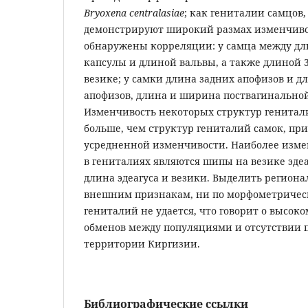
Bryoxena centralasiae
; как гениталии самцов,
демонстрируют широкий размах изменчиво
обнаружены корреляции: у самца между д
капсулы и длиной вальвы, а также длиной 3,
везике; у самки длина задних апофизов и д
апофизов, длина и ширина поствагинальной
Изменчивость некоторых структур генитал
больше, чем структур гениталий самок, пр
усредненной изменчивости. Наиболее изм
в гениталиях являются шипы на везике эде
длина эдеагуса и везики. Выделить регион
внешним признакам, ни по морфометриче
гениталий не удается, что говорит о высок
обменов между популяциями и отсутствии 
территории Киргизии.
Библиографические ссылки