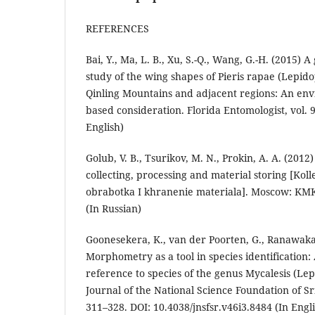
REFERENCES
Bai, Y., Ma, L. B., Xu, S.-Q., Wang, G.-H. (2015
study of the wing shapes of Pieris rapae (Lepido
Qinling Mountains and adjacent regions: An env
based consideration. Florida Entomologist, vol. 9
English)
Golub, V. B., Tsurikov, M. N., Prokin, А. А. (2012)
collecting, processing and material storing [Kol
obrabotka I khranenie materiala]. Moscow: KMK S
(In Russian)
Goonesekera, K., van der Poorten, G., Ranawaka,
Morphometry as a tool in species identification: 
reference to species of the genus Mycalesis (Le
Journal of the National Science Foundation of Sri
311–328. DOI: 10.4038/jnsfsr.v46i3.8484 (In Engl