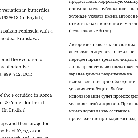
предоставить корректную ссылку
оригинальную публикацию в на
 variation in butterflies.
журнале, указать имена авторов 
7/1929613 (In English)
отметить факт внесения измене
(если таковые были).
 on Balkan Peninsula with a
noidea. Bratislava:
Авторские права сохраняются за
авторами. Лицензия CC BY 4.0 не
передает права третьим лицам, а
, and the evolution of
лишь предоставляет пользовате
hy of adaptive
заранее данное разрешение на
p. 899–912. DOI:
использование при соблюдении
условия атрибуции. Любое
 of the Noctuidae in Korea
использование будет происходит
m & Center for Insect
условиях этой лицензии. Право н
 (In English)
номер журнала как составное
произведение принадлежит изда
raps and their usage for
moths of Kyrgyzstan