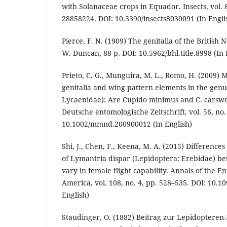
with Solanaceae crops in Equador. Insects, vol. 8,
28858224. DOI: 10.3390/insects8030091 (In Engli
Pierce, F. N. (1909) The genitalia of the British 
W. Duncan, 88 p. DOI: 10.5962/bhl.title.8998 (In 
Prieto, C. G., Munguira, M. L., Romo, H. (2009) 
genitalia and wing pattern elements in the gen
Lycaenidae): Are Cupido minimus and C. carsweli
Deutsche entomologische Zeitschrift, vol. 56, no.
10.1002/mmnd.200900012 (In English)
Shi, J., Chen, F., Keena, M. A. (2015) Differenc
of Lymantria dispar (Lepidoptera: Erebidae) be
vary in female flight capability. Annals of the E
America, vol. 108, no. 4, pp. 528–535. DOI: 10.1
English)
Staudinger, O. (1882) Beitrag zur Lepidopteren-