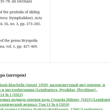
. 35–78. (in German)
f the genitalia of sibling
ptera: Nymphalidae). Acta
. 56, no. 3, pp. 273–282.
 of the genus Bryopolia
a, vol. 1, pp. 427–469.
ра (авторов)
basis khachella (Amsel, 1950), малоизвестный вид огневок, и
и местообитаниях (Lepidoptera, Pyralidae, Phycitinae)
,
4 № 1 (2022)
новых подвида огневок рода Cynaeda Hübner, [1825] (Lepidopte
логический журнал: Том 11 № 4 (2019)
й подвид Calyptra thalictri (Borkhausen, 1790) (Lepidoptera: