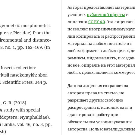
Авторы предоставляют материал
условиях
публичной оферты
и
лицензии
CC BY 4.0
. Эта лицензия
) A geometric morphometric
позволяет неограниченному круг
ptera: Pieridae) from the
лиц копировать и распространят
ironmental and distance-
материал на любом носителе и в
8, no. 1, pp. 162–169. (In
любом формате в любых целях, д
ремиксы, видоизменять, и создав
новое, опираясь на этот материал
 Insects collection:
любых целях, включая коммерчес
lektsii nasekomykh: sbor,
cientific Press, 344 p.
Данная лицензия сохраняет за
автором права на статью, но
разрешает другим свободно
 G. R. (2018)
распространять, использовать и
A study with special
адаптировать работу при
pidoptera: Nymphalidae).
обязательном условии указания
 Lanka, vol. 46, no. 3, pp.
авторства. Пользователи должн
ish)