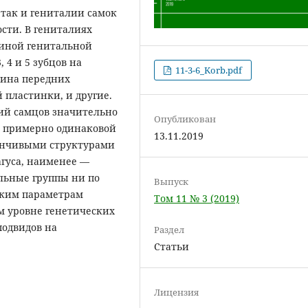
 так и гениталии самок
сти. В гениталиях
линой генитальной
 4 и 5 зубцов на
11-3-6_Korb.pdf
лина передних
 пластинки, и другие.
ий самцов значительно
Опубликован
и примерно одинаковой
13.11.2019
енчивыми структурами
агуса, наименее —
альные группы ни по
Выпуск
ским параметрам
Том 11 № 3 (2019)
ом уровне генетических
подвидов на
Раздел
Статьи
Лицензия