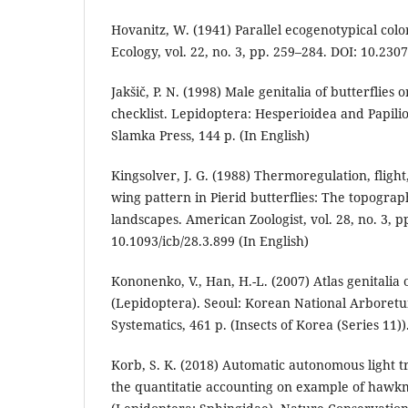
Hovanitz, W. (1941) Parallel ecogenotypical color
Ecology, vol. 22, no. 3, pp. 259–284. DOI: 10.230
Jakšič, P. N. (1998) Male genitalia of butterflies
checklist. Lepidoptera: Hesperioidea and Papilio
Slamka Press, 144 p. (In English)
Kingsolver, J. G. (1988) Thermoregulation, flight
wing pattern in Pierid butterflies: The topograp
landscapes. American Zoologist, vol. 28, no. 3, p
10.1093/icb/28.3.899 (In English)
Kononenko, V., Han, H.-L. (2007) Atlas genitalia
(Lepidoptera). Seoul: Korean National Arboretu
Systematics, 461 p. (Insects of Korea (Series 11)).
Korb, S. K. (2018) Automatic autonomous light t
the quantitatie accounting on example of hawk