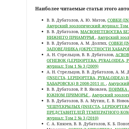
Наиболее читаемые статьи этого авто
В. В. Дубатолов, А. Ю. Матов,
СОВКИ (IN
Амурский зоологический журнал: Том 1
В. В. Дубатолов,
MACROHETEROCERA БЕЗ 
НИЖНЕГО ПРИАМУРЬЯ
,
Амурский зоол
В. В. Дубатолов, А. М. Долгих,
СОВКИ (I
ЗАПОВЕДНИКА (ОКРЕСТНОСТИ ХАБАРО
А. Н. Стрельцов, В. В. Дубатолов,
ACROB
ОГНЕВОК (LEPIDOPTERA: PYRALOIDEA,
журнал: Том 1 № 3 (2009)
А. Н. Стрельцов, В. В. Дубатолов, А. М.
(INSECTA, LEPIDOPTERA, PYRALOIDEA
ХАБАРОВСКА) В 2008-2011 гг.
,
Амурский 
В. В. Дубатолов, Р. В. Яковлев,
ПОИМКА A
ЮЖНОМ ПРИМОРЬЕ
,
Амурский зоологи
В. В. Дубатолов, В. А. Мутин, Е. В. Нов
ЧЕШУЕКРЫЛЫХ (INSECTA, LEPIDOPTERA
ПРЕДСТАВИТЕЛЕЙ ТЕМПЕРАТНОГО КО
журнал: Том 2 № 3 (2010)
С. А. Князев, В. В. Дубатолов, К. Б. Поно