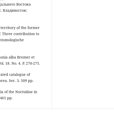
Дальнего Востока
2. Владивосток:
e territory of the former
V. Three contribution to
Entomologische
elonia alba Bremer et
l. 18. No. 4. P. 270-275.
rated catalogue of
rea. Ser. 3. 509 pp.
ia of the Noctuidae in
 461 pp.