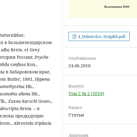
aturniidae,
4_Dubatolov, Dolgikh.pdf
нных в Большехехцирском
a alba
Brem. et Grey
ритории России;
Psyche
Опубликован
phila confusa
Kon.,
24.06.2010
ны в Хабаровском крае,
onis
Butler, 1881,
Hypena
Выпуск
 amethystina
Hb.,
Том 2 № 2 (2010)
acanobia aliena
Hb.,
lk.,
Euxoa karschi
Graes.,
Раздел
 descripta
Brem. – в
Статьи
делены предыдущие
Brem.,
Abrostola triplasia
Лицензия