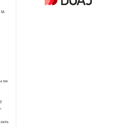
. M.
ы на
у
ь
елать