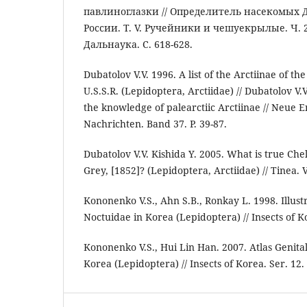
павлиноглазки // Определитель насекомых 
России. Т. V. Ручейники и чешуекрылые. Ч. 
Дальнаука. С. 618-628.
Dubatolov V.V. 1996. A list of the Arctiinae of th
U.S.S.R. (Lepidoptera, Arctiidae) // Dubatolov V.
the knowledge of palearctiic Arctiinae // Neue 
Nachrichten. Band 37. P. 39-87.
Dubatolov V.V. Kishida Y. 2005. What is true Ch
Grey, [1852]? (Lepidoptera, Arctiidae) // Tinea. Vo
Kononenko V.S., Ahn S.B., Ronkay L. 1998. Illust
Noctuidae in Korea (Lepidoptera) // Insects of Ko
Kononenko V.S., Hui Lin Han. 2007. Atlas Genital
Korea (Lepidoptera) // Insects of Korea. Ser. 12.