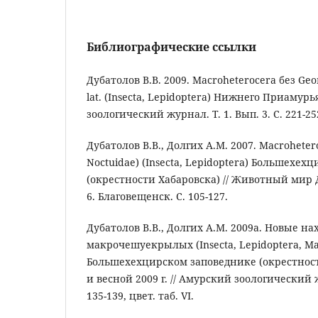
Библиографические ссылки
Дубатолов В.В. 2009. Macroheterocera без Geo
lat. (Insecta, Lepidoptera) Нижнего Приамурь
зоологический журнал. Т. 1. Вып. 3. С. 221-25
Дубатолов В.В., Долгих А.М. 2007. Macroheter
Noctuidae) (Insecta, Lepidoptera) Большехех
(окрестности Хабаровска) // Животный мир 
6. Благовещенск. С. 105-127.
Дубатолов В.В., Долгих А.М. 2009а. Новые н
макрочешуекрылых (Insecta, Lepidoptera, Ma
Большехехцирском заповеднике (окрестности
и весной 2009 г. // Амурский зоологический жу
135-139, цвет. таб. VI.