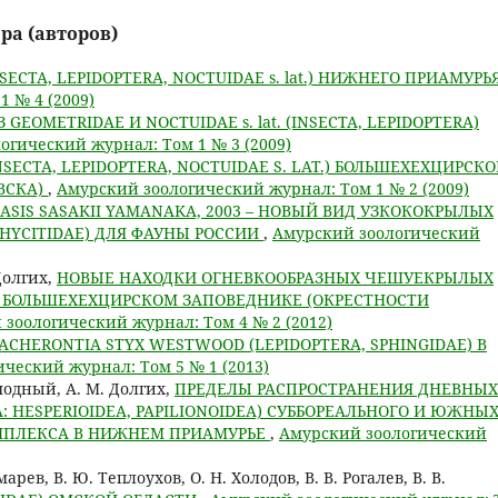
ра (авторов)
SECTA, LEPIDOPTERA, NOCTUIDAE s. lat.) НИЖНЕГО ПРИАМУРЬ
 № 4 (2009)
GEOMETRIDAE И NOCTUIDAE s. lat. (INSECTA, LEPIDOPTERA)
огический журнал: Том 1 № 3 (2009)
NSECTA, LEPIDOPTERA, NOCTUIDAE S. LAT.) БОЛЬШЕХЕХЦИРСКО
ВСКА)
,
Амурский зоологический журнал: Том 1 № 2 (2009)
ASIS SASAKII YAMANAKA, 2003 – НОВЫЙ ВИД УЗКОКОКРЫЛЫХ
 PHYCITIDAE) ДЛЯ ФАУНЫ РОССИИ
,
Амурский зоологический
 Долгих,
НОВЫЕ НАХОДКИ ОГНЕВКООБРАЗНЫХ ЧЕШУЕКРЫЛЫХ
) В БОЛЬШЕХЕХЦИРСКОМ ЗАПОВЕДНИКЕ (ОКРЕСТНОСТИ
зоологический журнал: Том 4 № 2 (2012)
CHERONTIA STYX WESTWOOD (LEPIDOPTERA, SPHINGIDAE) В
ческий журнал: Том 5 № 1 (2013)
омодный, А. М. Долгих,
ПРЕДЕЛЫ РАСПРОСТРАНЕНИЯ ДНЕВНЫХ
: HESPERIOIDEA, PAPILIONOIDEA) СУББОРЕАЛЬНОГО И ЮЖНЫ
МПЛЕКСА В НИЖНЕМ ПРИАМУРЬЕ
,
Амурский зоологический
марев, В. Ю. Теплоухов, О. Н. Холодов, В. В. Рогалев, В. В.