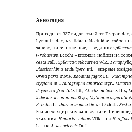
Аннотация
Приводится 337 видов семейств Drepanidae, S
Lymantriidae, Arctiidae и Noctuidae, собра
заповеднике в 2009 году. Среди них
Spilarcti
(=
robustum
Leech) – впервые найден на тер
casta
Pall.,
Spilarctia subcarnea
Wlk.,
Paraphyllo
Blasticorhinus unduligera
Btl. – впервые найде
Oreta parki
Inoue,
Rhodinia fugax
Btl.,
Pida niph
stygiana
Btl.,
Autographa amurica
Stgr.,
Eucarta
Bryoleuca granitalis
Btl.,
Athetis pallustris
Hb.,
L
Sideridis incommoda
Stgr.,
Mythimna separata
W
E. tritici
L.,
Diarsia brunea
Den. et Schiff.,
Xestia
Большехехцирском заповеднике. Переопре
указания:
Hemaris radians
Wlk. – на
H. affinis
L. – на
A
.
ussuriensis
Duf.