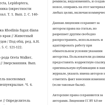
ремиксы, видоизменять, и создав
ecta, Lepidoptera,
новое, опираясь на этот материал
дника (окрестности
любых целях, включая коммерчес
. Т. 1. Вып. 2. С. 140-
Данная лицензия сохраняет за
автором права на статью, но
ка Rhodinia fugax diana
разрешает другим свободно
ого края // Животный
распространять, использовать и
ов / Под общ. ред. А.Н.
адаптировать работу при
5. С. 121-122.
обязательном условии указания
авторства. Пользователи должн
 рода Oreta Walker,
предоставить корректную ссылку
 // Эверсманния. Вып.
оригинальную публикацию в на
журнале, указать имена авторов 
итель насекомых
отметить факт внесения измене
 чешуекрылые. Ч. 4.
(если таковые были).
Авторские права сохраняются за
ae // Определитель
авторами. Лицензия CC BY 4.0 не