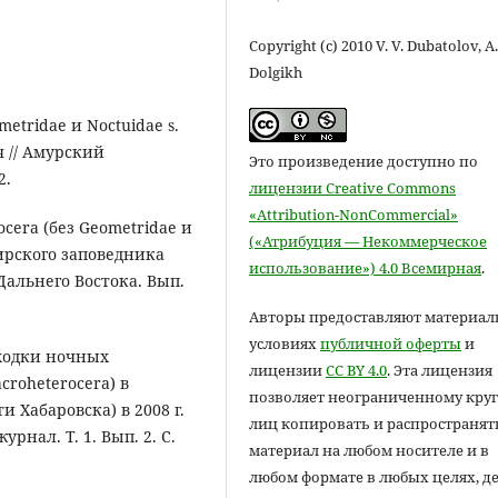
Copyright (c) 2010 V. V. Dubatolov, A
Dolgikh
metridae и Noctuidae s.
я // Амурский
Это произведение доступно по
2.
лицензии Creative Commons
«Attribution-NonCommercial»
ocera (без Geometridae и
(«Атрибуция — Некоммерческое
цирского заповедника
использование») 4.0 Всемирная
.
Дальнего Востока. Вып.
Авторы предоставляют материал
условиях
публичной оферты
и
аходки ночных
лицензии
CC BY 4.0
. Эта лицензия
croheterocera) в
позволяет неограниченному круг
 Хабаровска) в 2008 г.
лиц копировать и распространят
рнал. Т. 1. Вып. 2. С.
материал на любом носителе и в
любом формате в любых целях, д