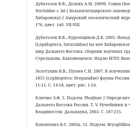
Дубатолов В.В., Долгих А.М. 2009б. Совки (Ins
Noctuidae s. lat.) Большехехцирского запове
Хабаровска) // Амурский зоологический журнал
176, цвет. таб. VII-VIII.
Дубатолов В.В., Куренщиков Д.К. 2005. Наход
(Lepidoptera, Saturniidae) на юге Хабаровск
мир Дальнего Востока: сборник научных труд
Стрельцова. Благовещенск: Изд-во БГПУ, Вып. 
Золотухин В.В., Пугаев С.Н. 2007. К изучению
1855 (Lepidoptera: Drepanidae) фауны России
11-12. С. 14-18, цвет. рис. 1-24.
Ключко З.Ф. 5. Подсем. Plusiinae // Определ
Дальнего Востока России. Т. V. Ручейники и
Владивосток: Дальнаука, 2003. С. 187-215.
Кононенко В.С. 2003а. 12. Подсем. Bryophilin