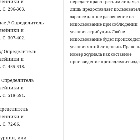
учейники и
передает права третьим лицам, а
С. 296-303.
лишь предоставляет пользовате
заранее данное разрешение на
nae // Определитель
использование при соблюдении
учейники и
условия атрибуции. Любое
С. 307-402.
использование будет происходит
условиях этой лицензии. Право н
 // Определитель
номер журнала как составное
учейники и
произведение принадлежит изда
С. 455-518.
// Определитель
учейники и
С. 518-591.
 Определитель
учейники и
С. 72-86.
атурнии, или