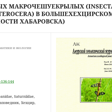
Х МАКРОЧЕШУЕКРЫЛЫХ (INSECT
TEROCERA) В БОЛЬШЕХЕХЦИРСКО
ОСТИ ХАБАРОВСКА)
ематики и экологии
2-136-144
idae, Saturniidae,
заповедник, Хехцир,