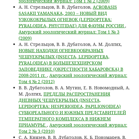
зоологический журнал: Том 1 № 2 (2009)
А. Н. Стрельцов, В. В. Дубатолов,
ACROBASIS
SASAKII YAMANAKA, 2003 – НОВЫЙ ВИД
УЗКОКОКРЫЛЫХ ОГНЕВОК (LEPIDOPTERA:
PYRALOIDEA, PHYCITIDAE) ДЛЯ ФАУНЫ РОССИИ
,
Амурский зоологический журнал: Том 1 № 3
(2009)
А. Н. Стрельцов, В. В. Дубатолов, А. М. Долгих,
НОВЫЕ НАХОДКИ ОГНЕВКООБРАЗНЫХ
ЧЕШУЕКРЫЛЫХ (INSECTA, LEPIDOPTERA,
PYRALOIDEA) В БОЛЬШЕХЕХЦИРСКОМ
ЗАПОВЕДНИКЕ (ОКРЕСТНОСТИ ХАБАРОВСКА) В
2008-2011 гг.
,
Амурский зоологический журнал:
Том 4 № 2 (2012)
В. В. Дубатолов, В. А. Мутин, Е. В. Новомодный, А.
М. Долгих,
ПРЕДЕЛЫ РАСПРОСТРАНЕНИЯ
ДНЕВНЫХ ЧЕШУЕКРЫЛЫХ (INSECTA,
LEPIDOPTERA: HESPERIOIDEA, PAPILIONOIDEA)
СУББОРЕАЛЬНОГО И ЮЖНЫХ ПРЕДСТАВИТЕЛЕЙ
ТЕМПЕРАТНОГО КОМПЛЕКСА В НИЖНЕМ
ПРИАМУРЬЕ
,
Амурский зоологический журнал:
Том 2 № 3 (2010)
С. А. Князев, В. В. Дубатолов, К. Б. Пономарев, В.