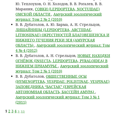
Ю. Теплоухов, О. Н. Холодов, В. В. Рогалев, В. В.
Мараник,
СОВКИ (LEPIDOPTERA, NOCTUIDAE)
ОМСКОЙ ОБЛАСТИ
,
Амурский зоологический
журнал: Том 2 № 2 (2010)
В. В. Дубатолов, А. Ю. Барма, А. Н. Стрельцов,
ЛИШАЙНИЦЫ (LEPIDOPTERA, ARCTIIDAE,
LITHOSIINAE) ОКРЕСТНОСТЕЙ БЛАГОВЕЩЕНСКА И
НИЖНЕГО ТЕЧЕНИЯ РЕКИ ЗЕЯ (АМУРСКАЯ
ОБЛАСТЬ)
,
Амурский зоологический журнал: Том
4 № 4 (2012)
В. В. Дубатолов, А. Н. Стрельцов,
НОВЫЕ НАХОДКИ
ОГНЁВОК (INSECTA, LEPIDOPTERA, PYRALOIDEA) В
НИЖНЕМ ПРИАМУРЬЕ
,
Амурский зоологический
журнал: Том 2 № 1 (2010)
В. В. Дубатолов,
ОБЩЕСТВЕННЫЕ ОСЫ
(HYMENOPTERA, VESPIDAE: POLISTINAE, VESPINAE)
ЗАПОВЕДНИКА “БАСТАК” (ЕВРЕЙСКАЯ
АВТОНОМНАЯ ОБЛАСТЬ, БАССЕЙН АМУРА)
,
Амурский зоологический журнал: Том 3 № 1
(2011)
1
2
3
4
>
>>