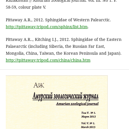
Kazakhstan // Amurian zoological journal. Vol. III. No 1. P.
58-59, colour plate V.
Pittaway A.R., 2012. Sphingidae of Western Palearctic.
http://tpittaway.tripod.com/sphinx/list.htm
.
Pittaway A.R.., Kitching I.J., 2012. Sphingidae of the Eastern
Palaearctic (including Siberia, the Russian Far East,
Mongolia, China, Taiwan, the Korean Peninsula and Japan).
http://tpittaway.tripod.com/china/china.htm