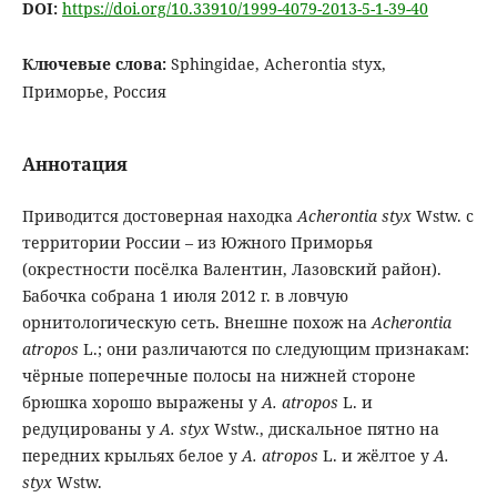
DOI:
https://doi.org/10.33910/1999-4079-2013-5-1-39-40
Ключевые слова:
Sphingidae, Acherontia styx,
Приморье, Россия
Аннотация
Приводится достоверная находка
Acherontia styx
Wstw. с
территории России – из Южного Приморья
(окрестности посёлка Валентин, Лазовский район).
Бабочка собрана 1 июля 2012 г. в ловчую
орнитологическую сеть. Внешне похож на
Acherontia
atropos
L.; они различаются по следующим признакам:
чёрные поперечные полосы на нижней стороне
брюшка хорошо выражены у
A. atropos
L. и
редуцированы у
A. styx
Wstw., дискальное пятно на
передних крыльях белое у
A. atropos
L. и жёлтое у
A.
styx
Wstw.