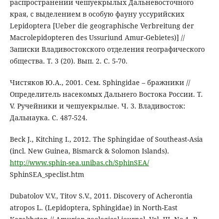
распространении чешуекрылых Дальневосточного
края, с выделением в особую фауну уссурийских
Lepidoptera [Ueber die geographische Verbreitung der
Macrolepidopteren des Ussuriund Amur-Gebietes)] //
Записки Владивостокского отделения географического
общества. Т. 3 (20). Вып. 2. С. 5-70.
Чистяков Ю.А., 2001. Сем. Sphingidae – бражники //
Определитель насекомых Дальнего Востока России. Т.
V. Ручейники и чешуекрылые. Ч. 3. Владивосток:
Дальнаука. С. 487-524.
Beck J., Kitching I., 2012. The Sphingidae of Southeast-Asia
(incl. New Guinea, Bismarck & Solomon Islands).
http://www.sphin-sea.unibas.ch/SphinSEA/
SphinSEA_speclist.htm
Dubatolov V.V., Titov S.V., 2011. Discovery of Acherontia
atropos L. (Lepidoptera, Sphingidae) in North-East