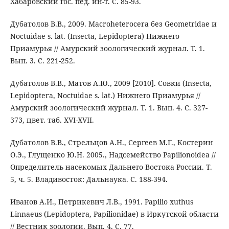
Хабаровский гос. пед. ин-т. С. 85-93.
Дубатолов В.В., 2009. Macroheterocera без Geometridae и
Noctuidae s. lat. (Insecta, Lepidoptera) Нижнего
Приамурья // Амурский зоологический журнал. Т. 1.
Вып. 3. С. 221-252.
Дубатолов В.В., Матов А.Ю., 2009 [2010]. Совки (Insecta,
Lepidoptera, Noctuidae s. lat.) Нижнего Приамурья //
Амурский зоологический журнал. Т. 1. Вып. 4. С. 327-
373, цвет. таб. XVI-XVII.
Дубатолов В.В., Стрельцов А.Н., Сергеев М.Г., Костерин
О.Э., Глущенко Ю.Н. 2005., Надсемейство Papilionoidea //
Определитель насекомых Дальнего Востока России. Т.
5, ч. 5. Владивосток: Дальнаука. С. 188-394.
Иванов А.И., Петрикевич Л.В., 1991. Papilio xuthus
Linnaeus (Lepidoptera, Papilionidae) в Иркутской области
// Вестник зоологии. Вып. 4. С. 77.