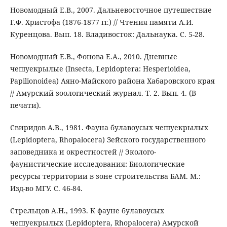
Новомодный Е.В., 2007. Дальневосточное путешествие
Г.Ф. Христофа (1876-1877 гг.) // Чтения памяти А.И.
Куренцова. Вып. 18. Владивосток: Дальнаука. С. 5-28.
Новомодный Е.В., Фонова Е.А., 2010. Дневные
чешуекрылые (Insecta, Lepidoptera: Hesperioidea,
Papilionoidea) Аяно-Майского района Хабаровского края
// Амурский зоологический журнал. Т. 2. Вып. 4. (В
печати).
Свиридов А.В., 1981. Фауна булавоусых чешуекрылых
(Lepidoptera, Rhopalocera) Зейского государственного
заповедника и окрестностей // Эколого-
фаунистические исследования: Биологические
ресурсы территории в зоне строительства БАМ. М.:
Изд-во МГУ. С. 46-84.
Стрельцов А.Н., 1993. К фауне булавоусых
чешуекрылых (Lepidoptera, Rhopalocera) Амурской