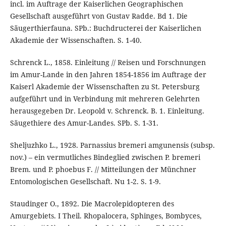
incl. im Auftrage der Kaiserlichen Geographischen
Gesellschaft ausgeführt von Gustav Radde. Bd 1. Die
Säugerthierfauna. SPb.: Buchdructerei der Kaiserlichen
Akademie der Wissenschaften. S. 1-40.
Schrenck L., 1858. Einleitung // Reisen und Forschnungen
im Amur-Lande in den Jahren 1854-1856 im Auftrage der
Kaiserl Akademie der Wissenschaften zu St. Petersburg
aufgeführt und in Verbindung mit mehreren Gelehrten
herausgegeben Dr. Leopold v. Schrenck. B. 1. Einleitung.
Säugethiere des Amur-Landes. SPb. S. 1-31.
Sheljuzhko L., 1928. Parnassius bremeri amgunensis (subsp.
nov.) – ein vermutliches Bindeglied zwischen P. bremeri
Brem. und P. phoebus F. // Mitteilungen der Münchner
Entomologischen Gesellschaft. Nu 1-2. S. 1-9.
Staudinger O., 1892. Die Macrolepidopteren des
Amurgebiets. I Theil. Rhopalocera, Sphinges, Bombyces,