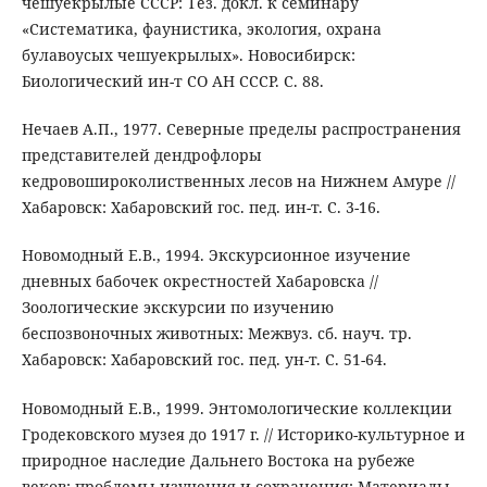
чешуекрылые СССР: Тез. докл. к семинару
«Систематика, фаунистика, экология, охрана
булавоусых чешуекрылых». Новосибирск:
Биологический ин-т СО АН СССР. С. 88.
Нечаев А.П., 1977. Северные пределы распространения
представителей дендрофлоры
кедровошироколиственных лесов на Нижнем Амуре //
Хабаровск: Хабаровский гос. пед. ин-т. С. 3-16.
Новомодный Е.В., 1994. Экскурсионное изучение
дневных бабочек окрестностей Хабаровска //
Зоологические экскурсии по изучению
беспозвоночных животных: Межвуз. сб. науч. тр.
Хабаровск: Хабаровский гос. пед. ун-т. С. 51-64.
Новомодный Е.В., 1999. Энтомологические коллекции
Гродековского музея до 1917 г. // Историко-культурное и
природное наследие Дальнего Востока на рубеже
веков: проблемы изучения и сохранения: Материалы