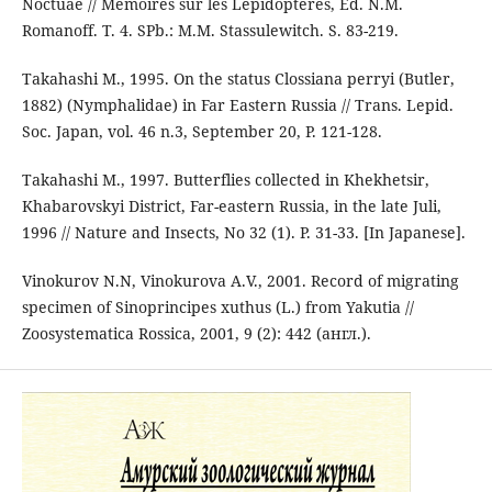
Noctuae // Mèmoires sur les Lèpidoptères, Ed. N.M.
Romanoff. T. 4. SPb.: M.M. Stassulеwitch. S. 83-219.
Takahashi M., 1995. On the status Clossiana perryi (Butler,
1882) (Nymphalidae) in Far Eastern Russia // Trans. Lepid.
Soc. Japan, vol. 46 n.3, September 20, P. 121-128.
Takahashi M., 1997. Butterflies collected in Khekhetsir,
Khabarovskyi District, Far-eastern Russia, in the late Juli,
1996 // Nature and Insects, No 32 (1). P. 31-33. [In Japanese].
Vinokurov N.N, Vinokurova A.V., 2001. Record of migrating
specimen of Sinoprincipes xuthus (L.) from Yakutia //
Zoosystematica Rossica, 2001, 9 (2): 442 (англ.).