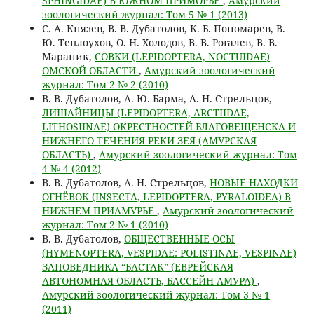
SPHINGIDAE) В ЮЖНОМ ПРИМОРЬЕ
,
Амурский
зоологический журнал: Том 5 № 1 (2013)
С. А. Князев, В. В. Дубатолов, К. Б. Пономарев, В.
Ю. Теплоухов, О. Н. Холодов, В. В. Рогалев, В. В.
Мараник,
СОВКИ (LEPIDOPTERA, NOCTUIDAE)
ОМСКОЙ ОБЛАСТИ
,
Амурский зоологический
журнал: Том 2 № 2 (2010)
В. В. Дубатолов, А. Ю. Барма, А. Н. Стрельцов,
ЛИШАЙНИЦЫ (LEPIDOPTERA, ARCTIIDAE,
LITHOSIINAE) ОКРЕСТНОСТЕЙ БЛАГОВЕЩЕНСКА И
НИЖНЕГО ТЕЧЕНИЯ РЕКИ ЗЕЯ (АМУРСКАЯ
ОБЛАСТЬ)
,
Амурский зоологический журнал: Том
4 № 4 (2012)
В. В. Дубатолов, А. Н. Стрельцов,
НОВЫЕ НАХОДКИ
ОГНЁВОК (INSECTA, LEPIDOPTERA, PYRALOIDEA) В
НИЖНЕМ ПРИАМУРЬЕ
,
Амурский зоологический
журнал: Том 2 № 1 (2010)
В. В. Дубатолов,
ОБЩЕСТВЕННЫЕ ОСЫ
(HYMENOPTERA, VESPIDAE: POLISTINAE, VESPINAE)
ЗАПОВЕДНИКА “БАСТАК” (ЕВРЕЙСКАЯ
АВТОНОМНАЯ ОБЛАСТЬ, БАССЕЙН АМУРА)
,
Амурский зоологический журнал: Том 3 № 1
(2011)