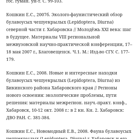
гос. гуман. ун-т. С. 99-103.
Кошкин Е.С., 2007б. Эколого-фаунистический обзор
булавоусых чешуекрылых (Lepidoptera, Diurna)
северной части г. Хабаровска // Молодёжь XXI века: шаг
в будущее. Материалы VIII региональной
межвузовской научно-практической конференции, 17–
18 мая 2007 г., Благовещенск. Ч.1. М.: Изд-во СГУ. С. 177-
179.
Кошкин Е.С., 2008. Новые и интересные находки
булавоусых чешуекрылых (Lepidoptera, Diurna) из
Бикинского района Хабаровского края // Регионы
нового освоения: экологические проблемы, пути
решения: материалы межрегион. науч.-практ. конф.,
Хабаровск, 10-12 окт. 2008 г.: в 2 кн. Кн. 2. Хабаровск:
ДВО РАН. С. 381-384.
Кошкин Е.С., Новомодный Е.В., 2008. Фауна булавоусых
чешуекрылых (Lepidoptera, Diurna) г. Хабаровск и его