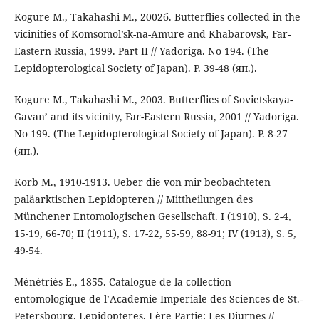
Kogure M., Takahashi M., 2002б. Butterflies collected in the
vicinities of Komsomol’sk-na-Amure and Khabarovsk, Far-
Eastern Russia, 1999. Part II // Yadoriga. No 194. (The
Lepidopterological Society of Japan). P. 39-48 (яп.).
Kogure M., Takahashi M., 2003. Butterflies of Sovietskaya-
Gavan’ and its vicinity, Far-Eastern Russia, 2001 // Yadoriga.
No 199. (The Lepidopterological Society of Japan). P. 8-27
(яп.).
Korb M., 1910-1913. Ueber die von mir beobachteten
paläarktischen Lepidopteren // Mittheilungen des
Münchener Entomologischen Gesellschaft. I (1910), S. 2-4,
15-19, 66-70; II (1911), S. 17-22, 55-59, 88-91; IV (1913), S. 5,
49-54.
Ménétriès E., 1855. Catalogue de la collection
entomologique de l’Academie Imperiale des Sciences de St.-
Petersbourg. Lepidopteres. I ère Partie: Les Diurnes //