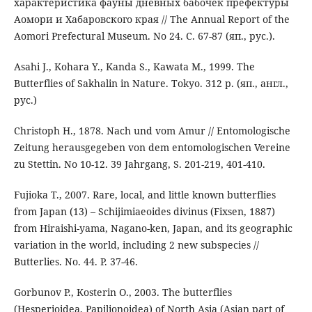
характеристика фауны дневных бабочек префектуры
Аомори и Хабаровского края // The Annual Report of the
Aomori Prefectural Museum. No 24. С. 67-87 (яп., рус.).
Asahi J., Kohara Y., Kanda S., Kawata M., 1999. The
Butterflies of Sakhalin in Nature. Tokyo. 312 р. (яп., англ.,
рус.)
Christoph H., 1878. Nach und vom Amur // Entomologische
Zeitung herausgegeben von dem entomologischen Vereine
zu Stettin. No 10-12. 39 Jahrgang, S. 201-219, 401-410.
Fujioka T., 2007. Rare, local, and little known butterflies
from Japan (13) – Schijimiaeoides divinus (Fixsen, 1887)
from Hiraishi-yama, Nagano-ken, Japan, and its geographic
variation in the world, including 2 new subspecies //
Butterlies. No. 44. P. 37-46.
Gorbunov P., Kosterin O., 2003. The butterflies
(Hesperioidea, Papilionoidea) of North Asia (Asian part of