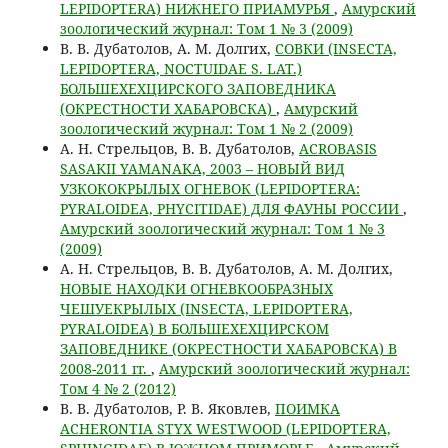
LEPIDOPTERA) НИЖНЕГО ПРИАМУРЬЯ
,
Амурский
зоологический журнал: Том 1 № 3 (2009)
В. В. Дубатолов, А. М. Долгих,
СОВКИ (INSECTA,
LEPIDOPTERA, NOCTUIDAE S. LAT.)
БОЛЬШЕХЕХЦИРСКОГО ЗАПОВЕДНИКА
(ОКРЕСТНОСТИ ХАБАРОВСКА)
,
Амурский
зоологический журнал: Том 1 № 2 (2009)
А. Н. Стрельцов, В. В. Дубатолов,
ACROBASIS
SASAKII YAMANAKA, 2003 – НОВЫЙ ВИД
УЗКОКОКРЫЛЫХ ОГНЕВОК (LEPIDOPTERA:
PYRALOIDEA, PHYCITIDAE) ДЛЯ ФАУНЫ РОССИИ
,
Амурский зоологический журнал: Том 1 № 3
(2009)
А. Н. Стрельцов, В. В. Дубатолов, А. М. Долгих,
НОВЫЕ НАХОДКИ ОГНЕВКООБРАЗНЫХ
ЧЕШУЕКРЫЛЫХ (INSECTA, LEPIDOPTERA,
PYRALOIDEA) В БОЛЬШЕХЕХЦИРСКОМ
ЗАПОВЕДНИКЕ (ОКРЕСТНОСТИ ХАБАРОВСКА) В
2008-2011 гг.
,
Амурский зоологический журнал:
Том 4 № 2 (2012)
В. В. Дубатолов, Р. В. Яковлев,
ПОИМКА
ACHERONTIA STYX WESTWOOD (LEPIDOPTERA,