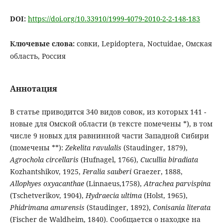
DOI:
https://doi.org/10.33910/1999-4079-2010-2-2-148-183
Ключевые слова:
совки, Lepidoptera, Noctuidae, Омская
область, Россия
Аннотация
В статье приводится 340 видов совок, из которых 141 -
новые для Омской области (в тексте помечены *), в том
числе 9 новых для равнинной части Западной Сибири
(помечены **):
Zekelita ravulalis
(Staudinger, 1879),
Agrochola circellaris
(Hufnagel, 1766),
Cucullia biradiata
Kozhantshikov, 1925,
Feralia sauberi
Graezer, 1888,
Allophyes oxyacanthae
(Linnaeus,1758),
Atrachea parvispina
(Tschetverikov, 1904),
Hydraecia ultima
(Holst, 1965),
Phidrimana amurensis
(Staudinger, 1892),
Conisania
literata
(Fischer de Waldheim, 1840). Сообщается о находке на