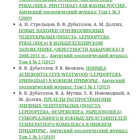
PYRALOIDEA, PHYCITIDAE) ДЛЯ ФАУНЫ РОССИИ
,
Амурский зоологический журнал: Том 1 № 3
(2009)
А. Н. Стрельцов, В. В. Дубатолов, А. М. Долгих,
НОВЫЕ НАХОДКИ ОГНЕВКООБРАЗНЫХ
ЧЕШУЕКРЫЛЫХ (INSECTA, LEPIDOPTERA,
PYRALOIDEA) В БОЛЬШЕХЕХЦИРСКОМ
ЗАПОВЕДНИКЕ (ОКРЕСТНОСТИ ХАБАРОВСКА) В
2008-2011 гг.
,
Амурский зоологический журнал:
Том 4 № 2 (2012)
В. В. Дубатолов, Р. В. Яковлев,
ПОИМКА
ACHERONTIA STYX WESTWOOD (LEPIDOPTERA,
SPHINGIDAE) В ЮЖНОМ ПРИМОРЬЕ
,
Амурский
зоологический журнал: Том 5 № 1 (2013)
В. В. Дубатолов, В. А. Мутин, Е. В. Новомодный, А.
М. Долгих,
ПРЕДЕЛЫ РАСПРОСТРАНЕНИЯ
ДНЕВНЫХ ЧЕШУЕКРЫЛЫХ (INSECTA,
LEPIDOPTERA: HESPERIOIDEA, PAPILIONOIDEA)
СУББОРЕАЛЬНОГО И ЮЖНЫХ ПРЕДСТАВИТЕЛЕЙ
ТЕМПЕРАТНОГО КОМПЛЕКСА В НИЖНЕМ
ПРИАМУРЬЕ
,
Амурский зоологический журнал:
Том 2 № 3 (2010)