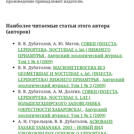
произведение принадлежит издателю.
Наиболее читаемые статьи этого автора
(авторов)
В. В. Дубатолов, А. Ю. Матов,
СОВКИ (INSECTA,
LEPIDOPTERA, NOCTUIDAE s. lat.) НИЖНЕГО
ПРИАМУРЬЯ
,
Амурский зоологический журнал:
Том 1 № 4 (2009)
В. В. Дубатолов,
MACROHETEROCERA БЕЗ
GEOMETRIDAE И NOCTUIDAE s. lat. (INSECTA,
LEPIDOPTERA) НИЖНЕГО ПРИАМУРЬЯ
,
Амурский
зоологический журнал: Том 1 № 3 (2009)
В. В. Дубатолов, А. М. Долгих,
СОВКИ (INSECTA,
LEPIDOPTERA, NOCTUIDAE S. LAT.)
БОЛЬШЕХЕХЦИРСКОГО ЗАПОВЕДНИКА
(ОКРЕСТНОСТИ ХАБАРОВСКА)
,
Амурский
зоологический журнал: Том 1 № 2 (2009)
А. Н. Стрельцов, В. В. Дубатолов,
ACROBASIS
SASAKII YAMANAKA, 2003 – НОВЫЙ ВИД
УЗКОКОКРЫЛЫХ ОГНЕВОК (LEPIDOPTERA: