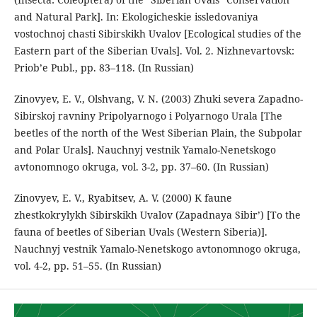
and Natural Park]. In: Ekologicheskie issledovaniya
vostochnoj chasti Sibirskikh Uvalov [Ecological studies of the
Eastern part of the Siberian Uvals]. Vol. 2. Nizhnevartovsk:
Priob’e Publ., pp. 83–118. (In Russian)
Zinovyev, E. V., Olshvang, V. N. (2003) Zhuki severa Zapadno-
Sibirskoj ravniny Pripolyarnogo i Polyarnogo Urala [The
beetles of the north of the West Siberian Plain, the Subpolar
and Polar Urals]. Nauchnyj vestnik Yamalo-Nenetskogo
avtonomnogo okruga, vol. 3-2, pp. 37–60. (In Russian)
Zinovyev, E. V., Ryabitsev, A. V. (2000) K faune
zhestkokrylykh Sibirskikh Uvalov (Zapadnaya Sibir’) [To the
fauna of beetles of Siberian Uvals (Western Siberia)].
Nauchnyj vestnik Yamalo-Nenetskogo avtonomnogo okruga,
vol. 4-2, pp. 51–55. (In Russian)