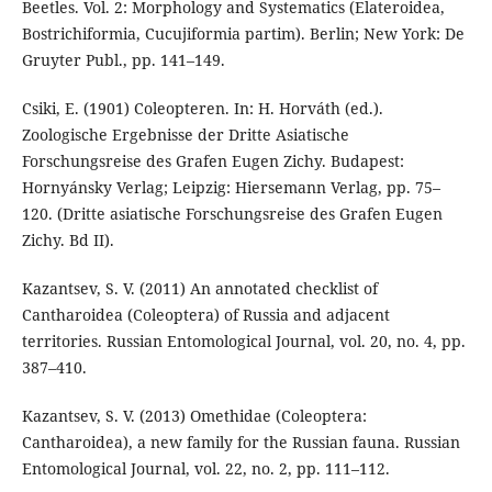
Beetles. Vol. 2: Morphology and Systematics (Elateroidea,
Bostrichiformia, Cucujiformia partim). Berlin; New York: De
Gruyter Publ., pp. 141–149.
Csiki, E. (1901) Coleopteren. In: H. Horváth (ed.).
Zoologische Ergebnisse der Dritte Asiatische
Forschungsreise des Grafen Eugen Zichy. Budapest:
Hornyánsky Verlag; Leipzig: Hiersemann Verlag, pp. 75–
120. (Dritte asiatische Forschungsreise des Grafen Eugen
Zichy. Bd II).
Kazantsev, S. V. (2011) An annotated checklist of
Cantharoidea (Coleoptera) of Russia and adjacent
territories. Russian Entomological Journal, vol. 20, no. 4, pp.
387–410.
Kazantsev, S. V. (2013) Omethidae (Coleoptera:
Cantharoidea), a new family for the Russian fauna. Russian
Entomological Journal, vol. 22, no. 2, pp. 111–112.