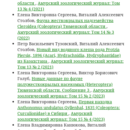
области
,
Амурский зоологический журнал: Том
13 № 4 (2021)
Елена Викторовна Сергеева, Виталий Алексеевич
Столбов,
Фауна жесткокрылых надсемейства
Cleroidea (Coleoptera) Тюменской области
,
Амурский зоологический журнал: Том 14 № 3
(2022)
Петр Васильевич Тузовский, Виталий Алексеевич
Столбов,
Новый вид водяного клеща рода Protzia
Piersig, 1896 (Acari, Hydrachnidia, Hydryphantidae)
из Казахстана
,
Амурский зоологический журнал:
Том 13 № 2 (2021)
Елена Викторовна Сергеева, Виктор Борисович
Голуб,
Новые данные по фауне
полужесткокрылых насекомых (Heteroptera)
Тюменской области. Сообщение 3
,
Амурский
зоологический журнал: Том 15 № 2 (2023)
Елена Викторовна Сергеева,
Первая находка
Anthonomus undulatus Gyllenhal, 1835 (Coleoptera:
Curculionidae) в Сибири
,
Амурский
зоологический журнал: Том 15 № 4 (2023)
Елена Владимировна Канюкова, Виталий