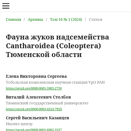
Главная
/
Архивы
/
Том 16 № 1 (2024)
/
Статьи
Фауна жуков надсемейства
Cantharoidea (Coleoptera)
Тюменской области
Елена Викторовна Сергеева
Тобольская комплексная научная станция УрО РАН
https://orcid.org/0000-0001-5985-2759
Виталий Алексеевич Столбов
Тюменский государственный университет
https://orcid.org/0000-0003-4324-792X
Сергей Васильевич Казанцев
Инсект-центр
https://orcid.org/0000-0001-6982-3337