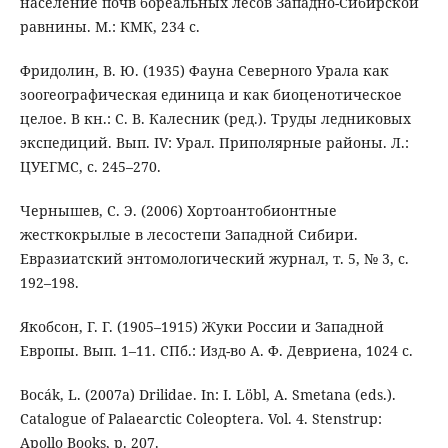
население почв бореальных лесов Западно-Сибирской
равнины. М.: КМК, 234 с.
Фридолин, В. Ю. (1935) Фауна Северного Урала как
зоогеографическая единица и как биоценотическое
целое. В кн.: С. В. Калесник (ред.). Труды ледниковых
экспедиций. Вып. IV: Урал. Приполярные районы. Л.:
ЦУЕГМС, с. 245–270.
Чернышев, С. Э. (2006) Хортоантобионтные
жесткокрылые в лесостепи Западной Сибири.
Евразиатский энтомологический журнал, т. 5, № 3, с.
192–198.
Якобсон, Г. Г. (1905–1915) Жуки России и Западной
Европы. Вып. 1–11. СПб.: Изд-во А. Ф. Девриена, 1024 c.
Bocák, L. (2007а) Drilidae. In: I. Löbl, A. Smetana (eds.).
Catalogue of Palaearctic Coleoptera. Vol. 4. Stenstrup:
Apollo Books, p. 207.