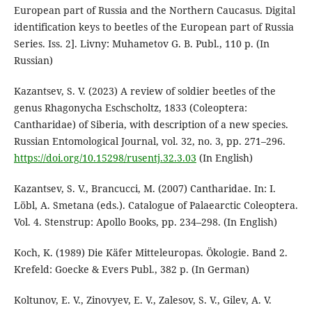
European part of Russia and the Northern Caucasus. Digital
identification keys to beetles of the European part of Russia
Series. Iss. 2]. Livny: Muhametov G. B. Publ., 110 p. (In
Russian)
Kazantsev, S. V. (2023) A review of soldier beetles of the
genus Rhagonycha Eschscholtz, 1833 (Coleoptera:
Cantharidae) of Siberia, with description of a new species.
Russian Entomological Journal, vol. 32, no. 3, pp. 271–296.
https://doi.org/10.15298/rusentj.32.3.03
(In English)
Kazantsev, S. V., Brancucci, M. (2007) Cantharidae. In: I.
Löbl, A. Smetana (eds.). Catalogue of Palaearctic Coleoptera.
Vol. 4. Stenstrup: Apollo Books, pp. 234–298. (In English)
Koch, K. (1989) Die Käfer Mitteleuropas. Ökologie. Band 2.
Krefeld: Goecke & Evers Publ., 382 p. (In German)
Koltunov, E. V., Zinovyev, E. V., Zalesov, S. V., Gilev, A. V.