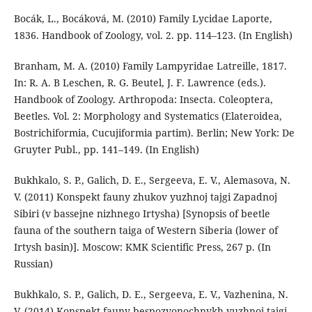
Bocák, L., Bocáková, M. (2010) Family Lycidae Laporte,
1836. Handbook of Zoology, vol. 2. pp. 114–123. (In English)
Branham, M. A. (2010) Family Lampyridae Latreille, 1817.
In: R. A. B Leschen, R. G. Beutel, J. F. Lawrence (eds.).
Handbook of Zoology. Arthropoda: Insecta. Coleoptera,
Beetles. Vol. 2: Morphology and Systematics (Elateroidea,
Bostrichiformia, Cucujiformia partim). Berlin; New York: De
Gruyter Publ., pp. 141–149. (In English)
Bukhkalo, S. P., Galich, D. E., Sergeeva, E. V., Alemasova, N.
V. (2011) Konspekt fauny zhukov yuzhnoj tajgi Zapadnoj
Sibiri (v bassejne nizhnego Irtysha) [Synopsis of beetle
fauna of the southern taiga of Western Siberia (lower of
Irtysh basin)]. Moscow: KMK Scientific Press, 267 p. (In
Russian)
Bukhkalo, S. P., Galich, D. E., Sergeeva, E. V., Vazhenina, N.
V. (2014) Konspekt fauny bespozvonochnykh yuzhnoj tajgi