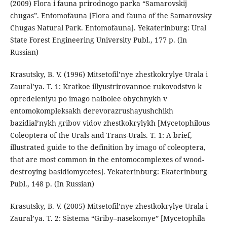
(2009) Flora i fauna prirodnogo parka “Samarovskij
chugas”. Entomofauna [Flora and fauna of the Samarovsky
Chugas Natural Park. Entomofauna]. Yekaterinburg: Ural
State Forest Engineering University Publ., 177 р. (In
Russian)
Krasutsky, B. V. (1996) Mitsetofilʼnye zhestkokrylye Urala i
Zauralʼya. T. 1: Kratkoe illyustrirovannoe rukovodstvo k
opredeleniyu po imago naibolee obychnykh v
entomokompleksakh derevorazrushayushchikh
bazidialʼnykh gribov vidov zhestkokrylykh [Mycetophilous
Coleoptera of the Urals and Trans-Urals. T. 1: A brief,
illustrated guide to the definition by imago of coleoptera,
that are most common in the entomocomplexes of wood-
destroying basidiomycetes]. Yekaterinburg: Ekaterinburg
Publ., 148 p. (In Russian)
Krasutsky, B. V. (2005) Mitsetofil’nye zhestkokrylye Urala i
Zaural’ya. T. 2: Sistema “Griby–nasekomye” [Mycetophila