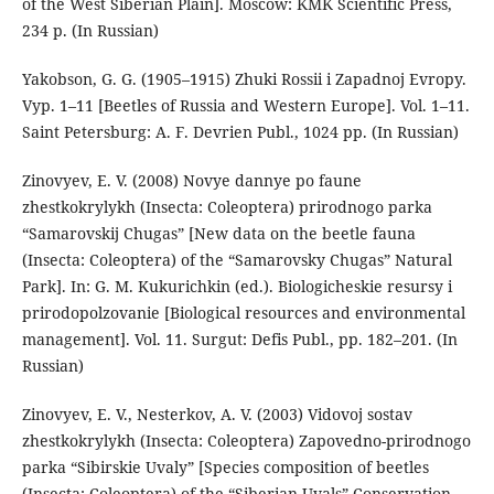
of the West Siberian Plain]. Moscow: KMK Scientific Press,
234 p. (In Russian)
Yakobson, G. G. (1905–1915) Zhuki Rossii i Zapadnoj Evropy.
Vyp. 1–11 [Beetles of Russia and Western Europe]. Vol. 1–11.
Saint Petersburg: A. F. Devrien Publ., 1024 pp. (In Russian)
Zinovyev, E. V. (2008) Novye dannye po faune
zhestkokrylykh (Insecta: Coleoptera) prirodnogo parka
“Samarovskij Chugas” [New data on the beetle fauna
(Insecta: Coleoptera) of the “Samarovsky Chugas” Natural
Park]. In: G. M. Kukurichkin (ed.). Biologicheskie resursy i
prirodopolzovanie [Biological resources and environmental
management]. Vol. 11. Surgut: Defis Publ., pp. 182–201. (In
Russian)
Zinovyev, E. V., Nesterkov, A. V. (2003) Vidovoj sostav
zhestkokrylykh (Insecta: Coleoptera) Zapovedno-prirodnogo
parka “Sibirskie Uvaly” [Species composition of beetles
(Insecta: Coleoptera) of the “Siberian Uvals” Conservation