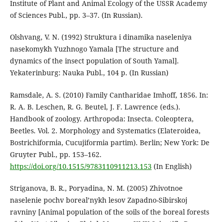
Institute of Plant and Animal Ecology of the USSR Academy
of Sciences Publ., pp. 3–37. (In Russian).
Olshvang, V. N. (1992) Struktura i dinamika naseleniya
nasekomykh Yuzhnogo Yamala [The structure and
dynamics of the insect population of South Yamal].
Yekaterinburg: Nauka Publ., 104 p. (In Russian)
Ramsdale, A. S. (2010) Family Cantharidae Imhoff, 1856. In:
R. A. B. Leschen, R. G. Beutel, J. F. Lawrence (eds.).
Handbook of zoology. Arthropoda: Insecta. Coleoptera,
Beetles. Vol. 2. Morphology and Systematics (Elateroidea,
Bostrichiformia, Cucujiformia partim). Berlin; New York: De
Gruyter Publ., pp. 153–162.
https://doi.org/10.1515/9783110911213.153
(In English)
Striganova, B. R., Poryadina, N. M. (2005) Zhivotnoe
naselenie pochv borealʼnykh lesov Zapadno-Sibirskoj
ravniny [Animal population of the soils of the boreal forests