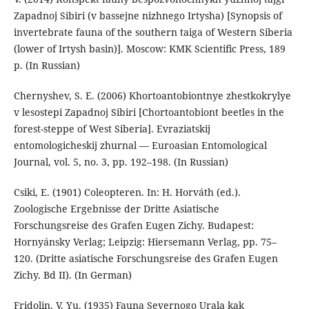
Zapadnoj Sibiri (v bassejne nizhnego Irtysha) [Synopsis of
invertebrate fauna of the southern taiga of Western Siberia
(lower of Irtysh basin)]. Moscow: KMK Scientific Press, 189
p. (In Russian)
Chernyshev, S. E. (2006) Khortoantobiontnye zhestkokrylye
v lesostepi Zapadnoj Sibiri [Chortoantobiont beetles in the
forest-steppe of West Siberia]. Evraziatskij
entomologicheskij zhurnal — Euroasian Entomological
Journal, vol. 5, no. 3, рр. 192–198. (In Russian)
Csiki, E. (1901) Coleopteren. In: H. Horváth (ed.).
Zoologische Ergebnisse der Dritte Asiatische
Forschungsreise des Grafen Eugen Zichy. Budapest:
Hornyánsky Verlag; Leipzig: Hiersemann Verlag, pp. 75–
120. (Dritte asiatische Forschungsreise des Grafen Eugen
Zichy. Bd II). (In German)
Fridolin, V. Yu. (1935) Fauna Severnogo Urala kak