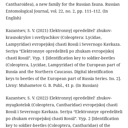
Cantharoidea), a new family for the Russian fauna. Russian
Entomological Journal, vol. 22, no. 2, pp. 111–112. (In
English)
Kazantsev, S. V. (2021) Elektronnyj opredelitel’ zhukov-
krasnokrylov i svetlyachkov (Coleoptera: Lycidae,
Lampyridae) evropejskoj chasti Rossii i Severnogo Kavkaza.
Seriya “Elektronnye opredeliteli po zhukam evropejskoj
chasti Rossii”. Vyp. 1 [Identification key to soldier-beetles
(Coleoptera, Lycidae, Lampyridae) of the European part of
Russia and the Northern Caucasus. Digital identification
keys to beetles of the European part of Russia Series. Iss. 2].
Livny: Muhametov G. B. Publ., 41 p. (In Russian)
Kazantsev, S. V. (2022) Elektronnyj opredelitel’ zhukov-
myagkotelok (Coleoptera, Cantharidae) evropejskoj chasti
Rossii i Severnogo Kavkaza. Seriya “Elektronnye opredeliteli
po zhukam evropejskoj chasti Rossii”. Vyp. 2 [Identification
key to soldier-beetles (Coleoptera, Cantharidae) of the