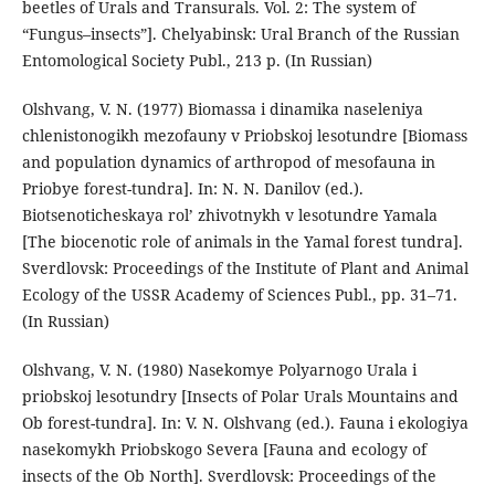
beetles of Urals and Transurals. Vol. 2: The system of
“Fungus–insects”]. Chelyabinsk: Ural Branch of the Russian
Entomological Society Publ., 213 р. (In Russian)
Olshvang, V. N. (1977) Biomassa i dinamika naseleniya
chlenistonogikh mezofauny v Priobskoj lesotundre [Biomass
and population dynamics of arthropod of mesofauna in
Priobye forest-tundra]. In: N. N. Danilov (ed.).
Biotsenoticheskaya rol’ zhivotnykh v lesotundre Yamala
[The biocenotic role of animals in the Yamal forest tundra].
Sverdlovsk: Proceedings of the Institute of Plant and Animal
Ecology of the USSR Academy of Sciences Publ., pp. 31–71.
(In Russian)
Olshvang, V. N. (1980) Nasekomye Polyarnogo Urala i
priobskoj lesotundry [Insects of Polar Urals Mountains and
Ob forest-tundra]. In: V. N. Olshvang (ed.). Fauna i ekologiya
nasekomykh Priobskogo Severa [Fauna and ecology of
insects of the Ob North]. Sverdlovsk: Proceedings of the