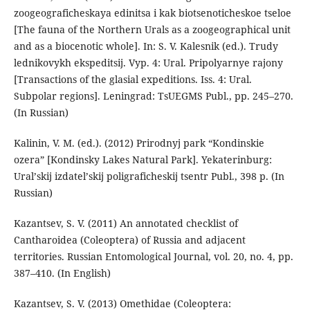
zoogeograficheskaya edinitsa i kak biotsenoticheskoe tseloe
[The fauna of the Northern Urals as a zoogeographical unit
and as a biocenotic whole]. In: S. V. Kalesnik (ed.). Trudy
lednikovykh ekspeditsij. Vyp. 4: Ural. Pripolyarnye rajony
[Transactions of the glasial expeditions. Iss. 4: Ural.
Subpolar regions]. Leningrad: TsUEGMS Publ., pp. 245–270.
(In Russian)
Kalinin, V. M. (ed.). (2012) Prirodnyj park “Kondinskie
ozera” [Kondinsky Lakes Natural Park]. Yekaterinburg:
Uralʼskij izdatelʼskij poligraficheskij tsentr Publ., 398 p. (In
Russian)
Kazantsev, S. V. (2011) An annotated checklist of
Cantharoidea (Coleoptera) of Russia and adjacent
territories. Russian Entomological Journal, vol. 20, no. 4, pp.
387–410. (In English)
Kazantsev, S. V. (2013) Omethidae (Coleoptera: