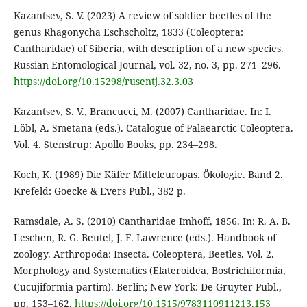
Kazantsev, S. V. (2023) A review of soldier beetles of the
genus Rhagonycha Eschscholtz, 1833 (Coleoptera:
Cantharidae) of Siberia, with description of a new species.
Russian Entomological Journal, vol. 32, no. 3, pp. 271–296.
https://doi.org/10.15298/rusentj.32.3.03
Kazantsev, S. V., Brancucci, M. (2007) Cantharidae. In: I.
Löbl, A. Smetana (eds.). Catalogue of Palaearctic Coleoptera.
Vol. 4. Stenstrup: Apollo Books, pp. 234–298.
Koch, K. (1989) Die Käfer Mitteleuropas. Ökologie. Band 2.
Krefeld: Goecke & Evers Publ., 382 p.
Ramsdale, A. S. (2010) Cantharidae Imhoff, 1856. In: R. A. B.
Leschen, R. G. Beutel, J. F. Lawrence (eds.). Handbook of
zoology. Arthropoda: Insecta. Coleoptera, Beetles. Vol. 2.
Morphology and Systematics (Elateroidea, Bostrichiformia,
Cucujiformia partim). Berlin; New York: De Gruyter Publ.,
pp. 153–162.
https://doi.org/10.1515/9783110911213.153