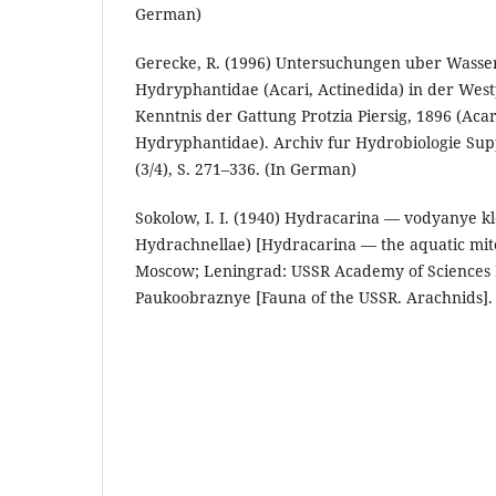
German)
Gerecke, R. (1996) Untersuchungen uber Wasse
Hydryphantidae (Acari, Actinedida) in der Westp
Kenntnis der Gattung Protzia Piersig, 1896 (Acar
Hydryphantidae). Archiv fur Hydrobiologie Su
(3/4), S. 271–336. (In German)
Sokolow, I. I. (1940) Hydracarina — vodyanye kle
Hydrachnellae) [Hydracarina — the aquatic mite
Moscow; Leningrad: USSR Academy of Sciences P
Paukoobraznye [Fauna of the USSR. Arachnids]. Vol