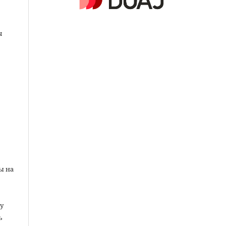
ч
ы на
у
ь