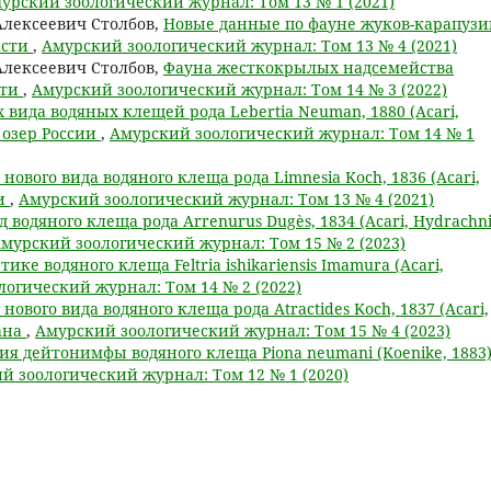
урский зоологический журнал: Том 13 № 1 (2021)
Алексеевич Столбов,
Новые данные по фауне жуков-карапузи
асти
,
Амурский зоологический журнал: Том 13 № 4 (2021)
Алексеевич Столбов,
Фауна жесткокрылых надсемейства
сти
,
Амурский зоологический журнал: Том 14 № 3 (2022)
 вида водяных клещей рода Lebertia Neuman, 1880 (Acari,
х озер России
,
Амурский зоологический журнал: Том 14 № 1
нового вида водяного клеща рода Limnesia Koch, 1836 (Acari,
ии
,
Амурский зоологический журнал: Том 13 № 4 (2021)
 водяного клеща рода Arrenurus Dugès, 1834 (Acari, Hydrachni
мурский зоологический журнал: Том 15 № 2 (2023)
тике водяного клеща Feltria ishikariensis Imamura (Acari,
огический журнал: Том 14 № 2 (2022)
нового вида водяного клеща рода Atractides Koch, 1837 (Acari,
тана
,
Амурский зоологический журнал: Том 15 № 4 (2023)
я дейтонимфы водяного клеща Piona neumani (Koenike, 1883
й зоологический журнал: Том 12 № 1 (2020)