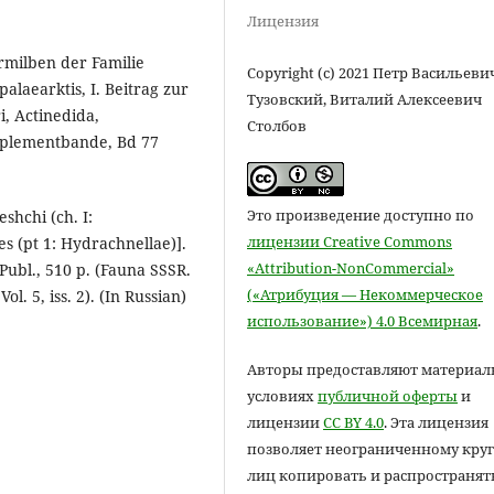
Лицензия
rmilben der Familie
Copyright (c) 2021 Петр Васильеви
alaearktis, I. Beitrag zur
Тузовский, Виталий Алексеевич
i, Actinedida,
Столбов
pplementbande, Bd 77
Это произведение доступно по
shchi (ch. I:
лицензии Creative Commons
s (pt 1: Hydrachnellae)].
«Attribution-NonCommercial»
ubl., 510 p. (Fauna SSSR.
(«Атрибуция — Некоммерческое
. 5, iss. 2). (In Russian)
использование») 4.0 Всемирная
.
Авторы предоставляют материал
условиях
публичной оферты
и
лицензии
CC BY 4.0
. Эта лицензия
позволяет неограниченному круг
лиц копировать и распространят