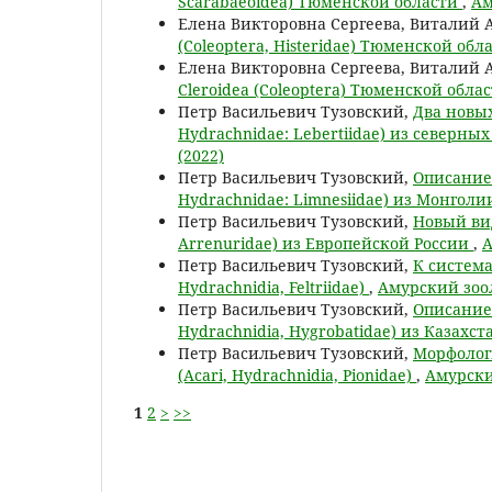
Scarabaeoidea) Тюменской области
,
Ам
Елена Викторовна Сергеева, Виталий 
(Coleoptera, Histeridae) Тюменской обл
Елена Викторовна Сергеева, Виталий 
Cleroidea (Coleoptera) Тюменской обла
Петр Васильевич Тузовский,
Два новых
Hydrachnidae: Lebertiidae) из северны
(2022)
Петр Васильевич Тузовский,
Описание 
Hydrachnidae: Limnesiidae) из Монгол
Петр Васильевич Тузовский,
Новый вид
Arrenuridae) из Европейской России
,
А
Петр Васильевич Тузовский,
К система
Hydrachnidia, Feltriidae)
,
Амурский зоол
Петр Васильевич Тузовский,
Описание 
Hydrachnidia, Hygrobatidae) из Казахс
Петр Васильевич Тузовский,
Морфологи
(Acari, Hydrachnidia, Pionidae)
,
Амурски
1
2
>
>>