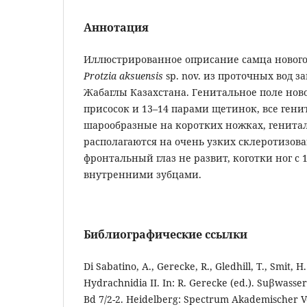
Аннотация
Иллюстрированное оприсание самца нового
Protzia aksuensis
sp. nov. из проточных вод з
Жабаглы Казахстана. Генитальное поле ново
присосок и 13–14 парами щетинок, все ген
шарообразные на коротких ножках, генит
располагаются на очень узких склеротизов
фронтальный глаз не развит, коготки ног с 
внутренними зубцами.
Библиографические ссылки
Di Sabatino, A., Gerecke, R., Gledhill, T., Smit, H.
Hydrachnidia II. In: R. Gerecke (ed.). Suβwasse
Bd 7/2-2. Heidelberg: Spectrum Akademischer Ver