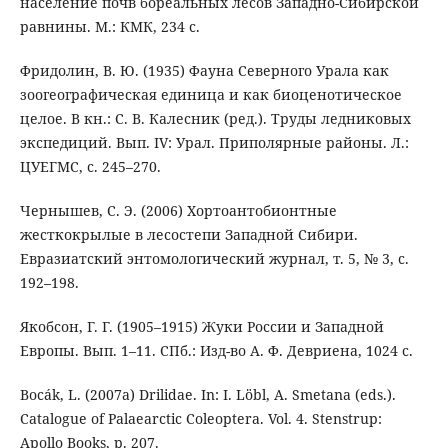
население почв бореальных лесов Западно-Сибирской
равнины. М.: КМК, 234 с.
Фридолин, В. Ю. (1935) Фауна Северного Урала как
зоогеографическая единица и как биоценотическое
целое. В кн.: С. В. Калесник (ред.). Труды ледниковых
экспедиций. Вып. IV: Урал. Приполярные районы. Л.:
ЦУЕГМС, с. 245–270.
Чернышев, С. Э. (2006) Хортоантобионтные
жесткокрылые в лесостепи Западной Сибири.
Евразиатский энтомологический журнал, т. 5, № 3, с.
192–198.
Якобсон, Г. Г. (1905–1915) Жуки России и Западной
Европы. Вып. 1–11. СПб.: Изд-во А. Ф. Девриена, 1024 c.
Bocák, L. (2007а) Drilidae. In: I. Löbl, A. Smetana (eds.).
Catalogue of Palaearctic Coleoptera. Vol. 4. Stenstrup:
Apollo Books, p. 207.