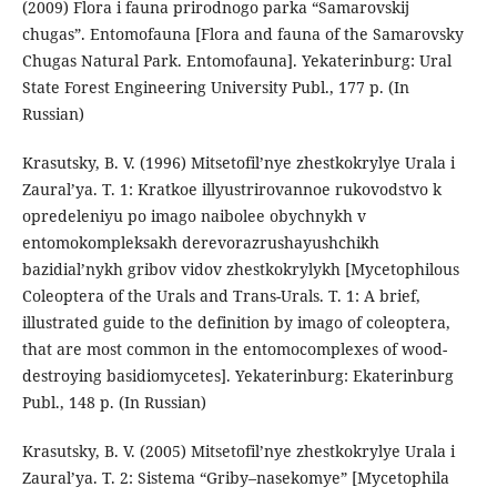
(2009) Flora i fauna prirodnogo parka “Samarovskij
chugas”. Entomofauna [Flora and fauna of the Samarovsky
Chugas Natural Park. Entomofauna]. Yekaterinburg: Ural
State Forest Engineering University Publ., 177 р. (In
Russian)
Krasutsky, B. V. (1996) Mitsetofilʼnye zhestkokrylye Urala i
Zauralʼya. T. 1: Kratkoe illyustrirovannoe rukovodstvo k
opredeleniyu po imago naibolee obychnykh v
entomokompleksakh derevorazrushayushchikh
bazidialʼnykh gribov vidov zhestkokrylykh [Mycetophilous
Coleoptera of the Urals and Trans-Urals. T. 1: A brief,
illustrated guide to the definition by imago of coleoptera,
that are most common in the entomocomplexes of wood-
destroying basidiomycetes]. Yekaterinburg: Ekaterinburg
Publ., 148 p. (In Russian)
Krasutsky, B. V. (2005) Mitsetofil’nye zhestkokrylye Urala i
Zaural’ya. T. 2: Sistema “Griby–nasekomye” [Mycetophila