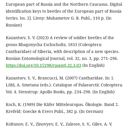
European part of Russia and the Northern Caucasus. Digital
identification keys to beetles of the European part of Russia
Series. Iss. 2]. Livny: Muhametov G. B. Publ., 110 p. (In
Russian)
Kazantsev, S. V. (2023) A review of soldier beetles of the
genus Rhagonycha Eschscholtz, 1833 (Coleoptera:
Cantharidae) of Siberia, with description of a new species.
Russian Entomological Journal, vol. 32, no. 3, pp. 271–296.
https://doi.org/10.15298/rusentj.32.3.03
(In English)
Kazantsev, S. V., Brancucci, M. (2007) Cantharidae. In: I.
Löbl, A. Smetana (eds.). Catalogue of Palaearctic Coleoptera.
Vol. 4. Stenstrup: Apollo Books, pp. 234–298. (In English)
Koch, K. (1989) Die Käfer Mitteleuropas. Ökologie. Band 2.
Krefeld: Goecke & Evers Publ., 382 p. (In German)
Koltunov, E. V., Zinovyev, E. V., Zalesov, S. V., Gilev, A. V.