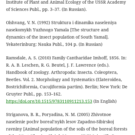
Institute of Plant and Animal Ecology of the USSR Academy
of Sciences Publ., pp. 3–37. (In Russian).
Olshvang, V. N. (1992) Struktura i dinamika naseleniya
nasekomykh Yuzhnogo Yamala [The structure and
dynamics of the insect population of South Yamal].
Yekaterinburg: Nauka Publ., 104 p. (In Russian)
Ramsdale, A. S. (2010) Family Cantharidae Imhoff, 1856. In:
R. A. B. Leschen, R. G. Beutel, J. F. Lawrence (eds.).
Handbook of zoology. Arthropoda: Insecta. Coleoptera,
Beetles. Vol. 2. Morphology and Systematics (Elateroidea,
Bostrichiformia, Cucujiformia partim). Berlin; New York: De
Gruyter Publ., pp. 153–162.
https://doi.org/10.1515/9783110911213.153
(In English)
Striganova, B. R., Poryadina, N. M. (2005) Zhivotnoe
naselenie pochv borealʼnykh lesov Zapadno-Sibirskoj
ravniny [Animal population of the soils of the boreal forests