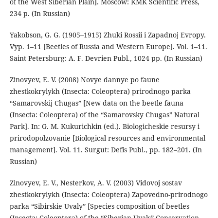
of the West Siberian Plain]. Moscow: KMK Scientific Press,
234 p. (In Russian)
Yakobson, G. G. (1905–1915) Zhuki Rossii i Zapadnoj Evropy.
Vyp. 1–11 [Beetles of Russia and Western Europe]. Vol. 1–11.
Saint Petersburg: A. F. Devrien Publ., 1024 pp. (In Russian)
Zinovyev, E. V. (2008) Novye dannye po faune
zhestkokrylykh (Insecta: Coleoptera) prirodnogo parka
“Samarovskij Chugas” [New data on the beetle fauna
(Insecta: Coleoptera) of the “Samarovsky Chugas” Natural
Park]. In: G. M. Kukurichkin (ed.). Biologicheskie resursy i
prirodopolzovanie [Biological resources and environmental
management]. Vol. 11. Surgut: Defis Publ., pp. 182–201. (In
Russian)
Zinovyev, E. V., Nesterkov, A. V. (2003) Vidovoj sostav
zhestkokrylykh (Insecta: Coleoptera) Zapovedno-prirodnogo
parka “Sibirskie Uvaly” [Species composition of beetles
(Insecta: Coleoptera) of the “Siberian Uvals” Conservation