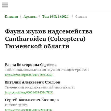
Главная
/
Архивы
/
Том 16 № 1 (2024)
/
Статьи
Фауна жуков надсемейства
Cantharoidea (Coleoptera)
Тюменской области
Елена Викторовна Сергеева
Тобольская комплексная научная станция УрО РАН
https://orcid.org/0000-0001-5985-2759
Виталий Алексеевич Столбов
Тюменский государственный университет
https://orcid.org/0000-0003-4324-792X
Сергей Васильевич Казанцев
Инсект-центр
https://orcid.org/0000-0001-6982-3337