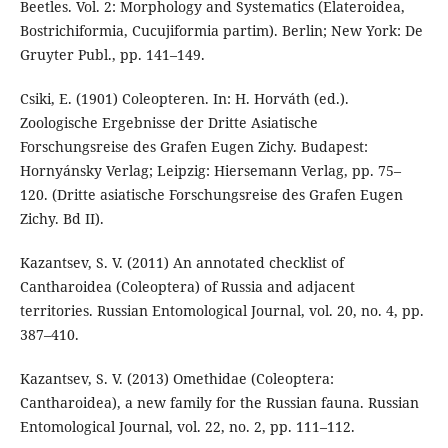
Beetles. Vol. 2: Morphology and Systematics (Elateroidea,
Bostrichiformia, Cucujiformia partim). Berlin; New York: De
Gruyter Publ., pp. 141–149.
Csiki, E. (1901) Coleopteren. In: H. Horváth (ed.).
Zoologische Ergebnisse der Dritte Asiatische
Forschungsreise des Grafen Eugen Zichy. Budapest:
Hornyánsky Verlag; Leipzig: Hiersemann Verlag, pp. 75–
120. (Dritte asiatische Forschungsreise des Grafen Eugen
Zichy. Bd II).
Kazantsev, S. V. (2011) An annotated checklist of
Cantharoidea (Coleoptera) of Russia and adjacent
territories. Russian Entomological Journal, vol. 20, no. 4, pp.
387–410.
Kazantsev, S. V. (2013) Omethidae (Coleoptera:
Cantharoidea), a new family for the Russian fauna. Russian
Entomological Journal, vol. 22, no. 2, pp. 111–112.