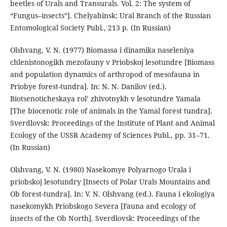
beetles of Urals and Transurals. Vol. 2: The system of
“Fungus–insects”]. Chelyabinsk: Ural Branch of the Russian
Entomological Society Publ., 213 р. (In Russian)
Olshvang, V. N. (1977) Biomassa i dinamika naseleniya
chlenistonogikh mezofauny v Priobskoj lesotundre [Biomass
and population dynamics of arthropod of mesofauna in
Priobye forest-tundra]. In: N. N. Danilov (ed.).
Biotsenoticheskaya rol’ zhivotnykh v lesotundre Yamala
[The biocenotic role of animals in the Yamal forest tundra].
Sverdlovsk: Proceedings of the Institute of Plant and Animal
Ecology of the USSR Academy of Sciences Publ., pp. 31–71.
(In Russian)
Olshvang, V. N. (1980) Nasekomye Polyarnogo Urala i
priobskoj lesotundry [Insects of Polar Urals Mountains and
Ob forest-tundra]. In: V. N. Olshvang (ed.). Fauna i ekologiya
nasekomykh Priobskogo Severa [Fauna and ecology of
insects of the Ob North]. Sverdlovsk: Proceedings of the