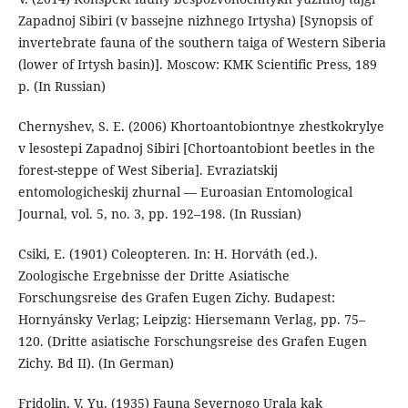
Zapadnoj Sibiri (v bassejne nizhnego Irtysha) [Synopsis of
invertebrate fauna of the southern taiga of Western Siberia
(lower of Irtysh basin)]. Moscow: KMK Scientific Press, 189
p. (In Russian)
Chernyshev, S. E. (2006) Khortoantobiontnye zhestkokrylye
v lesostepi Zapadnoj Sibiri [Chortoantobiont beetles in the
forest-steppe of West Siberia]. Evraziatskij
entomologicheskij zhurnal — Euroasian Entomological
Journal, vol. 5, no. 3, рр. 192–198. (In Russian)
Csiki, E. (1901) Coleopteren. In: H. Horváth (ed.).
Zoologische Ergebnisse der Dritte Asiatische
Forschungsreise des Grafen Eugen Zichy. Budapest:
Hornyánsky Verlag; Leipzig: Hiersemann Verlag, pp. 75–
120. (Dritte asiatische Forschungsreise des Grafen Eugen
Zichy. Bd II). (In German)
Fridolin, V. Yu. (1935) Fauna Severnogo Urala kak