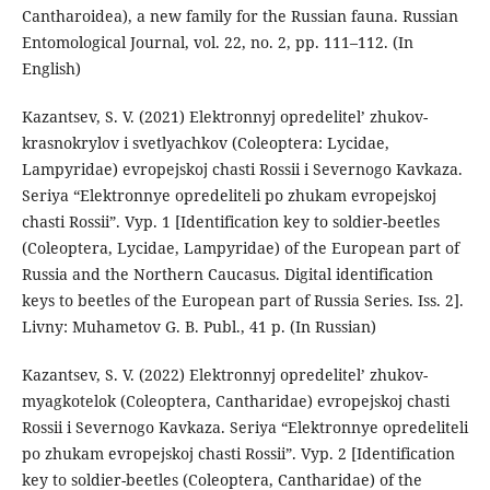
Cantharoidea), a new family for the Russian fauna. Russian
Entomological Journal, vol. 22, no. 2, pp. 111–112. (In
English)
Kazantsev, S. V. (2021) Elektronnyj opredelitel’ zhukov-
krasnokrylov i svetlyachkov (Coleoptera: Lycidae,
Lampyridae) evropejskoj chasti Rossii i Severnogo Kavkaza.
Seriya “Elektronnye opredeliteli po zhukam evropejskoj
chasti Rossii”. Vyp. 1 [Identification key to soldier-beetles
(Coleoptera, Lycidae, Lampyridae) of the European part of
Russia and the Northern Caucasus. Digital identification
keys to beetles of the European part of Russia Series. Iss. 2].
Livny: Muhametov G. B. Publ., 41 p. (In Russian)
Kazantsev, S. V. (2022) Elektronnyj opredelitel’ zhukov-
myagkotelok (Coleoptera, Cantharidae) evropejskoj chasti
Rossii i Severnogo Kavkaza. Seriya “Elektronnye opredeliteli
po zhukam evropejskoj chasti Rossii”. Vyp. 2 [Identification
key to soldier-beetles (Coleoptera, Cantharidae) of the