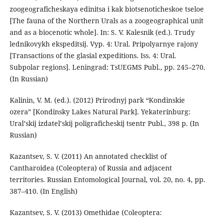
zoogeograficheskaya edinitsa i kak biotsenoticheskoe tseloe
[The fauna of the Northern Urals as a zoogeographical unit
and as a biocenotic whole]. In: S. V. Kalesnik (ed.). Trudy
lednikovykh ekspeditsij. Vyp. 4: Ural. Pripolyarnye rajony
[Transactions of the glasial expeditions. Iss. 4: Ural.
Subpolar regions]. Leningrad: TsUEGMS Publ., pp. 245–270.
(In Russian)
Kalinin, V. M. (ed.). (2012) Prirodnyj park “Kondinskie
ozera” [Kondinsky Lakes Natural Park]. Yekaterinburg:
Uralʼskij izdatelʼskij poligraficheskij tsentr Publ., 398 p. (In
Russian)
Kazantsev, S. V. (2011) An annotated checklist of
Cantharoidea (Coleoptera) of Russia and adjacent
territories. Russian Entomological Journal, vol. 20, no. 4, pp.
387–410. (In English)
Kazantsev, S. V. (2013) Omethidae (Coleoptera: