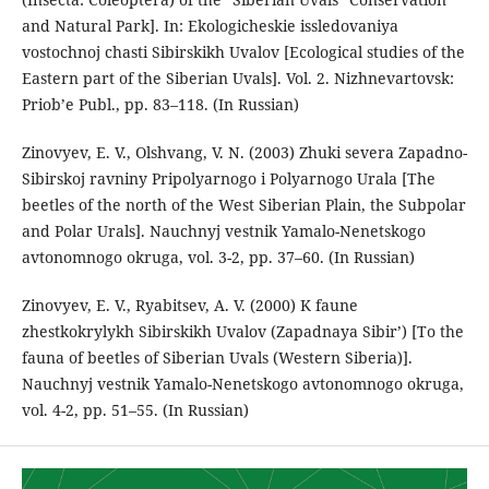
and Natural Park]. In: Ekologicheskie issledovaniya
vostochnoj chasti Sibirskikh Uvalov [Ecological studies of the
Eastern part of the Siberian Uvals]. Vol. 2. Nizhnevartovsk:
Priob’e Publ., pp. 83–118. (In Russian)
Zinovyev, E. V., Olshvang, V. N. (2003) Zhuki severa Zapadno-
Sibirskoj ravniny Pripolyarnogo i Polyarnogo Urala [The
beetles of the north of the West Siberian Plain, the Subpolar
and Polar Urals]. Nauchnyj vestnik Yamalo-Nenetskogo
avtonomnogo okruga, vol. 3-2, pp. 37–60. (In Russian)
Zinovyev, E. V., Ryabitsev, A. V. (2000) K faune
zhestkokrylykh Sibirskikh Uvalov (Zapadnaya Sibir’) [To the
fauna of beetles of Siberian Uvals (Western Siberia)].
Nauchnyj vestnik Yamalo-Nenetskogo avtonomnogo okruga,
vol. 4-2, pp. 51–55. (In Russian)