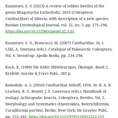
Kazantsev, S. V. (2023) A review of soldier beetles of the
genus Rhagonycha Eschscholtz, 1833 (Coleoptera:
Cantharidae) of Siberia, with description of a new species.
Russian Entomological Journal, vol. 32, no. 3, pp. 271–296.
https://doi.org/10.15298/rusentj.32.3.03
Kazantsev, S. V., Brancucci, M. (2007) Cantharidae. In: I.
Löbl, A. Smetana (eds.). Catalogue of Palaearctic Coleoptera.
Vol. 4. Stenstrup: Apollo Books, pp. 234–298.
Koch, K. (1989) Die Käfer Mitteleuropas. Ökologie. Band 2.
Krefeld: Goecke & Evers Publ., 382 p.
Ramsdale, A. S. (2010) Cantharidae Imhoff, 1856. In: R. A. B.
Leschen, R. G. Beutel, J. F. Lawrence (eds.). Handbook of
zoology. Arthropoda: Insecta. Coleoptera, Beetles. Vol. 2.
Morphology and Systematics (Elateroidea, Bostrichiformia,
Cucujiformia partim). Berlin; New York: De Gruyter Publ.,
pp. 153–162.
https://doi.org/10.1515/9783110911213.153