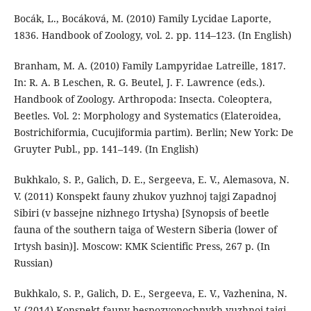
Bocák, L., Bocáková, M. (2010) Family Lycidae Laporte,
1836. Handbook of Zoology, vol. 2. pp. 114–123. (In English)
Branham, M. A. (2010) Family Lampyridae Latreille, 1817.
In: R. A. B Leschen, R. G. Beutel, J. F. Lawrence (eds.).
Handbook of Zoology. Arthropoda: Insecta. Coleoptera,
Beetles. Vol. 2: Morphology and Systematics (Elateroidea,
Bostrichiformia, Cucujiformia partim). Berlin; New York: De
Gruyter Publ., pp. 141–149. (In English)
Bukhkalo, S. P., Galich, D. E., Sergeeva, E. V., Alemasova, N.
V. (2011) Konspekt fauny zhukov yuzhnoj tajgi Zapadnoj
Sibiri (v bassejne nizhnego Irtysha) [Synopsis of beetle
fauna of the southern taiga of Western Siberia (lower of
Irtysh basin)]. Moscow: KMK Scientific Press, 267 p. (In
Russian)
Bukhkalo, S. P., Galich, D. E., Sergeeva, E. V., Vazhenina, N.
V. (2014) Konspekt fauny bespozvonochnykh yuzhnoj tajgi