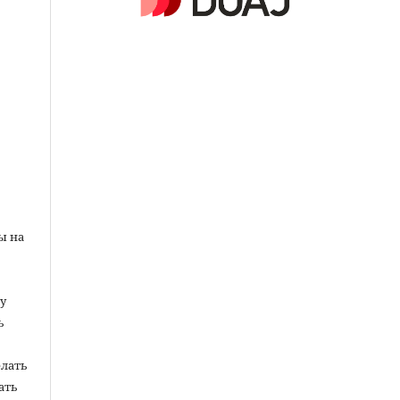
ы на
у
ь
елать
ать