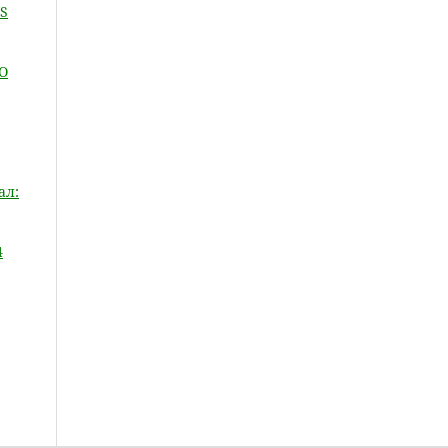
S
О
ал:
4