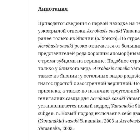
Аннотация
Приводятся сведения о первой находке на 
узкокрылой огневки
Acrobasis sasaki
Yamanak
ранее только из Японии (о. Хонсю). По стр
Acrobasis
sasaki
резко отличается от больши
представителей рода хорошим апоморфным 
с тремя зубцами на вершине. Подобное стро
только у близкого вида
Acrobasis
canella
Yama
также из Японии; у остальных видов рода
Ac
гнатос простой с заостренной вершиной. П
признака, а также по наличию треугольной 
гениталиях самца для
Acrobasis
sasaki
Yaman
устанавливается новый подрод
Yamanakia
St
subgen. n. Новый подрод включает в себя дв
(
Yamanakia
)
sasaki
Yamanaka, 2003 и
Acrobasi
Yamanaka, 2003.