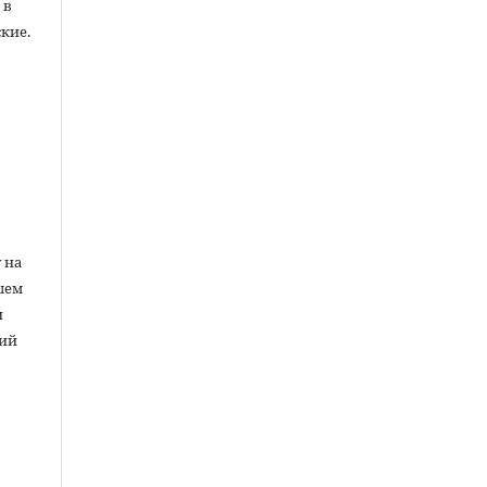
 в
кие.
ы
 на
шем
и
ний