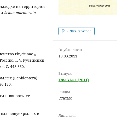
 находке на территории
ки
Sciota marmorata
7_Streltzov.pdf
Опубликован
йство Phycitinae //
18.03.2011
оссии. Т. V. Ручейники
. С. 443-360.
Выпуск
крылых (Lepidoptera)
Том 3 № 1 (2011)
56-170.
Раздел
ти и вопросы ее
Статьи
азных чешуекрылых и
Лицензия