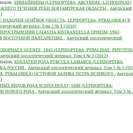
ельцов,
ЛИШАЙНИЦЫ (LEPIDOPTERA, ARCTIIDAE, LITHOSIINAE)
ЖНЕГО ТЕЧЕНИЯ РЕКИ ЗЕЯ (АМУРСКАЯ ОБЛАСТЬ)
,
Амурский
)
 НАХОДКИ ОГНЁВОК (INSECTA, LEPIDOPTERA, PYRALOIDEA) В
гический журнал: Том 2 № 1 (2010)
ПРОСТРАНЕНИИ CATASTIA KISTRANDELLA OPHEIM, 1963
E) В ВОСТОЧНОЙ ПАЛЕАРКТИКЕ
,
Амурский зоологический
ODOPHAEA GUENÉE, 1845 (LEPIDOPTERA, PYRALIDAE: PHYCITIN
мурский зоологический журнал: Том 4 № 3 (2012)
ельцов,
ХОХЛАТКИ РОДА FURCULA LAMARCK (LEPIDOPTERA,
ОКА РОССИИ
,
Амурский зоологический журнал: Том 5 № 1 (20
A, PYRALOIDEA) ОСТРОВОВ ЗАЛИВА ПЕТРА ВЕЛИКОГО
,
Амурс
)
ЫХ ВИДОВ РОДА SCIOTA HULST, 1888 (LEPIDOPTERA:
ЕМ НОВОГО РОДА
,
Амурский зоологический журнал: Том 3 № 