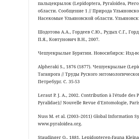
пальцекрылок (Lepidoptera, Pyraloidea, Pter
области. Сообщение 1 // Природа Ульяновско
Насекомые Ульяновской области. Ульяновск: 
Шодотова А.А., Гордеев С.Ю., Рудых С.Г., Гор
П.Я., Ковтунович В.Н., 2007.
Чешуекрылые Бурятии. Новосибирск: Изд-во 
Alpheraki S., 1876 (1877). Чешуекрылые (Lep
Таганрога // Труды Руского энтомологического
Петребург. С. 35-53
Leraut P. J. A., 2002. Contribution à l'étude des
Pyralidae)// Nouvelle Revue d'Entomologie, Paris 
Nuss M. et al. (2003–2011) Global Information S
www.pyraloidea.org.
Staudinger O., 1881. Lepidopteren-Fauna Kleinasi