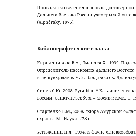
Приводятся сведения о первой достоверной
Дальнего Востока России узкокрылой огнев
(Alphéraky, 1876).
Библиографические ссылки
Кирпичникова В.А., Яманака Х., 1999. Подсеме
Определитель насекомых Дальнего Востока Р
и чешуекрылые. Ч. 2. Владивосток: Дальнаука
Синев С.Ю. 2008. Pyralidae // Каталог чешуе
России. Санкт-Петербург – Москва: КМК. С. 1
Старченко В.М., 2008. Флора Амурской облас
охраны. М.: Наука. 228 с.
Устюжанин П.Я., 1994. К фауне огневкообр