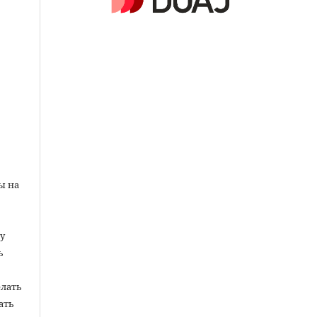
ы на
у
ь
елать
ать