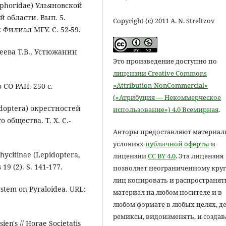
ophoridae) Ульяновской
й области. Вып. 5.
Copyright (c) 2011 A. N. Streltzov
Филиал МГУ. C. 52-59.
деева Т.В., Устюжанин
Это произведение доступно по
лицензии Creative Commons
«Attribution-NonCommercial»
СО РАН. 250 с.
(«Атрибуция — Некоммерческое
idoptera) окрестностей
использование») 4.0 Всемирная
.
 общества. Т. X. С.-
Авторы предоставляют материал
условиях
публичной оферты
и
 Phycitinae (Lepidoptera,
лицензии
CC BY 4.0
. Эта лицензия
19 (2). S. 141-177.
позволяет неограниченному круг
лиц копировать и распространят
ystem on Pyraloidea. URL:
материал на любом носителе и в
любом формате в любых целях, д
ремиксы, видоизменять, и создав
en's // Horae Societatis