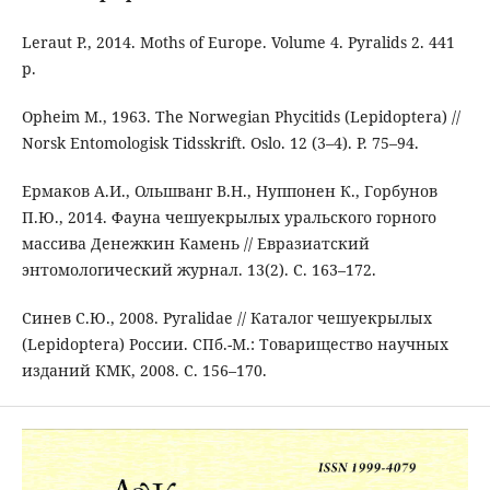
Leraut P., 2014. Moths of Europe. Volume 4. Pyralids 2. 441
p.
Opheim M., 1963. The Norwegian Phycitids (Lepidoptera) //
Norsk Entomologisk Tidsskrift. Oslo. 12 (3–4). P. 75–94.
Ермаков А.И., Ольшванг В.Н., Нуппонен К., Горбунов
П.Ю., 2014. Фауна чешуекрылых уральского горного
массива Денежкин Камень // Евразиатский
энтомологический журнал. 13(2). С. 163–172.
Синев С.Ю., 2008. Pyralidae // Каталог чешуекрылых
(Lepidoptera) России. СПб.-М.: Товарищество научных
изданий КМК, 2008. С. 156–170.