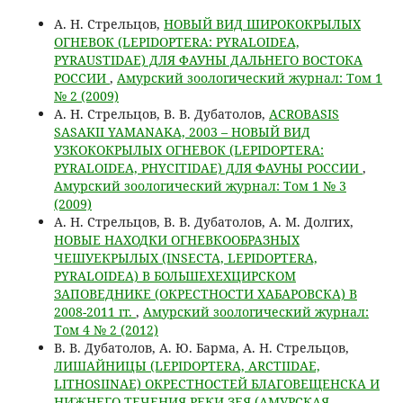
А. Н. Стрельцов,
НОВЫЙ ВИД ШИРОКОКРЫЛЫХ
ОГНЕВОК (LEPIDOPTERA: PYRALOIDEA,
PYRAUSTIDAE) ДЛЯ ФАУНЫ ДАЛЬНЕГО ВОСТОКА
РОССИИ
,
Амурский зоологический журнал: Том 1
№ 2 (2009)
А. Н. Стрельцов, В. В. Дубатолов,
ACROBASIS
SASAKII YAMANAKA, 2003 – НОВЫЙ ВИД
УЗКОКОКРЫЛЫХ ОГНЕВОК (LEPIDOPTERA:
PYRALOIDEA, PHYCITIDAE) ДЛЯ ФАУНЫ РОССИИ
,
Амурский зоологический журнал: Том 1 № 3
(2009)
А. Н. Стрельцов, В. В. Дубатолов, А. М. Долгих,
НОВЫЕ НАХОДКИ ОГНЕВКООБРАЗНЫХ
ЧЕШУЕКРЫЛЫХ (INSECTA, LEPIDOPTERA,
PYRALOIDEA) В БОЛЬШЕХЕХЦИРСКОМ
ЗАПОВЕДНИКЕ (ОКРЕСТНОСТИ ХАБАРОВСКА) В
2008-2011 гг.
,
Амурский зоологический журнал:
Том 4 № 2 (2012)
В. В. Дубатолов, А. Ю. Барма, А. Н. Стрельцов,
ЛИШАЙНИЦЫ (LEPIDOPTERA, ARCTIIDAE,
LITHOSIINAE) ОКРЕСТНОСТЕЙ БЛАГОВЕЩЕНСКА И
НИЖНЕГО ТЕЧЕНИЯ РЕКИ ЗЕЯ (АМУРСКАЯ