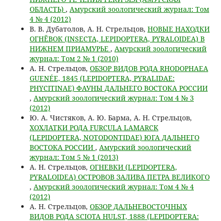
ОБЛАСТЬ)
,
Амурский зоологический журнал: Том
4 № 4 (2012)
В. В. Дубатолов, А. Н. Стрельцов,
НОВЫЕ НАХОДКИ
ОГНЁВОК (INSECTA, LEPIDOPTERA, PYRALOIDEA) В
НИЖНЕМ ПРИАМУРЬЕ
,
Амурский зоологический
журнал: Том 2 № 1 (2010)
А. Н. Стрельцов,
ОБЗОР ВИДОВ РОДА RHODOPHAEA
GUENÉE, 1845 (LEPIDOPTERA, PYRALIDAE:
PHYCITINAE) ФАУНЫ ДАЛЬНЕГО ВОСТОКА РОССИИ
,
Амурский зоологический журнал: Том 4 № 3
(2012)
Ю. А. Чистяков, А. Ю. Барма, А. Н. Стрельцов,
ХОХЛАТКИ РОДА FURCULA LAMARCK
(LEPIDOPTERA, NOTODONTIDAE) ЮГА ДАЛЬНЕГО
ВОСТОКА РОССИИ
,
Амурский зоологический
журнал: Том 5 № 1 (2013)
А. Н. Стрельцов,
ОГНЕВКИ (LEPIDOPTERA,
PYRALOIDEA) ОСТРОВОВ ЗАЛИВА ПЕТРА ВЕЛИКОГО
,
Амурский зоологический журнал: Том 4 № 4
(2012)
А. Н. Стрельцов,
ОБЗОР ДАЛЬНЕВОСТОЧНЫХ
ВИДОВ РОДА SCIOTA HULST, 1888 (LEPIDOPTERA: