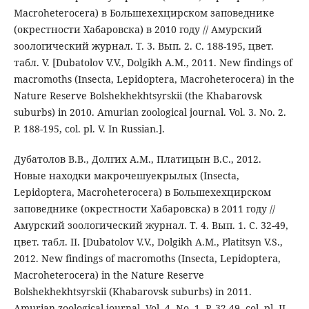
Macroheterocera) в Большехехцирском заповеднике
(окрестности Хабаровска) в 2010 году // Амурский
зоологический журнал. Т. 3. Вып. 2. С. 188-195, цвет.
табл. V. [Dubatolov V.V., Dolgikh A.M., 2011. New findings of
macromoths (Insecta, Lepidoptera, Macroheterocera) in the
Nature Reserve Bolshekhekhtsyrskii (the Khabarovsk
suburbs) in 2010. Amurian zoological journal. Vol. 3. No. 2.
P. 188-195, col. pl. V. In Russian.].
Дубатолов В.В., Долгих А.М., Платицын В.С., 2012.
Новые находки макрочешуекрылых (Insecta,
Lepidoptera, Macroheterocera) в Большехехцирском
заповеднике (окрестности Хабаровска) в 2011 году //
Амурский зоологический журнал. Т. 4. Вып. 1. С. 32-49,
цвет. табл. II. [Dubatolov V.V., Dolgikh A.M., Platitsyn V.S.,
2012. New findings of macromoths (Insecta, Lepidoptera,
Macroheterocera) in the Nature Reserve
Bolshekhekhtsyrskii (Khabarovsk suburbs) in 2011.
Amurian zoological journal. Vol. 4. No. 1. P. 32-49, col. pl. II.