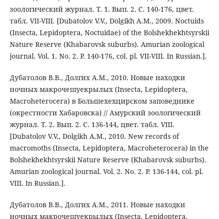
зоологический журнал. Т. 1. Вып. 2. С. 140-176, цвет.
табл. VII-VIII. [Dubatolov V.V., Dolgikh A.M., 2009. Noctuids
(Insecta, Lepidoptera, Noctuidae) of the Bolshekhekhtsyrskii
Nature Reserve (Khabarovsk suburbs). Amurian zoological
journal. Vol. 1. No. 2. P. 140-176, col. pl. VII-VIII. In Russian.].
Дубатолов В.В., Долгих А.М., 2010. Новые находки
ночных макрочешуекрылых (Insecta, Lepidoptera,
Macroheterocera) в Большехехцирском заповеднике
(окрестности Хабаровска) // Амурский зоологический
журнал. Т. 2. Вып. 2. С. 136-144, цвет. табл. VIII.
[Dubatolov V.V., Dolgikh A.M., 2010. New records of
macromoths (Insecta, Lepidoptera, Macroheterocera) in the
Bolshekhekhtsyrskii Nature Reserve (Khabarovsk suburbs).
Amurian zoological journal. Vol. 2. No. 2. P. 136-144, col. pl.
VIII. In Russian.].
Дубатолов В.В., Долгих А.М., 2011. Новые находки
ночных макрочешуекрылых (Insecta, Lepidoptera,