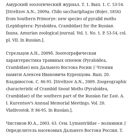
Амурский зоологический журнал. Т. 1. Вып. 1. С. 53-54.
[Streltzov A.N., 2009a. Chilo sacchariphagus (Bojer, 1856)
from Southern Primorye: new species of pyralid moths
(Lepidoptera: Pyraloidea, Crambidae) for the Russian
fauna. Amurian zoological journal. Vol. 1. No. 1. P. 53-54, col.
pl. VII. In Russian.].
Стрельцов А.Н., 2009б. Зоогеографическая
характеристика травяных огневок (Pyraloidea,
Crambidae) юга Дальнего Востока Росии // Чтения
памяти Алексея Ивановича Куренцова. Вып. 20.
Владивосток. С. 86-95. [Streltzov A.N., 2009. Zoogeographic
characteristic of Crambid Snout Moths (Pyraloidea,
Crambidae) of the southern part of the Russian Far East. A.
I. Kurentsov’s Annual Memorial Meetings. Vol. 20.
Vladivostok. P. 86-95. In Russian.].
Чистяков Ю.А., 2003. 63. Сем. Lymantriidae – волнянки //
Определитель насекомых Дальнего Востока России. Т.