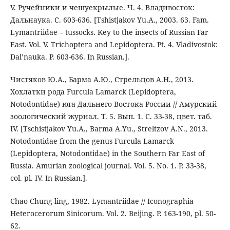
V. Ручейники и чешуекрылые. Ч. 4. Владивосток:
Дальнаука. С. 603-636. [Tshistjakov Yu.A., 2003. 63. Fam.
Lymantriidae – tussocks. Key to the insects of Russian Far
East. Vol. V. Trichoptera and Lepidoptera. Pt. 4. Vladivostok:
Dal’nauka. P. 603-636. In Russian.].
Чистяков Ю.А., Барма А.Ю., Стрельцов А.Н., 2013.
Хохлатки рода Furcula Lamarck (Lepidoptera,
Notodontidae) юга Дальнего Востока России // Амурский
зоологический журнал. Т. 5. Вып. 1. С. 33-38, цвет. таб.
IV. [Tschistjakov Yu.A., Barma A.Yu., Streltzov A.N., 2013.
Notodontidae from the genus Furcula Lamarck
(Lepidoptera, Notodontidae) in the Southern Far East of
Russia. Amurian zoological journal. Vol. 5. No. 1. P. 33-38,
col. pl. IV. In Russian.].
Chao Chung-ling, 1982. Lymantriidae // Iconographia
Heterocerorum Sinicorum. Vol. 2. Beijing. P. 163-190, pl. 50-
62.