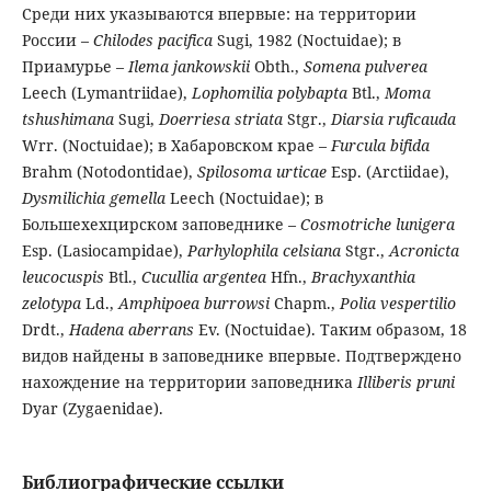
Среди них указываются впервые: на территории
России –
Chilodes pacifica
Sugi, 1982 (Noctuidae); в
Приамурье –
Ilema jankowskii
Obth.,
Somena pulverea
Leech (Lymantriidae),
Lophomilia polybapta
Btl.,
Moma
tshushimana
Sugi,
Doerriesa striata
Stgr.,
Diarsia ruficauda
Wrr. (Noctuidae); в Хабаровском крае –
Furcula bifida
Brahm (Notodontidae),
Spilosoma urticae
Esp. (Arctiidae),
Dysmilichia gemella
Leech (Noctuidae); в
Большехехцирском заповеднике –
Cosmotriche lunigera
Esp. (Lasiocampidae),
Parhylophila celsiana
Stgr.,
Acronicta
leucocuspis
Btl.,
Cucullia argentea
Hfn.,
Brachyxanthia
zelotypa
Ld.,
Amphipoea burrowsi
Chapm.,
Polia vespertilio
Drdt.,
Hadena aberrans
Ev. (Noctuidae). Таким образом, 18
видов найдены в заповеднике впервые. Подтверждено
нахождение на территории заповедника
Illiberis pruni
Dyar (Zygaenidae).
Библиографические ссылки