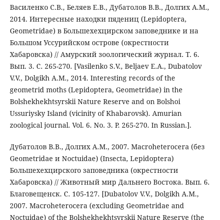
Василенко С.В., Беляев Е.В., Дубатолов В.В., Долгих А.М.,
2014. Интересные находки пядениц (Lepidoptera,
Geometridae) в Большехехцирском заповеднике и на
Большом Уссурийском острове (окрестности
Хабаровска) // Амурский зоологический журнал. Т. 6.
Вып. 3. С. 265-270. [Vasilenko S.V., Beljaev E.A., Dubatolov
V.V., Dolgikh A.M., 2014. Interesting records of the
geometrid moths (Lepidoptera, Geometridae) in the
Bolshekhekhtsyrskii Nature Reserve and on Bolshoi
Ussuriysky Island (vicinity of Khabarovsk). Amurian
zoological journal. Vol. 6. No. 3. P. 265-270. In Russian.].
Дубатолов В.В., Долгих А.М., 2007. Macroheterocera (без
Geometridae и Noctuidae) (Insecta, Lepidoptera)
Большехехцирского заповедника (окрестности
Хабаровска) // Животный мир Дальнего Востока. Вып. 6.
Благовещенск. С. 105-127. [Dubatolov V.V., Dolgikh A.M.,
2007. Macroheterocera (excluding Geometridae and
Noctuidae) of the Bolshekhekhtsyrskii Nature Reserve (the