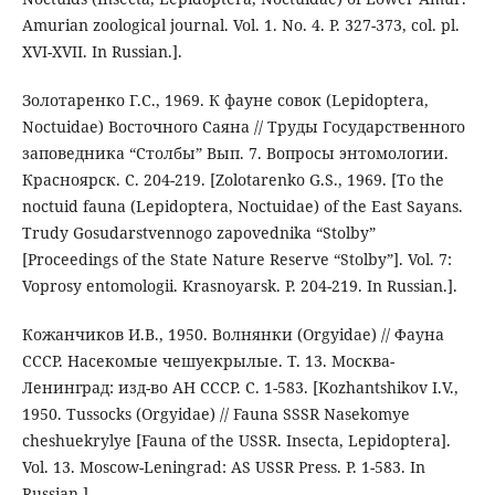
Amurian zoological journal. Vol. 1. No. 4. P. 327-373, col. pl.
XVI-XVII. In Russian.].
Золотаренко Г.С., 1969. К фауне совок (Lepidoptera,
Noctuidae) Восточного Саяна // Труды Государственного
заповедника “Столбы” Вып. 7. Вопросы энтомологии.
Красноярск. С. 204-219. [Zolotarenko G.S., 1969. [To the
noctuid fauna (Lepidoptera, Noctuidae) of the East Sayans.
Trudy Gosudarstvennogo zapovednika “Stolby”
[Proceedings of the State Nature Reserve “Stolby”]. Vol. 7:
Voprosy entomologii. Krasnoyarsk. P. 204-219. In Russian.].
Кожанчиков И.В., 1950. Волнянки (Orgyidae) // Фауна
СССР. Насекомые чешуекрылые. Т. 13. Москва-
Ленинград: изд-во АН СССР. С. 1-583. [Kozhantshikov I.V.,
1950. Tussocks (Orgyidae) // Fauna SSSR Nasekomye
cheshuekrylye [Fauna of the USSR. Insecta, Lepidoptera].
Vol. 13. Moscow-Leningrad: AS USSR Press. P. 1-583. In
Russian.].