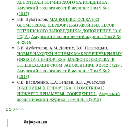
ALUCITIDAE) БОТЧИНСКОГО ЗАПОВЕДНИКА
,
Амурский зоологический журнал: Том 9 № 1
(2017)
В.В. Дубатолов,
MACROHERETOCERA БЕЗ
GEOMETRIDAE (LEPIDOPTERA) ХВОЙНЫХ ЛЕСОВ
БОТЧИНСКОГО ЗАПОВЕДНИКА: ДОПОЛНЕНИЕ 2016
ГОДА
,
Амурский зоологический журнал: Том 8 №
4 (2016)
В.В. Дубатолов, А.М. Долгих, В.С. Платицын,
НОВЫЕ НАХОДКИ НОЧНЫХ МАКРОЧЕШУЕКРЫЛЫХ
(INSECTA, LEPIDOPTERA, MACROHETEROCERA) В
БОЛЬШЕХЕХЦИРСКОМ ЗАПОВЕДНИКЕ В 2012 ГОДУ
,
Амурский зоологический журнал: Том 5 № 2
(2013)
C.В. Василенко, Е.А. Беляев, В.В. Дубатолов,
ПЯДЕНИЦЫ (LEPIDOPTERA, GEOMETRIDAE)
НИЖНЕГО ПРИАМУРЬЯ. СООБЩЕНИЕ I
,
Амурский
зоологический журнал: Том 5 № 3 (2013)
1
2
3
>
>>
Информация