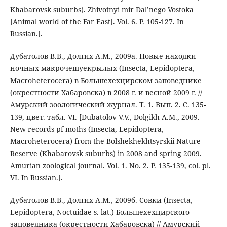
Khabarovsk suburbs). Zhivotnyi mir Dal’nego Vostoka
[Animal world of the Far East]. Vol. 6. P. 105-127. In
Russian.].
Дубатолов В.В., Долгих А.М., 2009а. Новые находки
ночных макрочешуекрылых (Insecta, Lepidoptera,
Macroheterocera) в Большехехцирском заповеднике
(окрестности Хабаровска) в 2008 г. и весной 2009 г. //
Амурский зоологический журнал. Т. 1. Вып. 2. С. 135-
139, цвет. табл. VI. [Dubatolov V.V., Dolgikh A.M., 2009.
New records pf moths (Insecta, Lepidoptera,
Macroheterocera) from the Bolshekhekhtsyrskii Nature
Reserve (Khabarovsk suburbs) in 2008 and spring 2009.
Amurian zoological journal. Vol. 1. No. 2. P. 135-139, col. pl.
VI. In Russian.].
Дубатолов В.В., Долгих А.М., 2009б. Совки (Insecta,
Lepidoptera, Noctuidae s. lat.) Большехехцирского
заповедника (окрестности Хабаровска) // Амурский