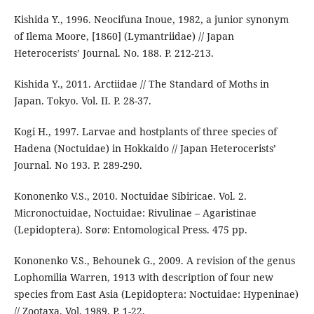
Kishida Y., 1996. Neocifuna Inoue, 1982, a junior synonym
of Ilema Moore, [1860] (Lymantriidae) // Japan
Heterocerists’ Journal. No. 188. P. 212-213.
Kishida Y., 2011. Arctiidae // The Standard of Moths in
Japan. Tokyo. Vol. II. P. 28-37.
Kogi H., 1997. Larvae and hostplants of three species of
Hadena (Noctuidae) in Hokkaido // Japan Heterocerists’
Journal. No 193. P. 289-290.
Kononenko V.S., 2010. Noctuidae Sibiricae. Vol. 2.
Micronoctuidae, Noctuidae: Rivulinae – Agaristinae
(Lepidoptera). Sorø: Entomological Press. 475 pp.
Kononenko V.S., Behounek G., 2009. A revision of the genus
Lophomilia Warren, 1913 with description of four new
species from East Asia (Lepidoptera: Noctuidae: Hypeninae)
// Zootaxa. Vol. 1989. P. 1-22.