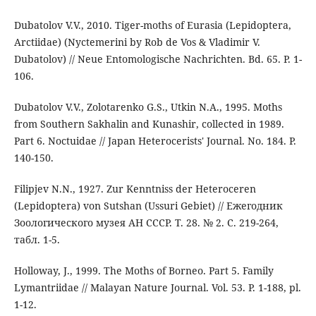
Dubatolov V.V., 2010. Tiger-moths of Eurasia (Lepidoptera,
Arctiidae) (Nyctemerini by Rob de Vos & Vladimir V.
Dubatolov) // Neue Entomologische Nachrichten. Bd. 65. P. 1-
106.
Dubatolov V.V., Zolotarenko G.S., Utkin N.A., 1995. Moths
from Southern Sakhalin and Kunashir, collected in 1989.
Part 6. Noctuidae // Japan Heterocerists' Journal. No. 184. P.
140-150.
Filipjev N.N., 1927. Zur Kenntniss der Heteroceren
(Lepidoptera) von Sutshan (Ussuri Gebiet) // Ежегодник
Зоологического музея АН СССР. Т. 28. № 2. С. 219-264,
табл. 1-5.
Holloway, J., 1999. The Moths of Borneo. Part 5. Family
Lymantriidae // Malayan Nature Journal. Vol. 53. P. 1-188, pl.
1-12.