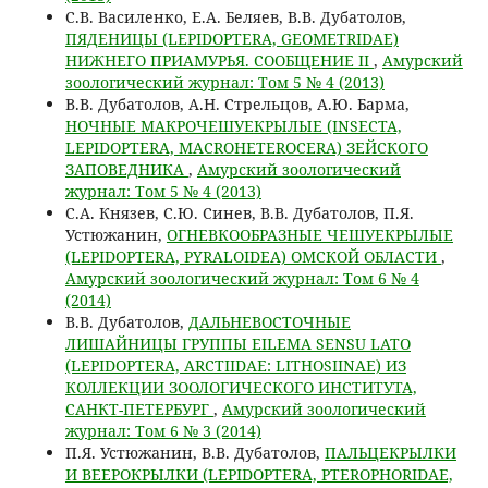
C.В. Василенко, Е.А. Беляев, В.В. Дубатолов,
ПЯДЕНИЦЫ (LEPIDOPTERA, GEOMETRIDAE)
НИЖНЕГО ПРИАМУРЬЯ. СООБЩЕНИЕ II
,
Амурский
зоологический журнал: Том 5 № 4 (2013)
В.В. Дубатолов, А.Н. Стрельцов, А.Ю. Барма,
НОЧНЫЕ МАКРОЧЕШУЕКРЫЛЫЕ (INSECTA,
LEPIDOPTERA, MACROHETEROCERA) ЗЕЙСКОГО
ЗАПОВЕДНИКА
,
Амурский зоологический
журнал: Том 5 № 4 (2013)
С.А. Князев, С.Ю. Синев, В.В. Дубатолов, П.Я.
Устюжанин,
ОГНЕВКООБРАЗНЫЕ ЧЕШУЕКРЫЛЫЕ
(LEPIDOPTERA, PYRALOIDEA) ОМСКОЙ ОБЛАСТИ
,
Амурский зоологический журнал: Том 6 № 4
(2014)
В.В. Дубатолов,
ДАЛЬНЕВОСТОЧНЫЕ
ЛИШАЙНИЦЫ ГРУППЫ EILEMA SENSU LATO
(LEPIDOPTERA, ARCTIIDAE: LITHOSIINAE) ИЗ
КОЛЛЕКЦИИ ЗООЛОГИЧЕСКОГО ИНСТИТУТА,
САНКТ-ПЕТЕРБУРГ
,
Амурский зоологический
журнал: Том 6 № 3 (2014)
П.Я. Устюжанин, В.В. Дубатолов,
ПАЛЬЦЕКРЫЛКИ
И ВЕЕРОКРЫЛКИ (LEPIDOPTERA, PTEROPHORIDAE,