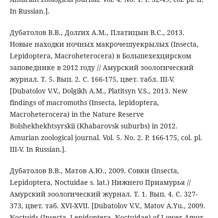
In Russian.].
Дубатолов В.В., Долгих А.М., Платицын В.С., 2013.
Новые находки ночных макрочешуекрылых (Insecta,
Lepidoptera, Macroheterocera) в Большехехцирском
заповеднике в 2012 году // Амурский зоологический
журнал. Т. 5. Вып. 2. С. 166-175, цвет. табл. III-V.
[Dubatolov V.V., Dolgikh A.M., Platitsyn V.S., 2013. New
findings of macromoths (Insecta, lepidoptera,
Macroheterocera) in the Nature Reserve
Bolshekhekhtsyrskii (Khabarovsk suburbs) in 2012.
Amurian zoological journal. Vol. 5. No. 2. P. 166-175, col. pl.
III-V. In Russian.].
Дубатолов В.В., Матов А.Ю., 2009. Совки (Insecta,
Lepidoptera, Noctuidae s. lat.) Нижнего Приамурья //
Амурский зоологический журнал. Т. 1. Вып. 4. С. 327-
373, цвет. таб. XVI-XVII. [Dubatolov V.V., Matov A.Yu., 2009.
Noctuids (Insecta, Lepidoptera, Noctuidae) of Lower Amur.