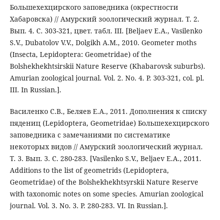
Большехехцирского заповедника (окрестности
Хабаровска) // Амурский зоологический журнал. Т. 2.
Вып. 4. С. 303-321, цвет. табл. III. [Beljaev E.A., Vasilenko
S.V., Dubatolov V.V., Dolgikh A.M., 2010. Geometer moths
(Insecta, Lepidoptera: Geometridae) of the
Bolshekhekhtsirskii Nature Reserve (Khabarovsk suburbs).
Amurian zoological journal. Vol. 2. No. 4. P. 303-321, col. pl.
III. In Russian.].
Василенко С.В., Беляев Е.А., 2011. Дополнения к списку
пядениц (Lepidoptera, Geometridae) Большехехцирского
заповедника с замечаниями по систематике
некоторых видов // Амурский зоологический журнал.
Т. 3. Вып. 3. С. 280-283. [Vasilenko S.V., Beljaev E.A., 2011.
Additions to the list of geometrids (Lepidoptera,
Geometridae) of the Bolshekhekhtsyrskii Nature Reserve
with taxonomic notes on some species. Amurian zoological
journal. Vol. 3. No. 3. P. 280-283. VI. In Russian.].