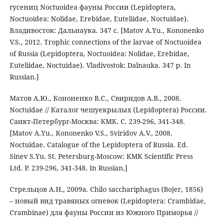
гусениц Noctuoidea фауны России (Lepidoptera,
Noctuoidea: Nolidae, Erebidae, Euteliidae, Noctuidae).
Владивосток: Дальнаука. 347 с. [Matov A.Yu., Kononenko
V.S., 2012. Trophic connections of the larvae of Noctuoidea
of Russia (Lepidoptera, Noctuoidea: Nolidae, Erebidae,
Euteliidae, Noctuidae). Vladivostok: Dalnauka. 347 p. In
Russian.]
Матов А.Ю., Кононенко В.С., Свиридов А.В., 2008.
Noctuidae // Каталог чешуекрылых (Lepidoptera) России.
Санкт-Петербург-Москва: КМК. С. 239-296, 341-348.
[Matov A.Yu., Kononenko V.S., Sviridov A.V., 2008.
Noctuidae. Catalogue of the Lepidoptera of Russia. Ed.
Sinev S.Yu. St. Petersburg-Moscow: KMK Scientific Press
Ltd. P. 239-296, 341-348. In Russian.]
Стрельцов А.Н., 2009а. Chilo sacchariphagus (Bojer, 1856)
– новый вид травяных огневок (Lepidoptera: Crambidae,
Crambinae) для фауны России из Южного Приморья //