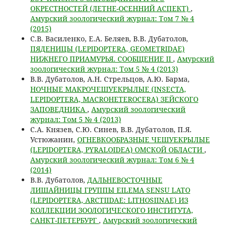
ОКРЕСТНОСТЕЙ (ЛЕТНЕ-ОСЕННИЙ АСПЕКТ)
,
Амурский зоологический журнал: Том 7 № 4
(2015)
C.В. Василенко, Е.А. Беляев, В.В. Дубатолов,
ПЯДЕНИЦЫ (LEPIDOPTERA, GEOMETRIDAE)
НИЖНЕГО ПРИАМУРЬЯ. СООБЩЕНИЕ II
,
Амурский
зоологический журнал: Том 5 № 4 (2013)
В.В. Дубатолов, А.Н. Стрельцов, А.Ю. Барма,
НОЧНЫЕ МАКРОЧЕШУЕКРЫЛЫЕ (INSECTA,
LEPIDOPTERA, MACROHETEROCERA) ЗЕЙСКОГО
ЗАПОВЕДНИКА
,
Амурский зоологический
журнал: Том 5 № 4 (2013)
С.А. Князев, С.Ю. Синев, В.В. Дубатолов, П.Я.
Устюжанин,
ОГНЕВКООБРАЗНЫЕ ЧЕШУЕКРЫЛЫЕ
(LEPIDOPTERA, PYRALOIDEA) ОМСКОЙ ОБЛАСТИ
,
Амурский зоологический журнал: Том 6 № 4
(2014)
В.В. Дубатолов,
ДАЛЬНЕВОСТОЧНЫЕ
ЛИШАЙНИЦЫ ГРУППЫ EILEMA SENSU LATO
(LEPIDOPTERA, ARCTIIDAE: LITHOSIINAE) ИЗ
КОЛЛЕКЦИИ ЗООЛОГИЧЕСКОГО ИНСТИТУТА,
САНКТ-ПЕТЕРБУРГ
,
Амурский зоологический