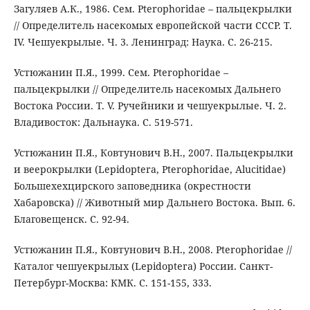
Загуляев А.К., 1986. Сем. Pterophoridae – пальцекрылки
// Определитель насекомых европейской части СССР. Т.
IV. Чешуекрылые. Ч. 3. Ленинград: Наука. С. 26-215.
Устюжанин П.Я., 1999. Сем. Pterophoridae –
пальцекрылки // Определитель насекомых Дальнего
Востока России. Т. V. Ручейники и чешуекрылые. Ч. 2.
Владивосток: Дальнаука. С. 519-571.
Устюжанин П.Я., Ковтунович В.Н., 2007. Пальцекрылки
и веерокрылки (Lepidoptera, Pterophoridae, Alucitidae)
Большехехцирского заповедника (окрестности
Хабаровска) // Животный мир Дальнего Востока. Вып. 6.
Благовещенск. С. 92-94.
Устюжанин П.Я., Ковтунович В.Н., 2008. Pterophoridae //
Каталог чешуекрылых (Lepidoptera) России. Санкт-
Петербург-Москва: КМК. С. 151-155, 333.