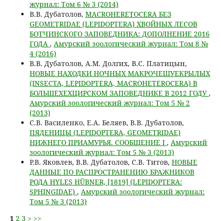
журнал: Том 6 № 3 (2014)
В.В. Дубатолов,
MACROHERETOCERA БЕЗ
GEOMETRIDAE (LEPIDOPTERA) ХВОЙНЫХ ЛЕСОВ
БОТЧИНСКОГО ЗАПОВЕДНИКА: ДОПОЛНЕНИЕ 2016
ГОДА
,
Амурский зоологический журнал: Том 8 №
4 (2016)
В.В. Дубатолов, А.М. Долгих, В.С. Платицын,
НОВЫЕ НАХОДКИ НОЧНЫХ МАКРОЧЕШУЕКРЫЛЫХ
(INSECTA, LEPIDOPTERA, MACROHETEROCERA) В
БОЛЬШЕХЕХЦИРСКОМ ЗАПОВЕДНИКЕ В 2012 ГОДУ
,
Амурский зоологический журнал: Том 5 № 2
(2013)
C.В. Василенко, Е.А. Беляев, В.В. Дубатолов,
ПЯДЕНИЦЫ (LEPIDOPTERA, GEOMETRIDAE)
НИЖНЕГО ПРИАМУРЬЯ. СООБЩЕНИЕ I
,
Амурский
зоологический журнал: Том 5 № 3 (2013)
Р.В. Яковлев, В.В. Дубатолов, С.В. Титов,
НОВЫЕ
ДАННЫЕ ПО РАСПРОСТРАНЕНИЮ БРАЖНИКОВ
РОДА HYLES HÜBNER, [1819] (LEPIDOPTERA:
SPHINGIDAE)
,
Амурский зоологический журнал:
Том 5 № 3 (2013)
1
2
3
>
>>