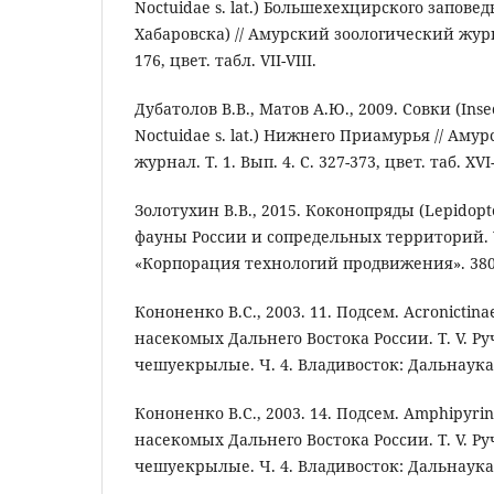
Noctuidae s. lat.) Большехехцирского запове
Хабаровска) // Амурский зоологический журнал
176, цвет. табл. VII-VIII.
Дубатолов В.В., Матов А.Ю., 2009. Совки (Inse
Noctuidae s. lat.) Нижнего Приамурья // Ам
журнал. Т. 1. Вып. 4. С. 327-373, цвет. таб. XVI-
Золотухин В.В., 2015. Коконопряды (Lepidopt
фауны России и сопредельных территорий. У
«Корпорация технологий продвижения». 380
Кононенко В.С., 2003. 11. Подсем. Acronictin
насекомых Дальнего Востока России. Т. V. Р
чешуекрылые. Ч. 4. Владивосток: Дальнаука. 
Кононенко В.С., 2003. 14. Подсем. Amphipyri
насекомых Дальнего Востока России. Т. V. Р
чешуекрылые. Ч. 4. Владивосток: Дальнаука. 