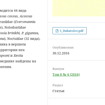
водится 44 вида
ssus cossus, Acossus
Uraniidae (
Eversmannia
s
), Notodontidae
5_Dubatolov.pdf
ia brinikhi, P. gigantea,
ana
), Noctuidae (32 вида),
ника в верхнем
Опубликован
ерритории юга
30.12.2016
mpsoni
и
Xestia
поведнике найдены на
анения.
Выпуск
Том 8 № 4 (2016)
Раздел
Статьи