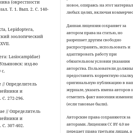
дника (окрестности
новое, опираясь на этот материал
. Т. 1. Вып. 2. С. 140-
любых целях, включая коммерчес
Данная лицензия сохраняет за
cta, Lepidoptera,
автором права на статью, но
урский зоологический
разрешает другим свободно
XVII.
распространять, использовать и
адаптировать работу при
era: Lasiocampidae)
обязательном условии указания
льяновск: изд-во
авторства. Пользователи должн
 с.
предоставить корректную ссылку
оригинальную публикацию в на
ae // Определитель
журнале, указать имена авторов 
учейники и
отметить факт внесения измене
С. 272-296.
(если таковые были).
nae // Определитель
Авторские права сохраняются за
учейники и
авторами. Лицензия CC BY 4.0 не
С. 307-402.
передает права третьим лицам, а