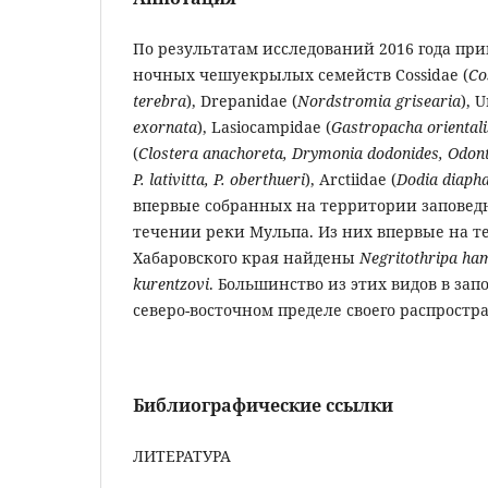
По результатам исследований 2016 года при
ночных чешуекрылых семейств Cossidae (
Co
terebra
), Drepanidae (
Nordstromia grisearia
), 
exornata
), Lasiocampidae (
Gastropacha orientali
(
Clostera anachoreta, Drymonia dodonides, Odontos
P. lativitta, P. oberthueri
), Arctiidae (
Dodia diaph
впервые собранных на территории заповед
течении реки Мульпа. Из них впервые на т
Хабаровского края найдены
Negritothripa ha
kurentzovi
. Большинство из этих видов в за
северо-восточном пределе своего распростр
Библиографические ссылки
ЛИТЕРАТУРА