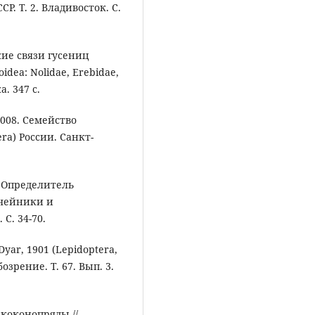
. Т. 2. Владивосток. С.
кие связи гусениц
idea: Nolidae, Erebidae,
а. 347 с.
2008. Семейство
ra) России. Санкт-
// Определитель
учейники и
С. 34-70.
yar, 1901 (Lepidoptera,
озрение. Т. 67. Вып. 3.
- коконопряды //