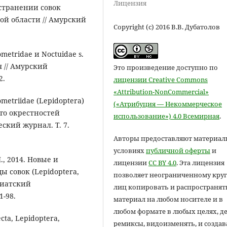
Лицензия
остранении совок
кой области // Амурский
Copyright (c) 2016 В.В. Дубатолов
metridae и Noctuidae s.
я // Амурский
Это произведение доступно по
2.
лицензии Creative Commons
«Attribution-NonCommercial»
metriidae (Lepidoptera)
(«Атрибуция — Некоммерческое
го окрестностей
использование») 4.0 Всемирная
.
еский журнал. Т. 7.
Авторы предоставляют материал
условиях
публичной оферты
и
., 2014. Новые и
лицензии
CC BY 4.0
. Эта лицензия
 совок (Lepidoptera,
позволяет неограниченному круг
азиатский
лиц копировать и распространят
1-98.
материал на любом носителе и в
любом формате в любых целях, д
cta, Lepidoptera,
ремиксы, видоизменять, и создав