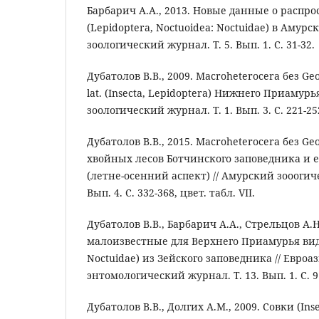
Барбарич А.А., 2013. Новые данные о распр
(Lepidoptera, Noctuoidea: Noctuidae) в Амурс
зоологический журнал. Т. 5. Вып. 1. С. 31-32.
Дубатолов В.В., 2009. Macroheterocera без Geo
lat. (Insecta, Lepidoptera) Нижнего Приамурь
зоологический журнал. Т. 1. Вып. 3. С. 221-25
Дубатолов В.В., 2015. Macroheterocera без Geo
хвойных лесов Ботчинского заповедника и е
(летне-осенний аспект) // Амурский зооогич
Вып. 4. С. 332-368, цвет. табл. VII.
Дубатолов В.В., Барбарич А.А., Стрельцов А.Н
малоизвестные для Верхнего Приамурья виды
Noctuidae) из Зейского заповедника // Евро
энтомологический журнал. Т. 13. Вып. 1. С. 9
Дубатолов В.В., Долгих А.М., 2009. Совки (Inse