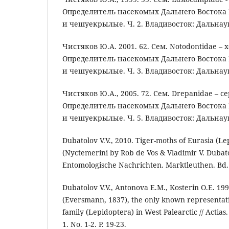
Определитель насекомых Дальнего Востока Р
и чешуекрылые. Ч. 2. Владивосток: Дальнаука
Чистяков Ю.А. 2001. 62. Сем. Notodontidae – х
Определитель насекомых Дальнего Востока Р
и чешуекрылые. Ч. 3. Владивосток: Дальнаука
Чистяков Ю.А., 2005. 72. Сем. Drepanidae – с
Определитель насекомых Дальнего Востока Р
и чешуекрылые. Ч. 5. Владивосток: Дальнаука
Dubatolov V.V., 2010. Tiger-moths of Eurasia (Le
(Nyctemerini by Rob de Vos & Vladimir V. Dubato
Entomologische Nachrichten. Marktleuthen. Bd. 6
Dubatolov V.V., Antonova E.M., Kosterin O.E. 1
(Eversmann, 1837), the only known representat
family (Lepidoptera) in West Palearctic // Actias
1. No. 1-2. P. 19-23.