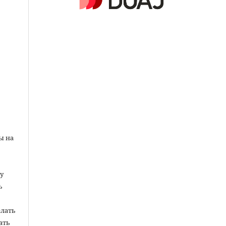
ы на
у
ь
елать
ать