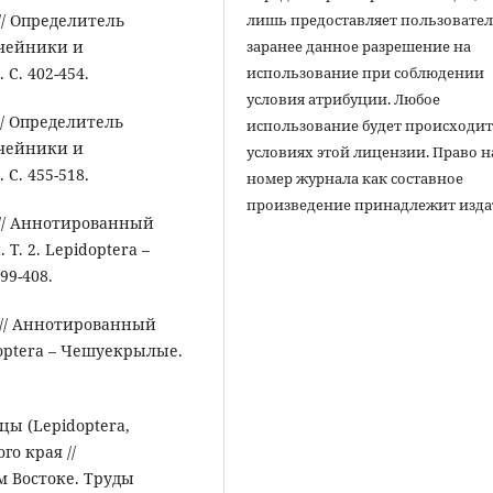
лишь предоставляет пользовате
 // Определитель
заранее данное разрешение на
учейники и
использование при соблюдении
С. 402-454.
условия атрибуции. Любое
 // Определитель
использование будет происходит
учейники и
условиях этой лицензии. Право н
С. 455-518.
номер журнала как составное
произведение принадлежит изда
ы // Аннотированный
Т. 2. Lepidoptera –
99-408.
и // Аннотированный
doptera – Чешуекрылые.
цы (Lepidoptera,
го края //
 Востоке. Труды