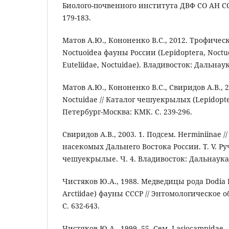
Биолого-почвенного института ДВФ СО АН СССР
179-183.
Матов А.Ю., Кононенко В.С., 2012. Трофичес
Noctuoidea фауны России (Lepidoptera, Noctuo
Euteliidae, Noctuidae). Владивосток: Дальнаук
Матов А.Ю., Кононенко В.С., Свиридов А.В., 
Noctuidae // Каталог чешуекрылых (Lepidopte
Петербург-Москва: КМК. С. 239-296.
Свиридов А.В., 2003. 1. Подсем. Herminiinae 
насекомых Дальнего Востока России. Т. V. Р
чешуекрылые. Ч. 4. Владивосток: Дальнаука. 
Чистяков Ю.А., 1988. Медведицы рода Dodia D
Arctiidae) фауны СССР // Энтомологическое об
С. 632-643.
Чистяков Ю.А., 1999. 55. Сем. Lasiocampidae 