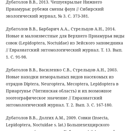
Дубатолов В.В., 2013. Чешуекрылые Нижнего
Приамурья: рубежи смены фаун // Сибирский
экологический журнал, № 3. С. 373-381.
Дубатолов В.В., Барбарич А.А., Стрельцов А.Н., 2014.
Новые и малоизвестные для Верхнего Приамурья виды
совок (Lepidoptera, Noctuidae) из Зейского заповедника
// Евразиатский энтомологический журнал. Т. 13. Вып.
1. С. 91-98.
Дубатолов В.В., Василенко С.В., Стрельцов А.Н., 2003.
Новые находки неморальных видов насекомых из
отрядов Diptera, Neuroptera, Mecoptera, Lepidoptera в
Приаргунье (Читинская область) и их возможное
зоогеографическое значение // Евразиатский
энтомологический журнал. Т. 2. Вып. 3. С. 167-180.
Дубатолов В.В., Долгих А.М., 2009. Совки (Insecta,
Lepidoptera, Noctuidae s. lat.) Большехехцирского