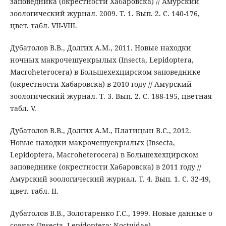
заповедника (окрестности Хабаровска) // Амурский
зоологический журнал. 2009. Т. 1. Вып. 2. С. 140-176,
цвет. табл. VII-VIII.
Дубатолов В.В., Долгих А.М., 2011. Новые находки
ночных макрочешуекрылых (Insecta, Lepidoptera,
Macroheterocera) в Большехехцирском заповеднике
(окрестности Хабаровска) в 2010 году // Амурский
зоологический журнал. Т. 3. Вып. 2. С. 188-195, цветная
табл. V.
Дубатолов В.В., Долгих А.М., Платицын В.С., 2012.
Новые находки макрочешуекрылых (Insecta,
Lepidoptera, Macroheterocera) в Большехехцирском
заповеднике (окрестности Хабаровска) в 2011 году //
Амурский зоологический журнал. Т. 4. Вып. 1. С. 32-49,
цвет. табл. II.
Дубатолов В.В., Золотаренко Г.С., 1999. Новые данные о
совках (Insecta, Lepidoptera: Noctuidae)