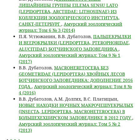
ЛИШАЙНИЦЫ ГРУППЫ EILEMA SENSU LATO
(LEPIDOPTERA, ARCTIIDAE: LITHOSIINAE) ИЗ
КОЛЛЕКЦИИ ЗООЛОГИЧЕСКОГО ИНСТИТУТА,
САНКТ-ПЕТЕРБУРГ
,
Амурский зоологический
журнал: Том 6 № 3 (2014)
П.Я. Устюжанин, В.В. Дубатолов,
ПАЛЬЦЕКРЫЛКИ
И ВЕЕРОКРЫЛКИ (LEPIDOPTERA, PTEROPHORIDAE,
ALUCITIDAE) БОТЧИНСКОГО ЗАПОВЕДНИКА
,
Амурский зоологический журнал: Том 9 № 1
(2017)
В.В. Дубатолов,
MACROHERETOCERA БЕЗ
GEOMETRIDAE (LEPIDOPTERA) ХВОЙНЫХ ЛЕСОВ
БОТЧИНСКОГО ЗАПОВЕДНИКА: ДОПОЛНЕНИЕ 2016
ГОДА
,
Амурский зоологический журнал: Том 8 №
4 (2016)
В.В. Дубатолов, А.М. Долгих, В.С. Платицын,
НОВЫЕ НАХОДКИ НОЧНЫХ МАКРОЧЕШУЕКРЫЛЫХ
(INSECTA, LEPIDOPTERA, MACROHETEROCERA) В
БОЛЬШЕХЕХЦИРСКОМ ЗАПОВЕДНИКЕ В 2012 ГОДУ
,
Амурский зоологический журнал: Том 5 № 2
(2013)