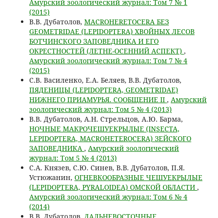
Амурский зоологический журнал: Том 7 № 1
(2015)
В.В. Дубатолов,
MACROHERETOCERA БЕЗ
GEOMETRIDAE (LEPIDOPTERA) ХВОЙНЫХ ЛЕСОВ
БОТЧИНСКОГО ЗАПОВЕДНИКА И ЕГО
ОКРЕСТНОСТЕЙ (ЛЕТНЕ-ОСЕННИЙ АСПЕКТ)
,
Амурский зоологический журнал: Том 7 № 4
(2015)
C.В. Василенко, Е.А. Беляев, В.В. Дубатолов,
ПЯДЕНИЦЫ (LEPIDOPTERA, GEOMETRIDAE)
НИЖНЕГО ПРИАМУРЬЯ. СООБЩЕНИЕ II
,
Амурский
зоологический журнал: Том 5 № 4 (2013)
В.В. Дубатолов, А.Н. Стрельцов, А.Ю. Барма,
НОЧНЫЕ МАКРОЧЕШУЕКРЫЛЫЕ (INSECTA,
LEPIDOPTERA, MACROHETEROCERA) ЗЕЙСКОГО
ЗАПОВЕДНИКА
,
Амурский зоологический
журнал: Том 5 № 4 (2013)
С.А. Князев, С.Ю. Синев, В.В. Дубатолов, П.Я.
Устюжанин,
ОГНЕВКООБРАЗНЫЕ ЧЕШУЕКРЫЛЫЕ
(LEPIDOPTERA, PYRALOIDEA) ОМСКОЙ ОБЛАСТИ
,
Амурский зоологический журнал: Том 6 № 4
(2014)
В.В. Дубатолов,
ДАЛЬНЕВОСТОЧНЫЕ