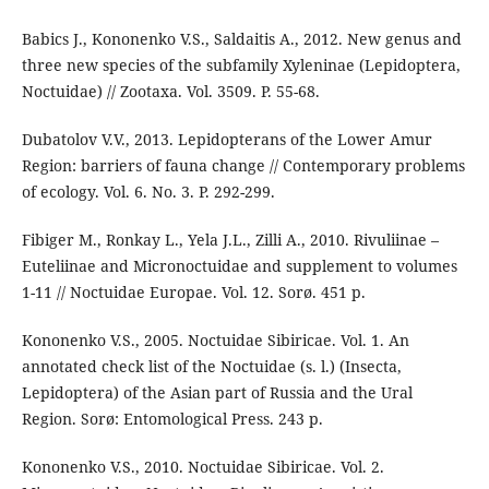
Babics J., Kononenko V.S., Saldaitis A., 2012. New genus and
three new species of the subfamily Xyleninae (Lepidoptera,
Noctuidae) // Zootaxa. Vol. 3509. P. 55-68.
Dubatolov V.V., 2013. Lepidopterans of the Lower Amur
Region: barriers of fauna change // Contemporary problems
of ecology. Vol. 6. No. 3. P. 292-299.
Fibiger M., Ronkay L., Yela J.L., Zilli A., 2010. Rivuliinae –
Euteliinae and Micronoctuidae and supplement to volumes
1-11 // Noctuidae Europae. Vol. 12. Sorø. 451 p.
Kononenko V.S., 2005. Noctuidae Sibiricae. Vol. 1. An
annotated check list of the Noctuidae (s. l.) (Insecta,
Lepidoptera) of the Asian part of Russia and the Ural
Region. Sorø: Entomological Press. 243 p.
Kononenko V.S., 2010. Noctuidae Sibiricae. Vol. 2.