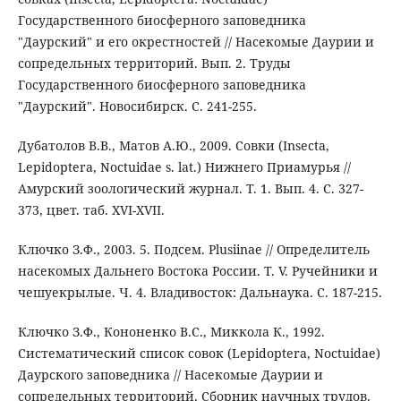
Государственного биосферного заповедника
"Даурский" и его окрестностей // Насекомые Даурии и
сопредельных территорий. Вып. 2. Труды
Государственного биосферного заповедника
"Даурский". Новосибирск. С. 241-255.
Дубатолов В.В., Матов А.Ю., 2009. Совки (Insecta,
Lepidoptera, Noctuidae s. lat.) Нижнего Приамурья //
Амурский зоологический журнал. Т. 1. Вып. 4. С. 327-
373, цвет. таб. XVI-XVII.
Ключко З.Ф., 2003. 5. Подсем. Plusiinae // Определитель
насекомых Дальнего Востока России. Т. V. Ручейники и
чешуекрылые. Ч. 4. Владивосток: Дальнаука. С. 187-215.
Ключко З.Ф., Кононенко В.С., Миккола К., 1992.
Систематический список совок (Lepidoptera, Noctuidae)
Даурского заповедника // Насекомые Даурии и
сопредельных территорий. Сборник научных трудов.