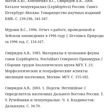
Матов А.Ю., Кононенко В.С., Свиридов А.В., 2008.
Каталог чешуекрылых (Lepidoptera) России. Санкт-
Петербург–Москва: Товарищество научных изданий
КМК. С. 239-296, 341-347.
Мурзин В.С., 1996. Отчет о работе, проведенной в
Зейском заповеднике в 1996 году // Летопись Природы
за 1996 год. С. 154-167.
Свиридов А.В., 1985. Материалы к познанию фауны
совок (Lepidoptera, Noctuidae) Северного Приамурья //
Сборник трудов Зоологического музея МГУ. Т. 23.
Морфологические и географические аспекты
эволюции насекомых. Москва: МГУ. С. 155-182.
Свиридов А.В., 2003. 1. Подсем. Herminiinae //
Определитель насекомых Дальнего Востока России. Т.
V. Ручейники и чешуекрылые. Ч. 4. Владивосток:
Дальнаука. С. 34-70.