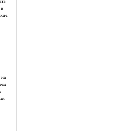
ать
 в
кие.
ы
 на
шем
и
ний