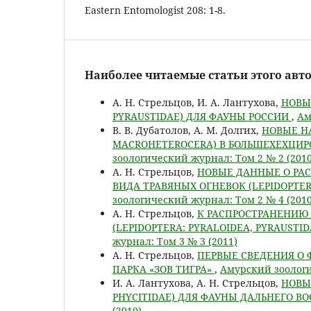
Eastern Entomologist 208: 1-8.
Наиболее читаемые статьи этого авто
А. Н. Стрельцов, И. А. Лантухова,
НОВЫ
PYRAUSTIDAE) ДЛЯ ФАУНЫ РОССИИ
,
Ам
В. В. Дубатолов, А. М. Долгих,
НОВЫЕ Н
MACROHETEROCERA) В БОЛЬШЕХЕХЦИР
зоологический журнал: Том 2 № 2 (2010
А. Н. Стрельцов,
НОВЫЕ ДАННЫЕ О РАС
ВИДА ТРАВЯНЫХ ОГНЕВОК (LEPIDOPTER
зоологический журнал: Том 2 № 4 (2010
А. Н. Стрельцов,
К РАСПРОСТРАНЕНИЮ 
(LEPIDOPTERA: PYRALOIDEA, PYRAUST
журнал: Том 3 № 3 (2011)
А. Н. Стрельцов,
ПЕРВЫЕ СВЕДЕНИЯ О 
ПАРКА «ЗОВ ТИГРА»
,
Амурский зоологи
И. А. Лантухова, А. Н. Стрельцов,
НОВЫ
PHYCITIDAE) ДЛЯ ФАУНЫ ДАЛЬНЕГО В
(2010)