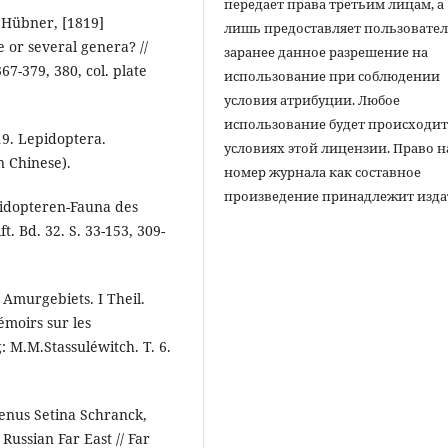
передает права третьим лицам, а
a Hübner, [1819]
лишь предоставляет пользовате
e or several genera? //
заранее данное разрешение на
67-379, 380, col. plate
использование при соблюдении
условия атрибуции. Любое
использование будет происходит
19. Lepidoptera.
условиях этой лицензии. Право н
In Chinese).
номер журнала как составное
произведение принадлежит изда
pidopteren-Fauna des
. Bd. 32. S. 33-153, 309-
Amurgebiets. I Theil.
moirs sur les
: M.M.Stassuléwitch. T. 6.
genus Setina Schranck,
 Russian Far East // Far