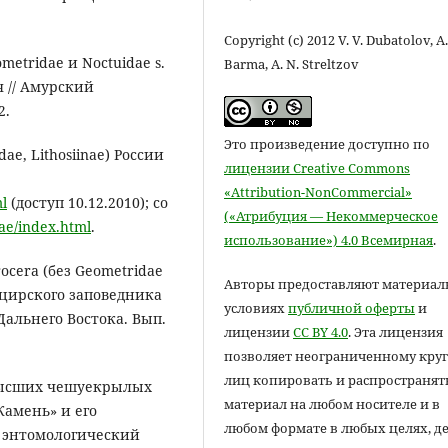
Copyright (c) 2012 V. V. Dubatolov, A.
metridae и Noctuidae s.
Barma, A. N. Streltzov
я // Амурский
2.
Это произведение доступно по
ae, Lithosiinae) России
лицензии Creative Commons
«Attribution-NonCommercial»
ml
(доступ 10.12.2010); со
(«Атрибуция — Некоммерческое
nae/index.html
.
использование») 4.0 Всемирная
.
rocera (без Geometridae
Авторы предоставляют материал
ехцирского заповедника
условиях
публичной оферты
и
Дальнего Востока. Вып.
лицензии
CC BY 4.0
. Эта лицензия
позволяет неограниченному круг
лиц копировать и распространят
 высших чешуекрылых
материал на любом носителе и в
Камень» и его
любом формате в любых целях, д
ий энтомологический