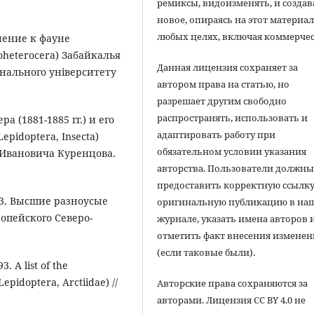
ремиксы, видоизменять, и создав
новое, опираясь на этот материал
любых целях, включая коммерчес
нение к фауне
heterocera) Забайкалья
Данная лицензия сохраняет за
онального унiверситету
автором права на статью, но
разрешает другим свободно
распространять, использовать и
а (1881-1885 гг.) и его
адаптировать работу при
pidoptera, Insecta)
обязательном условии указания
 Ивановича Куренцова.
авторства. Пользователи должн
предоставить корректную ссылку
003. Высшие разноусые
оригинальную публикацию в на
ропейского Северо-
журнале, указать имена авторов 
отметить факт внесения измене
(если таковые были).
3. A list of the
Lepidoptera, Arctiidae) //
Авторские права сохраняются за
авторами. Лицензия CC BY 4.0 не