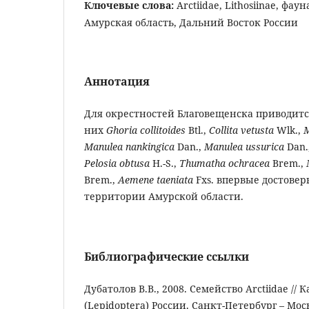
Ключевые слова:
Arctiidae, Lithosiinae, фау
Амурская область, Дальний Восток России
Аннотация
Для окрестностей Благовещенска приводится 
них
Ghoria collitoides
Btl.,
Collita
vetusta
Wlk.,
M
Manulea nankingica
Dan.,
Manulea ussurica
Dan.
Pelosia obtusa
H.-S.,
Thumatha ochracea
Brem.,
Brem.,
Aemene taeniata
Fxs. впервые достове
территории Амурской области.
Библиографические ссылки
Дубатолов В.В., 2008. Семейство Arctiidae /
(Lepidoptera) России. Санкт-Петербург – Мо