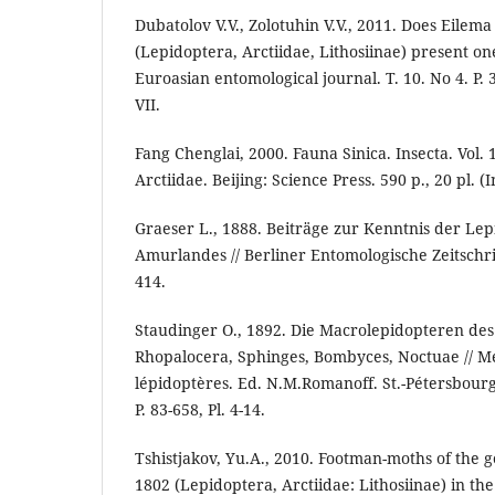
Dubatolov V.V., Zolotuhin V.V., 2011. Does Eilem
(Lepidoptera, Arctiidae, Lithosiinae) present on
Euroasian entomological journal. T. 10. No 4. P. 3
VII.
Fang Chenglai, 2000. Fauna Sinica. Insecta. Vol. 
Arctiidae. Beijing: Science Press. 590 p., 20 pl. (
Graeser L., 1888. Beiträge zur Kenntnis der Le
Amurlandes // Berliner Entomologische Zeitschrift
414.
Staudinger O., 1892. Die Macrolepidopteren des 
Rhopalocera, Sphinges, Bombyces, Noctuae // Mé
lépidoptères. Ed. N.M.Romanoff. St.-Pétersbourg
P. 83-658, Pl. 4-14.
Tshistjakov, Yu.A., 2010. Footman-moths of the 
1802 (Lepidoptera, Arctiidae: Lithosiinae) in the