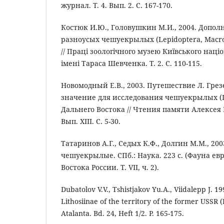
журнал. Т. 4. Вып. 2. С. 167-170.
Костюк И.Ю., Головушкин М.И., 2004. Допол
разноусых чешуекрылых (Lepidoptera, Macro
// Працi зоологiчного музею Киïвського нацi
iменi Тараса Шевченка. Т. 2. С. 110-115.
Новомодный Е.В., 2003. Путешествие Л. Грезер
значение для исследования чешуекрылых (Le
Дальнего Востока // Чтения памяти Алексея
Вып. XIII. С. 5-30.
Татаринов А.Г., Седых К.Ф., Долгин М.М., 2
чешуекрылые. СПб.: Наука. 223 с. (Фауна ев
Востока России. Т. VII, ч. 2).
Dubatolov V.V., Tshistjakov Yu.A., Viidalepp J. 199
Lithosiinae of the territory of the former USSR (
Atalanta. Bd. 24, Heft 1/2. P. 165-175.