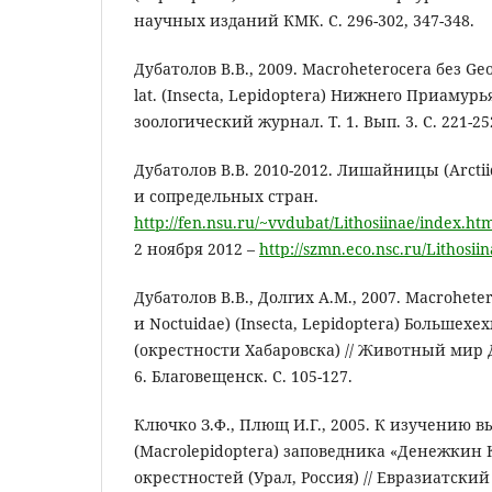
научных изданий КМК. С. 296-302, 347-348.
Дубатолов В.В., 2009. Macroheterocera без Geo
lat. (Insecta, Lepidoptera) Нижнего Приамурь
зоологический журнал. Т. 1. Вып. 3. С. 221-25
Дубатолов В.В. 2010-2012. Лишайницы (Arctiid
и сопредельных стран.
http://fen.nsu.ru/~vvdubat/Lithosiinae/index.ht
2 ноября 2012 –
http://szmn.eco.nsc.ru/Lithosii
Дубатолов В.В., Долгих А.М., 2007. Macrohete
и Noctuidae) (Insecta, Lepidoptera) Большех
(окрестности Хабаровска) // Животный мир 
6. Благовещенск. С. 105-127.
Ключко З.Ф., Плющ И.Г., 2005. К изучению
(Macrolepidoptera) заповедника «Денежкин 
окрестностей (Урал, Россия) // Евразиатск