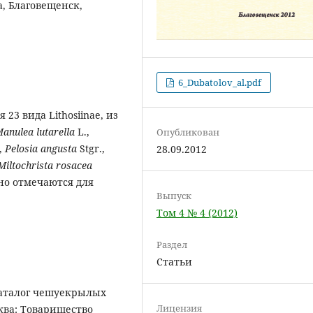
на, Благовещенск,
6_Dubatolov_al.pdf
23 вида Lithosiinae, из
anulea lutarella
L.,
Опубликован
,
Pelosia angusta
Stgr.,
28.09.2012
Miltochrista rosacea
рно отмечаются для
Выпуск
Том 4 № 4 (2012)
Раздел
Статьи
/ Каталог чешуекрылых
Лицензия
сква: Товарищество