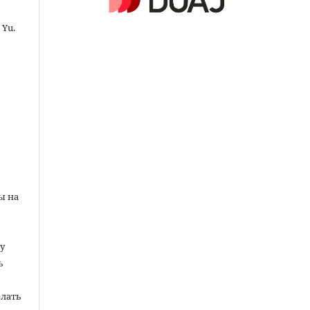
 Yu.
ы на
у
ь
елать