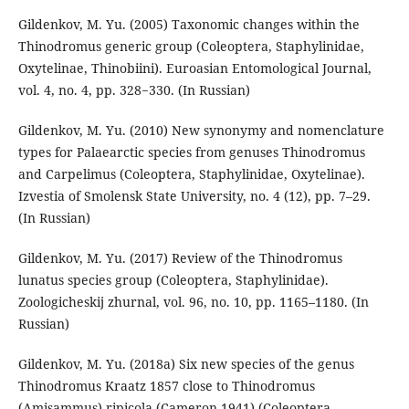
Gildenkov, M. Yu. (2005) Taxonomic changes within the
Thinodromus generic group (Coleoptera, Staphylinidae,
Oxytelinae, Thinobiini). Euroasian Entomological Journal,
vol. 4, no. 4, pp. 328−330. (In Russian)
Gildenkov, M. Yu. (2010) New synonymy and nomenclature
types for Palaearctic species from genuses Thinodromus
and Carpelimus (Coleoptera, Staphylinidae, Oxytelinae).
Izvestia of Smolensk State University, no. 4 (12), pp. 7–29.
(In Russian)
Gildenkov, M. Yu. (2017) Review of the Thinodromus
lunatus species group (Coleoptera, Staphylinidae).
Zoologicheskij zhurnal, vol. 96, no. 10, pp. 1165–1180. (In
Russian)
Gildenkov, M. Yu. (2018a) Six new species of the genus
Thinodromus Kraatz 1857 close to Thinodromus
(Amisammus) ripicola (Cameron 1941) (Coleoptera,