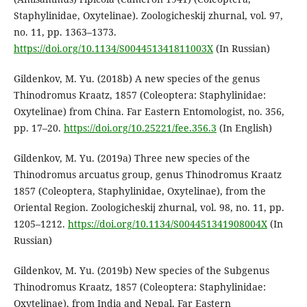
Staphylinidae, Oxytelinae). Zoologicheskij zhurnal, vol. 97,
no. 11, pp. 1363–1373.
https://doi.org/10.1134/S004451341811003X
(In Russian)
Gildenkov, M. Yu. (2018b) A new species of the genus
Thinodromus Kraatz, 1857 (Coleoptera: Staphylinidae:
Oxytelinae) from China. Far Eastern Entomologist, no. 356,
pp. 17–20.
https://doi.org/10.25221/fee.356.3
(In English)
Gildenkov, M. Yu. (2019a) Three new species of the
Thinodromus arcuatus group, genus Thinodromus Kraatz
1857 (Coleoptera, Staphylinidae, Oxytelinae), from the
Oriental Region. Zoologicheskij zhurnal, vol. 98, no. 11, pp.
1205–1212.
https://doi.org/10.1134/S004451341908004X
(In
Russian)
Gildenkov, M. Yu. (2019b) New species of the Subgenus
Thinodromus Kraatz, 1857 (Coleoptera: Staphylinidae:
Oxytelinae), from India and Nepal. Far Eastern