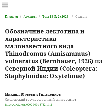
Главная
/
Архивы
/
Том 18 № 2 (2026)
/
Статьи
Обозначние лектотипа и
характеристика
малоизвестного вида
Thinodromus (Amisammus)
vulneratus (Bernhauer, 1926) из
Северной Индии (Coleoptera:
Staphylinidae: Oxytelinae)
Михаил Юрьевич Гильденков
Смоленский государственный университет
https://orcid.org/0000-0001-5752-1411