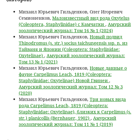
Михаил Юрьевич Гильденков, Олег Игоревич
Семионенков,
Малоизвестный вид рода Oxytelus
(Coleoptera, Staphylinidae) с Камчатки
,
Амурский
зоологический журнал: Том 16 № 1 (2024)
Михаил Юрьевич Гильденков,
Новый подвид
Thinodromus (s. str.) socius taichungensis ssp. n. из
Тайваня и Японии (Coleoptera: Staphylinidae:
Oxytelinae)
,
Амурский зоологический журнал:
Том 13 № 1 (2021)
Михаил Юрьевич Гильденков,
Новые данные о
фауне Carpelimus Leach, 1819 (Coleoptera:
Staphylinidae: Oxytelinae) Новой Гвинеи
,
Амурский зоологический журнал: Том 12 № 3
(2020)
Михаил Юрьевич Гильденков,
Три новых вида
рода Carpelimus Leach, 1819 (Coleoptera:
Staphylinidae: Oxytelinae), близких к Carpelimus (s.
str.) planicollis (Bernhauer, 1902)
,
Амурский
зоологический журнал: Том 11 № 1 (2019)