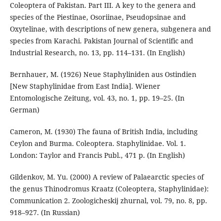
Coleoptera of Pakistan. Part III. A key to the genera and
species of the Piestinae, Osoriinae, Pseudopsinae and
Oxytelinae, with descriptions of new genera, subgenera and
species from Karachi. Pakistan Journal of Scientific and
Industrial Research, no. 13, pp. 114–131. (In English)
Bernhauer, M. (1926) Neue Staphyliniden aus Ostindien
[New Staphylinidae from East India]. Wiener
Entomologische Zeitung, vol. 43, no. 1, pp. 19–25. (In
German)
Cameron, M. (1930) The fauna of British India, including
Ceylon and Burma. Coleoptera. Staphylinidae. Vol. 1.
London: Taylor and Francis Publ., 471 p. (In English)
Gildenkov, M. Yu. (2000) A review of Palaearctic species of
the genus Thinodromus Kraatz (Coleoptera, Staphylinidae):
Communication 2. Zoologicheskij zhurnal, vol. 79, no. 8, pp.
918–927. (In Russian)