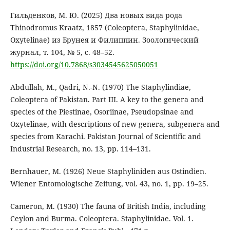
Гильденков, М. Ю. (2025) Два новых вида рода
Thinodromus Kraatz, 1857 (Coleoptera, Staphylinidae,
Oxytelinae) из Брунея и Филиппин. Зоологический
журнал, т. 104, № 5, с. 48–52.
https://doi.org/10.7868/s3034545625050051
Abdullah, M., Qadri, N.-N. (1970) The Staphylindiae,
Coleoptera of Pakistan. Part III. A key to the genera and
species of the Piestinae, Osoriinae, Pseudopsinae and
Oxytelinae, with descriptions of new genera, subgenera and
species from Karachi. Pakistan Journal of Scientific and
Industrial Research, no. 13, pp. 114–131.
Bernhauer, M. (1926) Neue Staphyliniden aus Ostindien.
Wiener Entomologische Zeitung, vol. 43, no. 1, pp. 19–25.
Cameron, M. (1930) The fauna of British India, including
Ceylon and Burma. Coleoptera. Staphylinidae. Vol. 1.