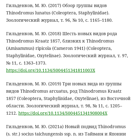
Гильденков, М. Ю. (2017) Обзор группы видов
Thinodromus lunatus (Сoleoptera, Staphylinidae).
Зоологический журнал, т. 96, № 10, с. 1165–1180.
Гильденков, М. Ю. (2018) Шесть новых видов рода
Thinodromus Kraatz 1857, близких к Thinodromus
(Amisammus) ripicola (Cameron 1941) (Coleoptera,
Staphylinidae, Oxytelinae). Зоологический журнал, т. 97,
№ 11, с. 1363–1373.
https://doi.org/10.1134/S004451341811003X
Гильденков, М. Ю. (2019) Три новых вида из группы
видов Thinodromus arcuatus, род Thinodromus Kraatz
1857 (Coleoptera, Staphylinidae, Oxytelinae), из Восточной
области. Зоологический журнал, т. 98, № 11, с. 1205–
1212.
https://doi.org/10.1134/S004451341908004X
Гильденков, М. Ю. (2021a) Новый подвид Thinodromus
(s. str.) socius taichungensis ssp. n. из Тайваня и Японии