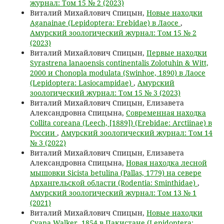
журнал: Том 15 № 2 (2023)
Виталий Михайлович Спицын,
Новые находки
Aganainae (Lepidoptera: Erebidae) в Лаосе
,
Амурский зоологический журнал: Том 15 № 2
(2023)
Виталий Михайлович Спицын,
Первые находки
Syrastrena lanaoensis continentalis Zolotuhin & Witt,
2000 и Chonopla modulata (Swinhoe, 1890) в Лаосе
(Lepidoptera: Lasiocampidae)
,
Амурский
зоологический журнал: Том 15 № 3 (2023)
Виталий Михайлович Спицын, Елизавета
Александровна Спицына,
Современная находка
Collita coreana (Leech, [1889]) (Erebidae: Arctiinae) в
России
,
Амурский зоологический журнал: Том 14
№ 3 (2022)
Виталий Михайлович Спицын, Елизавета
Александровна Спицына,
Новая находка лесной
мышовки Sicista betulina (Pallas, 1779) на севере
Архангельской области (Rodentia: Sminthidae)
,
Амурский зоологический журнал: Том 13 № 1
(2021)
Виталий Михайлович Спицын,
Новые находки
Cyana Walker, 1854 в Пакистане (Lepidoptera: