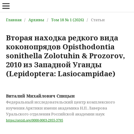
Главная
/
Архивы
/
Том 18 № 1 (2026)
/
Статьи
Вторая находка редкого вида
коконопрядов Opisthodontia
sonithella Zolotuhin & Prozorov,
2010 из Западной Уганды
(Lepidoptera: Lasiocampidae)
Виталий Михайлович Спицын
Федеральный исследовательский центр комплексного
изучения Арктики имени академика Н.П. Лаверова
Уральского отделения Российской академии наук
https://orcid.org/0000-0003-2955-3795