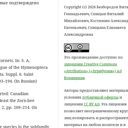
вые подтверждено
Copyright (c) 2026 Безбородов Вит
Геннадьевич, Спицын Виталий
Михайлович, Костюнин Алексан
Евгеньевич, Спицына Елизавета
Александровна
Это произведение доступно по
rnets. In: S. A.
лицензии Creative Commons
alogue of the Hymenoptera
«Attribution» («Атрибуция») 4.0
a. Suppl. 6. Saint
Всемирная
.
93–194. (In Russian)
Авторы предоставляют материал
erted: Canadian
условиях
публичной оферты
и
 least the Zorn-bee
лицензии
CC BY 4.0
. Эта лицензия
 2, pp. 209–214. (In
позволяет неограниченному круг
лиц копировать и распространят
материал на любом носителе и в
he species in the subfamily