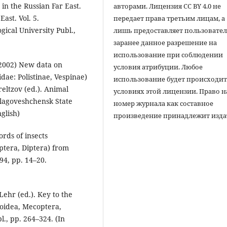
in the Russian Far East.
авторами. Лицензия CC BY 4.0 не
East. Vol. 5.
передает права третьим лицам, а
ical University Publ.,
лишь предоставляет пользовате
заранее данное разрешение на
использование при соблюдении
. (2002) New data on
условия атрибуции. Любое
dae: Polistinae, Vespinae)
использование будет происходит
reltzov (ed.). Animal
условиях этой лицензии. Право н
 Blagoveshchensk State
номер журнала как составное
glish)
произведение принадлежит изда
ords of insects
tera, Diptera) from
94, pp. 14–20.
Lehr (ed.). Key to the
eroidea, Mecoptera,
., pp. 264–324. (In