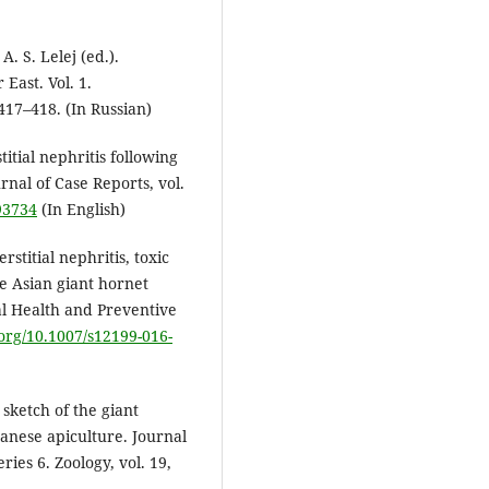
. S. Lelej (ed.).
East. Vol. 1.
417–418. (In Russian)
stitial nephritis following
rnal of Case Reports, vol.
93734
(In English)
erstitial nephritis, toxic
le Asian giant hornet
al Health and Preventive
.org/10.1007/s12199-016-
sketch of the giant
panese apiculture. Journal
ries 6. Zoology, vol. 19,