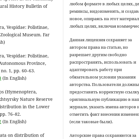
любом формате в любых целях, д
ral History Bulletin of
ремиксы, видоизменять, и создав
новое, опираясь на этот материал
любых целях, включая коммерчес
a, Vespidae: Polistinae,
an Zoological Museum. Far
Данная лицензия сохраняет за
sh)
автором права на статью, но
разрешает другим свободно
a, Vespidae: Polistinae,
распространять, использовать и
h Autonomous Province,
адаптировать работу при
no. 1, pp. 60–63.
обязательном условии указания
3
(In English)
авторства. Пользователи должн
asps (Hymenoptera,
предоставить корректную ссылку
ekhtsyrsky Nature Reserve
оригинальную публикацию в на
istribution in the Lower
журнале, указать имена авторов 
 pp. 76–82.
отметить факт внесения измене
2
(In English)
(если таковые были).
ata on distribution of
Авторские права сохраняются за