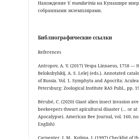
Нахождение
V
.
mandarinia
на Кунашире впер
собранными экземплярами.
Библиографические ссылки
References
Antropov, A. V. (2017) Vespa Linnaeus, 1758 — Ho
Belokobylskij, A. S. Lelej (eds.). Annotated cat
of Russia. Vol. 1. Symphyta and Apocrita: Aculeat
Petersburg: Zoological Institute RAS Publ., pp. 1
Bérubé, C. (2020) Giant alien insect invasion av
beekeepers thwart apicultural disaster (... or at
Apocalypse). American Bee Journal, vol. 160, no.
English)
Carpenter, J. M., Kojima, J. (1997) Checklist of t