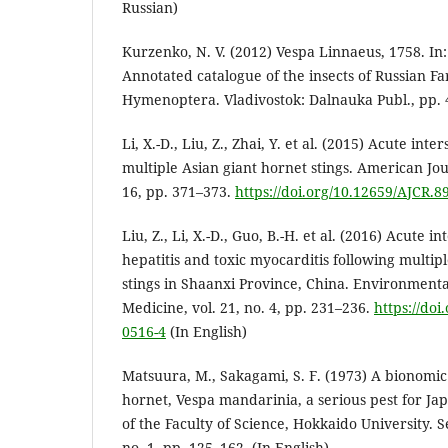
Russian)
Kurzenko, N. V. (2012) Vespa Linnaeus, 1758. In: A
Annotated catalogue of the insects of Russian Far 
Hymenoptera. Vladivostok: Dalnauka Publ., pp. 
Li, X.-D., Liu, Z., Zhai, Y. et al. (2015) Acute inter
multiple Asian giant hornet stings. American Jou
16, pp. 371–373.
https://doi.org/10.12659/AJCR.8
Liu, Z., Li, X.-D., Guo, B.-H. et al. (2016) Acute int
hepatitis and toxic myocarditis following multip
stings in Shaanxi Province, China. Environment
Medicine, vol. 21, no. 4, pp. 231–236.
https://doi
0516-4
(In English)
Matsuura, M., Sakagami, S. F. (1973) A bionomic 
hornet, Vespa mandarinia, a serious pest for Ja
of the Faculty of Science, Hokkaido University. Se
no. 1, pp. 125–162. (In English)