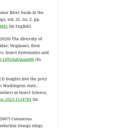
Amur River basin in the
y, vol. 32, no. 2, pp.
0045
(In English)
(2020) The diversity of
dae; Vespinae), their
es. Insect Systematics and
10.1093/isd/ixaa006
(In
23) Insights into the prey
n Washington state,
ntiers in Insect Science,
insc.2023.1134781
(In
 (2007) Cutaneous
ndarinia (wasp) stings