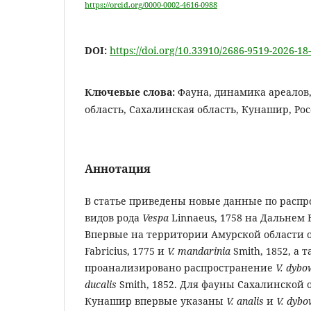
https://orcid.org/0000-0002-4616-0988
DOI:
https://doi.org/10.33910/2686-9519-2026-18
Ключевые слова:
Фауна, динамика ареалов,
область, Сахалинская область, Кунашир, Рос
Аннотация
В статье приведены новые данные по расп
видов рода
Vespa
Linnaeus, 1758 на Дальнем 
Впервые на территории Амурской области
Fabricius, 1775 и
V
.
mandarinia
Smith, 1852, а 
проанализировано распространение
V. dybo
ducalis
Smith, 1852. Для фауны Сахалинской о
Кунашир впервые указаны
V. analis
и
V. dybo