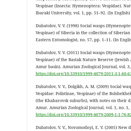
Vespinae (Insecta: Hymenoptera: Vespidae). Natu
Ibaraki University, vol. 1, pp. 51–92. (In English)
Dubatolov, V. V. (1998) Social wasps (Hymenopter
Vespinae) of Siberia in the collection of Siberi
Eastern Entomologist, no. 57, pp. 1–11. (In Engli
Dubatolov, V. V. (2011) Social wasps (Hymenopter
Vespinae) of the Bastak Nature Reserve (Jewis
Amur basin). Amurian Zoological Journal, vol. 3, 
https://doi.org/10.33910/1999-4079-2011-3-1-60-6
Dubatolov, V. V., Dolgikh, A. M. (2009) Social w
Vespidae: Polistinae, Vespinae) of the Bolshekh
(the Khabarovsk suburbs), with notes on their d
Amur. Amurian Zoological Journal, vol. 1, no. 1,
https://doi.org/10.33910/1999-4079-2009-1-1-76-8
Dubatolov, V. V., Novomodnyi, E. V. (2005) New d