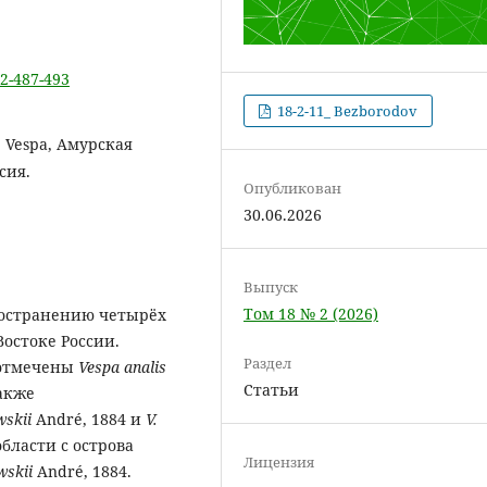
-2-487-493
18-2-11_ Bezborodov
 Vespa, Амурская
сия.
Опубликован
30.06.2026
Выпуск
Том 18 № 2 (2026)
ространению четырёх
Востоке России.
Раздел
 отмечены
Vespa
analis
Статьи
также
wskii
André, 1884 и
V
.
бласти с острова
Лицензия
wskii
André, 1884.