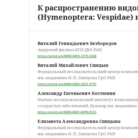
К распространению видов 
(Hymenoptera: Vespidae)
Виталий Геннадьевич Безбородов
Амурский филиал БСИ ДВО РАН
https://orcid.org/0000-0003-1970-2048
Виталий Михайлович Спицын
Федеральный исследовательский центр комплек
им. академика Н. П. Лаверова УрО РАН
https://orcid.org/0000-0003-2955-3795
Александр Евгеньевич Костюнин
Научно-исследовательский институт комплексн
сосудистых заболеваний, бульвар им. академика 
https://orcid.org/0000-0001-6099-0315
Елизавета Александровна Спицына
Федеральный исследовательский центр комплек
им. академика Н. П. Лаверова УрО РАН