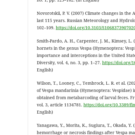
Novorotskii, P. V. (2007) Climate changes in the 
last 115 years. Russian Meteorology and Hydrolog
102–109.
https://doi.org/10.3103/S106837390702
Smith-Pardo, A. H., Carpenter, J. M., Kimsey, L. 
hornets in the genus Vespa (Hymenoptera: Vespi
importance and interceptions in the United Stat
Diversity, vol. 4, no. 3, pp. 1–27.
https://doi.org/
English)
Wilson, T., Looney, C., Tembrock, L. R. et al. (20
of Vespa mandarinia (Hymenoptera: Vespidae) i
obtained from metabarcoding of larval feces. Fro
vol. 3, article 1134781.
https://doi.org/10.3389/f
English)
Yanagawa, Y., Morita, K., Sugiura, T., Okada, Y.
hemorrhage or necrosis findings after Vespa ma