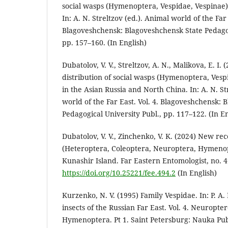
social wasps (Hymenoptera, Vespidae, Vespinae) 
In: A. N. Streltzov (ed.). Animal world of the Far 
Blagoveshchensk: Blagoveshchensk State Pedagog
pp. 157–160. (In English)
Dubatolov, V. V., Streltzov, A. N., Malikova, E. I
distribution of social wasps (Hymenoptera, Vespi
in the Asian Russia and North China. In: A. N. St
world of the Far East. Vol. 4. Blagoveshchensk:
Pedagogical University Publ., pp. 117–122. (In En
Dubatolov, V. V., Zinchenko, V. K. (2024) New rec
(Heteroptera, Coleoptera, Neuroptera, Hymenop
Kunashir Island. Far Eastern Entomologist, no. 4
https://doi.org/10.25221/fee.494.2
(In English)
Kurzenko, N. V. (1995) Family Vespidae. In: P. A. 
insects of the Russian Far East. Vol. 4. Neuropt
Hymenoptera. Pt 1. Saint Petersburg: Nauka Publ