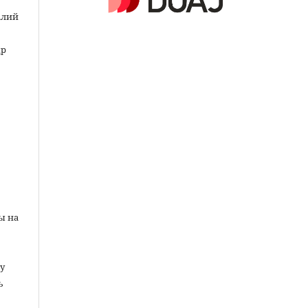
алий
др
ы на
у
ь