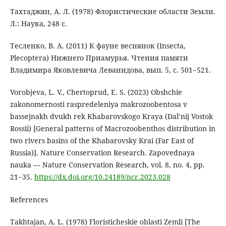
Тахтаджян, А. Л. (1978) Флористические области Земли.
Л.: Наука, 248 с.
Тесленко, В. А. (2011) К фауне веснянок (Insecta,
Plecoptera) Нижнего Приамурья. Чтения памяти
Владимира Яковлевича Леванидова, вып. 5, с. 501−521.
Vorobjeva, L. V., Chertoprud, E. S. (2023) Obshchie
zakonomernosti raspredeleniya makrozoobentosa v
bassejnakh dvukh rek Khabarovskogo Kraya (Dal’nij Vostok
Rossii) [General patterns of Macrozoobenthos distribution in
two rivers basins of the Khabarovsky Krai (Far East of
Russia)]. Nature Conservation Research. Zapovednaya
nauka — Nature Conservation Research, vol. 8, no. 4, рp.
21−35.
https://dx.doi.org/10.24189/ncr.2023.028
References
Takhtajan, A. L. (1978) Floristicheskie oblasti Zemli [The