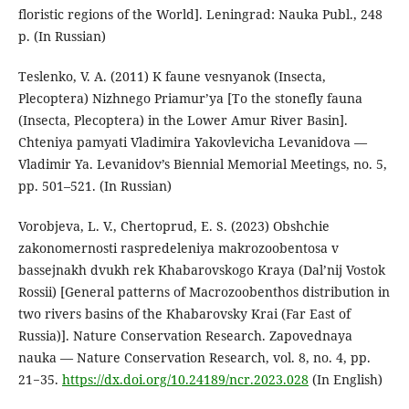
floristic regions of the World]. Leningrad: Nauka Publ., 248
p. (In Russian)
Teslenko, V. A. (2011) K faune vesnyanok (Insecta,
Plecoptera) Nizhnego Priamur’ya [To the stonefly fauna
(Insecta, Plecoptera) in the Lower Amur River Basin].
Chteniya pamyati Vladimira Yakovlevicha Levanidova —
Vladimir Ya. Levanidov’s Biennial Memorial Meetings, no. 5,
рp. 501–521. (In Russian)
Vorobjeva, L. V., Chertoprud, E. S. (2023) Obshchie
zakonomernosti raspredeleniya makrozoobentosa v
bassejnakh dvukh rek Khabarovskogo Kraya (Dal’nij Vostok
Rossii) [General patterns of Macrozoobenthos distribution in
two rivers basins of the Khabarovsky Krai (Far East of
Russia)]. Nature Conservation Research. Zapovednaya
nauka — Nature Conservation Research, vol. 8, no. 4, рp.
21−35.
https://dx.doi.org/10.24189/ncr.2023.028
(In English)