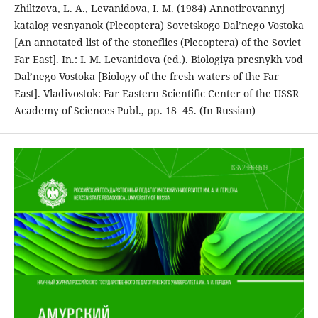
Zhiltzova, L. A., Levanidova, I. M. (1984) Annotirovannyj
katalog vesnyanok (Plecoptera) Sovetskogo Dal’nego Vostoka
[An annotated list of the stoneflies (Plecoptera) of the Soviet
Far East]. In.: I. M. Levanidova (ed.). Biologiya presnykh vod
Dal’nego Vostoka [Biology of the fresh waters of the Far
East]. Vladivostok: Far Eastern Scientific Center of the USSR
Academy of Sciences Publ., pp. 18−45. (In Russian)