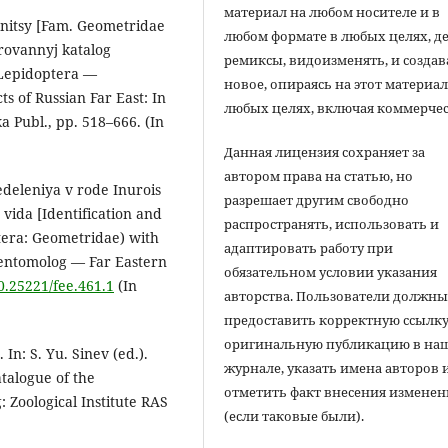
материал на любом носителе и в
enitsy [Fam. Geometridae
любом формате в любых целях, д
irovannyj katalog
ремиксы, видоизменять, и создав
. Lepidoptera —
новое, опираясь на этот материал
s of Russian Far East: In
любых целях, включая коммерчес
ka Publ., pp. 518–666. (In
Данная лицензия сохраняет за
автором права на статью, но
redeleniya v rode Inurois
разрешает другим свободно
vida [Identification and
распространять, использовать и
ptera: Geometridae) with
адаптировать работу при
j entomolog — Far Eastern
обязательном условии указания
10.25221/fee.461.1
(In
авторства. Пользователи должн
предоставить корректную ссылку
оригинальную публикацию в на
 In: S. Yu. Sinev (ed.).
журнале, указать имена авторов 
talogue of the
отметить факт внесения измене
: Zoological Institute RAS
(если таковые были).