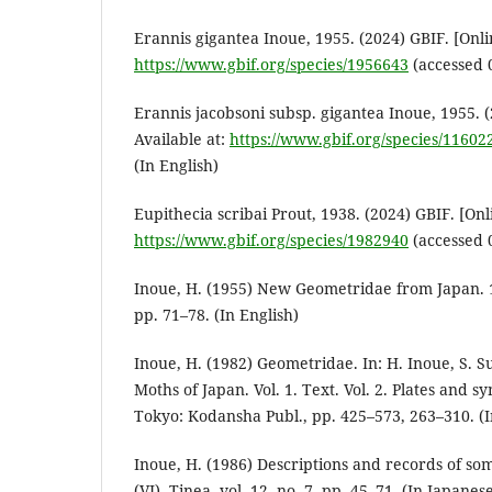
Erannis gigantea Inoue, 1955. (2024) GBIF. [Onlin
https://www.gbif.org/species/1956643
(accessed 0
Erannis jacobsoni subsp. gigantea Inoue, 1955. (
Available at:
https://www.gbif.org/species/11602
(In English)
Eupithecia scribai Prout, 1938. (2024) GBIF. [Onli
https://www.gbif.org/species/1982940
(accessed 0
Inoue, H. (1955) New Geometridae from Japan. 1.
pp. 71–78. (In English)
Inoue, H. (1982) Geometridae. In: H. Inoue, S. Su
Moths of Japan. Vol. 1. Text. Vol. 2. Plates and 
Tokyo: Kodansha Publ., pp. 425–573, 263–310. (
Inoue, H. (1986) Descriptions and records of s
(VI). Tinea, vol. 12, no. 7, pp. 45–71. (In Japanes