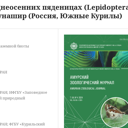
неосенних пяденицах (Lepidoptera
 Кунашир (Россия, Южные Курилы)
наземной биоты
 РАН
 РАН; ИФГБУ «Заповедное
ый природный
 РАН; ФГБУ «Курильский