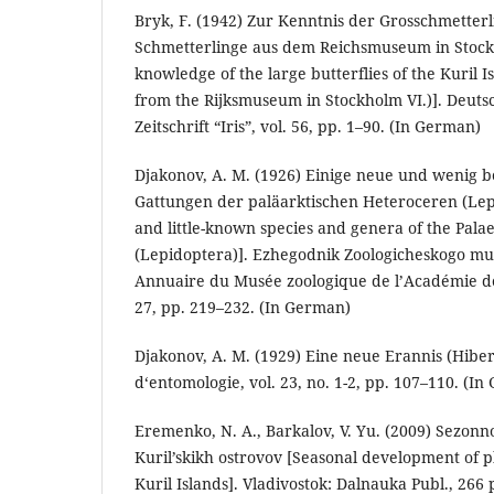
Bryk, F. (1942) Zur Kenntnis der Grosschmetter
Schmetterlinge aus dem Reichsmuseum in Stockh
knowledge of the large butterflies of the Kuril I
from the Rijksmuseum in Stockholm VI.)]. Deut
Zeitschrift “Iris”, vol. 56, pp. 1–90. (In German)
Djakonov, A. M. (1926) Einige neue und wenig 
Gattungen der paläarktischen Heteroceren (Le
and little-known species and genera of the Pala
(Lepidoptera)]. Ezhegodnik Zoologicheskogo m
Annuaire du Musée zoologique de l’Académie des
27, pp. 219–232. (In German)
Djakonov, A. M. (1929) Eine neue Erannis (Hibe
d‘entomologie, vol. 23, no. 1-2, pp. 107–110. (I
Eremenko, N. A., Barkalov, V. Yu. (2009) Sezonno
Kuril’skikh ostrovov [Seasonal development of p
Kuril Islands]. Vladivostok: Dalnauka Publ., 266 p