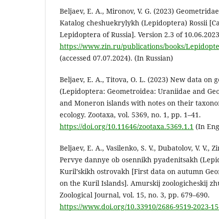
Beljaev, E. A., Mironov, V. G. (2023) Geometridae.
Katalog cheshuekrylykh (Lepidoptera) Rossii [Ca
Lepidoptera of Russia]. Version 2.3 of 10.06.2023.
https://www.zin.ru/publications/books/Lepidopt
(accessed 07.07.2024). (In Russian)
Beljaev, Е. A., Titova, O. L. (2023) New data on
(Lepidoptera: Geometroidea: Uraniidae and Ge
and Moneron islands with notes on their taxono
ecology. Zootaxa, vol. 5369, no. 1, pp. 1–41.
https://doi.org/10.11646/zootaxa.5369.1.1
(In Eng
Beljaev, E. A., Vasilenko, S. V., Dubatolov, V. V., 
Pervye dannye ob osennikh pyadenitsakh (Lepi
Kuril’skikh ostrovakh [First data on autumn Ge
on the Kuril Islands]. Amurskij zoologicheskij 
Zoological Journal, vol. 15, no. 3, pp. 679–690.
https://www.doi.org/10.33910/2686-9519-2023-15