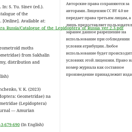
Авторские права сохраняются за
 In: S. Yu. Sinev (ed.).
авторами. Лицензия CC BY 4.0 не
talogue of the
передает права третьим лицам, а
 [Online]. Available at:
лишь предоставляет пользовате
era_Russia/Catalogue_of_the_Lepidoptera_of_Russia_ver.2.3.pdf
заранее данное разрешение на
использование при соблюдении
условия атрибуции. Любое
 geometroid moths
использование будет происходит
ometridae) from Sakhalin
условиях этой лицензии. Право н
my, distribution and
номер журнала как составное
произведение принадлежит изда
lish)
Zinchenko, V. K. (2023)
doptera: Geometridae) na
ometridae (Lepidoptera)
zhurnal — Amurian
-3-679-690
(In English)