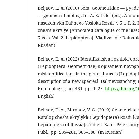
Beljaev, E. A. (2016) Sem. Geometridae — pyad
— geometrid moths]. In: A. S. Lelej (ed.). Annot
nasekomykh Dal’nego Vostoka Rossii: v 5 t. T. 2
cheshuekrylye [Annotated catalogue of the insect
5 vols. Vol. 2. Lepidoptera]. Vladivostok: Dalnau
Russian)
Beljaev, E. A. (2022) Identifikatsiya i oshibki op
(Lepidoptera: Geometridae) s opisaniem novogo 
misidentifications in the genus Inurois (Lepido
description of a new species]. Dal’nevostochny
Entomologist, no. 461, pp. 1–23.
https://doi.org/
English)
Beljaev, E. A., Mironov, V. G. (2019) Geometridae.
Katalog cheshuekrylykh (Lepidoptera) Rossii [Ca
Lepidoptera of Russia]. 2nd ed. Saint Petersburg
Publ., pp. 235–281, 385–388. (In Russian)