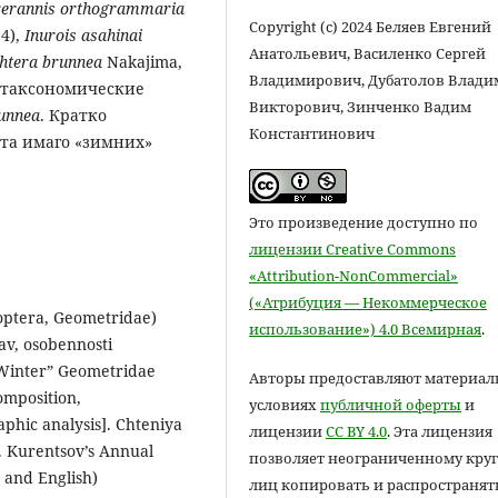
erannis orthogrammaria
Copyright (c) 2024 Беляев Евгений
4),
Inurois asahinai
Анатольевич, Василенко Сергей
htera brunnea
Nakajima,
Владимирович, Дубатолов Влади
ны таксономические
Викторович, Зинченко Вадим
unnea
. Кратко
Константинович
та имаго «зимних»
Это произведение доступно по
лицензии Creative Commons
«Attribution-NonCommercial»
(«Атрибуция — Некоммерческое
doptera, Geometridae)
использование») 4.0 Всемирная
.
av, osobennosti
 [“Winter” Geometridae
Авторы предоставляют материал
omposition,
условиях
публичной оферты
и
aphic analysis]. Chteniya
лицензии
CC BY 4.0
. Эта лицензия
. Kurentsov’s Annual
позволяет неограниченному круг
 and English)
лиц копировать и распространят