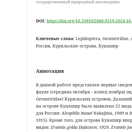
государственный природный заповедник»
DOI:
https://doi.org/10.33910/2686-9519-2024-16
Ключевые слова:
Lepidoptera, Geometridae,
Россия, Курильские острова, Кунашир
Аннотация
В данной работе представлен первые сведе
фауне (середина октября – конец ноября) пя
Geometridae) Курильских островов, Дальний 
на острове Кунашир было выявлено 22 вида,
для России:
Alsophila inouei
Nakajima, 1989 и
I
1915). Кроме того, для острова Кунашир вп
видов:
Erannis golda
Djakonov, 1929,
Erannis j