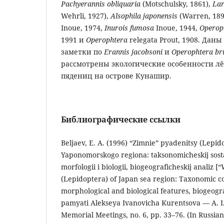
Pachyerannis obliquaria
(Motschulsky, 1861),
Lar
Wehrli, 1927),
Alsophila japonensis
(Warren, 189
Inoue, 1974,
Inurois fumosa
Inoue, 1944,
Operop
1991 и
Operophtera
relegata Prout, 1908. Да
заметки по
Erannis jacobsoni
и
Operophtera br
рассмотрены экологические особенности лё
пядениц на острове Кунашир.
Библиографические ссылки
Beljaev, E. A. (1996) “Zimnie” pyadenitsy (Lepi
Yaponomorskogo regiona: taksonomicheskij sost
morfologii i biologii, biogeograficheskij analiz
(Lepidoptera) of Japan sea region: Taxonomic c
morphological and biological features, biogeogr
pamyati Alekseya Ivanovicha Kurentsova — A. I
Memorial Meetings, no. 6, pp. 33–76. (In Russian