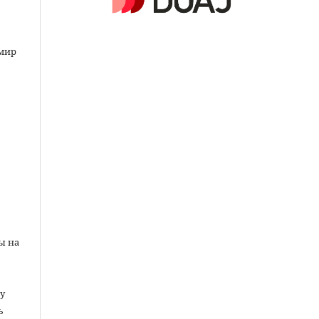
мир
ы на
у
ь