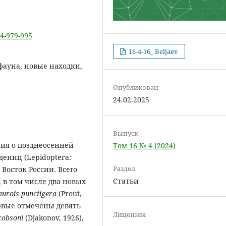
-4-979-995
16-4-16_ Beljaev
 фауна, новые находки,
Опубликован
24.02.2025
Выпуск
ния о позднеосенней
Том 16 № 4 (2024)
дениц (Lepidoptera:
Раздел
Восток России. Всего
Статьи
 в том числе два новых
nurois punctigera
(Prout,
ервые отмечены девять
Лицензия
acobsoni
(Djakonov, 1926),