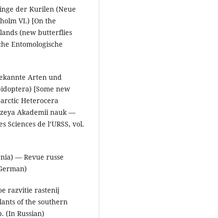
linge der Kurilen (Neue
olm VI.) [On the
slands (new butterflies
sche Entomologische
bekannte Arten und
pidoptera) [Some new
earctic Heterocera
uzeya Akademii nauk —
 Sciences de l’URSS, vol.
rnia) — Revue russe
n German)
e razvitie rastenij
lants of the southern
. (In Russian)