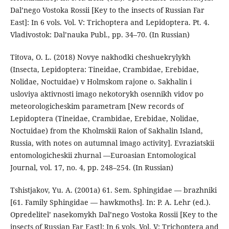
Dal’nego Vostoka Rossii [Key to the insects of Russian Far
East]: In 6 vols. Vol. V: Trichoptera and Lepidoptera. Pt. 4.
Vladivostok: Dal’nauka Publ., pp. 34–70. (In Russian)
Titova, O. L. (2018) Novye nakhodki cheshuekrylykh
(Insecta, Lepidoptera: Tineidae, Crambidae, Erebidae,
Nolidae, Noctuidae) v Holmskom rajone o. Sakhalin i
usloviya aktivnosti imago nekotorykh osennikh vidov po
meteorologicheskim parametram [New records of
Lepidoptera (Tineidae, Crambidae, Erebidae, Nolidae,
Noctuidae) from the Kholmskii Raion of Sakhalin Island,
Russia, with notes on autumnal imago activity]. Evraziatskii
entomologicheskii zhurnal —Euroasian Entomological
Journal, vol. 17, no. 4, pp. 248–254. (In Russian)
Tshistjakov, Yu. A. (2001a) 61. Sem. Sphingidae — brazhniki
[61. Family Sphingidae — hawkmoths]. In: P. A. Lehr (ed.).
Opredelitel’ nasekomykh Dal’nego Vostoka Rossii [Key to the
insects of Russian Far East]: In 6 vols. Vol. V: Trichoptera and