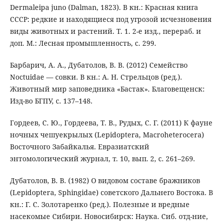
Dermaleipa juno (Dalman, 1823). В кн.: Красная книга
СССР: редкие и находящиеся под угрозой исчезновения
виды животных и растений. Т. 1. 2-е изд., перераб. и
доп. М.: Лесная промышленность, с. 299.
Барбарич, А. А., Дубатолов, В. В. (2012) Семейство
Noctuidae — совки. В кн.: А. Н. Стрельцов (ред.).
Животный мир заповедника «Бастак». Благовещенск:
Изд-во БГПУ, с. 137–148.
Гордеев, С. Ю., Гордеева, Т. В., Рудых, С. Г. (2011) К фауне
ночных чешуекрылых (Lepidoptera, Macroheterocera)
Восточного Забайкалья. Евразиатский
энтомологический журнал, т. 10, вып. 2, с. 261–269.
Дубатолов, В. В. (1982) О видовом составе бражников
(Lepidoptera, Sphingidae) советского Дальнего Востока. В
кн.: Г. С. Золотаренко (ред.). Полезные и вредные
насекомые Сибири. Новосибирск: Наука. Сиб. отд-ние,