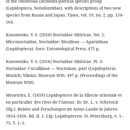
of the Odontosia carmelita-patricia species group
(Lepidoptera, Notodontidae), with descriptions of two new
species from Russia and Japan. Tinea, vol. 19, no. 2, pp. 154–
164.
Kononenko, V. S. (2010) Noctuidae Sibiricae. Vol. 2:
Micronoctuidae, Noctuidae: Rivulinae — Agaristinae
(Lepidoptera). Soro: Entomological Press, 475 p.
Kononenko, V. S. (2016) Noctuidae Sibiricae. Pt. 3:
Noctuidae: Cuculliinae — Noctuinae, part (Lepidoptera).
Munich; Vilnius: Museum Witt, 497 p. (Proceedings of the
Museum Witt).
Menetries, E. (1859) Lepidopteres de la Siberie orientale et
en particulier des rives de l’Amour. In: Dr. L. v. Schrenck
(Hg.). Reisen und Forschungen im Amur-Lande in Jahren
1854–1856. Bd. II. 1. Lfg: Lepidopteren. St.-Petersburg, S. 1–
75, T. 1–5.