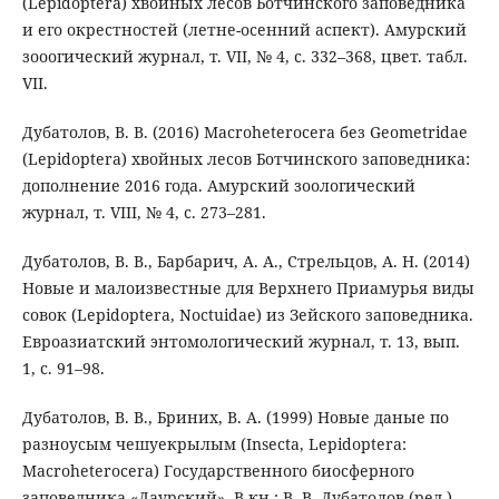
(Lepidoptera) хвойных лесов Ботчинского заповедника
и его окрестностей (летне-осенний аспект). Амурский
зооогический журнал, т. VII, № 4, с. 332–368, цвет. табл.
VII.
Дубатолов, В. В. (2016) Macroheterocera без Geometridae
(Lepidoptera) хвойных лесов Ботчинского заповедника:
дополнение 2016 года. Амурский зоологический
журнал, т. VIII, № 4, с. 273–281.
Дубатолов, В. В., Барбарич, А. А., Стрельцов, А. Н. (2014)
Новые и малоизвестные для Верхнего Приамурья виды
совок (Lepidoptera, Noctuidae) из Зейского заповедника.
Евроазиатский энтомологический журнал, т. 13, вып.
1, с. 91–98.
Дубатолов, В. В., Бриних, В. А. (1999) Новые даные по
разноусым чешуекрылым (Insecta, Lepidoptera:
Macroheterocera) Государственного биосферного
заповедника «Даурский». В кн.: В. В. Дубатолов (ред.).