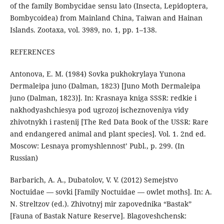
of the family Bombycidae sensu lato (Insecta, Lepidoptera,
Bombycoidea) from Mainland China, Taiwan and Hainan
Islands. Zootaxa, vol. 3989, no. 1, pp. 1–138.
REFERENCES
Antonova, E. M. (1984) Sovka pukhokrylaya Yunona
Dermaleipa juno (Dalman, 1823) [Juno Moth Dermaleipa
juno (Dalman, 1823)]. In: Krasnaya kniga SSSR: redkie i
nakhodyashchiesya pod ugrozoj ischeznoveniya vidy
zhivotnykh i rastenij [The Red Data Book of the USSR: Rare
and endangered animal and plant species]. Vol. 1. 2nd ed.
Moscow: Lesnaya promyshlennost’ Publ., p. 299. (In
Russian)
Barbarich, A. A., Dubatolov, V. V. (2012) Semejstvo
Noctuidae — sovki [Family Noctuidae — owlet moths]. In: A.
N. Streltzov (ed.). Zhivotnyj mir zapovednika “Bastak”
[Fauna of Bastak Nature Reserve]. Blagoveshchensk: