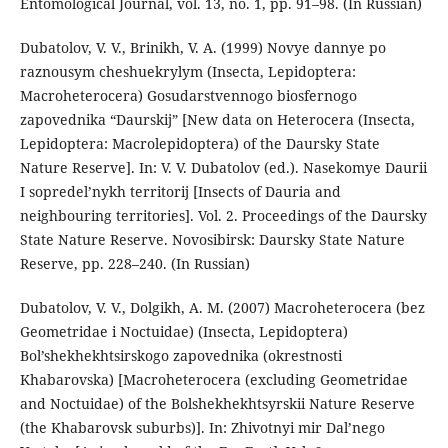
Entomological Journal, vol. 13, no. 1, pp. 91–98. (In Russian)
Dubatolov, V. V., Brinikh, V. A. (1999) Novye dannye po
raznousym cheshuekrylym (Insecta, Lepidoptera:
Macroheterocera) Gosudarstvennogo biosfernogo
zapovednika “Daurskij” [New data on Heterocera (Insecta,
Lepidoptera: Macrolepidoptera) of the Daursky State
Nature Reserve]. In: V. V. Dubatolov (ed.). Nasekomye Daurii
I sopredel’nykh territorij [Insects of Dauria and
neighbouring territories]. Vol. 2. Proceedings of the Daursky
State Nature Reserve. Novosibirsk: Daursky State Nature
Reserve, pp. 228–240. (In Russian)
Dubatolov, V. V., Dolgikh, A. M. (2007) Macroheterocera (bez
Geometridae i Noctuidae) (Insecta, Lepidoptera)
Bol’shekhekhtsirskogo zapovednika (okrestnosti
Khabarovska) [Macroheterocera (excluding Geometridae
and Noctuidae) of the Bolshekhekhtsyrskii Nature Reserve
(the Khabarovsk suburbs)]. In: Zhivotnyi mir Dal’nego