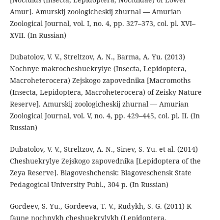
Amur]. Amurskij zoologicheskij zhurnal — Amurian
Zoological Journal, vol. I, no. 4, pp. 327–373, col. pl. XVI–
XVII. (In Russian)
Dubatolov, V. V., Streltzov, A. N., Barma, A. Yu. (2013)
Nochnye makrocheshuekrylye (Insecta, Lepidoptera,
Macroheterocera) Zejskogo zapovednika [Macromoths
(Insecta, Lepidoptera, Macroheterocera) of Zeisky Nature
Reserve]. Amurskij zoologicheskij zhurnal — Amurian
Zoological Journal, vol. V, no. 4, pp. 429–445, col. pl. II. (In
Russian)
Dubatolov, V. V., Streltzov, A. N., Sinev, S. Yu. et al. (2014)
Cheshuekrylye Zejskogo zapovednika [Lepidoptera of the
Zeya Reserve]. Blagoveshchensk: Blagoveschensk State
Pedagogical University Publ., 304 p. (In Russian)
Gordeev, S. Yu., Gordeeva, T. V., Rudykh, S. G. (2011) K
faune nochnykh cheshuekrylykh (Lepidoptera,