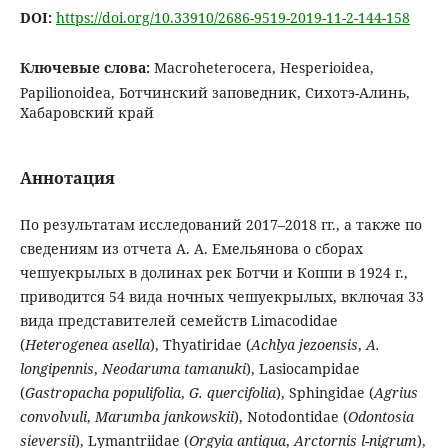
DOI:
https://doi.org/10.33910/2686-9519-2019-11-2-144-158
Ключевые слова:
Macroheterocera, Hesperioidea,
Papilionoidea, Ботчинский заповедник, Сихотэ-Алинь,
Хабаровский край
Аннотация
По результатам исследований 2017–2018 гг., а также по
сведениям из отчета А. А. Емельянова о сборах
чешуекрылых в долинах рек Ботчи и Коппи в 1924 г.,
приводится 54 вида ночных чешуекрылых, включая 33
вида представителей семейств Limacodidae
(
Heterogenea asella
), Thyatiridae (
Achlya
jezoensis
,
A.
longipennis
,
Neodaruma tamanuki
), Lasiocampidae
(
Gastropacha populifolia
,
G. quercifolia
), Sphingidae (
Agrius
convolvuli
,
Marumba jankowskii
), Notodontidae (
Odontosia
sieversii
), Lymantriidae (
Orgyia antiqua
,
Arctornis
l-nigrum
),