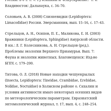
Владивосток: Дальнаука, с. 34–70.
Соловьев, А. В. (2008) Слизневидки (Lepidoptera:
Limacodidae) России. Эверсманния, вып. 15–16, с. 17–43.
Стрельцов, А. Н., Осипов, П. Е., Маликова, Е. И. (2003)
Бражники (Lepidoptera, Sphingidae) Амурской области.
В кн.: Л. Г. Колесникова, А. Н. Стрельцов (ред.).
Проблемы экологии Верхнего Приамурья. Вып. 7:
Фауна и экология животных. Благовещенск: Изд-во
БГПУ, с. 179–200.
Титова, О. Л. (2018) Новые находки чешуекрылых
(Insecta, Lepidoptera: Tineidae, Crambidae, Erebidae,
Nolidae, Noctuidae) в Холмском районе о. Сахалин и
условия активности имаго некоторых осенних видов
по метеорологическим параметрам. Евразиатский
энтомологический журнал, т. 17, вып. 4, с. 248–254.