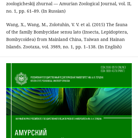
zoologicheskij zhurnal — Amurian Zoological Journal, vol. II,
no. 1, pp. 61–89. (In Russian)
Wang, X., Wang, M., Zolotuhin, V. V. et al. (2015) The fauna
of the family Bombycidae sensu lato (Insecta, Lepidoptera,
Bombycoidea) from Mainland China, Taiwan and Hainan
Islands. Zootaxa, vol. 3989, no. 1, pp. 1–138. (In English)