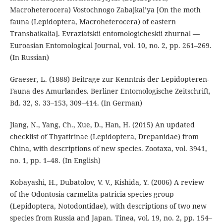
Macroheterocera) Vostochnogo Zabajkal’ya [On the moth
fauna (Lepidoptera, Macroheterocera) of eastern
Transbaikalia]. Evraziatskii entomologicheskii zhurnal —
Euroasian Entomological Journal, vol. 10, no. 2, pp. 261–269.
(In Russian)
Graeser, L. (1888) Beitrage zur Kenntnis der Lepidopteren-
Fauna des Amurlandes. Berliner Entomologische Zeitschrift,
Bd. 32, S. 33–153, 309–414. (In German)
Jiang, N., Yang, Ch., Xue, D., Han, H. (2015) An updated
checklist of Thyatirinae (Lepidoptera, Drepanidae) from
China, with descriptions of new species. Zootaxa, vol. 3941,
no. 1, pp. 1–48. (In English)
Kobayashi, H., Dubatolov, V. V., Kishida, Y. (2006) A review
of the Odontosia carmelita-patricia species group
(Lepidoptera, Notodontidae), with descriptions of two new
species from Russia and Japan. Tinea, vol. 19, no. 2, pp. 154–