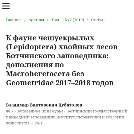
Главная
/
Архивы
/
Том 11 № 2 (2019)
/
Статьи
К фауне чешуекрылых
(Lepidoptera) хвойных лесов
Ботчинского заповедника:
дополнения по
Macroheretocera без
Geometridae 2017–2018 годов
Владимир Викторович Дубатолов
ФГУ «Заповедное Приамурье»; Ботчинский государственный
природный заповедник; Институт систематики и экологии
животных СО РАН