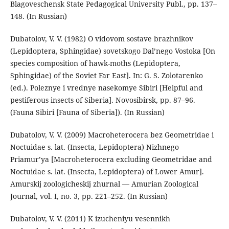
Blagoveschensk State Pedagogical University Publ., pp. 137–
148. (In Russian)
Dubatolov, V. V. (1982) O vidovom sostave brazhnikov
(Lepidoptera, Sphingidae) sovetskogo Dal’nego Vostoka [On
species composition of hawk-moths (Lepidoptera,
Sphingidae) of the Soviet Far East]. In: G. S. Zolotarenko
(ed.). Poleznye i vrednye nasekomye Sibiri [Helpful and
pestiferous insects of Siberia]. Novosibirsk, pp. 87–96.
(Fauna Sibiri [Fauna of Siberia]). (In Russian)
Dubatolov, V. V. (2009) Macroheterocera bez Geometridae i
Noctuidae s. lat. (Insecta, Lepidoptera) Nizhnego
Priamur’ya [Macroheterocera excluding Geometridae and
Noctuidae s. lat. (Insecta, Lepidoptera) of Lower Amur].
Amurskij zoologicheskij zhurnal — Amurian Zoological
Journal, vol. I, no. 3, pp. 221–252. (In Russian)
Dubatolov, V. V. (2011) K izucheniyu vesennikh