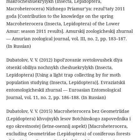
makrocheshuekrylykh (Insecta, Lepidoptera,
Macroheterocera) Nizhnego Priamur’ya: rezul’taty 2011
goda [Contribution to the knowledge on the spring
Macroheterocera (Insecta, Lepidoptera) of the Lower
Amur: season 2011 results]. Amurskij zoologicheskij zhurnal
— Amurian zoological journal, vol. III, no. 2, pp. 183–187.
(In Russian)
Dubatolov, V. V. (2012) Ispol’zovanie svetolovushek dlya
otsenki obiliya nochnykh cheshuekrylykh (Insecta,
Lepidoptera) [Using a light trap collecting by for moth
population studying (Insecta, Lepidoptera)]. Evraziatskii
entomologicheskii zhurnal — Euroasian Entomological
Journal, vol. 11, no. 2, pp. 186–188. (In Russian)
Dubatolov, V. V. (2015) Macroheterocera bez Geometriidae
(Lepidoptera) khvojnykh lesov Botchinskogo zapovednika i
ego okrestnostej (letne-osennij aspekt) [Macroheterocera,
excluding Geometridae (Lepidoptera) of coniferous forests