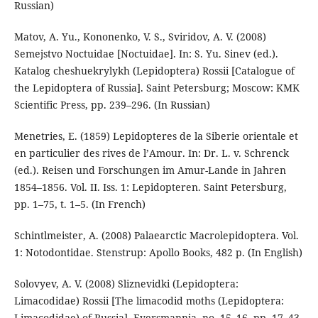
Russian)
Matov, A. Yu., Kononenko, V. S., Sviridov, A. V. (2008)
Semejstvo Noctuidae [Noctuidae]. In: S. Yu. Sinev (ed.).
Katalog cheshuekrylykh (Lepidoptera) Rossii [Catalogue of
the Lepidoptera of Russia]. Saint Petersburg; Moscow: KMK
Scientific Press, pp. 239–296. (In Russian)
Menetries, E. (1859) Lepidopteres de la Siberie orientale et
en particulier des rives de l’Amour. In: Dr. L. v. Schrenck
(ed.). Reisen und Forschungen im Amur-Lande in Jahren
1854–1856. Vol. II. Iss. 1: Lepidopteren. Saint Petersburg,
pp. 1–75, t. 1–5. (In French)
Schintlmeister, A. (2008) Palaearctic Macrolepidoptera. Vol.
1: Notodontidae. Stenstrup: Apollo Books, 482 p. (In English)
Solovyev, A. V. (2008) Sliznevidki (Lepidoptera:
Limacodidae) Rossii [The limacodid moths (Lepidoptera:
Limacodidae) of Russia]. Eversmannia, no. 15–16, pp. 17–43.