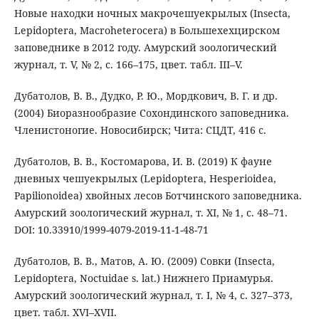
Новые находки ночных макрочешуекрылых (Insecta,
Lepidoptera, Macroheterocera) в Большехехцирском
заповеднике в 2012 году. Амурский зоологический
журнал, т. V, № 2, с. 166–175, цвет. табл. III–V.
Дубатолов, В. В., Дудко, Р. Ю., Мордкович, В. Г. и др.
(2004) Биоразнообразие Сохондинского заповедника.
Членистоногие. Новосибирск; Чита: СЦДТ, 416 с.
Дубатолов, В. В., Костомарова, И. В. (2019) К фауне
дневных чешуекрылых (Lepidoptera, Hesperioidea,
Papilionoidea) хвойных лесов Ботчинского заповедника.
Амурский зоологический журнал, т. XI, № 1, с. 48–71.
DOI: 10.33910/1999-4079-2019-11-1-48-71
Дубатолов, В. В., Матов, А. Ю. (2009) Совки (Insecta,
Lepidoptera, Noctuidae s. lat.) Нижнего Приамурья.
Амурский зоологический журнал, т. I, № 4, с. 327–373,
цвет. табл. XVI–XVII.