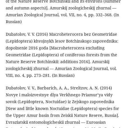
of the Nature Reserve Botchinskii and its environs (summer
and autumn aspects)]. Amurskij zoologicheskij zhurnal —
Amurian Zoological Journal, vol. VII, no. 4, pp. 332–368. (In
Russian)
Dubatolov, V. V. (2016) Macroheterocera bez Geometridae
(Lepidoptera) khvojnykh lesov Botchinskogo zapovednika:
dopolnenie 2016 goda [Macroheterocera excluding
Geometridae (Lepidoptera) of coniferous forests from the
Nature Reserve Botchinskii: additions 2016]. Amurskij
zoologicheskij zhurnal — Amurian Zoological Journal, vol.
VIII, no. 4, pp. 273–281. (In Russian)
Dubatolov, V. V., Barbarich, A. A., Streltzov, A. N. (2014)
Novye i maloizvestnye dlya Verkhnego Priamur’ya vidy
sovok (Lepidoptera, Noctuidae) iz Zejskogo zapovednika
[New and little known Noctuidae (Lepidoptera) species for
the Upper Amur basin from Zeiskii Nature Reseve, Russia].
Evraziatskii entomologicheskii zhurnal — Euroasian