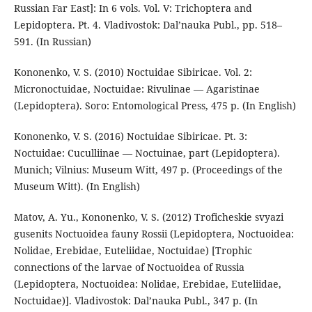
Russian Far East]: In 6 vols. Vol. V: Trichoptera and
Lepidoptera. Pt. 4. Vladivostok: Dal’nauka Publ., pp. 518–
591. (In Russian)
Kononenko, V. S. (2010) Noctuidae Sibiricae. Vol. 2:
Micronoctuidae, Noctuidae: Rivulinae — Agaristinae
(Lepidoptera). Soro: Entomological Press, 475 p. (In English)
Kononenko, V. S. (2016) Noctuidae Sibiricae. Pt. 3:
Noctuidae: Cuculliinae — Noctuinae, part (Lepidoptera).
Munich; Vilnius: Museum Witt, 497 p. (Proceedings of the
Museum Witt). (In English)
Matov, A. Yu., Kononenko, V. S. (2012) Troficheskie svyazi
gusenits Noctuoidea fauny Rossii (Lepidoptera, Noctuoidea:
Nolidae, Erebidae, Euteliidae, Noctuidae) [Trophic
connections of the larvae of Noctuoidea of Russia
(Lepidoptera, Noctuoidea: Nolidae, Erebidae, Euteliidae,
Noctuidae)]. Vladivostok: Dal’nauka Publ., 347 p. (In