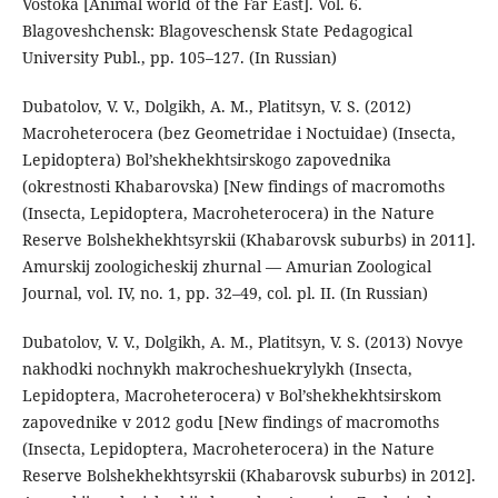
Vostoka [Animal world of the Far East]. Vol. 6.
Blagoveshchensk: Blagoveschensk State Pedagogical
University Publ., pp. 105–127. (In Russian)
Dubatolov, V. V., Dolgikh, A. M., Platitsyn, V. S. (2012)
Macroheterocera (bez Geometridae i Noctuidae) (Insecta,
Lepidoptera) Bol’shekhekhtsirskogo zapovednika
(okrestnosti Khabarovska) [New findings of macromoths
(Insecta, Lepidoptera, Macroheterocera) in the Nature
Reserve Bolshekhekhtsyrskii (Khabarovsk suburbs) in 2011].
Amurskij zoologicheskij zhurnal — Amurian Zoological
Journal, vol. IV, no. 1, pp. 32–49, col. pl. II. (In Russian)
Dubatolov, V. V., Dolgikh, A. M., Platitsyn, V. S. (2013) Novye
nakhodki nochnykh makrocheshuekrylykh (Insecta,
Lepidoptera, Macroheterocera) v Bol’shekhekhtsirskom
zapovednike v 2012 godu [New findings of macromoths
(Insecta, Lepidoptera, Macroheterocera) in the Nature
Reserve Bolshekhekhtsyrskii (Khabarovsk suburbs) in 2012].