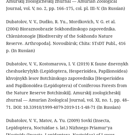
Amurskij zoologicheskij zhurnal — Amurian Zoological
Journal, vol. V, no. 2, pp. 166–175, col. pl. III–V. (In Russian)
Dubatolov, V. V., Dudko, R. Yu., Mordkovich, V. G. et al.
(2004) Bioraznoobrazie Sokhondinskogo zapovednika.
Chlenistonogie [Biodiversity of the Sokhondo Nature
Reserve. Arthropoda]. Novosibirsk; Chita: STsDT Publ., 416
p. (In Russian)
Dubatolov, V. V., Kostomarova, I. V. (2019) K faune dnevnykh
cheshuekrylykh (Lepidoptera, Hesperioidea, Papilionoidea)
khvojnykh lesov Botchinskogo zapovednika [Hesperioidea
and Papilionoidea (Lepidoptera) of Coniferous Forests from
the Nature Reserve Botchinskii]. Amurskij zoologicheskij
zhurnal — Amurian Zoological Journal, vol. XI, no. 1, pp. 48–
71. DOI: 10.33910/1999-4079-2019-11-1-48-71 (In Russian)
Dubatolov, V. V., Matov, A. Yu. (2009) Sovki (Insecta,
Lepidoptera, Noctuidae s. lat.) Nizhnego Priamur’ya
[Noctuids (Insecta, Lepidoptera, Noctuidae) of Lower