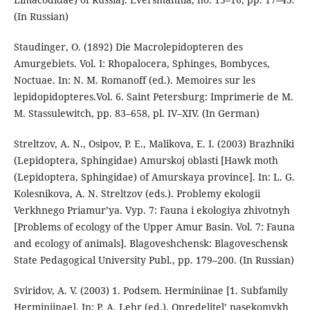
(In Russian)
Staudinger, O. (1892) Die Macrolepidopteren des
Amurgebiets. Vol. I: Rhopalocera, Sphinges, Bombyces,
Noctuae. In: N. M. Romanoff (ed.). Memoires sur les
lepidopidopteres.Vol. 6. Saint Petersburg: Imprimerie de M.
M. Stassulewitch, pp. 83–658, pl. IV–XIV. (In German)
Streltzov, A. N., Osipov, P. E., Malikova, E. I. (2003) Brazhniki
(Lepidoptera, Sphingidae) Amurskoj oblasti [Hawk moth
(Lepidoptera, Sphingidae) of Amurskaya province]. In: L. G.
Kolesnikova, A. N. Streltzov (eds.). Problemy ekologii
Verkhnego Priamur’ya. Vyp. 7: Fauna i ekologiya zhivotnyh
[Problems of ecology of the Upper Amur Basin. Vol. 7: Fauna
and ecology of animals]. Blagoveshchensk: Blagoveschensk
State Pedagogical University Publ., pp. 179–200. (In Russian)
Sviridov, A. V. (2003) 1. Podsem. Herminiinae [1. Subfamily
Herminiinae]. In: P. A. Lehr (ed.). Opredelitel’ nasekomykh