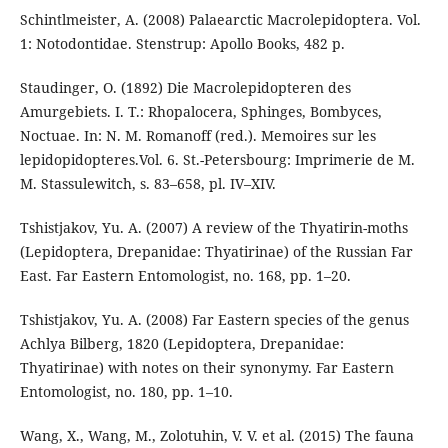
Schintlmeister, A. (2008) Palaearctic Macrolepidoptera. Vol.
1: Notodontidae. Stenstrup: Apollo Books, 482 p.
Staudinger, O. (1892) Die Macrolepidopteren des
Amurgebiets. I. T.: Rhopalocera, Sphinges, Bombyces,
Noctuae. In: N. M. Romanoff (red.). Memoires sur les
lepidopidopteres.Vol. 6. St.-Petersbourg: Imprimerie de M.
M. Stassulewitch, s. 83–658, pl. IV–XIV.
Tshistjakov, Yu. A. (2007) A review of the Thyatirin-moths
(Lepidoptera, Drepanidae: Thyatirinae) of the Russian Far
East. Far Eastern Entomologist, no. 168, pp. 1–20.
Tshistjakov, Yu. A. (2008) Far Eastern species of the genus
Achlya Bilberg, 1820 (Lepidoptera, Drepanidae:
Thyatirinae) with notes on their synonymy. Far Eastern
Entomologist, no. 180, pp. 1–10.
Wang, X., Wang, M., Zolotuhin, V. V. et al. (2015) The fauna