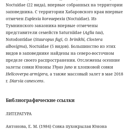
Noctuidae (22 вида), впервые собранных на территории
заповедника. С территории Хабаровского края впервые
отмечен
Euplexia koreaepexia
(Noctuidae). Из
Тумнинского заказника впервые отмечены
представители семейств Saturniidae (
Aglia tau
),
Notodontidae (
Stauropus fagi
,
O. brinikhi
,
Clostera
albosigma
), Noctuidae (5 видов). Большинство из этих
видов в заповеднике найдены на северо-восточном
пределе своего распространения. Отслежены осенние
залеты совки Юноны
Thyas juno
и хлопковой совки
Helicoverpa
armigera
, а также массовый залет в мае 2018
г.
Diarsia canescens
.
Библиографические ссылки
ЛИТЕРАТУРА
Антонова, Е. М. (1984) Совка пухокрылая Юнона