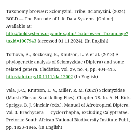
Taxonomy browser: Sciomyzini. Tribe: Sciomyzini. (2024)
BOLD — The Barcode of Life Data Systems. [Online].
Available at:
http://boldsystems.org/index.php/Taxbrowser_Taxonpage?
taxid=1067943
(accessed 01.11.2024). (In English)
Tóthová, A., Rozkošný, R., Knutson, L. V. et al. (2013) A
phylogenetic analysis of Sciomyzidae (Diptera) and some
related genera. Cladistics, vol. 29, no. 4, pp. 404–415.
https://doi.org/10.1111/cla.12002
(In English)
Vala, J.-C., Knutson, L. V., Miller, R. M. (2021) Sciomyzidae
(Marsh Flies or Snail-killing Flies). Chapter 78. In: A. H. Kirk-
Spriggs, B. J. Sinclair (eds.). Manual of Afrotropical Diptera.
Vol. 3. Brachycera — Cyclorrhapha, excluding Calyptratae.
Pretoria: South African National Biodiversity Institute Publ.,
pp. 1823–1846. (In English)