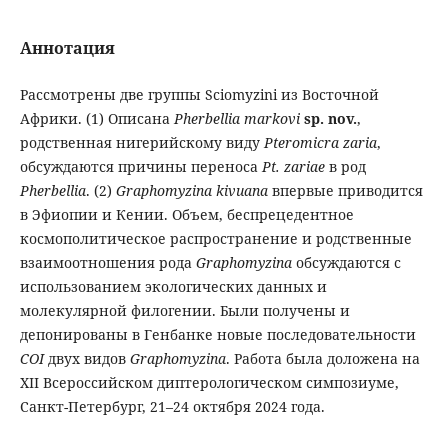
Аннотация
Рассмотрены две группы Sciomyzini из Восточной
Африки. (1) Описана
Pherbellia markovi
sp. nov.
,
родственная нигерийскому виду
Pteromicra zaria
,
обсуждаются причины переноса
Pt. zariae
в род
Pherbellia
. (2)
Graphomyzina kivuana
впервые приводится
в Эфиопии и Кении. Объем, беспрецедентное
космополитическое распространение и родственные
взаимоотношения рода
Graphomyzina
обсуждаются с
использованием экологических данных и
молекулярной филогении. Были получены и
депонированы в Генбанке новые последовательности
COI
двух видов
Graphomyzina
. Работа была доложена на
XII Всероссийском диптерологическом симпозиуме,
Санкт-Петербург, 21–24 октября 2024 года.