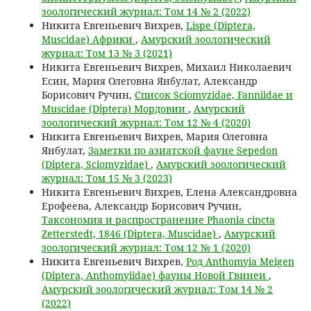
зоологический журнал: Том 14 № 2 (2022)
Никита Евгеньевич Вихрев,
Lispe (Diptera,
Muscidae) Африки
,
Амурский зоологический
журнал: Том 13 № 3 (2021)
Никита Евгеньевич Вихрев, Михаил Николаевич
Есин, Мария Олеговна Янбулат, Александр
Борисович Ручин,
Список Sciomyzidae, Fanniidae и
Muscidae (Diptera) Мордовии
,
Амурский
зоологический журнал: Том 12 № 4 (2020)
Никита Евгеньевич Вихрев, Мария Олеговна
Янбулат,
Заметки по азиатской фауне Sepedon
(Diptera, Sciomyzidae)
,
Амурский зоологический
журнал: Том 15 № 3 (2023)
Никита Евгеньевич Вихрев, Елена Александровна
Ерофеева, Александр Борисович Ручин,
Таксономия и распространение Phaonia cincta
Zetterstedt, 1846 (Diptera, Muscidae)
,
Амурский
зоологический журнал: Том 12 № 1 (2020)
Никита Евгеньевич Вихрев,
Род Anthomyia Meigen
(Diptera, Anthomyiidae) фауны Новой Гвинеи
,
Амурский зоологический журнал: Том 14 № 2
(2022)