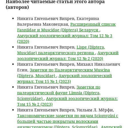
Наиболее читаемые статьи этого автора
(авторов)
Никита Евгеньевич Вихрев, Екатерина
Валерьевна Маковецкая,
Расширенный список
Fanniidae и Muscidae (Diptera) Беларуси
,
Амурский зоологический журнал: Том 12 № 3
(2020)
Никита Евгеньевич Вихрев,
Lispe (Diptera,
Muscidae) палеарктического региона
,
Амурский
зоологический журнал: Том 12 № 2 (2020)
Никита Евгеньевич Вихрев, Михаил Николаевич
Есин,
Заметки по Палеарктическим Muscina
(Diptera, Muscidae)
,
Амурский зоологический
журнал: Том 15 № 1 (2023)
Никита Евгеньевич Вихрев,
Заметки по
палеарктической фауне Limnia (Diptera,
Sciomyzidae)
,
Амурский зоологический журнал:
Том 15 № 2 (2023)
Никита Евгеньевич Вихрев, Уильям Л. Мёрфи,
Таксономические заметки по видам Sciomyzini с
большей частью покрытым волосками
анэпистернумом (Diptera, Sciomyzidae)
,
Амурский