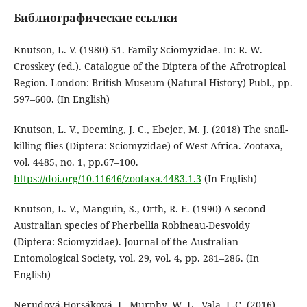
Библиографические ссылки
Knutson, L. V. (1980) 51. Family Sciomyzidae. In: R. W.
Crosskey (ed.). Catalogue of the Diptera of the Afrotropical
Region. London: British Museum (Natural History) Publ., pp.
597–600. (In English)
Knutson, L. V., Deeming, J. C., Ebejer, M. J. (2018) The snail-
killing flies (Diptera: Sciomyzidae) of West Africa. Zootaxa,
vol. 4485, no. 1, pp.67–100.
https://doi.org/10.11646/zootaxa.4483.1.3
(In English)
Knutson, L. V., Manguin, S., Orth, R. E. (1990) A second
Australian species of Pherbellia Robineau-Desvoidy
(Diptera: Sciomyzidae). Journal of the Australian
Entomological Society, vol. 29, vol. 4, pp. 281–286. (In
English)
Nerudová-Horsáková, J., Murphy, W. L., Vala, J.-C. (2016)