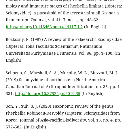
Biology and immature stages of Pherbellia limbata (Diptera:
Sciomyzidae), a parasitoid of the terrestrial snail Granaria
frumentum. Zootaxa, vol. 4117, no. 1, pp. 48–62.
http://doi.org/10.11646/zootaxa.4117.1.2
(In English)
Rozkošný, R. (1987) A review of the Palaearctic Sciomyzidae
(Diptera). Folia Facultatis Scientiarum Naturalium
Universitatis Purkynianae Brunensis, vol. 86, pp. 1–100. (In
English)
Schorno, S., Marshall, S. A., Murphy, W. L., Muzzatti, M. J.
(2019) Sciomyzidae of northeastern North America.
Canadian Journal of Arthropod Identification, no. 35, pp. 1–
331.
http://doi.org/10.3752/cjai.2019.35
(In English)
Son, Y., Suh, S. J. (2020) Taxonomic review of the genus
Pherbellia Robineau-Desvoidy (Diptera: Sciomyzidae) from
Korea. Journal of Asia-Pacific Biodiversity, vol. 13, no. 4, pp.
577–582. (In English)