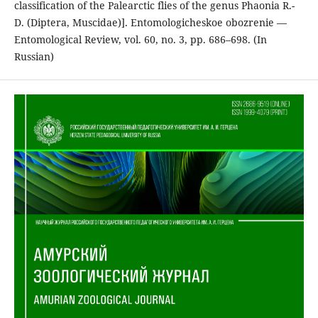
classification of the Palearctic flies of the genus Phaonia R.-
D. (Diptera, Muscidae)]. Entomologicheskoe obozrenie —
Entomological Review, vol. 60, no. 3, pp. 686–698. (In
Russian)