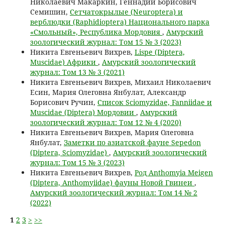
Николаевич Макаркин, Геннадий Борисович
Семишин,
Сетчатокрылые (Neuroptera) и
верблюдки (Raphidioptera) Национального парка
«Смольный», Республика Мордовия
,
Амурский
зоологический журнал: Том 15 № 3 (2023)
Никита Евгеньевич Вихрев,
Lispe (Diptera,
Muscidae) Африки
,
Амурский зоологический
журнал: Том 13 № 3 (2021)
Никита Евгеньевич Вихрев, Михаил Николаевич
Есин, Мария Олеговна Янбулат, Александр
Борисович Ручин,
Список Sciomyzidae, Fanniidae и
Muscidae (Diptera) Мордовии
,
Амурский
зоологический журнал: Том 12 № 4 (2020)
Никита Евгеньевич Вихрев, Мария Олеговна
Янбулат,
Заметки по азиатской фауне Sepedon
(Diptera, Sciomyzidae)
,
Амурский зоологический
журнал: Том 15 № 3 (2023)
Никита Евгеньевич Вихрев,
Род Anthomyia Meigen
(Diptera, Anthomyiidae) фауны Новой Гвинеи
,
Амурский зоологический журнал: Том 14 № 2
(2022)
1
2
3
>
>>