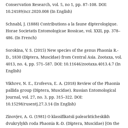
Conservation Research, vol. 5, no 1, pp. 87–108. DOI:
10.24189/ncr.2020.008 (In English)
Schnabl, J. (1888) Contributions a la faune dipterologique.
Horae Societatis Entomologicae Rossicae, vol. XXII, pp. 378–
486. (In French)
Sorokina, V. S. (2015) New species of the genus Phaonia R.-
D., 1830 (Diptera, Muscidae) from Central Asia. Zootaxa, vol.
4013, no. 4, pp. 571–587. DOI: 10.11646/zootaxa.4013.4.7 (In
English)
Vikhrev, N. E., Erofeeva, E. A. (2018) Review of the Phaonia
pallida group (Diptera, Muscidae). Russian Entomological
Journal, vol. 27, no. 3, pp. 315–322. DOI:
10.15298/rusentj.27.3.14 (In English)
Zinovjev, A. G. (1981) O klassifikatsii palearkticheskikh
dvukrylykh roda Phaonia R.-D. (Diptera, Muscidae) [On the