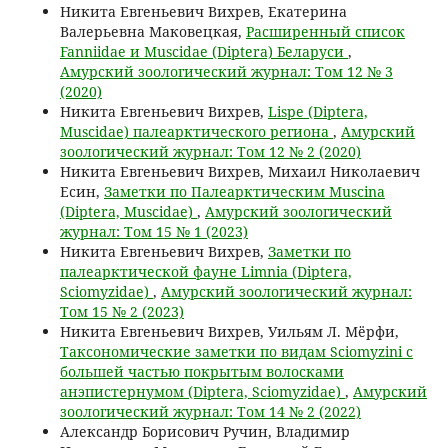
Никита Евгеньевич Вихрев, Екатерина
Валерьевна Маковецкая,
Расширенный список
Fanniidae и Muscidae (Diptera) Беларуси
,
Амурский зоологический журнал: Том 12 № 3
(2020)
Никита Евгеньевич Вихрев,
Lispe (Diptera,
Muscidae) палеарктического региона
,
Амурский
зоологический журнал: Том 12 № 2 (2020)
Никита Евгеньевич Вихрев, Михаил Николаевич
Есин,
Заметки по Палеарктическим Muscina
(Diptera, Muscidae)
,
Амурский зоологический
журнал: Том 15 № 1 (2023)
Никита Евгеньевич Вихрев,
Заметки по
палеарктической фауне Limnia (Diptera,
Sciomyzidae)
,
Амурский зоологический журнал:
Том 15 № 2 (2023)
Никита Евгеньевич Вихрев, Уильям Л. Мёрфи,
Таксономические заметки по видам Sciomyzini с
большей частью покрытым волосками
анэпистернумом (Diptera, Sciomyzidae)
,
Амурский
зоологический журнал: Том 14 № 2 (2022)
Александр Борисович Ручин, Владимир