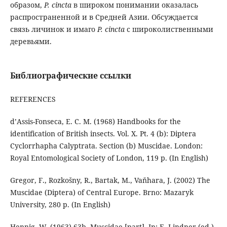
образом,
P. cincta
в широком понимании оказалась
распространенной и в Средней Азии. Обсуждается
связь личинок и имаго
P. cincta
с широколиственными
деревьями.
Библиографические ссылки
REFERENCES
d’Assis-Fonseca, E. C. M. (1968) Handbooks for the
identification of British insects. Vol. X. Pt. 4 (b): Diptera
Cyclorrhapha Calyptrata. Section (b) Muscidae. London:
Royal Entomological Society of London, 119 p. (In English)
Gregor, F., Rozkošny, R., Bartak, M., Vaňhara, J. (2002) The
Muscidae (Diptera) of Central Europe. Brno: Mazaryk
University, 280 p. (In English)
Hennig, W. (1963) 63b. Muscidae [part]. In: E. Lindner (ed.).