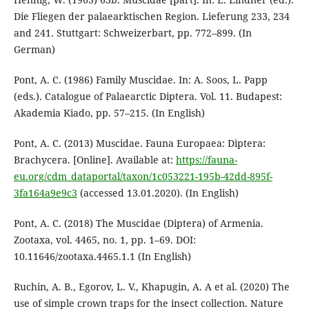
Die Fliegen der palaearktischen Region. Lieferung 233, 234
and 241. Stuttgart: Schweizerbart, pp. 772–899. (In
German)
Pont, A. C. (1986) Family Muscidae. In: A. Soos, L. Papp
(eds.). Catalogue of Palaearctic Diptera. Vol. 11. Budapest:
Akademia Kiado, pp. 57–215. (In English)
Pont, A. C. (2013) Muscidae. Fauna Europaea: Diptera:
Brachycera. [Online]. Available at:
https://fauna-
eu.org/cdm_dataportal/taxon/1c053221-195b-42dd-895f-
3fa164a9e9c3
(accessed 13.01.2020). (In English)
Pont, A. C. (2018) The Muscidae (Diptera) of Armenia.
Zootaxa, vol. 4465, no. 1, pp. 1–69. DOI:
10.11646/zootaxa.4465.1.1 (In English)
Ruchin, A. B., Egorov, L. V., Khapugin, A. A et al. (2020) The
use of simple crown traps for the insect collection. Nature