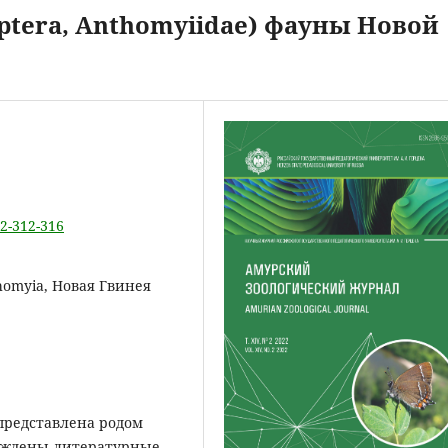
iptera, Anthomyiidae) фауны Новой
-2-312-316
thomyia, Новая Гвинея
представлена родом
суждены литературные