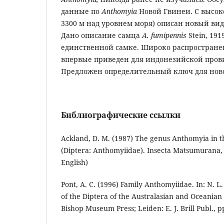
данные по
Anthomyia
Новой Гвинеи. С высок
3300 м над уровнем моря) описан новый ви
Дано описание самца
A. fumipennis
Stein, 19
единственной самке. Широко распростран
впервые приведен для индонезийской пров
Предложен определительный ключ для но
Библиографические ссылки
Ackland, D. M. (1987) The genus Anthomyia in t
(Diptera: Anthomyiidae). Insecta Matsumurana, v
English)
Pont, A. C. (1996) Family Anthomyiidae. In: N. L.
of the Diptera of the Australasian and Oceanian
Bishop Museum Press; Leiden: E. J. Brill Publ., p