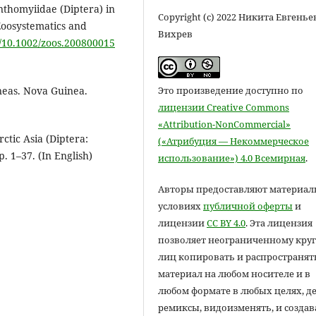
Anthomyiidae (Diptera) in
Copyright (c) 2022 Никита Евгень
oosystematics and
Вихрев
g/10.1002/zoos.200800015
Это произведение доступно по
neas. Nova Guinea.
лицензии Creative Commons
«Attribution-NonCommercial»
ctic Asia (Diptera:
(«Атрибуция — Некоммерческое
. 1–37. (In English)
использование») 4.0 Всемирная
.
Авторы предоставляют материал
условиях
публичной оферты
и
лицензии
CC BY 4.0
. Эта лицензия
позволяет неограниченному круг
лиц копировать и распространят
материал на любом носителе и в
любом формате в любых целях, д
ремиксы, видоизменять, и создав