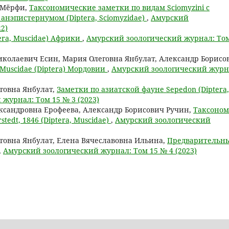
 Мёрфи,
Таксономические заметки по видам Sciomyzini с
нэпистернумом (Diptera, Sciomyzidae)
,
Амурский
2)
tera, Muscidae) Африки
,
Амурский зоологический журнал: Том
колаевич Есин, Мария Олеговна Янбулат, Александр Борисо
 Muscidae (Diptera) Мордовии
,
Амурский зоологический журн
говна Янбулат,
Заметки по азиатской фауне Sepedon (Diptera,
журнал: Том 15 № 3 (2023)
ксандровна Ерофеева, Александр Борисович Ручин,
Таксоно
stedt, 1846 (Diptera, Muscidae)
,
Амурский зоологический
говна Янбулат, Елена Вячеславовна Ильина,
Предварительн
,
Амурский зоологический журнал: Том 15 № 4 (2023)