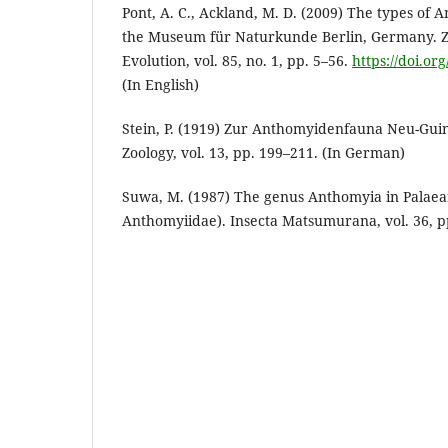
Pont, A. C., Ackland, M. D. (2009) The types of 
the Museum für Naturkunde Berlin, Germany. Z
Evolution, vol. 85, no. 1, pp. 5–56.
https://doi.or
(In English)
Stein, P. (1919) Zur Anthomyidenfauna Neu-Gui
Zoology, vol. 13, pp. 199–211. (In German)
Suwa, M. (1987) The genus Anthomyia in Palaear
Anthomyiidae). Insecta Matsumurana, vol. 36, pp