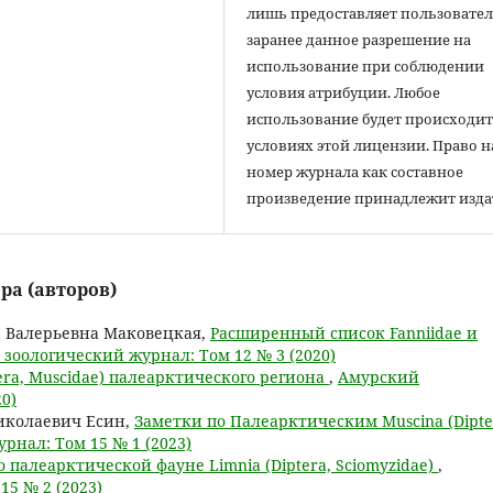
лишь предоставляет пользовате
заранее данное разрешение на
использование при соблюдении
условия атрибуции. Любое
использование будет происходит
условиях этой лицензии. Право н
номер журнала как составное
произведение принадлежит изда
ра (авторов)
а Валерьевна Маковецкая,
Расширенный список Fanniidae и
зоологический журнал: Том 12 № 3 (2020)
tera, Muscidae) палеарктического региона
,
Амурский
0)
иколаевич Есин,
Заметки по Палеарктическим Muscina (Dipte
рнал: Том 15 № 1 (2023)
 палеарктической фауне Limnia (Diptera, Sciomyzidae)
,
5 № 2 (2023)