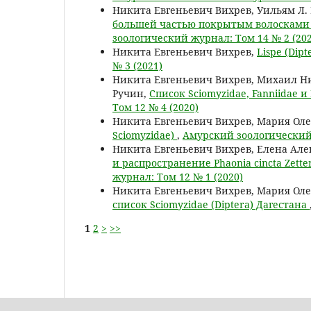
Никита Евгеньевич Вихрев, Уильям Л.
большей частью покрытым волосками а
зоологический журнал: Том 14 № 2 (202
Никита Евгеньевич Вихрев,
Lispe (Dip
№ 3 (2021)
Никита Евгеньевич Вихрев, Михаил Ни
Ручин,
Список Sciomyzidae, Fanniidae и
Том 12 № 4 (2020)
Никита Евгеньевич Вихрев, Мария Оле
Sciomyzidae)
,
Амурский зоологический 
Никита Евгеньевич Вихрев, Елена Але
и распространение Phaonia cincta Zetter
журнал: Том 12 № 1 (2020)
Никита Евгеньевич Вихрев, Мария Оле
список Sciomyzidae (Diptera) Дагестана
1
2
>
>>