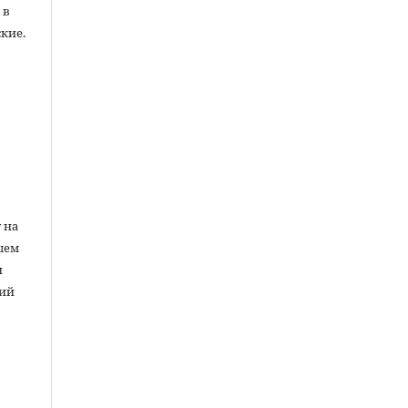
 в
кие.
ы
 на
шем
и
ний