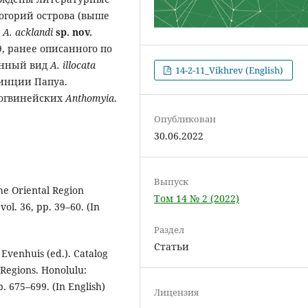
огорий острова (выше
д
A. acklandi
sp. nov.
19, ранее описанного по
енный вид
A. illocata
14-2-11_Vikhrev (English)
инции Папуа.
вогвинейских
Anthomyia
.
Опубликован
30.06.2022
Выпуск
he Oriental Region
Том 14 № 2 (2022)
ol. 36, pp. 39–60. (In
Раздел
Статьи
 Evenhuis (ed.). Catalog
 Regions. Honolulu:
p. 675–699. (In English)
Лицензия