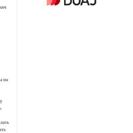
евич
ы на
у
ь
елать
ать