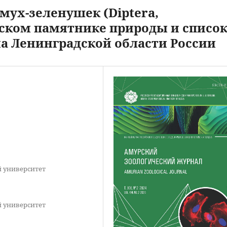
ух-зеленушек (Diptera,
нском памятнике природы и списо
на Ленинградской области России
й университет
й университет