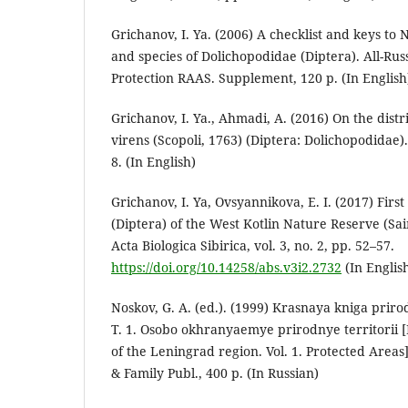
Grichanov, I. Ya. (2006) A checklist and keys t
and species of Dolichopodidae (Diptera). All-Russ
Protection RAAS. Supplement, 120 p. (In English
Grichanov, I. Ya., Ahmadi, A. (2016) On the distr
virens (Scopoli, 1763) (Diptera: Dolichopodidae).
8. (In English)
Grichanov, I. Ya, Ovsyannikova, E. I. (2017) Fir
(Diptera) of the West Kotlin Nature Reserve (Sai
Acta Biologica Sibirica, vol. 3, no. 2, pp. 52–57.
https://doi.org/10.14258/abs.v3i2.2732
(In Englis
Noskov, G. A. (ed.). (1999) Krasnaya kniga priro
T. 1. Osobo okhranyaemye prirodnye territorii 
of the Leningrad region. Vol. 1. Protected Areas
& Family Publ., 400 p. (In Russian)