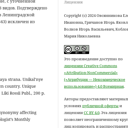
не, с уточненной
Лицензия
8 видов. Подтверждено
 в Ленинградской
Copyright (c) 2024 Овсянникова Е
1843) исключен из
Ивановна, Гричанов Игорь Яковл
Волков Игорь Васильевич, Кобло
Мария Николаевна
Это произведение доступно по
лицензии Creative Commons
«Attribution-NonCommercial»
naya strana. Unikal’nye
(«Атрибуция — Некоммерческое
wn country. Unique
использование») 4.0 Всемирная
.
iki Rossii Publ., 200 p.
Авторы предоставляют материал
условиях
публичной оферты
и
t synonymy affecting
лицензии
CC BY 4.0
. Эта лицензия
logist’s Monthly
позволяет неограниченному круг
лиц копировать и распространят