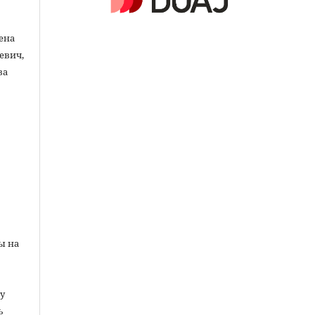
лена
евич,
ва
ы на
у
ь