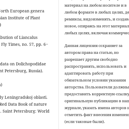
материал на любом носителе и в
o North European genera
любом формате в любых целях, д
ian Institute of Plant
ремиксы, видоизменять, и создав
)
новое, опираясь на этот материал
любых целях, включая коммерчес
ibution of Liancalus
 Fly Times, no. 57, pp. 6‒
Данная лицензия сохраняет за
автором права на статью, но
разрешает другим свободно
st data on Dolichopodidae
распространять, использовать и
nt Petersburg, Russia).
адаптировать работу при
обязательном условии указания
h)
авторства. Пользователи должн
предоставить корректную ссылку
dy Leningradskoj oblasti.
оригинальную публикацию в на
[Red Data Book of nature
журнале, указать имена авторов 
]. Saint Petersburg: World
отметить факт внесения измене
(если таковые были).