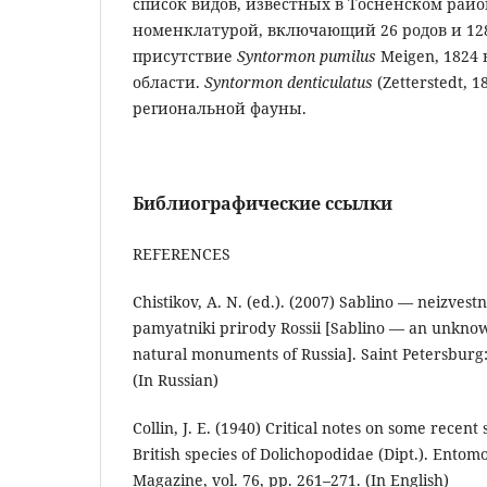
список видов, известных в Тосненском райо
номенклатурой, включающий 26 родов и 12
присутствие
Syntormon pumilus
Meigen, 1824
области.
Syntormon denticulatus
(Zetterstedt, 
региональной фауны.
Библиографические ссылки
REFERENCES
Chistikov, A. N. (ed.). (2007) Sablino — neizvest
pamyatniki prirody Rossii [Sablino — an unkno
natural monuments of Russia]. Saint Petersburg: L
(In Russian)
Collin, J. E. (1940) Critical notes on some recen
British species of Dolichopodidae (Dipt.). Entomo
Magazine, vol. 76, pp. 261–271. (In English)