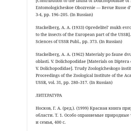
[Contribution to the fauna of Dolichopodidae of 
Entomologicheskoe Obozrenie — Revue Russe d’E
3-4, pp. 196–205. (In Russian)
Stackelberg, A. A. (1933) Opredelitel’ mukh evr
to the insects of the European part of the USSR
Sciences of USSR Publ., pp. 373. (In Russian)
Stackelberg, A. A. (1962) Materialy po faune d
oblasti. V. Dolichopodidae [Materials on Diptera
V. Dolichopodidae]. Trudy Zoologicheskogo inst
Proceedings of the Zoological Institute of the A
USSR, vol. 31, pp. 280–317. (In Russian)
ЛИТЕРАТУРА
Носков, Г. А. (ред.). (1999) Красная книга 
области. Т. 1. Особо охраняемые природные
и семья, 400 с.