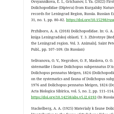
Ovsyannikova, E. I., Grichanov, I. Ya. (2022) Firs
Dolichopodidae (Diptera) from Kurgalsky Natur
records for Leningrad Region, Russia. Russian En
31, no. 1, pp. 80–82.
https://doi.org/10.15298/rus
Przhiboro, A. A. (2018) Dolichopodidae. In: G. A
kniga Leningradskoj oblasti. T. 3. Zhivotnye [Re
the Leningrad region. Vol. 3. Animals]. Saint Pe
Publ., pp. 107–109. (In Russian)
Selivanova, O. V., Negrobov, O. P., Maslova, O. 
sistematike i faune Dolichopus subpennatus D’As
Dolichopus pennatus Meigen, 1824 (Dolichopodi
on the systematics and fauna of Dolichopus sub
1976 and Dolichopus pennatus Meigen, 1824 (Dol
Acta Biologica Sibirica, vol. 5, no. 2, pp. 111–114
https://doi.org/10.14258/abs.v5.i2.6193
(In Russi
Stackelberg, А. A. (1925) Materialy k faune Doli