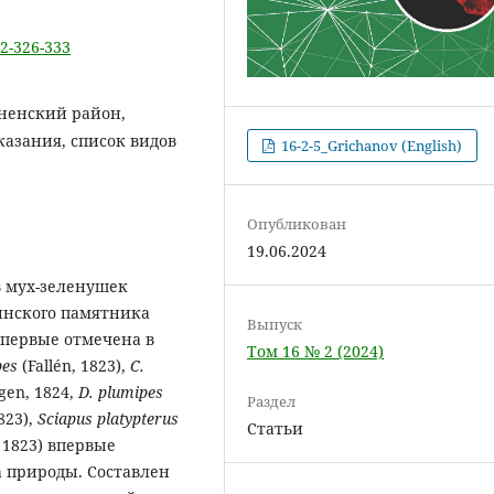
-2-326-333
сненский район,
казания, список видов
16-2-5_Grichanov (English)
Опубликован
19.06.2024
в мух-зеленушек
блинского памятника
Выпуск
) впервые отмечена в
Том 16 № 2 (2024)
pes
(Fallén, 1823),
C.
gen, 1824,
D. plumipes
Раздел
1823),
Sciapus platypterus
Статьи
, 1823) впервые
 природы. Составлен