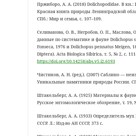
Пржиборо, А. А. (2018) Dolichopodidae. В кн.: Г
Красная книга природы Ленинградской облас
СПб.: Мир и семья, с. 107–109.
Селиванова, О. В., Негробов, О. П., Маслова, О
данные по систематике и фауне Dolichopus s
Fonseca, 1976 и Dolichopus pennatus Meigen, 1
Diptera). Acta Biologica Sibirica, т. 5, № 2, с. 11
https://doi.org/10.14258/abs.v5.i2.6193
Чистиков, А. Н. (ред.). (2007) Саблино — неи
Уникальные памятники природы России. СПб.
Штакельберг, А. А. (1925) Материалы к фауне 
Русское энтомологическое обозрение, т. 19, № 
Штакельберг, А. А. (1933) Определитель мух
СССР. Л.: Изд-во АН СССР, 373 с.