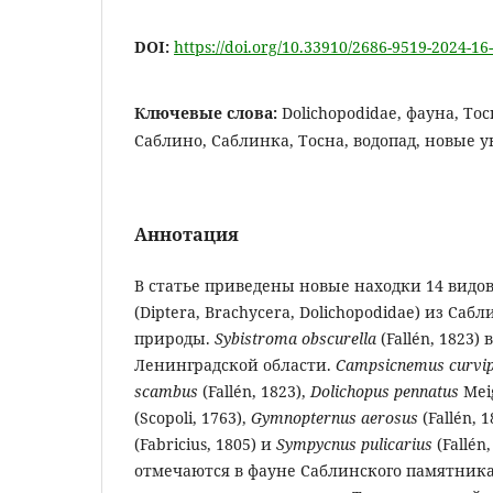
DOI:
https://doi.org/10.33910/2686-9519-2024-16
Ключевые слова:
Dolichopodidae, фауна, То
Саблино, Саблинка, Тосна, водопад, новые у
Аннотация
В статье приведены новые находки 14 видо
(Diptera, Brachycera, Dolichopodidae) из Са
природы.
Sybistroma obscurella
(Fallén, 1823
Ленинградской области.
Campsicnemus curvi
scambus
(Fallén, 1823),
Dolichopus pennatus
Mei
(Scopoli, 1763),
Gymnopternus aerosus
(Fallén, 
(Fabricius, 1805) и
Sympycnus pulicarius
(Fallén
отмечаются в фауне Саблинского памятника