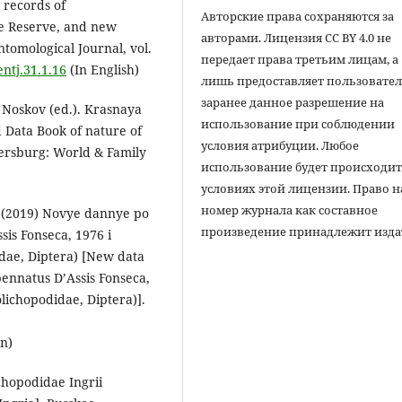
t records of
Авторские права сохраняются за
e Reserve, and new
авторами. Лицензия CC BY 4.0 не
tomological Journal, vol.
передает права третьим лицам, а
entj.31.1.16
(In English)
лишь предоставляет пользовате
заранее данное разрешение на
. Noskov (ed.). Krasnaya
использование при соблюдении
d Data Book of nature of
условия атрибуции. Любое
tersburg: World & Family
использование будет происходит
условиях этой лицензии. Право н
номер журнала как составное
O. (2019) Novye dannye po
произведение принадлежит изда
sis Fonseca, 1976 i
dae, Diptera) [New data
pennatus D’Assis Fonseca,
ichopodidae, Diptera)].
.
an)
chopodidae Ingrii