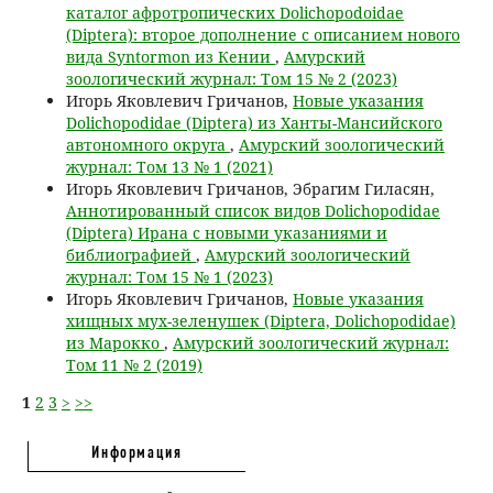
каталог афротропических Dolichopodoidae
(Diptera): второе дополнение с описанием нового
вида Syntormon из Кении
,
Амурский
зоологический журнал: Том 15 № 2 (2023)
Игорь Яковлевич Гричанов,
Новые указания
Dolichopodidae (Diptera) из Ханты-Мансийского
автономного округа
,
Амурский зоологический
журнал: Том 13 № 1 (2021)
Игорь Яковлевич Гричанов, Эбрагим Гиласян,
Аннотированный список видов Dolichopodidae
(Diptera) Ирана с новыми указаниями и
библиографией
,
Амурский зоологический
журнал: Том 15 № 1 (2023)
Игорь Яковлевич Гричанов,
Новые указания
хищных мух-зеленушек (Diptera, Dolichopodidae)
из Марокко
,
Амурский зоологический журнал:
Том 11 № 2 (2019)
1
2
3
>
>>
Информация