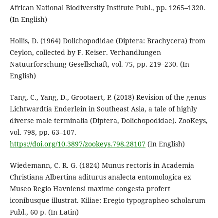
African National Biodiversity Institute Publ., pp. 1265–1320.
(In English)
Hollis, D. (1964) Dolichopodidae (Diptera: Brachycera) from
Ceylon, collected by F. Keiser. Verhandlungen
Natuurforschung Gesellschaft, vol. 75, pp. 219–230. (In
English)
Tang, C., Yang, D., Grootaert, P. (2018) Revision of the genus
Lichtwardtia Enderlein in Southeast Asia, a tale of highly
diverse male terminalia (Diptera, Dolichopodidae). ZooKeys,
vol. 798, pp. 63–107.
https://doi.org/10.3897/zookeys.798.28107
(In English)
Wiedemann, C. R. G. (1824) Munus rectoris in Academia
Christiana Albertina aditurus analecta entomologica ex
Museo Regio Havniensi maxime congesta profert
iconibusque illustrat. Kiliae: Eregio typographeo scholarum
Publ., 60 p. (In Latin)