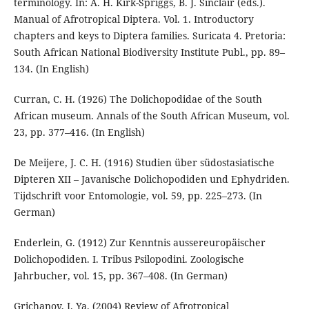
terminology. In: A. H. Kirk-Spriggs, B. J. Sinclair (eds.).
Manual of Afrotropical Diptera. Vol. 1. Introductory
chapters and keys to Diptera families. Suricata 4. Pretoria:
South African National Biodiversity Institute Publ., pp. 89–
134. (In English)
Curran, C. H. (1926) The Dolichopodidae of the South
African museum. Annals of the South African Museum, vol.
23, pp. 377–416. (In English)
De Meijere, J. C. H. (1916) Studien über südostasiatische
Dipteren XII – Javanische Dolichopodiden und Ephydriden.
Tijdschrift voor Entomologie, vol. 59, pp. 225–273. (In
German)
Enderlein, G. (1912) Zur Kenntnis aussereuropäischer
Dolichopodiden. I. Tribus Psilopodini. Zoologische
Jahrbucher, vol. 15, pp. 367–408. (In German)
Grichanov, I. Ya. (2004) Review of Afrotropical