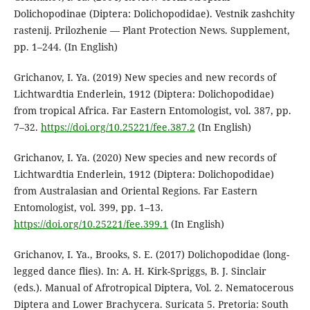
Dolichopodinae (Diptera: Dolichopodidae). Vestnik zashchity
rastenij. Prilozhenie — Plant Protection News. Supplement,
pp. 1–244. (In English)
Grichanov, I. Ya. (2019) New species and new records of
Lichtwardtia Enderlein, 1912 (Diptera: Dolichopodidae)
from tropical Africa. Far Eastern Entomologist, vol. 387, pp.
7–32.
https://doi.org/10.25221/fee.387.2
(In English)
Grichanov, I. Ya. (2020) New species and new records of
Lichtwardtia Enderlein, 1912 (Diptera: Dolichopodidae)
from Australasian and Oriental Regions. Far Eastern
Entomologist, vol. 399, pp. 1–13.
https://doi.org/10.25221/fee.399.1
(In English)
Grichanov, I. Ya., Brooks, S. E. (2017) Dolichopodidae (long-
legged dance flies). In: A. H. Kirk-Spriggs, B. J. Sinclair
(eds.). Manual of Afrotropical Diptera, Vol. 2. Nematocerous
Diptera and Lower Brachycera. Suricata 5. Pretoria: South