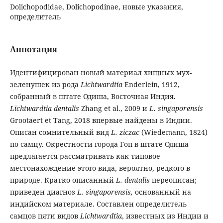
Dolichopodidae, Dolichopodinae, новые указания,
определитель
Аннотация
Идентифицирован новый материал хищных мух-
зеленушек из рода
Lichtwardtia
Enderlein, 1912,
собранный в штате Одиша, Восточная Индия.
Lichtwardtia dentalis
Zhang et al., 2009 и
L. singaporensis
Grootaert et Tang, 2018 впервые найдены в Индии.
Описан сомнительный вид
L. ziczac
(Wiedemann, 1824)
по самцу. Окрестности города Гоп в штате Одиша
предлагается рассматривать как типовое
местонахождение этого вида, вероятно, редкого в
природе. Кратко описанный
L. dentalis
переописан;
приведен диагноз
L. singaporensis,
основанный на
индийском материале. Составлен определитель
самцов пяти видов
Lichtwardtia
, известных из Индии и