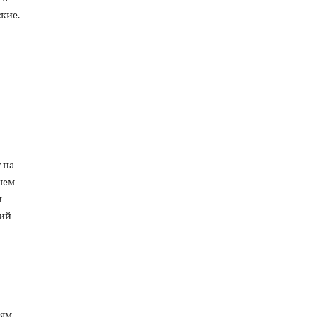
кие.
ы
 на
шем
и
ний
лям