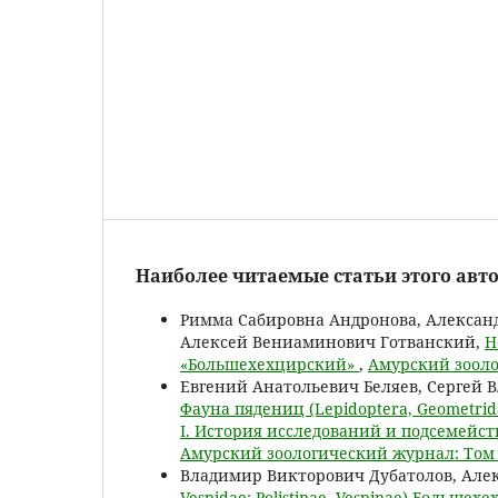
Наиболее читаемые статьи этого авто
Римма Сабировна Андронова, Алексан
Алексей Вениаминович Готванский,
Н
«Большехехцирский»
,
Амурский зооло
Евгений Анатольевич Беляев, Сергей 
Фауна пядениц (Lepidoptera, Geometri
I. История исследований и подсемейств
Амурский зоологический журнал: Том 1
Владимир Викторович Дубатолов, Але
Vespidae: Polistinae, Vespinae) Больше