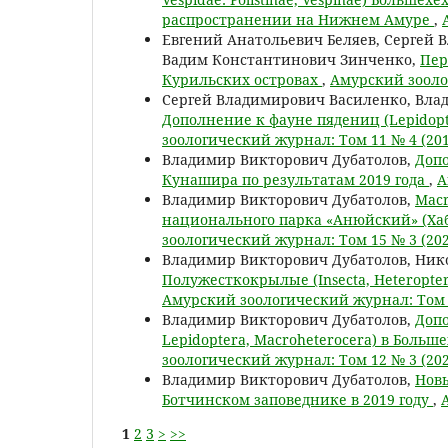
распространении на Нижнем Амуре
,
Евгений Анатольевич Беляев, Сергей 
Вадим Константинович Зинченко,
Пер
Курильских островах
,
Амурский зооло
Сергей Владимирович Василенко, Влад
Дополнение к фауне пядениц (Lepidop
зоологический журнал: Том 11 № 4 (201
Владимир Викторович Дубатолов,
Допо
Кунашира по результатам 2019 года
,
А
Владимир Викторович Дубатолов,
Macr
национального парка «Анюйский» (Хаб
зоологический журнал: Том 15 № 3 (202
Владимир Викторович Дубатолов, Ник
Полужесткокрылые (Insecta, Heteropte
Амурский зоологический журнал: Том 1
Владимир Викторович Дубатолов,
Допо
Lepidoptera, Macroheterocera) в Боль
зоологический журнал: Том 12 № 3 (202
Владимир Викторович Дубатолов,
Новы
Ботчинском заповеднике в 2019 году
,
1
2
3
>
>>