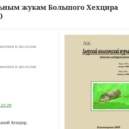
ьным жукам Большого Хехцира
)
ематики и экологии
ематики и экологии
-25-29
ьшой Хехцир,