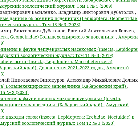
Амурский зоологический журнал: Том 1 № 1 (2009)
Владимирович Василенко, Владимир Викторович Дубатолов ,
вые данные об осенних пяденицах (Lepidoptera: Geometridae
гический журнал: Том 15 № 3 (2023)
имир Викторович Дубатолов, Евгений Анатольевич Беляев,
tera, Geometridae) Большехехцирского заповедника
,
Амурск
9)
лнения к фауне чешуекрылых насекомых (Insecta, Lepidopte
мурский зоологический журнал: Том 11 № 3 (2019)
oheterocera (Insecta, Lepidoptera: Macroheterocera)
аровский край). Дополнения 2021–2023 годов
,
Амурский
3)
олай Николаевич Винокуров, Александр Михайлович Долгих
ra) Большехехцирского заповедника (Хабаровский край)
,
5 № 2 (2023)
лнения к фауне ночных макрочешуекрылых (Insecta,
шехехцирском заповеднике (Хабаровский край)
,
Амурский
0)
е находки совок (Insecta, Lepidoptera: Erebidae, Noctuidae) в
Амурский зоологический журнал: Том 12 № 3 (2020)