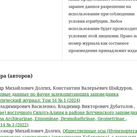
заранее данное разрешение на
использование при соблюдении
условия атрибуции. Любое
использование будет происходит
условиях этой лицензии. Право н
номер журнала как составное
произведение принадлежит изда
ра (авторов)
др Михайлович Долгих, Константин Валерьевич Шайдуров,
овые данные по фауне млекопитающих заповедника
гический журнал: Том 16 № 1 (2024)
Владимирович Василенко, Владимир Викторович Дубатолов ,
dae) восточного Сихотэ-Алиня в районе Ботчинского заповедн
а Archiearinae, Ennominae, Desmobathrinae, Geometrinae
,
4 № 3 (2022)
ксандр Михайлович Долгих,
Общественные осы (Hymenoptera
хехцирского заповедника (окрестности Хабаровска), с данными