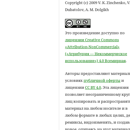
Copyright (c) 2009 V. K. Zinchenko, V.
Dubatolov, A. M. Dolgikh
Это произведение доступно по
лицензии Creative Commons
«Attribution-NonCommercial»
(«Атрибуция — Некоммерческое
использование») 4.0 Всемирная
.
Авторы предоставляют материал
условиях
публичной оферты
и
лицензии
CC BY 4.0
. Эта лицензия
позволяет неограниченному круг
лиц копировать и распространят
материал на любом носителе и в
любом формате в любых целях, д
ремиксы, видоизменять, и создав
новое, опираясь на этот материал