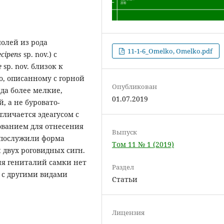
олей из рода
11-1-6_Omelko, Omelko.pdf
ecipens
sp. nov.) с
e
sp. nov. близок к
ko, описанному с горной
Опубликован
да более мелкие,
01.07.2019
 а не буровато-
личается эдеагусом с
ванием для отнесения
Выпуск
 послужили форма
Том 11 № 1 (2019)
 двух роговидных сигн.
ия гениталий самки нет
Раздел
 с другими видами
Статьи
Лицензия