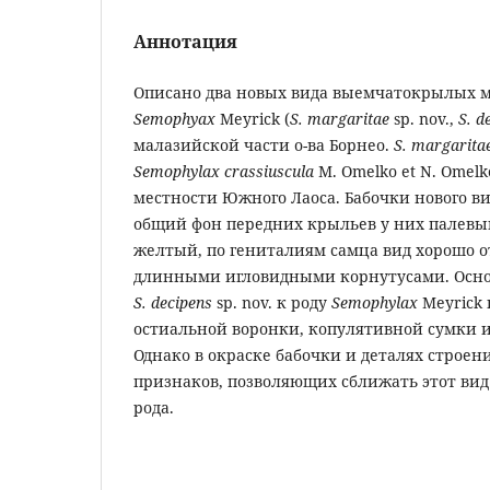
Аннотация
Описано два новых вида выемчатокрылых м
Semophyax
Meyrick (
S. margaritae
sp. nov.,
S. d
малазийской части о-ва Борнео.
S. margarita
Semophylax crassiuscula
M. Omelko et N. Omel
местности Южного Лаоса. Бабочки нового ви
общий фон передних крыльев у них палевый,
желтый, по гениталиям самца вид хорошо от
длинными игловидными корнутусами. Осно
S. decipens
sp. nov. к роду
Semophylax
Meyrick
остиальной воронки, копулятивной сумки и
Однако в окраске бабочки и деталях строен
признаков, позволяющих сближать этот вид
рода.