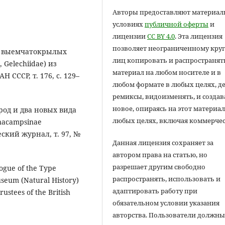
Авторы предоставляют материал
условиях
публичной оферты
и
лицензии
CC BY 4.0
. Эта лицензия
позволяет неограниченному круг
да выемчатокрылых
лиц копировать и распространят
 Gelechiidae) из
материал на любом носителе и в
 СССР, т. 176, с. 129–
любом формате в любых целях, д
ремиксы, видоизменять, и создав
новое, опираясь на этот материал
 род и два новых вида
любых целях, включая коммерчес
acampsinae
ческий журнал, т. 97, №
Данная лицензия сохраняет за
автором права на статью, но
разрешает другим свободно
alogue of the Type
распространять, использовать и
useum (Natural History)
адаптировать работу при
ustees of the British
обязательном условии указания
авторства. Пользователи должн