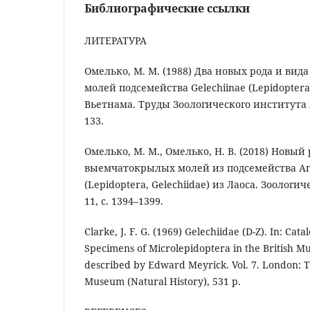
Библиографические ссылки
ЛИТЕРАТУРА
Омелько, М. М. (1988) Два новых рода и ви
молей подсемейства Gelechiinae (Lepidoptera,
Вьетнама. Труды Зоологического института АН
133.
Омелько, М. М., Омелько, Н. В. (2018) Новый
выемчатокрылых молей из подсемейства An
(Lepidoptera, Gelechiidae) из Лаоса. Зоологи
11, с. 1394–1399.
Clarke, J. F. G. (1969) Gelechiidae (D-Z). In: Cat
Specimens of Microlepidoptera in the British M
described by Edward Meyrick. Vol. 7. London: Tr
Museum (Natural History), 531 p.