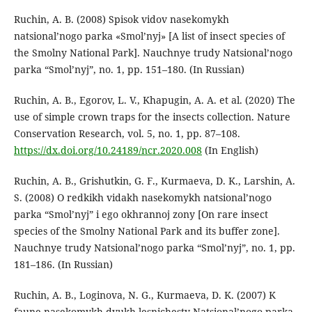
Ruchin, A. B. (2008) Spisok vidov nasekomykh
natsional’nogo parka «Smol’nyj» [A list of insect species of
the Smolny National Park]. Nauchnye trudy Natsional’nogo
parka “Smol’nyj”, no. 1, pp. 151–180. (In Russian)
Ruchin, A. B., Egorov, L. V., Khapugin, A. A. et al. (2020) The
use of simple crown traps for the insects collection. Nature
Conservation Research, vol. 5, no. 1, pp. 87–108.
https://dx.doi.org/10.24189/ncr.2020.008
(In English)
Ruchin, A. B., Grishutkin, G. F., Kurmaeva, D. K., Larshin, A.
S. (2008) O redkikh vidakh nasekomykh natsional’nogo
parka “Smol’nyj” i ego okhrannoj zony [On rare insect
species of the Smolny National Park and its buffer zone].
Nauchnye trudy Natsional’nogo parka “Smol’nyj”, no. 1, pp.
181–186. (In Russian)
Ruchin, A. B., Loginova, N. G., Kurmaeva, D. K. (2007) K
faune nasekomykh dvukh lesnichestv Natsional’nogo parka