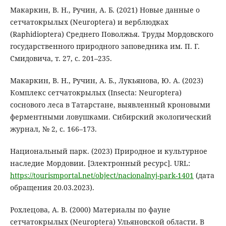
Макаркин, В. Н., Ручин, А. Б. (2021) Новые данные о
сетчатокрылых (Neuroptera) и верблюдках
(Raphidioptera) Среднего Поволжья. Труды Мордовского
государственного природного заповедника им. П. Г.
Смидовича, т. 27, с. 201–235.
Макаркин, В. Н., Ручин, А. Б., Лукьянова, Ю. А. (2023)
Комплекс сетчатокрылых (Insecta: Neuroptera)
соснового леса в Татарстане, выявленный кроновыми
ферментными ловушками. Сибирский экологический
журнал, № 2, c. 166–173.
Национальный парк. (2023) Природное и культурное
наследие Мордовии. [Электронный ресурс]. URL:
https://tourismportal.net/object/nacionalnyj-park-1401
(дата
обращения 20.03.2023).
Рохлецова, А. В. (2000) Материалы по фауне
сетчатокрылых (Neuroptera) Ульяновской области. В