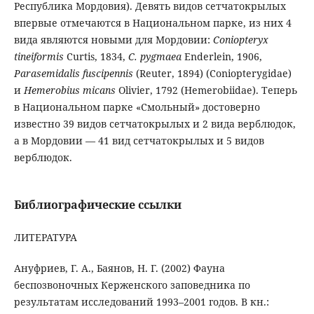
Республика Мордовия). Девять видов сетчатокрылых
впервые отмечаются в Национальном парке, из них 4
вида являются новыми для Мордовии:
Coniopteryx
tineiformis
Curtis, 1834,
C. pygmaea
Enderlein, 1906,
Parasemidalis
fuscipennis
(Reuter, 1894) (Coniopterygidae)
и
Hemerobius micans
Olivier, 1792 (Hemerobiidae). Теперь
в Национальном парке «Смольный» достоверно
известно 39 видов сетчатокрылых и 2 вида верблюдок,
а в Мордовии — 41 вид сетчатокрылых и 5 видов
верблюдок.
Библиографические ссылки
ЛИТЕРАТУРА
Ануфриев, Г. А., Баянов, Н. Г. (2002) Фауна
беспозвоночных Керженского заповедника по
результатам исследований 1993–2001 годов. В кн.: