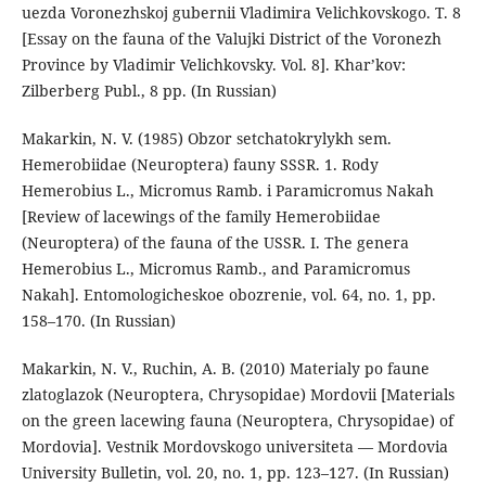
uezda Voronezhskoj gubernii Vladimira Velichkovskogo. Т. 8
[Essay on the fauna of the Valujki District of the Voronezh
Province by Vladimir Velichkovsky. Vol. 8]. Khar’kov:
Zilberberg Publ., 8 pp. (In Russian)
Makarkin, N. V. (1985) Obzor setchatokrylykh sem.
Hemerobiidae (Neuroptera) fauny SSSR. 1. Rody
Hemerobius L., Micromus Ramb. i Paramicromus Nakah
[Review of lacewings of the family Hemerobiidae
(Neuroptera) of the fauna of the USSR. I. The genera
Hemerobius L., Micromus Ramb., and Paramicromus
Nakah]. Entomologicheskoe obozrenie, vol. 64, no. 1, pp.
158–170. (In Russian)
Makarkin, N. V., Ruchin, A. B. (2010) Materialy po faune
zlatoglazok (Neuroptera, Chrysopidae) Mordovii [Materials
on the green lacewing fauna (Neuroptera, Chrysopidae) of
Mordovia]. Vestnik Mordovskogo universiteta — Mordovia
University Bulletin, vol. 20, no. 1, pp. 123–127. (In Russian)