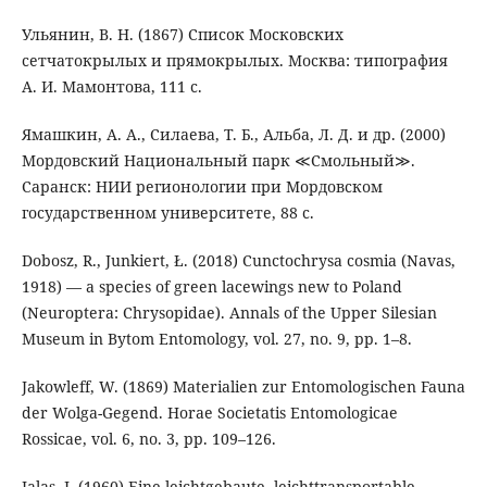
Ульянин, В. Н. (1867) Список Московских
сетчатокрылых и прямокрылых. Москва: типография
А. И. Мамонтова, 111 с.
Ямашкин, А. А., Силаева, Т. Б., Альба, Л. Д. и др. (2000)
Мордовский Национальный парк ≪Смольный≫.
Саранск: НИИ регионологии при Мордовском
государственном университете, 88 с.
Dobosz, R., Junkiert, Ł. (2018) Cunctochrysa cosmia (Navas,
1918) — a species of green lacewings new to Poland
(Neuroptera: Chrysopidae). Annals of the Upper Silesian
Museum in Bytom Entomology, vol. 27, no. 9, pp. 1–8.
Jakowleff, W. (1869) Materialien zur Entomologischen Fauna
der Wolga-Gegend. Horae Societatis Entomologicae
Rossicae, vol. 6, no. 3, pp. 109–126.
Jalas, I. (1960) Eine leichtgebaute, leichttransportable