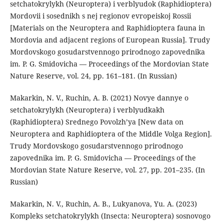
setchatokrylykh (Neuroptera) i verblyudok (Raphidioptera)
Mordovii i sosednikh s nej regionov evropeiskoj Rossii
[Materials on the Neuroptera and Raphidioptera fauna in
Mordovia and adjacent regions of European Russia]. Trudy
Mordovskogo gosudarstvennogo prirodnogo zapovednika
im. P. G. Smidovicha — Proceedings of the Mordovian State
Nature Reserve, vol. 24, pp. 161–181. (In Russian)
Makarkin, N. V., Ruchin, A. B. (2021) Novye dannye o
setchatokrylykh (Neuroptera) i verblyudkakh
(Raphidioptera) Srednego Povolzh’ya [New data on
Neuroptera and Raphidioptera of the Middle Volga Region].
Trudy Mordovskogo gosudarstvennogo prirodnogo
zapovednika im. P. G. Smidovicha — Proceedings of the
Mordovian State Nature Reserve, vol. 27, pp. 201–235. (In
Russian)
Makarkin, N. V., Ruchin, A. B., Lukyanova, Yu. A. (2023)
Kompleks setchatokrylykh (Insecta: Neuroptera) sosnovogo