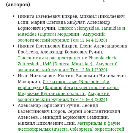
(авторов)
Никита Евгеньевич Вихрев, Михаил Николаевич
Есин, Мария Олеговна Янбулат, Александр
Борисович Ручин,
Список Sciomyzidae, Fanniidae и
Muscidae (Diptera) Мордовии
,
Амурский
зоологический журнал: Том 12 № 4 (2020)
Никита Евгеньевич Вихрев, Елена Александровна
Ерофеева, Александр Борисович Ручин,
Таксономия и распространение Phaonia cincta
Zetterstedt, 1846 (Diptera, Muscidae)
,
Амурский
зоологический журнал: Том 12 № 1 (2020)
Иван Николаевич Костин, Владимир Николаевич
Макаркин,
Сетчатокрылые (Neuroptera) и
верблюдки (Raphidioptera) окрестностей озера
Медвежье Курганской области
,
Амурский
зоологический журнал: Том 16 № 4 (2024)
Александр Борисович Ручин, Леонид
Валентинович Егоров, Сергей Константинович
Алексеев, Геннадий Борисович Семишин,
Михаил Николаевич Есин,
Материалы к фауне
жесткокрылых (Insecta, Coleoptera) окрестностей