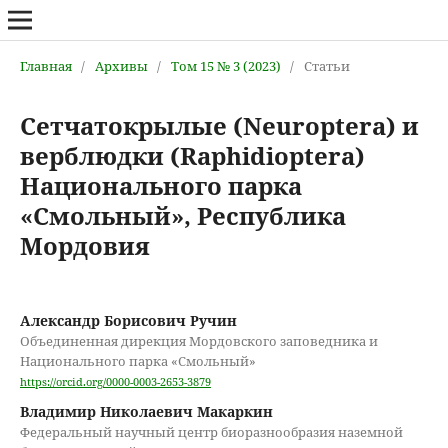
Главная
/
Архивы
/
Том 15 № 3 (2023)
/
Статьи
Сетчатокрылые (Neuroptera) и
верблюдки (Raphidioptera)
Национального парка
«Смольный», Республика
Мордовия
Александр Борисович Ручин
Объединенная дирекция Мордовского заповедника и
Национального парка «Смольный»
https://orcid.org/0000-0003-2653-3879
Владимир Николаевич Макаркин
Федеральный научный центр биоразнообразия наземной