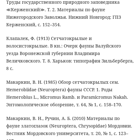
Труды государственного природного заповедника
≪Керженский≫. Т. 2. Материалы по фауне
Нижегородского Заволжья. Нижний Новгород: ГПЗ
Керженский, с. 152–354.
Клапалек, Ф. (1913) Сетчатокрылые и
волосистокрылые. В кн.: Очерк фауны Валуйского
уезда Воронежской губернии Владимира
Величковского. Т. 8. Харьков: типография Зильберберга,
8 с.
Макаркин, В. Н. (1985) Обзор сетчатокрылых сем.
Hemerobiidae (Neuroptera) фауны СССР. 1. Роды
Hemerobius L., Micromus Ramb. и Paramicromus Nakah.
Энтомологическое обозрение, т. 64, № 1, с. 158–170.
Макаркин, В. Н., Ручин, А. Б. (2010) Материалы по
фауне златоглазок (Neuroptera, Chrysopidae) Мордовии.
Вестник Мордовского университета, т. 20, № 1, с. 123–