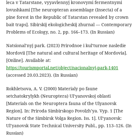
leca v Tatarstane, vyyavlennyj kronovymi fermentnymi
lovushkami [The neuropteran assemblage (Insecta) of a
pine forest in the Republic of Tatarstan revealed by crown
bait traps]. Sibirskij ekologicheskij zhurnal — Contemporary
Problems of Ecology, no. 2, pp. 166–173. (In Russian)
Natsional’nyj park. (2023) Prirodnoe i kul’turnoe nasledie
Mordovii [The natural and cultural heritage of Mordovia].
[Online]. Available at:
https://tourismportal.net/object/nacionalnyj-park-1401
(accessed 20.03.2023). (In Russian)
Rokhletsova, A. V. (2000) Materialy po faune
setchatokrylykh (Neuroptera) Ul’yanovskoj oblasti
[Materials on the Neuroptera fauna of the Ulyanovsk
Region]. In: Priroda Simbirskogo Povolzh’ya. Vyp. 1 [The
Nature of the Simbirsk Volga Region. Iss. 1]. Ul’yanovsk:
Ul’yanovsk State Technical University Publ., pp. 113–126. (In
Russian)