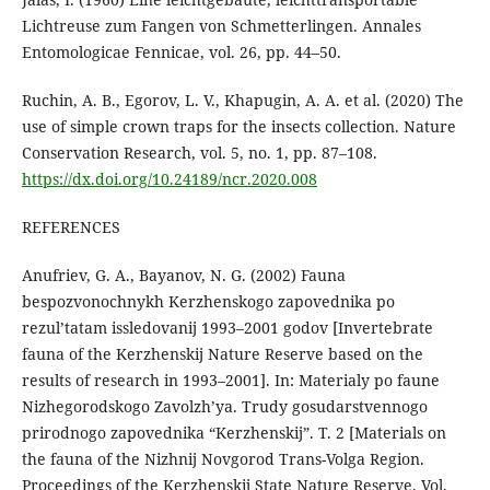
Lichtreuse zum Fangen von Schmetterlingen. Annales
Entomologicae Fennicae, vol. 26, pp. 44–50.
Ruchin, A. B., Egorov, L. V., Khapugin, A. A. et al. (2020) The
use of simple crown traps for the insects collection. Nature
Conservation Research, vol. 5, no. 1, pp. 87–108.
https://dx.doi.org/10.24189/ncr.2020.008
REFERENCES
Anufriev, G. A., Bayanov, N. G. (2002) Fauna
bespozvonochnykh Kerzhenskogo zapovednika po
rezul’tatam issledovanij 1993–2001 godov [Invertebrate
fauna of the Kerzhenskij Nature Reserve based on the
results of research in 1993–2001]. In: Materialy po faune
Nizhegorodskogo Zavolzh’ya. Trudy gosudarstvennogo
prirodnogo zapovednika “Kerzhenskij”. T. 2 [Materials on
the fauna of the Nizhnij Novgorod Trans-Volga Region.
Proceedings of the Kerzhenskij State Nature Reserve. Vol.