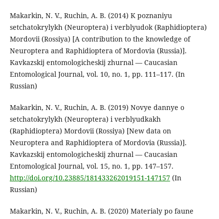
Makarkin, N. V., Ruchin, A. B. (2014) K poznaniyu
setchatokrylykh (Neuroptera) i verblyudok (Raphidioptera)
Mordovii (Rossiya) [A contribution to the knowledge of
Neuroptera and Raphidioptera of Mordovia (Russia)].
Kavkazskij entomologicheskij zhurnal — Caucasian
Entomological Journal, vol. 10, no. 1, pp. 111–117. (In
Russian)
Makarkin, N. V., Ruchin, A. B. (2019) Novye dannye o
setchatokrylykh (Neuroptera) i verblyudkakh
(Raphidioptera) Mordovii (Rossiya) [New data on
Neuroptera and Raphidioptera of Mordovia (Russia)].
Kavkazskij entomologicheskij zhurnal — Caucasian
Entomological Journal, vol. 15, no. 1, pp. 147–157.
http://doi.org/10.23885/181433262019151-147157
(In
Russian)
Makarkin, N. V., Ruchin, A. B. (2020) Materialy po faune