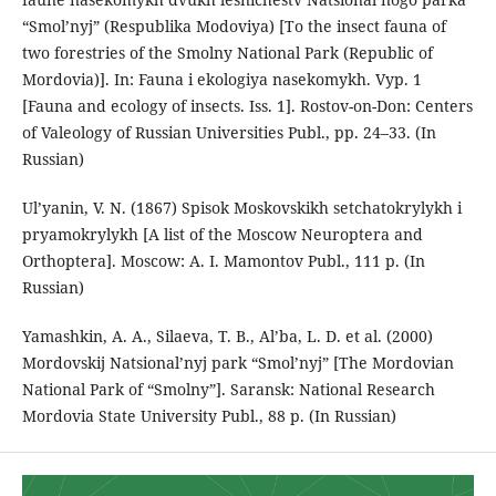
“Smol’nyj” (Respublika Modoviya) [To the insect fauna of
two forestries of the Smolny National Park (Republic of
Mordovia)]. In: Fauna i ekologiya nasekomykh. Vyp. 1
[Fauna and ecology of insects. Iss. 1]. Rostov-on-Don: Centers
of Valeology of Russian Universities Publ., pp. 24–33. (In
Russian)
Ul’yanin, V. N. (1867) Spisok Moskovskikh setchatokrylykh i
pryamokrylykh [A list of the Moscow Neuroptera and
Orthoptera]. Moscow: A. I. Mamontov Publ., 111 p. (In
Russian)
Yamashkin, A. A., Silaeva, T. B., Al’ba, L. D. et al. (2000)
Mordovskij Natsional’nyj park “Smol’nyj” [The Mordovian
National Park of “Smolny”]. Saransk: National Research
Mordovia State University Publ., 88 p. (In Russian)