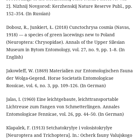
2]. Nizhnij Novgorod: Kerzhenskij Nature Reserve Publ., pp.
152–354. (In Russian)
Dobosz, R., Junkiert, Ł. (2018) Cunctochrysa cosmia (Navas,
1918) — a species of green lacewings new to Poland
(Neuroptera: Chrysopidae). Annals of the Upper Silesian
Museum in Bytom Entomology, vol. 27, no. 9, pp. 1–8. (In
English)
Jakowleff, W. (1869) Materialien zur Entomologischen Fauna
der Wolga-Gegend. Horae Societatis Entomologicae
Rossicae, vol. 6, no. 3, pp. 109–126. (In German)
Jalas, I. (1960) Eine leichtgebaute, leichttransportable
Lichtreuse zum Fangen von Schmetterlingen. Annales
Entomologicae Fennicae, vol. 26, pp. 44–50. (In German)
Klapalek, F. (1913) Setchatokrylye i volosistokrylye
[Neuroptera and Trichoptera]. In.: Ocherk fauny Valujskogo