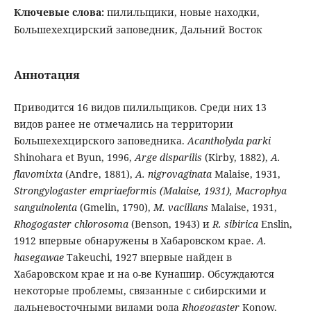
Ключевые слова:
пилильщики, новые находки,
Большехехцирский заповедник, Дальний Восток
Аннотация
Приводится 16 видов пилильщиков. Среди них 13
видов ранее не отмечались на территории
Большехехцирского заповедника.
Acantholyda
parki
Shinohara et Byun, 1996,
Arge disparilis
(Kirby, 1882),
A.
flavomixta
(Andre, 1881),
A
.
nigrovaginata
Malaise, 1931,
Strongylogaster
empriaeformis
(
Malaise
,
1931),
Macrophya
sanguinolenta
(Gmelin, 1790),
M
.
vacillans
Malaise, 1931,
Rhogogaster
chlorosoma
(Benson, 1943) и
R
.
sibirica
Enslin,
1912 впервые обнаружены в Хабаровском крае.
A.
hasegawae
Takeuchi, 1927 впервые найден в
Хабаровском крае и на о-ве Кунашир. Обсуждаются
некоторые проблемы, связанные с сибирскими и
дальневосточными видами рода
Rhogogaster
Konow,