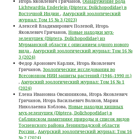
Игорь Яковлевич Гричанов,
Обнаружение рода
Lichtwardtia Enderlein (Diptera: Dolichopodidae) в
Восточной Индии
,
Амурский зоологический
журнал: Том 15 № 3 (2023)
Алексей Владимирович Полевой, Игорь
Яковлевич Гричанов,
Новые находки мух-
зеленушек (Diptera, Dolichopodidae) из
Мурманской области с описанием одного нового
вида
,
Амурский зоологический журнал: Том 16 №
3 (2024)
Федор Аронович Карлик, Игорь Яковлевич
Гричанов,
Зоологические исследования во
Всесоюзном НИИ защиты растений (1946–1990 гг.)
,
Амурский зоологический журнал: Том 16 № 1
(2024)
Елена Ивановна Овсянникова, Игорь Яковлевич
Гричанов, Игорь Васильевич Волков, Мария
Николаевна Коблова,
Новые находки хищных
мух-зеленушек (Diptera, Dolichopodidae) в
Саблинском памятнике природы и список видов
Тосненского района Ленинградской области
России
,
Амурский зоологический журнал: Том 16
№ 2 (2024)