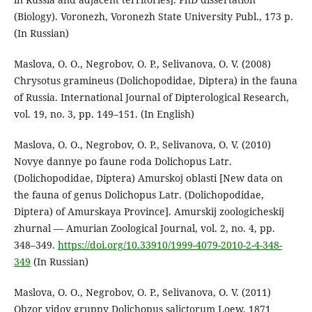
(Biology). Voronezh, Voronezh State University Publ., 173 p.
(In Russian)
Maslova, O. O., Negrobov, O. P., Selivanova, O. V. (2008)
Chrysotus gramineus (Dolichopodidae, Diptera) in the fauna
of Russia. International Journal of Dipterological Research,
vol. 19, no. 3, pp. 149–151. (In English)
Maslova, O. O., Negrobov, O. P., Selivanova, O. V. (2010)
Novye dannye po faune roda Dolichopus Latr.
(Dolichopodidae, Diptera) Amurskoj oblasti [New data on
the fauna of genus Dolichopus Latr. (Dolichopodidae,
Diptera) of Amurskaya Province]. Amurskij zoologicheskij
zhurnal — Amurian Zoological Journal, vol. 2, no. 4, pp.
348–349.
https://doi.org/10.33910/1999-4079-2010-2-4-348-
349
(In Russian)
Maslova, O. O., Negrobov, O. P., Selivanova, O. V. (2011)
Obzor vidov gruppy Dolichopus salictorum Loew, 1871