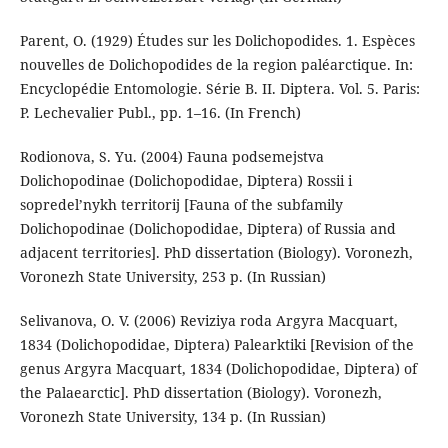
Parent, O. (1929) Études sur les Dolichopodides. 1. Espèces
nouvelles de Dolichopodides de la region paléarctique. In:
Encyclopédie Entomologie. Série B. II. Diptera. Vol. 5. Paris:
P. Lechevalier Publ., pp. 1–16. (In French)
Rodionova, S. Yu. (2004) Fauna podsemejstva
Dolichopodinae (Dolichopodidae, Diptera) Rossii i
sopredel’nykh territorij [Fauna of the subfamily
Dolichopodinae (Dolichopodidae, Diptera) of Russia and
adjacent territories]. PhD dissertation (Biology). Voronezh,
Voronezh State University, 253 p. (In Russian)
Selivanova, O. V. (2006) Reviziya roda Argyra Macquart,
1834 (Dolichopodidae, Diptera) Palearktiki [Revision of the
genus Argyra Macquart, 1834 (Dolichopodidae, Diptera) of
the Palaearctic]. PhD dissertation (Biology). Voronezh,
Voronezh State University, 134 p. (In Russian)