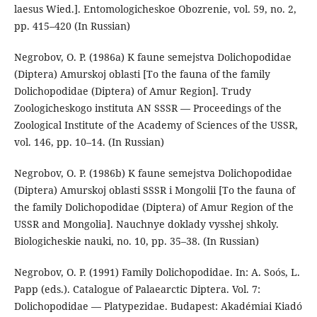
laesus Wied.]. Entomologicheskoe Obozrenie, vol. 59, no. 2,
pp. 415–420 (In Russian)
Negrobov, O. P. (1986a) K faune semejstva Dolichopodidae
(Diptera) Amurskoj oblasti [To the fauna of the family
Dolichopodidae (Diptera) of Amur Region]. Trudy
Zoologicheskogo instituta AN SSSR — Proceedings of the
Zoological Institute of the Academy of Sciences of the USSR,
vol. 146, pp. 10–14. (In Russian)
Negrobov, O. P. (1986b) K faune semejstva Dolichopodidae
(Diptera) Amurskoj oblasti SSSR i Mongolii [To the fauna of
the family Dolichopodidae (Diptera) of Amur Region of the
USSR and Mongolia]. Nauchnye doklady vysshej shkoly.
Biologicheskie nauki, no. 10, pp. 35–38. (In Russian)
Negrobov, O. P. (1991) Family Dolichopodidae. In: A. Soós, L.
Papp (eds.). Catalogue of Palaearctic Diptera. Vol. 7:
Dolichopodidae — Platypezidae. Budapest: Akadémiai Kiadó