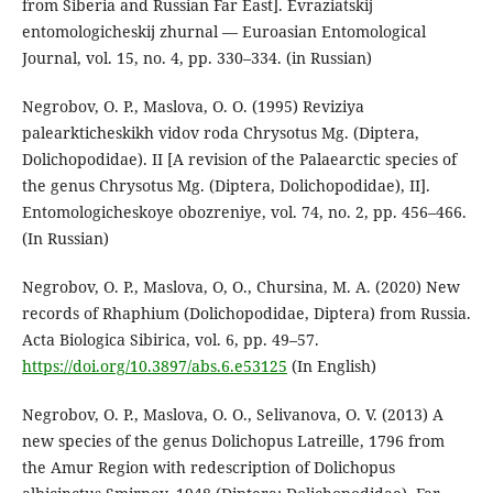
from Siberia and Russian Far East]. Evraziatskij
entomologicheskij zhurnal — Euroasian Entomological
Journal, vol. 15, no. 4, pp. 330–334. (in Russian)
Negrobov, O. P., Maslova, O. O. (1995) Reviziya
palearkticheskikh vidov roda Chrysotus Mg. (Diptera,
Dolichopodidae). II [A revision of the Palaearctic species of
the genus Chrysotus Mg. (Diptera, Dolichopodidae), II].
Entomologicheskoye obozreniye, vol. 74, no. 2, pp. 456–466.
(In Russian)
Negrobov, O. P., Maslova, O, O., Chursina, M. A. (2020) New
records of Rhaphium (Dolichopodidae, Diptera) from Russia.
Acta Biologica Sibirica, vol. 6, pp. 49–57.
https://doi.org/10.3897/abs.6.e53125
(In English)
Negrobov, O. P., Maslova, O. O., Selivanova, O. V. (2013) A
new species of the genus Dolichopus Latreille, 1796 from
the Amur Region with redescription of Dolichopus