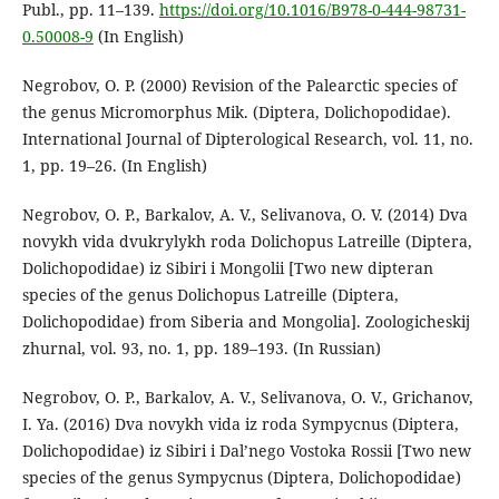
Publ., pp. 11–139.
https://doi.org/10.1016/B978-0-444-98731-
0.50008-9
(In English)
Negrobov, O. P. (2000) Revision of the Palearctic species of
the genus Micromorphus Mik. (Diptera, Dolichopodidae).
International Journal of Dipterological Research, vol. 11, no.
1, pp. 19–26. (In English)
Negrobov, O. P., Barkalov, A. V., Selivanova, O. V. (2014) Dva
novykh vida dvukrylykh roda Dolichopus Latreille (Diptera,
Dolichopodidae) iz Sibiri i Mongolii [Two new dipteran
species of the genus Dolichopus Latreille (Diptera,
Dolichopodidae) from Siberia and Mongolia]. Zoologicheskij
zhurnal, vol. 93, no. 1, pp. 189–193. (In Russian)
Negrobov, O. P., Barkalov, A. V., Selivanova, O. V., Grichanov,
I. Ya. (2016) Dva novykh vida iz roda Sympycnus (Diptera,
Dolichopodidae) iz Sibiri i Dal’nego Vostoka Rossii [Two new
species of the genus Sympycnus (Diptera, Dolichopodidae)