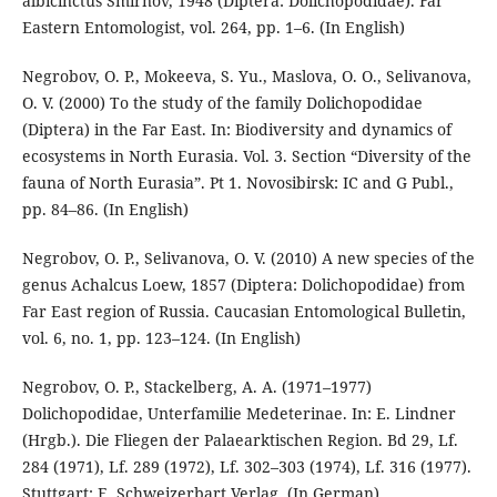
albicinctus Smirnov, 1948 (Diptera: Dolichopodidae). Far
Eastern Entomologist, vol. 264, pp. 1–6. (In English)
Negrobov, O. P., Mokeeva, S. Yu., Maslova, O. O., Selivanova,
O. V. (2000) To the study of the family Dolichopodidae
(Diptera) in the Far East. In: Biodiversity and dynamics of
ecosystems in North Eurasia. Vol. 3. Section “Diversity of the
fauna of North Eurasia”. Pt 1. Novosibirsk: IC and G Publ.,
pp. 84–86. (In English)
Negrobov, O. P., Selivanova, O. V. (2010) A new species of the
genus Achalcus Loew, 1857 (Diptera: Dolichopodidae) from
Far East region of Russia. Caucasian Entomological Bulletin,
vol. 6, no. 1, pp. 123–124. (In English)
Negrobov, O. P., Stackelberg, A. A. (1971–1977)
Dolichopodidae, Unterfamilie Medeterinae. In: E. Lindner
(Hrgb.). Die Fliegen der Palaearktischen Region. Bd 29, Lf.
284 (1971), Lf. 289 (1972), Lf. 302–303 (1974), Lf. 316 (1977).
Stuttgart: E. Schweizerbart Verlag. (In German)