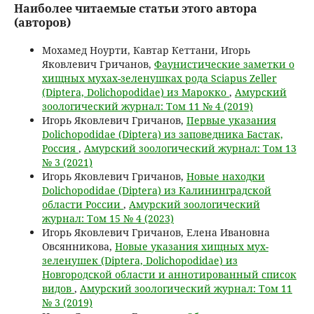
Наиболее читаемые статьи этого автора
(авторов)
Мохамед Ноурти, Кавтар Кеттани, Игорь
Яковлевич Гричанов,
Фаунистические заметки о
хищных мухах-зеленушках рода Sciapus Zeller
(Diptera, Dolichopodidae) из Марокко
,
Амурский
зоологический журнал: Том 11 № 4 (2019)
Игорь Яковлевич Гричанов,
Первые указания
Dolichopodidae (Diptera) из заповедника Бастак,
Россия
,
Амурский зоологический журнал: Том 13
№ 3 (2021)
Игорь Яковлевич Гричанов,
Новые находки
Dolichopodidae (Diptera) из Калининградской
области России
,
Амурский зоологический
журнал: Том 15 № 4 (2023)
Игорь Яковлевич Гричанов, Елена Ивановна
Овсянникова,
Новые указания хищных мух-
зеленушек (Diptera, Dolichopodidae) из
Новгородской области и аннотированный список
видов
,
Амурский зоологический журнал: Том 11
№ 3 (2019)