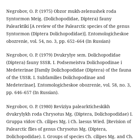
Negrobov, O. P. (1975) Obzor mukh-zelenushek roda
Syntormon Meig. (Dolichopodidae, Diptera) fauny
Palearktiki [A review of the Palearctic species of the genus
Syntormon (Diptera Dolichopodidae)]. Entomologicheskoe
obozrenie, vol. 54, no. 3, pp. 652–664 (In Russian)
Negrobov, O. P. (1979) Dvukrylye sem. Dolichopodidae
(Diptera) fauny SSSR. I. Podsemeistva Dolichopodinae i
Medeterinae [Family Dolichopodidae (Diptera) of the fauna
of the USSR. I. Subfamilies Dolichopodinae and
Medeterinae]. Entomologicheskoe obozrenie, vol. 58, no. 3,
pp. 646–657 (In Russian).
Negrobov, O. P. (1980) Reviziya palearkticheskikh
dvukrylykh roda Chrysotus Mg. (Diptera, Dolichopodidae) I.
Gruppa vidov Ch. cilipes Mg. i Ch. laesus Wied. [Revision of
Palearctic flies of genus Chrysotus Mg. (Diptera,
Dolichopodidae). I. Groups of species Ch. cilipes Mg. and Ch.