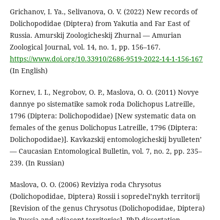
Grichanov, I. Ya., Selivanova, O. V. (2022) New records of
Dolichopodidae (Diptera) from Yakutia and Far East of
Russia. Amurskij Zoologicheskij Zhurnal — Amurian
Zoological Journal, vol. 14, no. 1, pp. 156–167.
https://www.doi.org/10.33910/2686-9519-2022-14-1-156-167
(In English)
Kornev, I. I., Negrobov, O. P., Maslova, O. O. (2011) Novye
dannye po sistematike samok roda Dolichopus Latreille,
1796 (Diptera: Dolichopodidae) [New systematic data on
females of the genus Dolichopus Latreille, 1796 (Diptera:
Dolichopodidae)]. Kavkazskij entomologicheskij byulleten’
— Caucasian Entomological Bulletin, vol. 7, no. 2, pp. 235–
239. (In Russian)
Maslova, O. O. (2006) Reviziya roda Chrysotus
(Dolichopodidae, Diptera) Rossii i sopredel’nykh territorij
[Revision of the genus Chrysotus (Dolichopodidae, Diptera)
in Russia and adjacent territories]. PhD dissertation