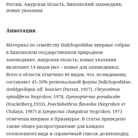
России, Амурская область, Хинганский заповедник,
новые указания
Аннотация
Материал по семейству Dolichopodidae впервые собран
в Хинганском государственном природном
заповеднике, Амурская область; новые указания
включают 14 видов (все – новые для заповедника).
Всего в области отмечено 86 видов, что, по-видимому,
составляет 45–50% региональной фауны Dolichopodidae.
Amblypsilopus
aff.
bouvieri
(Parent, 1927),
Chrysotimus
spinuliferus
Negrobov, 1978,
Gymnopternus pseudoceler
(Stackelberg,1933),
Poecilobothrus flaveolus
(Negrobov et
Chalaya, 1987) и
Sympycnus changaicus
Negrobov, 1973
отмечены впервые в Приамурье. В статье приведено
также общее распространение для каждого
отловленного вида и справочный список долихоподид