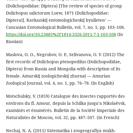
(Dolichopodidae: Diptera) [The review of species of group
Dolichopus salictorum Loew, 1871 (Dolichopodidae:
Diptera)]. Kavkazskij entomologicheskij byulleten’ —
Caucasian Entomological Bulletin, vol. 7, no. 1, pp. 103–108.
https://doi.org/10.23885%2F1814-3326-2011-7-1-103-108
(In
Russian)
Maslova, O. O., Negrobov, O. P., Selivanova, O. V. (2012) The
first records of Dolichopus ptenopedilus (Dolichopodidae,
Diptera) from Russia and Mongolia with description of its
female. Amurskij zoologicheskij zhurnal — Amurian
Zoological Journal, vol. 4, no. 1, pp. 76–78. (In English)
Motschulsky, V. (1859) Catalogue des insectes rapportés des
environs du fl. Amour, depuis la Schilka jusqu’a Nikolaëvsk,
examinés et énumérés. Bulletin de la Société Imperiale des
Naturalistes de Moscou, vol. 32, pp. 487–507. (In French)
Nechaj, N. A. (2011) Sistematika i zoogeografiya mukh-