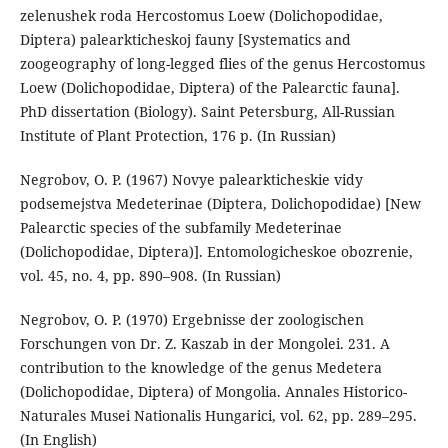
zelenushek roda Hercostomus Loew (Dolichopodidae,
Diptera) palearkticheskoj fauny [Systematics and
zoogeography of long-legged flies of the genus Hercostomus
Loew (Dolichopodidae, Diptera) of the Palearctic fauna].
PhD dissertation (Biology). Saint Petersburg, All-Russian
Institute of Plant Protection, 176 p. (In Russian)
Negrobov, O. P. (1967) Novye palearkticheskie vidy
podsemejstva Medeterinae (Diptera, Dolichopodidae) [New
Palearctic species of the subfamily Medeterinae
(Dolichopodidae, Diptera)]. Entomologicheskoe obozrenie,
vol. 45, no. 4, pp. 890–908. (In Russian)
Negrobov, O. P. (1970) Ergebnisse der zoologischen
Forschungen von Dr. Z. Kaszab in der Mongolei. 231. A
contribution to the knowledge of the genus Medetera
(Dolichopodidae, Diptera) of Mongolia. Annales Historico-
Naturales Musei Nationalis Hungarici, vol. 62, pp. 289–295.
(In English)