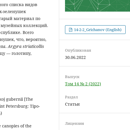
ого списка видов
х-зеленушек
старый материал по
х музейных коллекций.
14-2-2_Grichanov (English)
спублике. Всего
нушек, что, вероятно,
аны.
Argyra striaticollis
Опубликован
мцу — голотипу,
30.06.2022
Выпуск
Том 14 № 2 (2022)
Раздел
koj gubernii [The
Статьи
int Petersburg: Tipo-
n)
Лицензия
e canopies of the