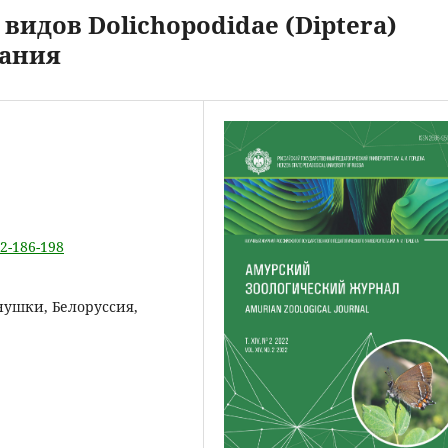
идов Dolichopodidae (Diptera)
зания
-2-186-198
нушки, Белоруссия,