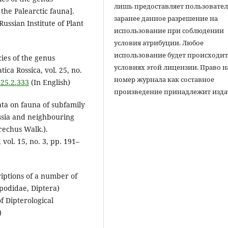
лишь предоставляет пользовате
the Palearctic fauna].
заранее данное разрешение на
Russian Institute of Plant
использование при соблюдении
условия атрибуции. Любое
использование будет происходит
cies of the genus
условиях этой лицензии. Право н
ca Rossica, vol. 25, no.
номер журнала как составное
.25.2.333
(In English)
произведение принадлежит изда
ata on fauna of subfamily
ssia and neighbouring
rechus Walk.).
vol. 15, no. 3, pp. 191–
riptions of a number of
opodidae, Diptera)
f Dipterological
)