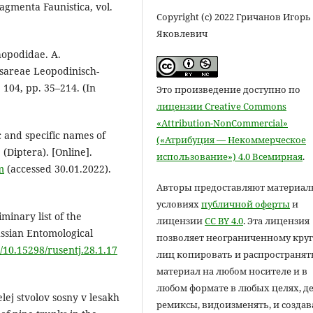
agmenta Faunistica, vol.
Copyright (c) 2022 Гричанов Игорь
Яковлевич
hopodidae. A.
sareae Leopodinisch-
104, pp. 35–214. (In
Это произведение доступно по
лицензии Creative Commons
«Attribution-NonCommercial»
ic and specific names of
(«Атрибуция — Некоммерческое
(Diptera). [Online].
использование») 4.0 Всемирная
.
m
(accessed 30.01.2022).
Авторы предоставляют материал
условиях
публичной оферты
и
minary list of the
лицензии
CC BY 4.0
. Эта лицензия
ussian Entomological
позволяет неограниченному круг
g/10.15298/rusentj.28.1.17
лиц копировать и распространят
материал на любом носителе и в
любом формате в любых целях, д
lej stvolov sosny v lesakh
ремиксы, видоизменять, и создав