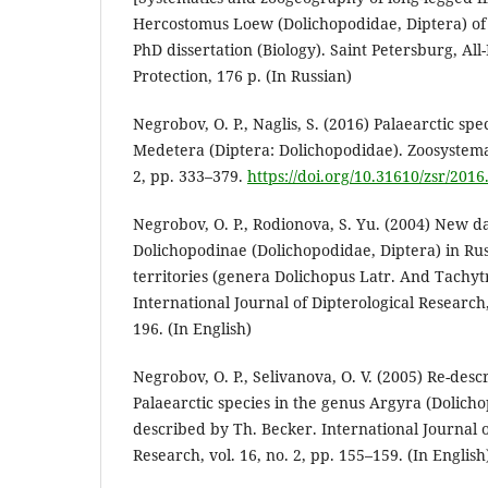
Hercostomus Loew (Dolichopodidae, Diptera) of 
PhD dissertation (Biology). Saint Petersburg, All-
Protection, 176 p. (In Russian)
Negrobov, O. P., Naglis, S. (2016) Palaearctic spe
Medetera (Diptera: Dolichopodidae). Zoosystemati
2, pp. 333–379.
https://doi.org/10.31610/zsr/2016
Negrobov, O. P., Rodionova, S. Yu. (2004) New d
Dolichopodinae (Dolichopodidae, Diptera) in Ru
territories (genera Dolichopus Latr. And Tachyt
International Journal of Dipterological Research, 
196. (In English)
Negrobov, O. P., Selivanova, O. V. (2005) Re-desc
Palaearctic species in the genus Argyra (Dolich
described by Th. Becker. International Journal o
Research, vol. 16, no. 2, pp. 155–159. (In English