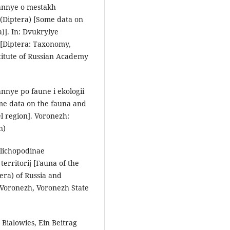
 dannye o mestakh
 (Diptera) [Some data on
a)]. In: Dvukrylye
 [Diptera: Taxonomy,
titute of Russian Academy
annye po faune i ekologii
ome data on the fauna and
l region]. Voronezh:
n)
olichopodinae
territorij [Fauna of the
era) of Russia and
). Voronezh, Voronezh State
 Bialowies, Ein Beitrag