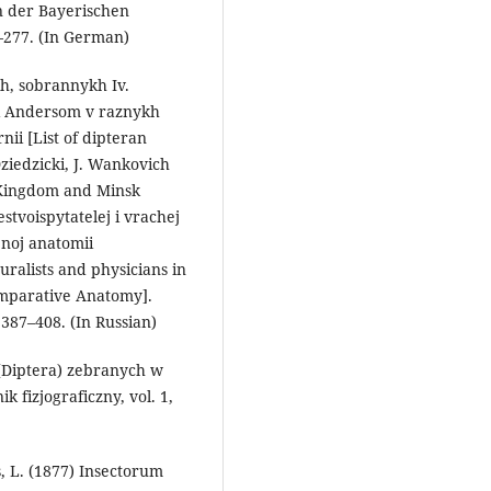
 der Bayerischen
–277. (In German)
h, sobrannykh Iv.
 i Andersom v raznykh
ii [List of dipteran
Dziedzicki, J. Wankovich
h Kingdom and Minsk
stvoispytatelej i vrachej
l’noj anatomii
uralists and physicians in
omparative Anatomy].
387–408. (In Russian)
(Diptera) zebranych w
k fizjograficzny, vol. 1,
s, L. (1877) Insectorum