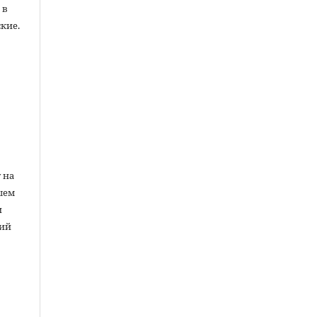
 в
кие.
ы
 на
шем
и
ний