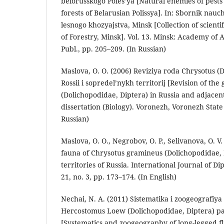
belorusskogo Poles’ya [Natural enemies of pests 
forests of Belarusian Polissya]. In: Sbornik nauc
lesnogo khozyajstva, Minsk [Collection of scientif
of Forestry, Minsk]. Vol. 13. Minsk: Academy of 
Publ., pp. 205–209. (In Russian)
Maslova, O. O. (2006) Reviziya roda Chrysotus (
Rossii i sopredel’nykh territorij [Revision of th
(Dolichopodidae, Diptera) in Russia and adjacent
dissertation (Biology). Voronezh, Voronezh State 
Russian)
Maslova, O. O., Negrobov, O. P., Selivanova, O. V
fauna of Chrysotus gramineus (Dolichopodidae, 
territories of Russia. International Journal of Di
21, no. 3, pp. 173–174. (In English)
Nechai, N. A. (2011) Sistematika i zoogeografi
Hercostomus Loew (Dolichopodidae, Diptera) pa
[Systematics and zoogeography of long-legged fl