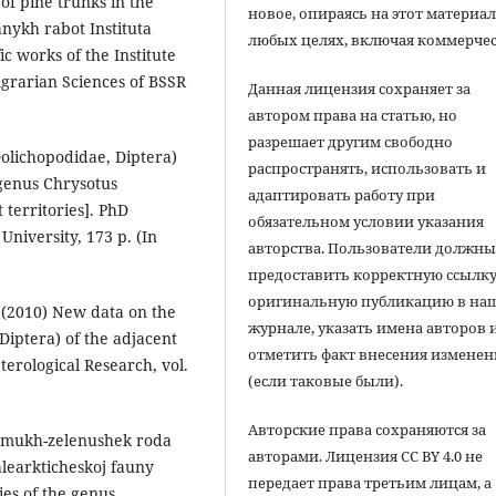
of pine trunks in the
новое, опираясь на этот материал
hnykh rabot Instituta
любых целях, включая коммерчес
ic works of the Institute
Agrarian Sciences of BSSR
Данная лицензия сохраняет за
автором права на статью, но
разрешает другим свободно
Dolichopodidae, Diptera)
распространять, использовать и
e genus Chrysotus
адаптировать работу при
 territories]. PhD
обязательном условии указания
University, 173 p. (In
авторства. Пользователи должн
предоставить корректную ссылку
оригинальную публикацию в на
. (2010) New data on the
журнале, указать имена авторов 
Diptera) of the adjacent
отметить факт внесения измене
pterological Research, vol.
(если таковые были).
Авторские права сохраняются за
ya mukh-zelenushek roda
авторами. Лицензия CC BY 4.0 не
learkticheskoj fauny
передает права третьим лицам, а
ies of the genus