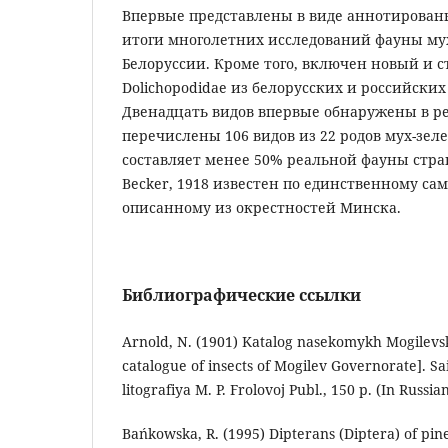
Впервые представлены в виде аннотированн
итоги многолетних исследований фауны му
Белоруссии. Кроме того, включен новый и 
Dolichopodidae из белорусских и российски
Двенадцать видов впервые обнаружены в ре
перечислены 106 видов из 22 родов мух-зеле
составляет менее 50% реальной фауны стр
Becker, 1918 известен по единственному са
описанному из окрестностей Минска.
Библиографические ссылки
Arnold, N. (1901) Katalog nasekomykh Mogilevs
catalogue of insects of Mogilev Governorate]. Sa
litografiya M. P. Frolovoj Publ., 150 p. (In Russia
Bańkowska, R. (1995) Dipterans (Diptera) of pin