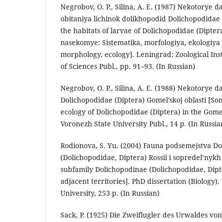
Negrobov, O. P., Silina, A. E. (1987) Nekotorye
obitaniya lichinok dolikhopodid Dolichopodidae
the habitats of larvae of Dolichopodidae (Dipter
nasekomye: Sistematika, morfologiya, ekologiya
morphology, ecology]. Leningrad: Zoological Ins
of Sciences Publ., pp. 91–93. (In Russian)
Negrobov, O. P., Silina, A. E. (1988) Nekotorye d
Dolichopodidae (Diptera) Gomel’skoj oblasti [S
ecology of Dolichopodidae (Diptera) in the Gome
Voronezh State University Publ., 14 p. (In Russia
Rodionova, S. Yu. (2004) Fauna podsemejstva D
(Dolichopodidae, Diptera) Rossii i sopredel’nykh 
subfamily Dolichopodinae (Dolichopodidae, Dipt
adjacent territories]. PhD dissertation (Biology
University, 253 p. (In Russian)
Sack, P. (1925) Die Zweiflugler des Urwaldes von