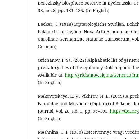
Berezinsky Biosphere Reserve in Byelorussia. Fr
38, no. 8, pp. 181–185. (In English)
Becker, T. (1918) Dipterologische Studien. Dolic
Palaarktische Region. Nova Acta Academiae Cae
Carolinae Germanicae Naturae Curiosorum, vol. 
German)
Grichanov, I. Ya. (2022) Alphabetic list of gener
predatory flies of the epifamily Dolichopodoidae 
Available at:
http://grichanov.aiq.ru/Genera3.ht
(In English)
Makovetskaya, E. V., Vikhrev, N. E. (2019) A preli
Fanniidae and Muscidae (Diptera) of Belarus. R
Journal, vol. 28, no. 1, pp. 93–101.
https://doi.or
(In English)
Mashnina, T. I. (1960) Estestvennye vragi vredite