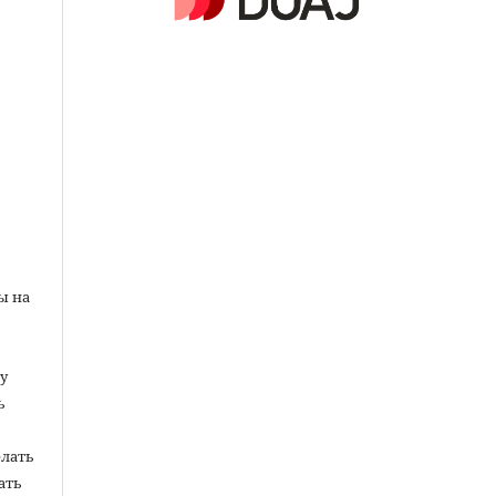
ы на
у
ь
елать
ать