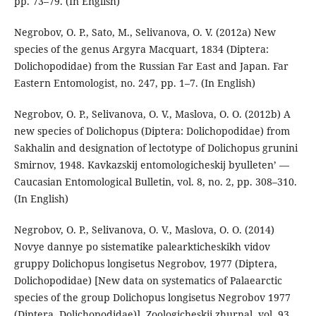
pp. 73–79. (In English)
Negrobov, O. P., Sato, M., Selivanova, O. V. (2012a) New
species of the genus Argyra Macquart, 1834 (Diptera:
Dolichopodidae) from the Russian Far East and Japan. Far
Eastern Entomologist, no. 247, pp. 1–7. (In English)
Negrobov, O. P., Selivanova, O. V., Maslova, O. O. (2012b) A
new species of Dolichopus (Diptera: Dolichopodidae) from
Sakhalin and designation of lectotype of Dolichopus grunini
Smirnov, 1948. Kavkazskij entomologicheskij byulleten’ —
Caucasian Entomological Bulletin, vol. 8, no. 2, pp. 308–310.
(In English)
Negrobov, O. P., Selivanova, O. V., Maslova, O. O. (2014)
Novye dannye po sistematike palearkticheskikh vidov
gruppy Dolichopus longisetus Negrobov, 1977 (Diptera,
Dolichopodidae) [New data on systematics of Palaearctic
species of the group Dolichopus longisetus Negrobov 1977
(Diptera, Dolichopodidae)]. Zoologicheskii zhurnal, vol. 93,