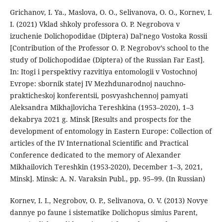
Grichanov, I. Ya., Maslova, O. O., Selivanova, O. O., Kornev, I.
I. (2021) Vklad shkoly professora O. P. Negrobova v
izuchenie Dolichopodidae (Diptera) Dal’nego Vostoka Rossii
[Contribution of the Professor O. P. Negrobov’s school to the
study of Dolichopodidae (Diptera) of the Russian Far East].
In: Itogi i perspektivy razvitiya entomologii v Vostochnoj
Evrope: sbornik statej IV Mezhdunarodnoj nauchno-
prakticheskoj konferentsii, posvyashchennoj pamyati
Aleksandra Mikhajlovicha Tereshkina (1953–2020), 1–3
dekabrya 2021 g. Minsk [Results and prospects for the
development of entomology in Eastern Europe: Collection of
articles of the IV International Scientific and Practical
Conference dedicated to the memory of Alexander
Mikhailovich Tereshkin (1953-2020), December 1–3, 2021,
Minsk]. Minsk: A. N. Varaksin Publ., pp. 95–99. (In Russian)
Kornev, I. I., Negrobov, O. P., Selivanova, O. V. (2013) Novye
dannye po faune i sistematike Dolichopus simius Parent,