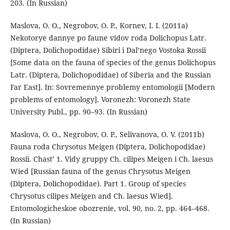
203. (In Russian)
Maslova, O. O., Negrobov, O. P., Kornev, I. I. (2011a)
Nekotorye dannye po faune vidov roda Dolichopus Latr.
(Diptera, Dolichopodidae) Sibiri i Dal’nego Vostoka Rossii
[Some data on the fauna of species of the genus Dolichopus
Latr. (Diptera, Dolichopodidae) of Siberia and the Russian
Far East]. In: Sovremennye problemy entomologii [Modern
problems of entomology]. Voronezh: Voronezh State
University Publ., pp. 90–93. (In Russian)
Maslova, O. O., Negrobov, O. P., Selivanova, O. V. (2011b)
Fauna roda Chrysotus Meigen (Diptera, Dolichopodidae)
Rossii. Chast’ 1. Vidy gruppy Ch. cilipes Meigen i Ch. laesus
Wied [Russian fauna of the genus Chrysotus Meigen
(Diptera, Dolichopodidae). Part 1. Group of species
Chrysotus cilipes Meigen and Ch. laesus Wied].
Entomologicheskoe obozrenie, vol. 90, no. 2, pp. 464–468.
(In Russian)