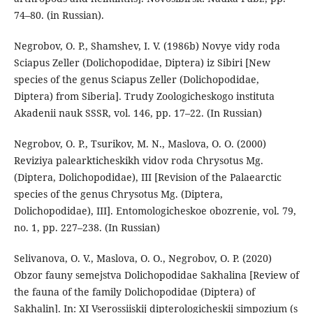
74–80. (in Russian).
Negrobov, O. P., Shamshev, I. V. (1986b) Novye vidy roda
Sciapus Zeller (Dolichopodidae, Diptera) iz Sibiri [New
species of the genus Sciapus Zeller (Dolichopodidae,
Diptera) from Siberia]. Trudy Zoologicheskogo instituta
Akadenii nauk SSSR, vol. 146, pp. 17–22. (In Russian)
Negrobov, O. P., Tsurikov, M. N., Maslova, O. O. (2000)
Reviziya palearkticheskikh vidov roda Chrysotus Mg.
(Diptera, Dolichopodidae), III [Revision of the Palaearctic
species of the genus Chrysotus Mg. (Diptera,
Dolichopodidae), III]. Entomologicheskoe obozrenie, vol. 79,
no. 1, pp. 227–238. (In Russian)
Selivanova, O. V., Maslova, O. O., Negrobov, O. P. (2020)
Obzor fauny semejstva Dolichopodidae Sakhalina [Review of
the fauna of the family Dolichopodidae (Diptera) of
Sakhalin]. In: XI Vserossiiskij dipterologicheskij simpozium (s