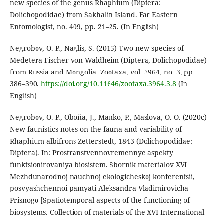
new species of the genus Rhaphium (Diptera:
Dolichopodidae) from Sakhalin Island. Far Eastern
Entomologist, no. 409, pp. 21–25. (In English)
Negrobov, O. P., Naglis, S. (2015) Two new species of
Medetera Fischer von Waldheim (Diptera, Dolichopodidae)
from Russia and Mongolia. Zootaxa, vol. 3964, no. 3, pp.
386–390.
https://doi.org/10.11646/zootaxa.3964.3.8
(In
English)
Negrobov, O. P., Oboňa, J., Manko, P., Maslova, O. O. (2020c)
New faunistics notes on the fauna and variability of
Rhaphium albifrons Zetterstedt, 1843 (Dolichopodidae:
Diptera). In: Prostranstvennovremennye aspekty
funktsionirovaniya biosistem. Sbornik materialov XVI
Mezhdunarodnoj nauchnoj ekologicheskoj konferentsii,
posvyashchennoi pamyati Aleksandra Vladimirovicha
Prisnogo [Spatiotemporal aspects of the functioning of
biosystems. Collection of materials of the XVI International