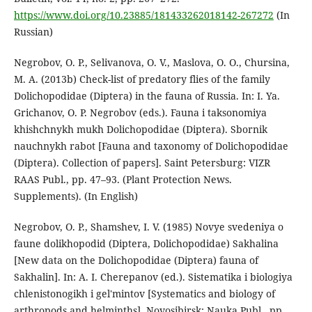
https://www.doi.org/10.23885/181433262018142-267272
(In
Russian)
Negrobov, O. P., Selivanova, O. V., Maslova, O. O., Chursina,
M. A. (2013b) Check-list of predatory flies of the family
Dolichopodidae (Diptera) in the fauna of Russia. In: I. Ya.
Grichanov, O. P. Negrobov (eds.). Fauna i taksonomiya
khishchnykh mukh Dolichopodidae (Diptera). Sbornik
nauchnykh rabot [Fauna and taxonomy of Dolichopodidae
(Diptera). Collection of papers]. Saint Petersburg: VIZR
RAAS Publ., pp. 47–93. (Plant Protection News.
Supplements). (In English)
Negrobov, O. P., Shamshev, I. V. (1985) Novye svedeniya o
faune dolikhopodid (Diptera, Dolichopodidae) Sakhalina
[New data on the Dolichopodidae (Diptera) fauna of
Sakhalin]. In: A. I. Cherepanov (ed.). Sistematika i biologiya
chlenistonogikh i gel'mintov [Systematics and biology of
arthropods and helminths]. Novosibirsk: Nauka Publ., pp.