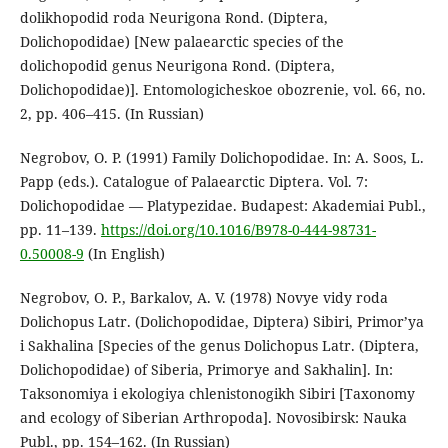
dolikhopodid roda Neurigona Rond. (Diptera,
Dolichopodidae) [New palaearctic species of the
dolichopodid genus Neurigona Rond. (Diptera,
Dolichopodidae)]. Entomologicheskoe obozrenie, vol. 66, no.
2, pp. 406–415. (In Russian)
Negrobov, O. P. (1991) Family Dolichopodidae. In: A. Soos, L.
Papp (eds.). Catalogue of Palaearctic Diptera. Vol. 7:
Dolichopodidae — Platypezidae. Budapest: Akademiai Publ.,
pp. 11–139.
https://doi.org/10.1016/B978-0-444-98731-
0.50008-9
(In English)
Negrobov, O. P., Barkalov, A. V. (1978) Novye vidy roda
Dolichopus Latr. (Dolichopodidae, Diptera) Sibiri, Primor’ya
i Sakhalina [Species of the genus Dolichopus Latr. (Diptera,
Dolichopodidae) of Siberia, Primorye and Sakhalin]. In:
Taksonomiya i ekologiya chlenistonogikh Sibiri [Taxonomy
and ecology of Siberian Arthropoda]. Novosibirsk: Nauka
Publ., pp. 154–162. (In Russian)