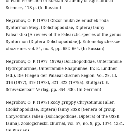
of Plant Protection of Russian Academy of Agricultural
Sciences, 178 p. (In Russian)
Negrobov, O. P. (1975) Obzor mukh-zelenushek roda
Syntormon Meig. (Dolichopodidae, Diptera) fauny
Palearktiki [A review of the Palearctic species of the genus
Syntormon (Diptera Dolichopodidae)]. Entomologicheskoe
obozrenie, vol. 54, no. 3, pp. 652–664. (In Russian)
Negrobov, O. P. (1977–1979a) Dolichopodidae, Unterfamilie
Hydrophorinae, Unterfamilie Rhaphiinae. In: E. Lindner
(ed.). Die Fliegen der Palaearktischen Region. Vol. 29. Lf.
316 (1977), 319 (1978), 321–322 (1979a). Stuttgart: E.
Schweizerbart Verlag, pp. 354–530. (In German)
Negrobov, O. P. (1978) Rody gruppy Chrysotimus Fallen
(Dolichopodidae, Diptera) fauny SSSR [Genera of group
Chrysotimus Fallen (Dolichopodidae, Diptera) of the USSR
fauna]. Zoologicheskii zhurnal, vol. 57, no. 9, pp. 1374–1381.
(In Russian)