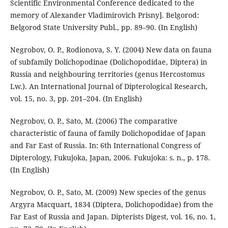
Scientific Environmental Conference dedicated to the
memory of Alexander Vladimirovich Prisny]. Belgorod:
Belgorod State University Publ., pp. 89–90. (In English)
Negrobov, O. P., Rodionova, S. Y. (2004) New data on fauna
of subfamily Dolichopodinae (Dolichopodidae, Diptera) in
Russia and neighbouring territories (genus Hercostomus
Lw.). An International Journal of Dipterological Research,
vol. 15, no. 3, pp. 201–204. (In English)
Negrobov, O. P., Sato, M. (2006) The comparative
characteristic of fauna of family Dolichopodidae of Japan
and Far East of Russia. In: 6th International Congress of
Dipterology, Fukujoka, Japan, 2006. Fukujoka: s. n., p. 178.
(In English)
Negrobov, O. P., Sato, M. (2009) New species of the genus
Argyra Macquart, 1834 (Diptera, Dolichopodidae) from the
Far East of Russia and Japan. Dipterists Digest, vol. 16, no. 1,