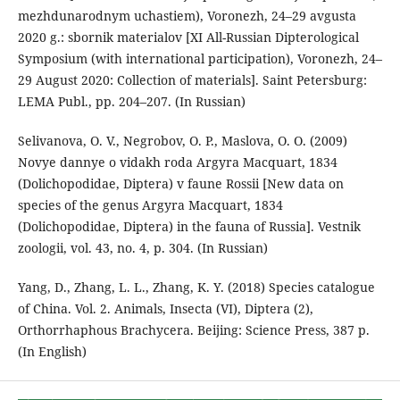
mezhdunarodnym uchastiem), Voronezh, 24–29 avgusta
2020 g.: sbornik materialov [XI All-Russian Dipterological
Symposium (with international participation), Voronezh, 24–
29 August 2020: Collection of materials]. Saint Petersburg:
LEMA Publ., pp. 204–207. (In Russian)
Selivanova, O. V., Negrobov, O. P., Maslova, O. O. (2009)
Novye dannye o vidakh roda Argyra Macquart, 1834
(Dolichopodidae, Diptera) v faune Rossii [New data on
species of the genus Argyra Macquart, 1834
(Dolichopodidae, Diptera) in the fauna of Russia]. Vestnik
zoologii, vol. 43, no. 4, p. 304. (In Russian)
Yang, D., Zhang, L. L., Zhang, K. Y. (2018) Species catalogue
of China. Vol. 2. Animals, Insecta (VI), Diptera (2),
Orthorrhaphous Brachycera. Beijing: Science Press, 387 p.
(In English)