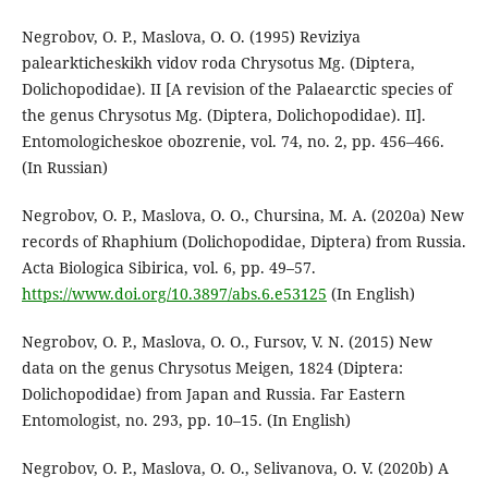
Negrobov, O. P., Maslova, O. O. (1995) Reviziya
palearkticheskikh vidov roda Chrysotus Mg. (Diptera,
Dolichopodidae). II [A revision of the Palaearctic species of
the genus Chrysotus Mg. (Diptera, Dolichopodidae). II].
Entomologicheskoe obozrenie, vol. 74, no. 2, pp. 456–466.
(In Russian)
Negrobov, O. P., Maslova, O. O., Chursina, M. A. (2020a) New
records of Rhaphium (Dolichopodidae, Diptera) from Russia.
Acta Biologica Sibirica, vol. 6, pp. 49–57.
https://www.doi.org/10.3897/abs.6.e53125
(In English)
Negrobov, O. P., Maslova, O. O., Fursov, V. N. (2015) New
data on the genus Chrysotus Meigen, 1824 (Diptera:
Dolichopodidae) from Japan and Russia. Far Eastern
Entomologist, no. 293, pp. 10–15. (In English)
Negrobov, O. P., Maslova, O. O., Selivanova, O. V. (2020b) A