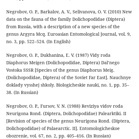
Negrobov, O. P., Barkalov, A. V., Selivanova, O. V. (2010) New
data on the fauna of the family Dolichopodidae (Diptera)
from Russia, with a description of a new species of the
genus Argyra Mcq. Euroasian Entomological Journal, vol. 9,
no. 3, pp. 522–524. (In English)
Negrobov, O. P., Dukhanina, E. V. (1987) Vidy roda
Diaphorus Meigen (Dolichopodidae, Diptera) Dal’nego
Vostoka SSSR [Species of the genus Diaphorus Meig.
(Dolichopodidae, Diptera) of the Soviet Far East]. Nauchnye
doklady vysshej shkoly. Biologicheskie nauki, no. 1, pp. 35–
38. (In Russian)
Negrobov, O. P., Fursov, V. N. (1988) Reviziya vidov roda
Neurigona Rond. (Diptera, Dolichopodidae) Palearktiki. II
[Revision of species of the genus Neurigona Rond. (Diptera,
Dolichopodidae) of Palaearctic. II]. Entomologicheskoe
obozrenie, vol. 67, no. 2, pp. 405–416. (In Russian)