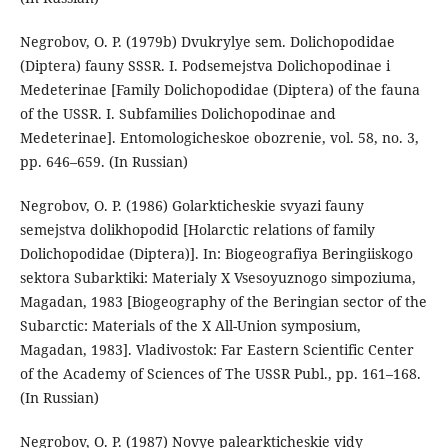
Negrobov, O. P. (1979b) Dvukrylye sem. Dolichopodidae
(Diptera) fauny SSSR. I. Podsemejstva Dolichopodinae i
Medeterinae [Family Dolichopodidae (Diptera) of the fauna
of the USSR. I. Subfamilies Dolichopodinae and
Medeterinae]. Entomologicheskoe obozrenie, vol. 58, no. 3,
pp. 646–659. (In Russian)
Negrobov, O. P. (1986) Golarkticheskie svyazi fauny
semejstva dolikhopodid [Holarctic relations of family
Dolichopodidae (Diptera)]. In: Biogeografiya Beringiiskogo
sektora Subarktiki: Materialy X Vsesoyuznogo simpoziuma,
Magadan, 1983 [Biogeography of the Beringian sector of the
Subarctic: Materials of the X All-Union symposium,
Magadan, 1983]. Vladivostok: Far Eastern Scientific Center
of the Academy of Sciences of The USSR Publ., pp. 161–168.
(In Russian)
Negrobov, O. P. (1987) Novye palearkticheskie vidy