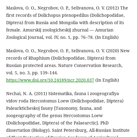
Maslova, O. O., Negrobov, O. P., Selivanova, O. V. (2012) The
first records of Dolichopus ptenopedilus (Dolichopodidae,
Diptera) from Russia and Mongolia with description of its
female. Amurskij zoologicheskij zhurnal — Amurian
Zoological Journal, vol. IV, no. 1, pp. 76–78. (In English)
Maslova, O. O., Negrobov, O. P., Selivanova, O. V. (2020) New
records of Rhaphium (Dolichopodidae, Diptera) from
Russian protected areas. Nature Conservation Research,
vol. 5, no. 3, pp. 139–144.
https://www.doi.org/10.24189/ncr.2020.037
(In English)
Nechai, N. A. (2011) Sistematika, fauna i zoogeografiya
vidov roda Hercostomus Loew (Dolichopodidae, Diptera)
Palearkticheskoj fauny [Taxonomy, fauna, and
zoogeography of the genus Hercostomus Loew
(Dolichopodidae, Diptera) of the Palaearctic]. PhD
dissertation (Biology). Saint Petersburg, All-Russian Institute