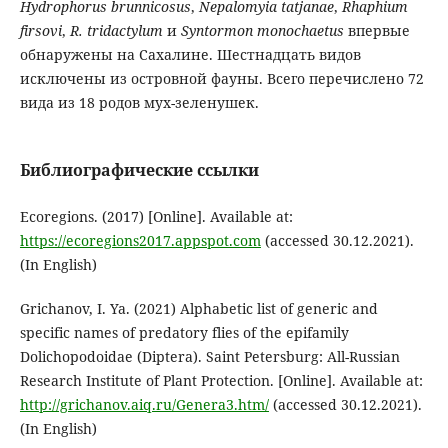
Hydrophorus
brunnicosus
,
Nepalomyia
tatjanae
,
Rhaphium
firsovi
,
R
.
tridactylum
и
Syntormon
monochaetus
впервые
обнаружены на Сахалине. Шестнадцать видов
исключены из островной фауны. Всего перечислено 72
вида из 18 родов мух-зеленушек.
Библиографические ссылки
Ecoregions. (2017) [Online]. Available at:
https://ecoregions2017.appspot.com
(accessed 30.12.2021).
(In English)
Grichanov, I. Ya. (2021) Alphabetic list of generic and
specific names of predatory flies of the epifamily
Dolichopodoidae (Diptera). Saint Petersburg: All-Russian
Research Institute of Plant Protection. [Online]. Available at:
http://grichanov.aiq.ru/Genera3.htm/
(accessed 30.12.2021).
(In English)