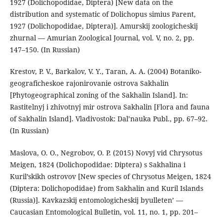
1927 (Dolichopodidae, Diptera) [New data on the
distribution and systematic of Dolichopus simius Parent,
1927 (Dolichopodidae, Diptera)]. Amurskij zoologicheskij
zhurnal — Amurian Zoological Journal, vol. V, no. 2, pp.
147–150. (In Russian)
Krestov, P. V., Barkalov, V. Y., Taran, A. A. (2004) Botaniko-
geograficheskoe rajonirovanie ostrova Sakhalin
[Phytogeographical zoning of the Sakhalin Island]. In:
Rastitelnyj i zhivotnyj mir ostrova Sakhalin [Flora and fauna
of Sakhalin Island]. Vladivostok: Dal’nauka Publ., pp. 67–92.
(In Russian)
Maslova, O. O., Negrobov, O. P. (2015) Novyj vid Chrysotus
Meigen, 1824 (Dolichopodidae: Diptera) s Sakhalina i
Kuril’skikh ostrovov [New species of Chrysotus Meigen, 1824
(Diptera: Dolichopodidae) from Sakhalin and Kuril Islands
(Russia)]. Kavkazskij entomologicheskij byulleten’ —
Caucasian Entomological Bulletin, vol. 11, no. 1, pp. 201–