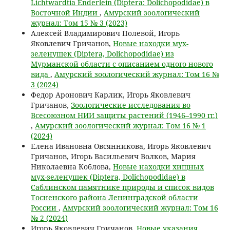
Lichtwardtia Enderlein (Diptera: Dolichopodidae) в
Восточной Индии
,
Амурский зоологический
журнал: Том 15 № 3 (2023)
Алексей Владимирович Полевой, Игорь
Яковлевич Гричанов,
Новые находки мух-
зеленушек (Diptera, Dolichopodidae) из
Мурманской области с описанием одного нового
вида
,
Амурский зоологический журнал: Том 16 №
3 (2024)
Федор Аронович Карлик, Игорь Яковлевич
Гричанов,
Зоологические исследования во
Всесоюзном НИИ защиты растений (1946–1990 гг.)
,
Амурский зоологический журнал: Том 16 № 1
(2024)
Елена Ивановна Овсянникова, Игорь Яковлевич
Гричанов, Игорь Васильевич Волков, Мария
Николаевна Коблова,
Новые находки хищных
мух-зеленушек (Diptera, Dolichopodidae) в
Саблинском памятнике природы и список видов
Тосненского района Ленинградской области
России
,
Амурский зоологический журнал: Том 16
№ 2 (2024)
Игорь Яковлевич Гричанов,
Новые указания