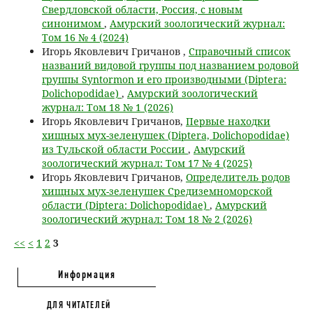
Свердловской области, Россия, c новым
синонимом
,
Амурский зоологический журнал:
Том 16 № 4 (2024)
Игорь Яковлевич Гричанов ,
Справочный список
названий видовой группы под названием родовой
группы Syntormon и его производными (Diptera:
Dolichopodidae)
,
Амурский зоологический
журнал: Том 18 № 1 (2026)
Игорь Яковлевич Гричанов,
Первые находки
хищных мух-зеленушек (Diptera, Dolichopodidae)
из Тульской области России
,
Амурский
зоологический журнал: Том 17 № 4 (2025)
Игорь Яковлевич Гричанов,
Определитель родов
хищных мух-зеленушек Средиземноморской
области (Diptera: Dolichopodidae)
,
Амурский
зоологический журнал: Том 18 № 2 (2026)
<<
<
1
2
3
Информация
ДЛЯ ЧИТАТЕЛЕЙ