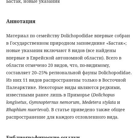
Бастак, новые указания
Аннотация
Материал по семейству Dolichopodidae впервые собран
в Государственном природном заповеднике «Бастак»;
новые указания включают 8 видов (все найдены
впервые в Еврейской автономной области). Всего в
области отмечено 20 видов, что, по-видимому,
составляет 20–25% региональной фауны Dolichopodidae.
Из них 11 видов распространены только в Восточной
Палеарктике. Некоторые виды являются редкими,
известными ранее лишь в Приморье (
Dolichopus
longisetus
,
Gymnopternus nemorum
,
Medetera stylata
и
Rhaphium nuortevai
). В статье приведено также общее
распространение для каждого отловленного вида.
Библиографические ссылки