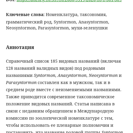
Ключевые слова:
Номенклатура, таксономия,
грамматический род, Syntormon, Anasyntormon,
Neosyntormon, Parasyntormon, мухи-зеленушки
Аннотация
Справочный список 185 видовых названий (включая
128 названий валидных видов) под родовыми
названиями
Syntormon
,
Anasyntormon
,
Neosyntormon
и
Parasyntormon
составлен как в мужском, так и в
среднем роде вместе с неизменяемыми названиями.
Также приводится современное таксономическое
положение видовых названий. Статья написана в
связи с недавним обращением в Международную
комиссию по зоологической номенклатуре с тем,
чтобы использовать ее пленарные полномочия и
постановить, что название родовой группы
Syntormon