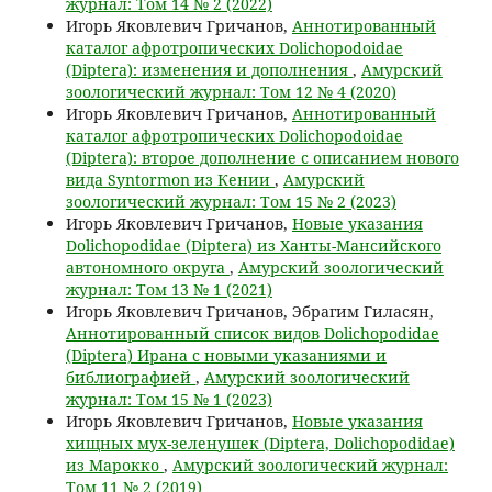
журнал: Том 14 № 2 (2022)
Игорь Яковлевич Гричанов,
Аннотированный
каталог афротропических Dolichopodoidae
(Diptera): изменения и дополнения
,
Амурский
зоологический журнал: Том 12 № 4 (2020)
Игорь Яковлевич Гричанов,
Аннотированный
каталог афротропических Dolichopodoidae
(Diptera): второе дополнение с описанием нового
вида Syntormon из Кении
,
Амурский
зоологический журнал: Том 15 № 2 (2023)
Игорь Яковлевич Гричанов,
Новые указания
Dolichopodidae (Diptera) из Ханты-Мансийского
автономного округа
,
Амурский зоологический
журнал: Том 13 № 1 (2021)
Игорь Яковлевич Гричанов, Эбрагим Гиласян,
Аннотированный список видов Dolichopodidae
(Diptera) Ирана с новыми указаниями и
библиографией
,
Амурский зоологический
журнал: Том 15 № 1 (2023)
Игорь Яковлевич Гричанов,
Новые указания
хищных мух-зеленушек (Diptera, Dolichopodidae)
из Марокко
,
Амурский зоологический журнал:
Том 11 № 2 (2019)