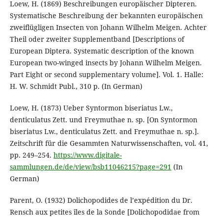
Loew, H. (1869) Beschreibungen europäischer Dipteren.
Systematische Beschreibung der bekannten europäischen
zweiflügligen Insecten von Johann Wilhelm Meigen. Achter
Theil oder zweiter Supplementband [Descriptions of
European Diptera. Systematic description of the known
European two-winged insects by Johann Wilhelm Meigen.
Part Eight or second supplementary volume]. Vol. 1. Halle:
H. W. Schmidt Publ., 310 p. (In German)
Loew, H. (1873) Ueber Syntormon biseriatus Lw.,
denticulatus Zett. und Freymuthae n. sp. [On Syntormon
biseriatus Lw., denticulatus Zett. and Freymuthae n. sp.].
Zeitschrift für die Gesammten Naturwissenschaften, vol. 41,
pp. 249–254.
https://www.digitale-
sammlungen.de/de/view/bsb11046215?page=291
(In
German)
Parent, O. (1932) Dolichopodides de l’expédition du Dr.
Rensch aux petites îles de la Sonde [Dolichopodidae from