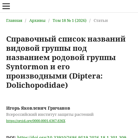
Главная
/
Архивы
/
Том 18 № 1 (2026)
/
Статьи
Справочный список названий
видовой группы под
названием родовой группы
Syntormon и его
производными (Diptera:
Dolichopodidae)
Игорь Яковлевич Гричанов
Всероссийский институт защиты растений
https://orcid.org/0000-0001-6367-836X
DOI:
https://doi.org/10.33910/2686-9519-2026-18-1-301-309