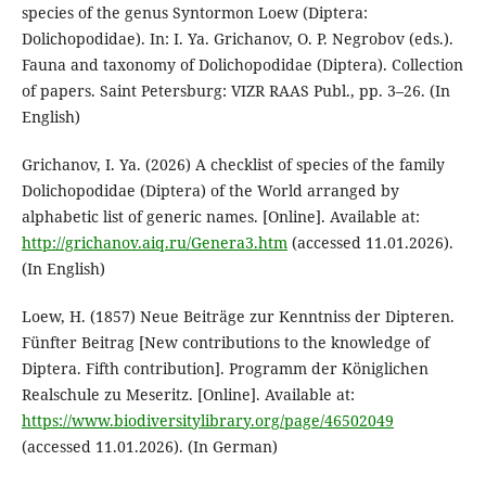
species of the genus Syntormon Loew (Diptera:
Dolichopodidae). In: I. Ya. Grichanov, O. P. Negrobov (eds.).
Fauna and taxonomy of Dolichopodidae (Diptera). Collection
of papers. Saint Petersburg: VIZR RAAS Publ., pp. 3–26. (In
English)
Grichanov, I. Ya. (2026) A checklist of species of the family
Dolichopodidae (Diptera) of the World arranged by
alphabetic list of generic names. [Online]. Available at:
http://grichanov.aiq.ru/Genera3.htm
(accessed 11.01.2026).
(In English)
Loew, H. (1857) Neue Beiträge zur Kenntniss der Dipteren.
Fünfter Beitrag [New contributions to the knowledge of
Diptera. Fifth contribution]. Programm der Königlichen
Realschule zu Meseritz. [Online]. Available at:
https://www.biodiversitylibrary.org/page/46502049
(accessed 11.01.2026). (In German)