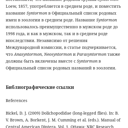
Loew, 1857, употребляется в среднем роде, и поместить
название
Syntormon
в Официальный список родовых
имен в зоологии в среднем роде. Название
Syntormon
использовалось преимущественно в мужском роде до
1998 года, и как в мужском, так и в среднем роде
впоследствии. Независимо от решения
Международной комиссии, в статье подчеркивается,
что
Anasyntormon
,
Neosyntormon
и
Parasyntormon
также
должны быть включены вместе с
Syntormon
в
Официальный список родовых названий в зоологии.
Библиографические ссылки
References
Bickel, D. J. (2009) Dolichopodidae (long-legged flies). In: B.
V. Brown, A. Borkent, J. M. Cumming et al. (eds.). Manual of
Central American Diptera. Vol. 1. Ottawa: NRC Research