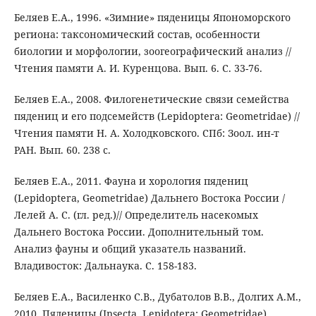
Беляев Е.А., 1996. «Зимние» пяденицы Япономорского
региона: таксономический состав, особенности
биологии и морфологии, зоогеографический анализ //
Чтения памяти А. И. Куренцова. Вып. 6. C. 33-76.
Беляев Е.А., 2008. Филогенетические связи семейства
пядениц и его подсемейств (Lepidoptera: Geometridae) //
Чтения памяти Н. А. Холодковского. СПб: Зоол. ин-т
РАН. Вып. 60. 238 с.
Беляев Е.А., 2011. Фауна и хорология пядениц
(Lepidoptera, Geometridae) Дальнего Востока России /
Лелей А. С. (гл. ред.)// Определитель насекомых
Дальнего Востока России. Дополнительный том.
Анализ фауны и общий указатель названий.
Владивосток: Дальнаука. С. 158-183.
Беляев Е.А., Василенко С.В., Дубатолов В.В., Долгих А.М.,
2010. Пяденицы (Insecta, Lepidotera: Geometridae)