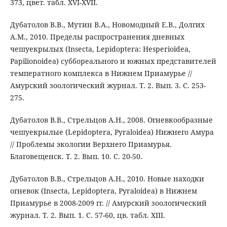
373, цвет. табл. XVI-XVII.
Дубатолов В.В., Мутин В.А., Новомодный Е.В., Долгих
А.М., 2010. Пределы распространения дневных
чешуекрылых (Insecta, Lepidoptera: Hesperioidea,
Papilionoidea) суббореального и южных представителей
температного комплекса в Нижнем Приамурье //
Амурский зоологический журнал. Т. 2. Вып. 3. С. 253-
275.
Дубатолов В.В., Стрельцов А.Н., 2008. Огневкообразные
чешуекрылые (Lepidoptera, Pyraloidea) Нижнего Амура
// Проблемы экологии Верхнего Приамурья.
Благовещенск. Т. 2. Вып. 10. С. 20-50.
Дубатолов В.В., Стрельцов А.Н., 2010. Новые находки
огневок (Insecta, Lepidoptera, Pyraloidea) в Нижнем
Приамурье в 2008-2009 гг. // Амурский зоологический
журнал. Т. 2. Вып. 1. С. 57-60, цв. табл. XIII.