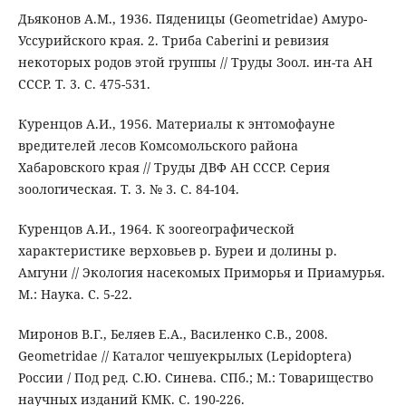
Дьяконов А.М., 1936. Пяденицы (Geometridae) Амуро-
Уссурийского края. 2. Триба Caberini и ревизия
некоторых родов этой группы // Труды Зоол. ин-та АН
СССР. Т. 3. С. 475-531.
Куренцов А.И., 1956. Материалы к энтомофауне
вредителей лесов Комсомольского района
Хабаровского края // Труды ДВФ АН СССР. Серия
зоологическая. Т. 3. № 3. С. 84-104.
Куренцов А.И., 1964. К зоогеографической
характеристике верховьев р. Буреи и долины р.
Амгуни // Экология насекомых Приморья и Приамурья.
М.: Наука. С. 5-22.
Миронов В.Г., Беляев Е.А., Василенко С.В., 2008.
Geometridae // Каталог чешуекрылых (Lepidoptera)
России / Под ред. С.Ю. Синева. СПб.; М.: Товарищество
научных изданий КМК. С. 190-226.