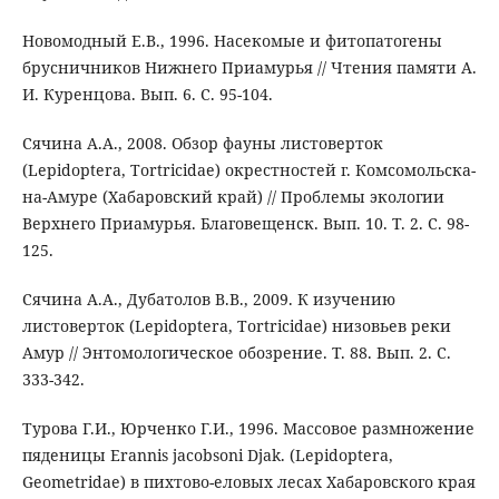
Новомодный Е.В., 1996. Насекомые и фитопатогены
брусничников Нижнего Приамурья // Чтения памяти А.
И. Куренцова. Вып. 6. C. 95-104.
Сячина А.А., 2008. Обзор фауны листоверток
(Lepidoptera, Tortricidae) окрестностей г. Комсомольска-
на-Амуре (Хабаровский край) // Проблемы экологии
Верхнего Приамурья. Благовещенск. Вып. 10. Т. 2. С. 98-
125.
Сячина А.А., Дубатолов В.В., 2009. К изучению
листоверток (Lepidoptera, Tortricidae) низовьев реки
Амур // Энтомологическое обозрение. Т. 88. Вып. 2. С.
333-342.
Турова Г.И., Юрченко Г.И., 1996. Массовое размножение
пяденицы Erannis jacobsoni Djak. (Lepidoptera,
Geometridae) в пихтово-еловых лесах Хабаровского края