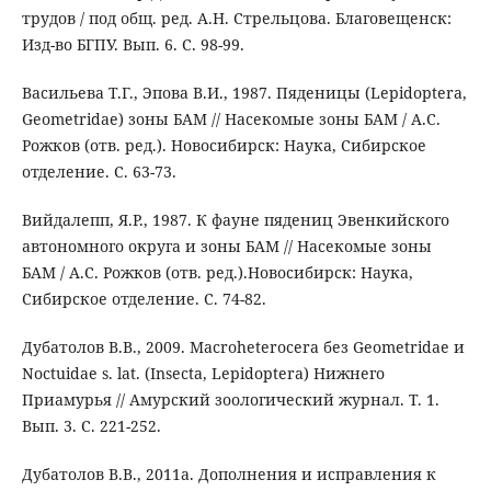
трудов / под общ. ред. А.Н. Стрельцова. Благовещенск:
Изд-во БГПУ. Вып. 6. С. 98-99.
Васильева Т.Г., Эпова В.И., 1987. Пяденицы (Lepidoptera,
Geometridae) зоны БАМ // Насекомые зоны БАМ / А.С.
Рожков (отв. ред.). Новосибирск: Наука, Сибирское
отделение. С. 63-73.
Вийдалепп, Я.P., 1987. К фауне пядениц Эвенкийского
автономного округа и зоны БАМ // Насекомые зоны
БАМ / А.С. Рожков (отв. ред.).Новосибирск: Наука,
Сибирское отделение. С. 74-82.
Дубатолов В.В., 2009. Macroheterocera без Geometridae и
Noctuidae s. lat. (Insecta, Lepidoptera) Нижнего
Приамурья // Амурский зоологический журнал. Т. 1.
Вып. 3. С. 221-252.
Дубатолов В.В., 2011а. Дополнения и исправления к