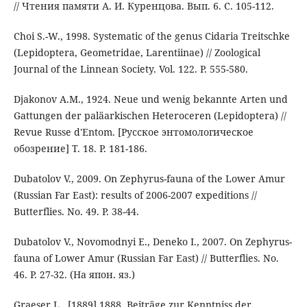
// Чтения памяти А. И. Куренцова. Вып. 6. C. 105-112.
Choi S.-W., 1998. Systematic of the genus Cidaria Treitschke
(Lepidoptera, Geometridae, Larentiinae) // Zoological
Journal of the Linnean Society. Vol. 122. P. 555-580.
Djakonov A.M., 1924. Neue und wenig bekannte Arten und
Gattungen der paläarkischen Heteroceren (Lepidoptera) //
Revue Russe d'Entom. [Русское энтомологическое
обозрение] Т. 18. Р. 181-186.
Dubatolov V., 2009. On Zephyrus-fauna of the Lower Amur
(Russian Far East): results of 2006-2007 expeditions //
Butterflies. No. 49. P. 38-44.
Dubatolov V., Novomodnyi E., Deneko I., 2007. On Zephyrus-
fauna of Lower Amur (Russian Far East) // Butterflies. No.
46. P. 27-32. (На япон. яз.)
Graeser L., [1889] 1888. Beiträge zur Kenntniss der