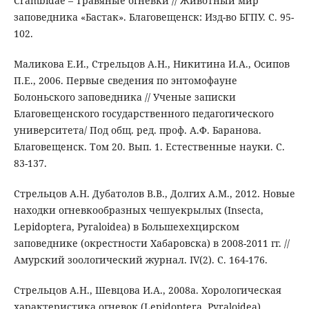
Crambidae – Травяные огневки // Животный мир
заповедника «Бастак». Благовещенск: Изд-во БГПУ. С. 95-
102.
Маликова Е.И., Стрельцов А.Н., Никитина И.А., Осипов
П.Е., 2006. Первые сведения по энтомофауне
Болоньского заповедника // Ученые записки
Благовещенского государственного педагогического
университета/ Под общ. ред. проф. А.Ф. Баранова.
Благовещенск. Том 20. Вып. 1. Естественные науки. С.
83-137.
Стрельцов А.Н. Дубатолов В.В., Долгих А.М., 2012. Новые
находки огневкообразных чешуекрылых (Insecta,
Lepidoptera, Pyraloidea) в Большехехцирском
заповеднике (окрестности Хабаровска) в 2008-2011 гг. //
Амурский зоологический журнал. IV(2). С. 164-176.
Стрельцов А.Н., Шевцова И.А., 2008а. Хорологическая
характеристика огневок (Lepidoptera, Pyraloidea)