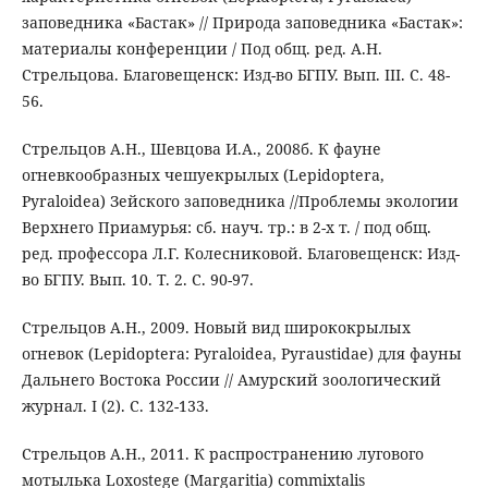
заповедника «Бастак» // Природа заповедника «Бастак»:
материалы конференции / Под общ. ред. А.Н.
Стрельцова. Благовещенск: Изд-во БГПУ. Вып. III. С. 48-
56.
Стрельцов А.Н., Шевцова И.А., 2008б. К фауне
огневкообразных чешуекрылых (Lepidoptera,
Pyraloidea) Зейского заповедника //Проблемы экологии
Верхнего Приамурья: cб. науч. тр.: в 2-х т. / под общ.
ред. профессора Л.Г. Колесниковой. Благовещенск: Изд-
во БГПУ. Вып. 10. Т. 2. С. 90-97.
Стрельцов А.Н., 2009. Новый вид ширококрылых
огневок (Lepidoptera: Pyraloidea, Pyraustidae) для фауны
Дальнего Востока России // Амурский зоологический
журнал. I (2). С. 132-133.
Стрельцов А.Н., 2011. К распространению лугового
мотылька Loxostege (Margaritia) commixtalis