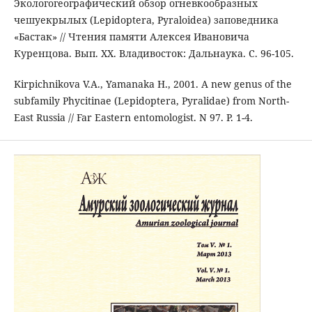
Экологогеографический обзор огневкообразных
чешуекрылых (Lepidoptera, Pyraloidea) заповедника
«Бастак» // Чтения памяти Алексея Ивановича
Куренцова. Вып. XX. Владивосток: Дальнаука. С. 96-105.
Kirpichnikova V.A., Yamanaka H., 2001. A new genus of the
subfamily Phycitinae (Lepidoptera, Pyralidae) from North-
East Russia // Far Eastern entomologist. N 97. Р. 1-4.