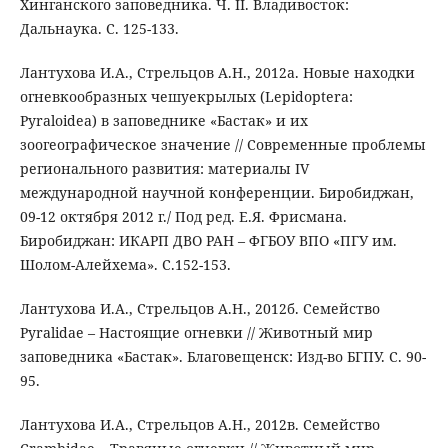
Хинганского заповедника. Ч. II. Владивосток:
Дальнаука. С. 125-133.
Лантухова И.А., Стрельцов А.Н., 2012а. Новые находки
огневкообразных чешуекрылых (Lepidoptera:
Pyraloidea) в заповеднике «Бастак» и их
зоогеографическое значение // Современные проблемы
регионального развития: материалы IV
международной научной конференции. Биробиджан,
09-12 октября 2012 г./ Под ред. Е.Я. Фрисмана.
Биробиджан: ИКАРП ДВО РАН – ФГБОУ ВПО «ПГУ им.
Шолом-Алейхема». С.152-153.
Лантухова И.А., Стрельцов А.Н., 2012б. Семейство
Pyralidae – Настоящие огневки // Животный мир
заповедника «Бастак». Благовещенск: Изд-во БГПУ. С. 90-
95.
Лантухова И.А., Стрельцов А.Н., 2012в. Семейство