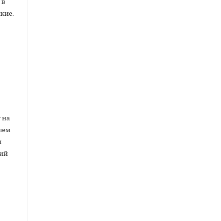
 в
кие.
ы
 на
шем
и
ний