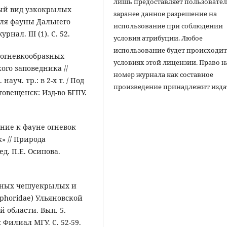
лишь предоставляет пользовате
овый вид узкокрылых
заранее данное разрешение на
) для фауны Дальнего
использование при соблюдении
нал. III (1). С. 52.
условия атрибуции. Любое
использование будет происходит
е огневкообразных
условиях этой лицензии. Право н
ого заповедника //
номер журнала как составное
уч. тр.: в 2-х т. / Под
произведение принадлежит изда
говещенск: Изд-во БГПУ.
ение к фауне огневок
к» // Природа
ед. П.Е. Осипова.
азных чешуекрылых и
ophoridae) Ульяновской
й области. Вып. 5.
Филиал МГУ. С. 52-59.