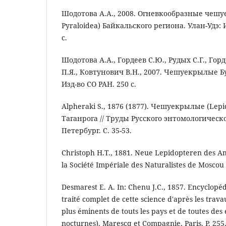
Шодотова А.А., 2008. Огневкообразные чешу
Pyraloidea) Байкальского региона. Улан-Удэ: 
с.
Шодотова А.А., Гордеев С.Ю., Рудых С.Г., Гор
П.Я., Ковтунович В.Н., 2007. Чешуекрылые 
Изд-во СО РАН. 250 с.
Alpheraki S., 1876 (1877). Чешуекрылые (Lep
Таганрога // Труды Русского энтомологическог
Петербург. С. 35-53.
Christoph H.T., 1881. Neue Lepidopteren des Am
la Société Impériale des Naturalistes de Moscou Т
Desmarest E. A. In: Chenu J.C., 1857. Encyclopéd
traité complet de cette science d'après les trava
plus éminents de touts les pays et de toutes des
nocturnes). Marescq et Compagnie, Paris. P. 255