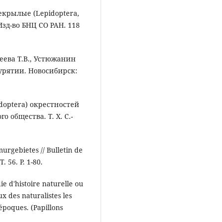
екрылые (Lepidoptera,
Изд-во БНЦ СО РАН. 118
деева Т.В., Устюжанин
Бурятии. Новосибирск:
idoptera) окрестностей
о общества. Т. X. С.-
urgebietes // Bulletin de
. 56. Р. 1-80.
ie d'histoire naturelle ou
ux des naturalistes les
 époques. (Papillons
.