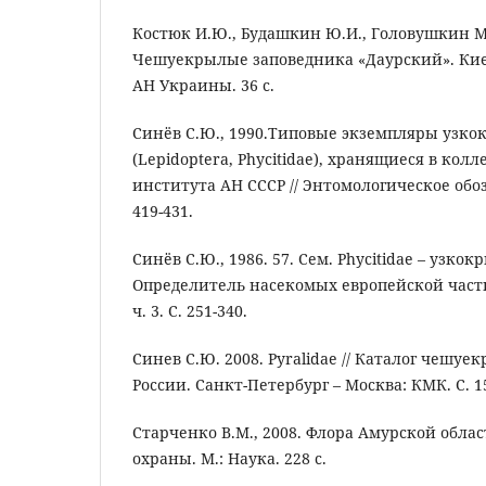
Костюк И.Ю., Будашкин Ю.И., Головушкин М.
Чешуекрылые заповедника «Даурский». Кие
АН Украины. 36 с.
Синёв С.Ю., 1990.Типовые экземпляры узко
(Lepidoptera, Phycitidae), хранящиеся в кол
института АН СССР // Энтомологическое обозре
419-431.
Синёв С.Ю., 1986. 57. Сем. Phycitidae – узкок
Определитель насекомых европейской части СС
ч. 3. С. 251-340.
Синев С.Ю. 2008. Pyralidae // Каталог чешуе
России. Санкт-Петербург – Москва: КМК. С. 1
Старченко В.М., 2008. Флора Амурской облас
охраны. М.: Наука. 228 с.