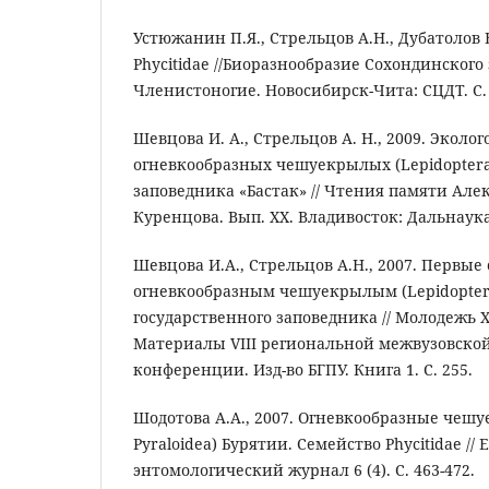
Устюжанин П.Я., Стрельцов А.Н., Дубатолов В.
Phycitidae //Биоразнообразие Сохондинского
Членистоногие. Новосибирск-Чита: СЦДТ. C. 
Шевцова И. А., Стрельцов А. Н., 2009. Эколо
огневкообразных чешуекрылых (Lepidoptera,
заповедника «Бастак» // Чтения памяти Але
Куренцова. Вып. XX. Владивосток: Дальнаука.
Шевцова И.А., Стрельцов А.Н., 2007. Первые
огневкообразным чешуекрылым (Lepidoptera:
государственного заповедника // Молодежь X
Материалы VIII региональной межвузовско
конференции. Изд-во БГПУ. Книга 1. С. 255.
Шодотова А.А., 2007. Огневкообразные чешу
Pyraloidea) Бурятии. Семейство Phycitidae //
энтомологический журнал 6 (4). С. 463-472.