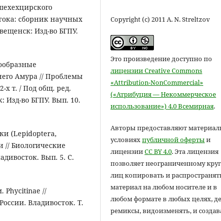
ьшехехцирского
тока: сборник научных
Copyright (c) 2011 A. N. Streltzov
овещенск: Изд-во БГПУ.
Это произведение доступно по
кообразные
лицензии Creative Commons
него Амура // Проблемы
«Attribution-NonCommercial»
-х т. / Под общ. ред.
(«Атрибуция — Некоммерческое
 Изд-во БГПУ. Вып. 10.
использование») 4.0 Всемирная
.
Авторы предоставляют материал
и (Lepidoptera,
условиях
публичной оферты
и
ии // Биологические
лицензии
CC BY 4.0
. Эта лицензия
дивосток. Вып. 5. С.
позволяет неограниченному круг
лиц копировать и распространят
материал на любом носителе и в
Phycitinae //
любом формате в любых целях, д
оссии. Владивосток. Т.
ремиксы, видоизменять, и создав