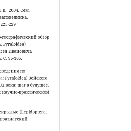
В., 2004. Сем.
 заповедника.
225-229
го-географический обзор
 Pyraloidea)
ксея Ивановича
 С. 96-105.
 сведения по
 Pyraloidea) Зейского
XI века: шаг в будущее.
й научно-практической
екрылые (Lepidoptera,
 Евразиатский