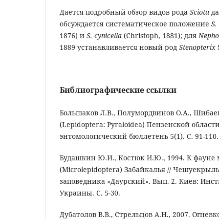
Дается подробный обзор видов рода
Sciota
д
обсуждается систематическое положение
S.
1876) и
S. cynicella
(Christoph, 1881); для
Nephop
1889 устанавливается новый род
Stenopterix
Библиографические ссылки
Большаков Л.В., Полумордвинов О.А., Шибаев 
(Lepidoptera: Pyraloidea) Пензенской област
энтомологический бюллетень 5(1). С. 91-110.
Будашкин Ю.И., Костюк И.Ю., 1994. К фау
(Microlepidoptera) Забайкалья // Чешуекрыл
заповедника «Даурский». Вып. 2. Киев: Инс
Украины. С. 5-30.
Дубатолов В.В., Стрельцов А.Н., 2007. Огнев