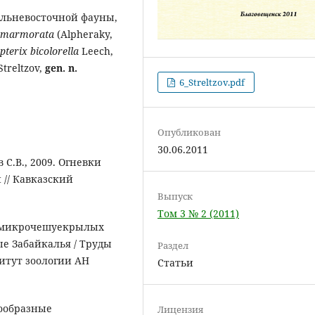
альневосточной фауны,
marmorata
(Alpheraky,
terix bicolorella
Leech,
Streltzov,
gen. n.
6_Streltzov.pdf
Опубликован
30.06.2011
С.В., 2009. Огневки
и // Кавказский
Выпуск
Том 3 № 2 (2011)
не микрочешуекрылых
ые Забайкалья / Труды
Раздел
титут зоологии АН
Статьи
кообразные
Лицензия