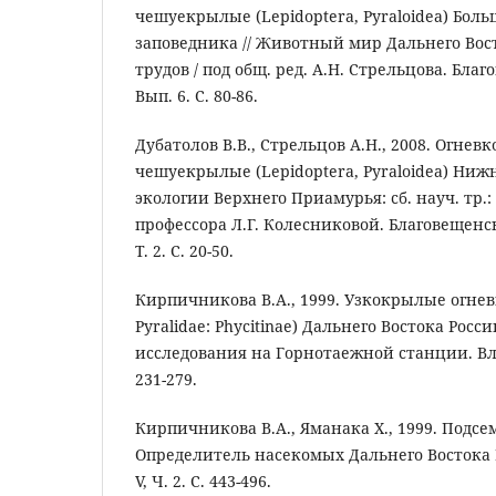
чешуекрылые (Lepidoptera, Pyraloidea) Бол
заповедника // Животный мир Дальнего Вос
трудов / под общ. ред. А.Н. Стрельцова. Благ
Вып. 6. С. 80-86.
Дубатолов В.В., Стрельцов А.Н., 2008. Огнев
чешуекрылые (Lepidoptera, Pyraloidea) Ниж
экологии Верхнего Приамурья: cб. науч. тр.: 2
профессора Л.Г. Колесниковой. Благовещенск:
Т. 2. С. 20-50.
Кирпичникова В.А., 1999. Узкокрылые огневк
Pyralidae: Phycitinae) Дальнего Востока Росс
исследования на Горнотаежной станции. Вла
231-279.
Кирпичникова В.А., Яманака Х., 1999. Подсем. 
Определитель насекомых Дальнего Востока Р
V, Ч. 2. С. 443-496.