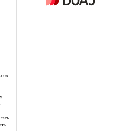
ы на
у
ь
елать
ать