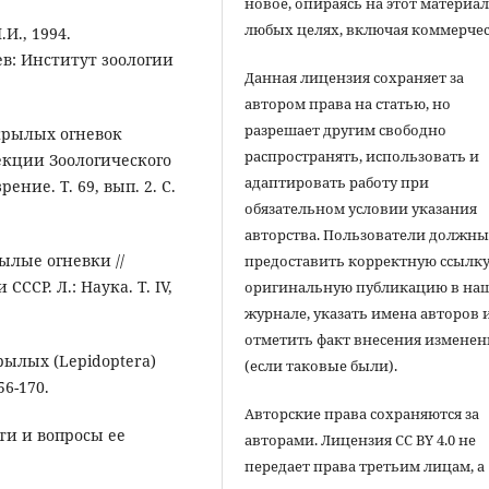
новое, опираясь на этот материал
любых целях, включая коммерчес
И., 1994.
в: Институт зоологии
Данная лицензия сохраняет за
автором права на статью, но
разрешает другим свободно
крылых огневок
распространять, использовать и
лекции Зоологического
адаптировать работу при
ние. Т. 69, вып. 2. С.
обязательном условии указания
авторства. Пользователи должн
рылые огневки //
предоставить корректную ссылку
СР. Л.: Наука. Т. IV,
оригинальную публикацию в на
журнале, указать имена авторов 
отметить факт внесения измене
крылых (Lepidoptera)
(если таковые были).
56-170.
Авторские права сохраняются за
ти и вопросы ее
авторами. Лицензия CC BY 4.0 не
передает права третьим лицам, а