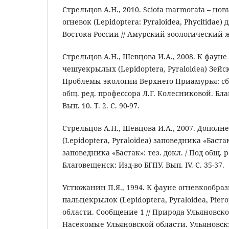
Стрельцов А.Н., 2010. Sciota marmorata – н
огневок (Lepidoptera: Pyraloidea, Phycitidae
Востока России // Амурский зоологический жур
Стрельцов А.Н., Шевцова И.А., 2008. К фаун
чешуекрылых (Lepidoptera, Pyraloidea) Зейск
Проблемы экологии Верхнего Приамурья: cб. на
общ. ред. профессора Л.Г. Колесниковой. Бла
Вып. 10. Т. 2. С. 90-97.
Стрельцов А.Н., Шевцова И.А., 2007. Дополн
(Lepidoptera, Pyraloidea) заповедника «Баста
заповедника «Бастак»: тез. докл. / Под общ. р
Благовещенск: Изд-во БГПУ. Вып. IV. С. 35-37.
Устюжанин П.Я., 1994. К фауне огневкообр
пальцекрылок (Lepidoptera, Pyraloidea, Pter
области. Сообщение 1 // Природа Ульяновско
Насекомые Ульяновской области. Ульяновск: 